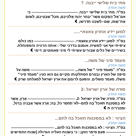
מתי בית שלישי ייבנה. ?
משה אהרון
בס"ד. מתי בית שלישי ייבנה. -------------------------------------- כִּי
אִם־אֶל־הַמָּקוֹם אֲשֶׁר־יִבְחַר יְהוָה אֱלֹהֵיכֶם, מִכָּל־שִׁבְטֵיכֶם, לָשׂוּם
אֶת־שְׁמוֹ, שָׁם--לְשִׁכְנוֹ תִדְרְשׁוּ,
למען יידע אחרון צאצאיי.....
משה אהרון
בס"ד. למען יידע אחרון צאצאיי. --------------------------------- כמו כולם
ציפיתי אף אני למשיח. אומנם בדרכי שלי : אותה הרוויה והמפותלת.
בשיריים של כלים שבורים עשיתי לי מיני פאמוטים. דימי
מעמד סיני של משה...
משה אהרון
בס"ד. "מעמד סיני " של משה... ------------------------------------ משה על
סיפה של הארץ ובטרם הסתלקותו מקיים גם הוא כעין "מעמד סיני"
משלו. מעמד משלים. והפעם לרומם את ארץ ישראל למעלתה שרק
סודה של ארץ ישראל -2
משה אהרון
בס"ד. סודה של ארץ ישראל -2. --------------------------------------- אֶרֶץ, אֲשֶׁר
לֹא בְמִסְכֵּנֻת תֹּאכַל־בָּהּ לֶחֶם--לֹא־תֶחְסַר כֹּל, בָּהּ; אֶרֶץ אֲשֶׁר אֲבָנֶיהָ בַרְזֶל,
וּמֵהֲרָרֶיהָ ת
הציווי : לא במסכנות תאכל בה לחם...
משה אהרון
בס"ד. הציווי : לא במסכנות תאכל בה לחם... -----------------------------------
---------------- פעם סיפר הזקן : כי בשנות העליה הגדולה [שנות החמישים