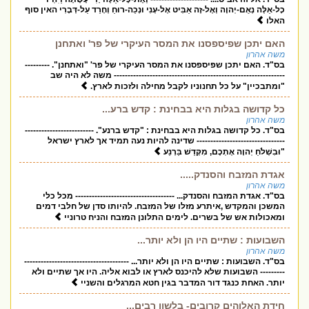
כָל-אֵלֶּה נְאֻם-יְהוָה וְאֶל-זֶה אַבִּיט אֶל-עָנִי וּנְכֵה-רוּחַ וְחָרֵד עַל-דְּבָרִי האין סוף
האלו
האם יתכן שפיספסנו את המסר העיקרי של פר' ואתחנן
משה אהרון
בס"ד. האם יתכן שפיספסנו את המסר העיקרי של פר' "ואתחנן". ---------
-------------------------------------------------------------- משה לא היה שב
"ומתבכיין" על כל תחנוניו לקבל מחילה ולזכות לארץ.
כל קדושה בגלות היא בבחינת : קדש ברע...
משה אהרון
בס"ד. כל קדושה בגלות היא בבחינת : "קדש ברנע". -------------------------
-------------------------------- שדינה להיות נעה תמיד אך לארץ ישראל
"וּבִשְׁלֹחַ יְהוָה אֶתְכֶם, מִקָּדֵשׁ בַּרְנֵע
אגדת המזבח והסנדק.....
משה אהרון
בס"ד. אגדת המזבח והסנדק... ------------------------------------ מכל כלי
המשכן והמקדש ,איתרע מזלו של המזבח. להיותו סדן של חלבי דמים
ומאכולות אש של בשרים. לימים התלונן המזבח והניח טרוניי
השבועות : שתיים היו הן ולא יותר...
משה אהרון
בס"ד. השבועות : שתיים היו הן ולא יותר... --------------------------------------
--------- השבועות שלא להיכנס לארץ או לבוא אליה. היו אך שתיים ולא
יותר. האחת כנגד דור המדבר בגין חטא המרגלים והשניי
חידת האלוהים קרובים- בלשון רבים...