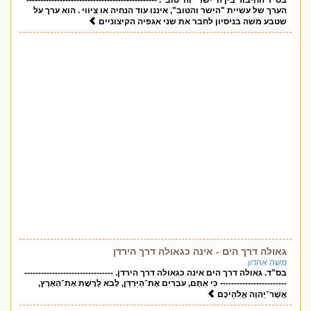
בס"ד החיבור בין ה"ישר" וה"טוב". -----------------------------------------------
הערך של עשיית "הישר והטוב", איננו עוד הנחיה או ציווי . הוא ערך על
שטבע משה בניסיון לחבר את שני אגפיה הקיצוניים
גאולה דרך הים - אינה כגאולה דרך הירדן
משה אהרון
בס"ד. גאולה דרך הים אינה כגאולה דרך הירדן. --------------------------------
------------------------ כִּי אַתֶּם, עֹבְרִים אֶת־הַיַּרְדֵּן, לָבֹא לָרֶשֶׁת אֶת־הָאָרֶץ,
אֲשֶׁר־יְהוָה אֱלֹהֵיכֶם