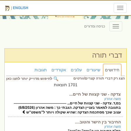
|
ENGLISH
Toggle
navigation
כניסה ומדורים
Toggle
navigation
דברי תורה
חידושים
שיעורים
עלונים
אקורדים
תגובות
הצג רק דברי תורה קצרים/וורטים
לחיפוש מדוייק יותר לחצו כאן
1701 תוצאות
צדקה - שני קצוות של חיים...
משה אהרון
בס,ד. צדקה - שני קצוות של חיים... ---------------------------------------------
בתגובה למאמר בעניין הצדקה. הגבתי כך : משה אהרון (6/8/2026)
עצוב שכך מסתכמת הצדקה :שהיא שקולה ויותר ל"משפט"ש
החיבור בין הישר והטוב....
משה אהרון