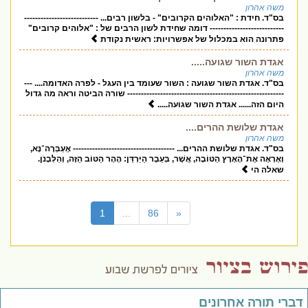
משה אהרון
בס"ד. חידת : "האלוהים הקרובים" - בלשון רבים... ---------------------------
--------------------------- דומה שחידת לשון הרבים של : "אלוהים קרובים"
פתרונה הוא במכלול של אפשרויות: ראשית נקודת
אגדת השור שגועה.....
משה אהרון
בס"ד. אגדת השור שגועה : השור שעומד בין העגל - לפרה האדומה.... ---
--------------------------------------------------------- שורה הביטה וראה מה גדול
היום הזה...... אגדת השור שגועה.....
אגדת שלושת ההרים....
משה אהרון
בס"ד. אגדת שלושת ההרים... ------------------------------------- אֶעְבְּרָה־נָּא,
וְאֶרְאֶה אֶת־הָאָרֶץ הַטּוֹבָה, אֲשֶׁר, בְּעֵבֶר הַיַּרְדֵּן: הָהָר הַטּוֹב הַזֶּה, וְהַלְּבָנֹן.
שאלה הי
(current)
1
...
86
«
דברי תורה אחרונים