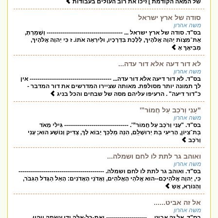
של המאה הקודמת ] זיכו את רוב העולים בעבודות
סודה של ארץ ישראל
משה אהרון
בס"ד. סודה של ארץ ישראל ... --------------------------------------- וְשָׁמַרְתָּ,
אֶת־מִצְוֺת יְהוָה אֱלֹהֶיךָ, לָלֶכֶת בִּדְרָכָיו, וּלְיִרְאָה אֹתוֹ. ז כִּי יְהוָה אֱלֹהֶיךָ,
מְבִיאֲךָ אֶ
לא דור דעה אלא דור עדה...
משה אהרון
בס"ד. לא דור דיעה אלא דור עדה... ------------------------------------------ אין
לך תמונה יותר מסולפת. מאותה שציירו המדרשים את דור המדבר -
כ"דור דיעה" . הרעיפו עליהם מסה של שבחים והכל בניג
"עָנִי וְרֹכֵב עַל חֲמוֹר”'
משה אהרון
בס"ד. "עָנִי וְרֹכֵב עַל חֲמוֹר”'. --------------------------------- גִּילִי מְאֹד
בַּת־צִיּוֹן, הָרִיעִי בַּת יְרוּשָׁלִַם, הִנֵּה מַלְכֵּךְ יָבוֹא לָךְ, צַדִּיק וְנוֹשָׁע הוּא; עָנִי
וְרֹכֵב
ואוהב גר לתת לו לחם ושמלה...
משה אהרון
בס"ד. ואוהב גר לתת לו לחם ושמלה. --------------------------------------------
כִּי, יְהוָה אֱלֹהֵיכֶם--הוּא אֱלֹהֵי הָאֱלֹהִים, וַאֲדֹנֵי הָאֲדֹנִים: הָאֵל הַגָּדֹל הַגִּבֹּר,
וְהַנּוֹרָא, אֲשֶ
אל זה אביט......
משה אהרון
בס"ד. אל זה אביט.... --------------------- וְאֶת-כָּל-אֵלֶּה יָדִי עָשָׂתָה וַיִּהְיוּ