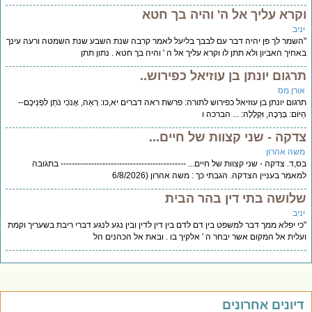
וקרא עליך אל ה' והיה בך חטא
יניב
"השמר לך פן יהיה דבר עם לבבך בליעל לאמר קרבה שנת השבע שנת השמטה ורעה עינך
באחיך האביון ולא תתן לו וקרא עליך אל ה ' והיה בך חטא . נתון תתן
תרגום יונתן בן עוזיאל כפירוש..
אורן מס
תרגום יונתן בן עוזיאל כפירוש לתורה: פרשת ראה דברים יא,כו: רְאֵה, אָנֹכִי נֹתֵן לִפְנֵיכֶם--
הַיּוֹם: בְּרָכָה, וּקְלָלָה: ... הברכה ו
צדקה - שני קצוות של חיים...
משה אהרון
בס,ד. צדקה - שני קצוות של חיים... --------------------------------------------- בתגובה
למאמר בעניין הצדקה. הגבתי כך : משה אהרון (6/8/2026
שלושה בתי דין בהר הבית
יניב
"כי יפלא ממך דבר למשפט בין דם לדם בין דין לדין ובין נגע לנגע דברי ריבת בשעריך וקמת
ועלית אל המקום אשר יבחר ה ' אלקיך בו . ובאת אל הכהנים הל
דיונים אחרונים