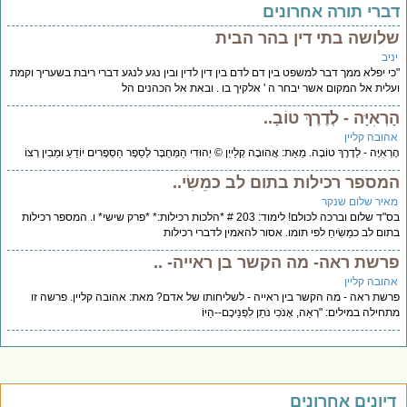
דברי תורה אחרונים
שלושה בתי דין בהר הבית
יניב
"כי יפלא ממך דבר למשפט בין דם לדם בין דין לדין ובין נגע לנגע דברי ריבת בשעריך וקמת
ועלית אל המקום אשר יבחר ה ' אלקיך בו . ובאת אל הכהנים הל
הָרְאִיָּה - לְדֶרֶךְ טוֹבָ..
אהובה קליין
הָרְאִיָּה - לְדֶרֶךְ טוֹבָה. מֵאֵת: אֲהוּבָה קְלַייְן © יְהוּדִי הַמְּחֻבָּר לְסֵפֶר הַסְּפָרִים יוֹדֵעַ וּמֵבִין רְצוֹ
המספר רכילות בתום לב כמֵשִׂי..
מאיר שלום שנקר
בס"ד שלום וברכה לכולם! לימוד: 203 # *הלכות רכילות:* *פרק שישי* ו. המספר רכילות
בתום לב כמֵשִׂיחַ לפי תומו. אסור להאמין לדברי רכילות
פרשת ראה- מה הקשר בן ראייה- ..
אהובה קליין
פרשת ראה - מה הקשר בין ראייה - לשליחותו של אדם? מאת: אהובה קליין. פרשה זו
מתחילה במילים: "רְאֵה, אָנֹכִי נֹתֵן לִפְנֵיכֶם--הַיּוֹ
דיונים אחרונים