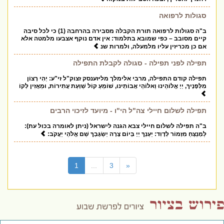
סגולות לרפואה
ב"ה סגולות לרפואה תורת הקבלה מסבירה בהרחבה (1) כי לכל סיבה
קיים מסובב – כפי שמובא בתלמוד: אין אדם נוקף אצבעו מלמטה אלא
אם כן מכריזין עליו מלמעלה, ולמרות שנ
תפילה לפני תפילה - סגולה לקבלת התפילה
תפילה קודם התפילה, מרבי אלימלך מליזענסק זצוק"ל זי"ע: יְהִי רָצוֹן
מִלְּפָנֶיךָ, יְיָ אֱלוֹהֵינוּ וֵאלוֹהֵי אֲבוֹתֵינוּ, שׁוֹמֵעַ קוֹל שַׁוְעַת עֲתִירוֹת, וּמַאֲזִין לְקוֹ
תפילה לשלום חיילי צה"ל הי"ו - מיועד לזיכוי הרבים
ב"ה תפילה לשלום חיילי צבא הגנה לישראל (ניתן לאומרה בכול עת):
לַמְנַצֵּחַ מִזְמוֹר לְדָוִד: יַעַנְךָ יְיָ בְּיוֹם צָרָה יְשַׂגֶּבְךָ שֵׁם אֱלֹהֵי יַעֲקֹב:
(current)
1
...
3
«