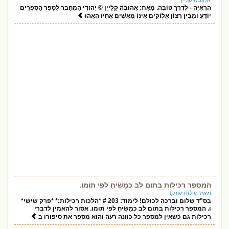
אהובה קליין
הָרְאִיָּה - לְדֶרֶךְ טוֹבָה. מֵאֵת: אֲהוּבָה קְלַייְן © יְהוּדִי הַמְּחֻבָּר לְסֵפֶר הַסְּפָרִים
יוֹדֵעַ וּמֵבִין רְצוֹן אֱלוֹקִים אֵינוֹ מַאֲשִׁים אֶחָיו הָאֲהוּ
המספר רכילות בתום לב כמֵשִׂיחַ לפי תומו.
מאיר שלום שנקר
בס"ד שלום וברכה לכולם! לימוד: 203 # *הלכות רכילות:* *פרק שישי*
ו. המספר רכילות בתום לב כמֵשִׂיחַ לפי תומו. אסור להאמין לדברי
רכילות גם כשאין למספר כל כוונה רעה והוא מספר את סיפורו ב