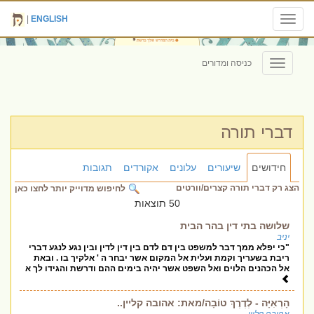
|
ENGLISH
Toggle
navigation
כניסה ומדורים
Toggle
navigation
דברי תורה
חידושים
שיעורים
עלונים
אקורדים
תגובות
הצג רק דברי תורה קצרים/וורטים
לחיפוש מדוייק יותר לחצו כאן
50 תוצאות
שלושה בתי דין בהר הבית
יניב
"כי יפלא ממך דבר למשפט בין דם לדם בין דין לדין ובין נגע לנגע דברי
ריבת בשעריך וקמת ועלית אל המקום אשר יבחר ה ' אלקיך בו . ובאת
אל הכהנים הלוים ואל השפט אשר יהיה בימים ההם ודרשת והגידו לך א
הָרְאִיָּה - לְדֶרֶךְ טוֹבָה/מאת: אהובה קליין..