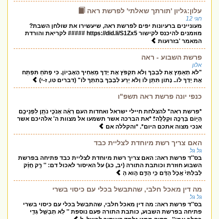
עלון:גליון 'תורתך שאלתי' לפרשת ראה
חגי 12
מעוניינים ברעיונות יפים לפרשת ראה, שיעשירו את שולחן השבת?
מוזמנים להיכנס לקישור https://did.li/S1Zx5 ##### לקריאת והורדת
המאמר 'בזרועות
פרשת השבוע - ראה
אלון
"לֹא תְאַמֵּץ אֶת לְבָבְךָ וְלֹא תִקְפֹּץ אֶת יָדְךָ מֵאָחִיךָ הָאֶבְיוֹן. כִּי פָתֹחַ תִּפְתַּח
אֶת יָדְךָ לוֹ.. נָתוֹן תִּתֵּן לוֹ וְלֹא יֵרַע לְבָבְךָ בְּתִתְּךָ לוֹ" (דברים טו, ז-י)
כנפי יונה פרשת ראה תשפ"ו
*פרשת ראה* להצלחת חיילי ישראל ואחדות העם רְאֵ֗ה אָנֹכִ֛י נֹתֵ֥ן לִפְנֵיכֶ֖ם
הַיּ֑וֹם בְּרָכָ֖ה וּקְלָלָֽה*׃ *את הברכה אשר תשמעו אל מצוות ה' אלהיכם אשר
אנכי מצוה אתכם היום*. *והקללה אם
האם צריך רשת מיוחדת לצליית כבד
גל גל
בס''ד פרשת ראה: האם צריך רשת מיוחדת לצליית כבד פתיחה בפרשת
השבוע חוזרת וכותבת התורה (יב, כג) על האיסור לאכול דם: '' רַ֣ק חֲזַ֗ק
לְבִלְתִּי֙ אֲכֹ֣ל הַדָּ֔ם כִּ֥י הַדָּ֖ם ה֣וּא הַ
מה דין מאכל חלבי, שהתבשל בכלי עם כיסוי בשרי
גל גל
בס''ד פרשת ראה: מה דין מאכל חלבי, שהתבשל בכלי עם כיסוי בשרי
פתיחה בפרשת השבוע, כותבת התורה פעם נוספת '' לֹֽא תְבַשֵּׁ֥ל גְּדִ֖י