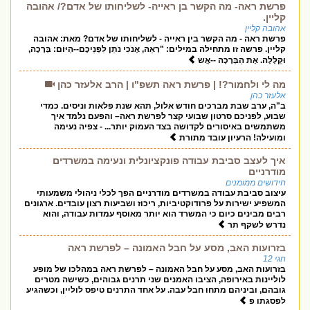
פרשת ראה- מה הקשר בן ראייה- לשליחותו של אדם?/ אהובה
קליין.
אהובה קליין
פרשת ראה - מה הקשר בין ראייה - לשליחותו של אדם? מאת: אהובה
קליין. פרשה זו מתחילה במילים: "רְאֵה, אָנֹכִי נֹתֵן לִפְנֵיכֶם--הַיּוֹם: בְּרָכָה,
וּקְלָלָה. אֶת הַבְּרָכָה --אֲש
מה לי ולחמור?! | פרשת ראה תשפ"ו | הרב אלעזר כהן
אלעזר כהן
ב"ה, ערב שבת מברכים חודש אלול, תהא שנת פלאות וניסים. כמדי
שבוע, לפניכם סרטון שבועי קצר לפרשת ראה– והפעם נלמד איך
משתמשים באיסורים לקדושה בצד העמוק יותר... - צפיה נעימה
ומועילה! הרעיון עובד מתורת
איך לעצב סביבת עבודה פונקציונלית ונעימה במשרדים
מודרניים
חידושים ממומנים
עיצוב סביבת עבודה במשרדים מודרניים הפך לכלי ניהולי משמעותי
המשפיע ישירות על פרודוקטיביות, ריכוז ושביעות רצון עובדים. ארגונים
רבים מבינים כיום כי המשרד הוא יותר מאוסף עמדות עבודה, והוא
נדרש לשקף תר
בזרועות האב, מסע על חבל האמונה – לפרשת ראה
חגי 12
בזרועות האב, מסע על חבל האמונה – לפרשת ראה במהלכו של מופע
לוליינות באירופה, הציבו האמנים שני תרנים גבוהים, כשישה מטרים
גובהם, וביניהם מתחו חבל עבה. על אחד התרנים טיפס לוליין, וכשהגיע
לפסגתו פ