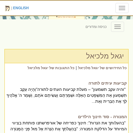
|
ENGLISH
Toggle
navigation
כניסה ומדורים
Toggle
navigation
יגאל מלכיאל
|
כל החידושים של יגאל מלכיאל
כל התגובות של יגאל מלכיאל
קביעות עיתים לתורה
"והיה עקב תשמעון" – מעלת קביעות העתים לתורה"וְהָיָה עֵקֶב
תִּשְׁמְעוּן אֵת הַמִּשְׁפָּטִים הָאֵלֶּה וּשְׁמַרְתֶּם וַעֲשִׂיתֶם אֹתָם, וְשָׁמַר ה' אֱלֹהֶיךָ
לְךָ אֶת הַבְּרִית וְאֶת...
המנורה - סוד חינוך הילדים
"בהעלותך את הנרות": חינוך כפריחה של אורפרשתנו פותחת בציווי
המיוחד על הדלקת המנורה: "בְּהַעֲלֹתְךָ אֶת הַנֵּרֹת אֶל מוּל פְּנֵי הַמְּנוֹרָה