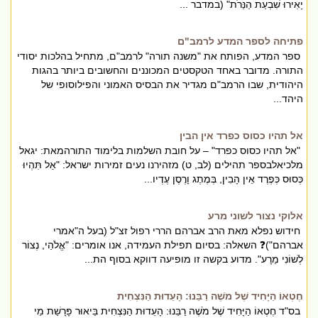
יָאִירוּ שִׁבְעַת הַנֵּרֹת" (במדבר ...
פתיחה לספר המדע לרמב"ם
ספר המדע, הפותח את "משנה תורה" לרמב"ם, מתחיל בהלכות יסודי
התורה. מדובר באחד הטקסטים המכוננים והחשובים ביותר בהגות
היהודית, שבו הרמב"ם מגדיר את הבסיס האמוני והפילוסופי של
היהד...
אל תהיו כסוס כפרד אין הבין
"אל תהיו כסוס כפרד" – על חובת השלמות בלימוד התורהמאת: יגאל
מלכיאלבספר תהילים (לב, ט) מזהירנו נעים זמירות ישראל: "אַל תִּהְיוּ
כְּסוּס כְּפֶרֶד אֵין הָבִין, בְּמֶתֶג וָרֶסֶן עֶדְיו...
אלוקי נצור לשוני מרע
חידוש נפלא מאת הרב אברהם הררי רפול זצ"ל (בעל ה"אמרי
אברהם")❓ השאלה: בסיום תפילת העמידה, אנו אומרים: "אֱלֹהַי, נְצוֹר
לְשׁוֹנִי מֵרָע". מדוע בקשה זו מופיעה דווקא בסוף הת...
חֶטְאוֹ הַיָּחִיד שֶׁל מֹשֶׁה רַבֵּנוּ: הָעֵדוּת הַנִּצְחִית
בס"ד חֶטְאוֹ הַיָּחִיד שֶׁל מֹשֶׁה רַבֵּנוּ: הָעֵדוּת הַנִּצְחִית בֵּיאוּר פָּרָשַׁת מֵי