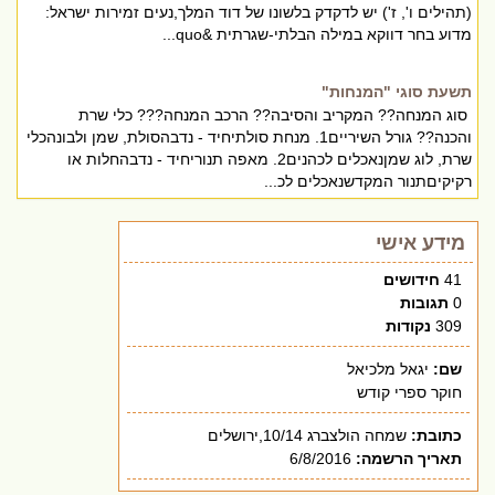
(תהילים ו', ז') יש לדקדק בלשונו של דוד המלך,נעים זמירות ישראל:
מדוע בחר דווקא במילה הבלתי-שגרתית &quo...
תשעת סוגי "המנחות"
סוג המנחה?? המקריב והסיבה?? הרכב המנחה??? כלי שרת
והכנה?? גורל השיריים1. מנחת סולתיחיד - נדבהסולת, שמן ולבונהכלי
שרת, לוג שמןנאכלים לכהנים2. מאפה תנוריחיד - נדבהחלות או
רקיקיםתנור המקדשנאכלים לכ...
מידע אישי
41
חידושים
0
תגובות
309
נקודות
שם:
יגאל מלכיאל
חוקר ספרי קודש
כתובת:
שמחה הולצברג 10/14,ירושלים
תאריך הרשמה:
6/8/2016