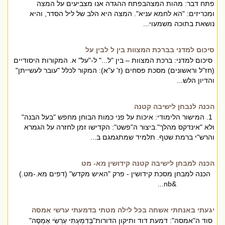
פתח דבר: מהות המצהבפתח ההגדה אנו מצביעים על המצה
ומכריזים: "הא לחמא עניא". המצה היא הלב של ליל הסדר, והיא
נושאת בתוכה משמעוי...
סיכום למדני בברכת המצוות בין ל לבין על
סיכום למדני: ברכת המצוות – בין "ל..." ל-"על" א. המקורות היסודיים
(חז"ל וראשונים) מסכת פסחים (ז' ע"א): המקור לכלל "עובר לעשייתן"
והדיון הלש...
הכנה לנבחן לישיבה קטנה
1. המישור הלימודי: איכות על פני כמות הבוחן מחפש "בעל הבנה"
ולא "אינדקס מהלך".ביצור ה"פשט": הקדישו זמן לחזרה על הגמרא
והרש"י ברמת שטף. תלמיד שמתגמגם ב...
הכנה למבחן לישיבה קטנה קידושין מא- מט
הכנה למבחן מסכת קידושין - פרק "האיש מקדש" (דפים מא.-מט.)
&nb...
יגעתי באנחתי אשחה בכל לילה מטתי בדמעתי ערשי אמסה
סוד ה"אמסה": דמעת דוד ותיקון הדורות"בְּדִמְעָתִי עַרְשִׂי אַמְסֶה"