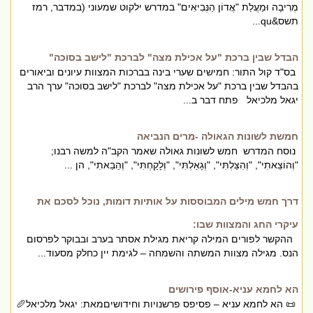
מְרִיבָה וּמַעֲלַת "אֲדוֹן הַנְּבִיאִים" במדרש ילקוט שמעוני (במדבר, רמז
תשס&qu...
הבדל שבין ברכת "על אכילת מצה" לברכת "לישב בסוכה"
בס"ד קול התור: חמישים שערי בינה בברכות המצוות עיונים וביאורים
בהבדל שבין ברכת "על אכילת מצה" לברכת "לישב בסוכה" ערך הרב
יגאל מלכיאל פתח דבר ב...
חמשת לשונות הגאולה -מרים הנביאה
נוסח המדרש חמש לשונות גאולה שאמר הקב"ה למשה רבנו;
"וְהוֹצֵאתִי", "וְהִצַּלְתִּי", "וְגָאַלְתִּי", "וְלָקַחְתִּי", "וְהֵבֵאתִי", הן ...
דרך חמש מילים המבוססות על אותיות דומות, נוכל לסכם את
עיקרי החג והמצוות שבו:
ההקשר לפורים המילה קריאת מגילת אסתר בערב ובבוקר לפרסום
הנס. מגילה מצוות המשתה והשמחה – לגימת יין כחלק מסעוד...
הא לחמא עניא-אוסף פירושים
📜 הא לחמא עניא – פסיפס פרשנויות וחידושיםמאת: יגאל מלכיאל🥖