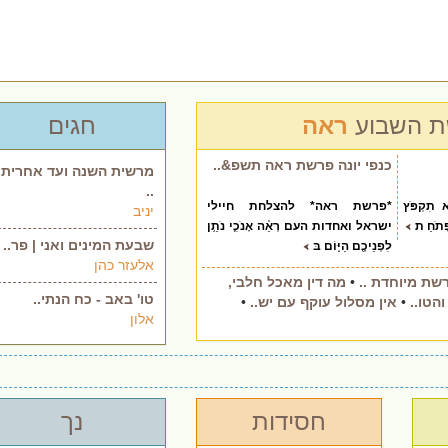
 השבוע
ראה
חגים
כנפי יונה פרשת ראה תשפ&..
מרשית השנה ועד אחרית
..
 תִקְפֹּץ
*פרשת ראה* להצלחת חיילי
יניב
 פָתֹחַ ת
ישראל ואחדות העם רְאֵ֗ה אָנֹכִ֛י נֹתֵ֥ן
שבעת המינים ואני | פר..
לִפְנֵיכֶ֖ם הַיּ֑וֹם בּ
אלעזר כהן
שת מיוחדת ..
•
מה דין מאכל חלבי,
טו' באב - כח הנתי..
הטו..
•
אין מסלול עוקף עם יש..
•
אלון
חסידות
נך