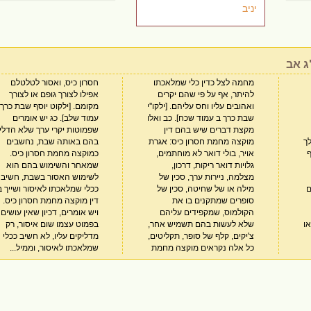
יניב
ג אב
ך
ת
ם
ף
,
ם
ל
ו
או
,
ק
שמלאכתו לאיסור, וממיל...