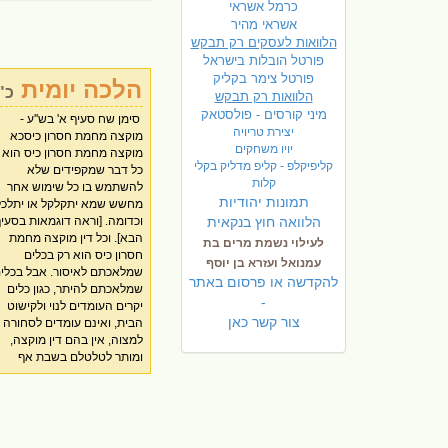
כרמל אשראי
אשראי מהיר
הלוואות לעסקים רק תבקש
פורטל הובלות בישראל
פ
ורטל צימר בקליק
הלכה יומית
כ"
הלוואות רק תבקש
מיני קורסים - פולסטאק
סימן שח סעיף א' בש''ע -
מחמה לצל כדין כלי שמלאכתו
חסרון כיס, ואסור לטלטלם
יצירת טריויה
מוקצה מחמת חסרון כיסכא
להיתר, אף על פי שהם יקרים
אפילו לצורך גופם או לצורך
יויו משחקים
מוקצה מחמת חסרון כיס הוא
ואהובים עליו וחס עליהם. [ילקו''י
מקומם. [ילקוט יוסף שבת כרך ב'
קליפיקלפ - קליפ מדליק בקלי
כל דבר שמקפידים שלא
שבת כרך ב עמוד שכח]. כב ואלו
עמוד שלב]. כג יש אומרים
קלות
להשתמש בו כל שימוש אחר
מקצת דברים שיש בהם דין
שפמוטות יקרי ערך שלא הדליקו
תמונות יהודיות
מחשש שמא יתקלקל או יתלכל
מוקצה מחמת חסרון כיס: אגר
בהם באותה שבת, נחשבי
הלוואה חוץ בנקאית
וכדומה. [וראה דוגמאות בסעי
אויר, בולי דואר לא מוחתמים
כמוקצה מחמת חסרון כיס.
הבא]. וכל דין מוקצה מחמת
גלויות דואר ריקות, דרכון,
שמאחר והשימוש בהם הוא
לעילוי נשמת מרים בת
חסרון כיס הוא רק בכלים
מצלמה, ניירות ערך, סכין של
לשימוש האסור בשבת, חשיב
עמנואל ועזרא בן יוסף
שמלאכתם לאיסור. אבל בכלי
מילה או של שחיטה, סכין ש
ככלי שמלאכתו לאיסור ושייך ב
להקדשה או פרסום באתר
שמלאכתם להיתר, כגון כלים
סופרים שמתקנים בו את
דין מוקצה מחמת חסרון כיס.
-
יקרים העומדים לנוי ולקישוט
הקולמוס, שמקפידים עליהם
ויש אומרים, דכיון שאין עושים
צור קשר כאן
הבית, ואינם עומדים לסחורה 
שלא לעשות בהם תשמיש אחר
בפמוט עצמו שום איסור, ר
למצוה, אין בהם דין מוקצה,
צ'יקים, קלף של סופר, תקליטים,
מדליקים עליו, לא חשיב ככלי
ומותר לטלטלם בשבת אף
כל אלה נקראים מוקצה מחמת