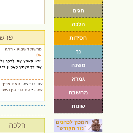
חגים
הלכה
פרשת
חסידות
פרשת השבוע - ראה
נך
אלון
"לֹא תְאַמֵּץ אֶת לְבָבְךָ וְלֹא
משנה
אֶת יָדְךָ מֵאָחִיךָ הָאֶבְיוֹן. כִּי
גמרא
עוד בפרשה:
האם צריך ר
שה..
•
החיבור בין הישר ו
מחשבה
שונות
הלכה