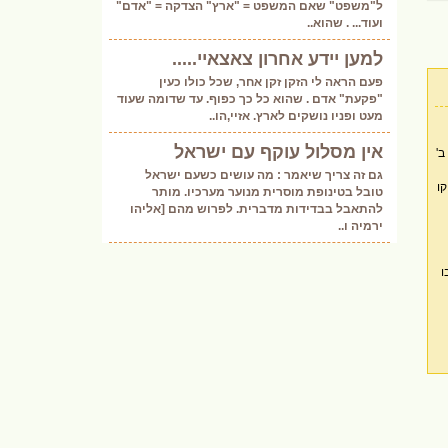
ל"משפט" שאם המשפט = "ארץ" הצדקה = "אדם"
ועוד... . שהוא..
למען יידע אחרון צאצאיי.....
פעם הראה לי הזקן זקן אחר, שכל כולו כעין
"פקעת" אדם . שהוא כל כך כפוף. עד שדומה שעוד
מעט ופניו נושקים לארץ. אזיי,הו..
אין מסלול עוקף עם ישראל
גם זה צריך שיאמר : מה עושים כשעם ישראל
טובל בטינופת מוסרית מנוער מערכיו. מותר
להתאבל בבדידות מדברית. לפרוש מהם [אליהו
ירמיה ו..