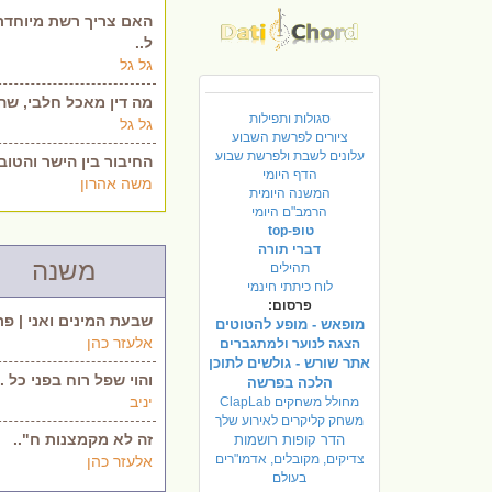
האם צריך רשת מיוחדת
ל..
גל גל
מה דין מאכל חלבי, שה
סגולות ותפילות
גל גל
ציורים לפרשת השבוע
עלונים לשבת ולפרשת שבוע
החיבור בין הישר והטוב.
הדף היומי
משה אהרון
המשנה היומית
הרמב"ם היומי
טופ-top
דברי תורה
משנה
תהילים
לוח כיתתי חינמי
פרסום:
שבעת המינים ואני | פר.
מופאש - מופע להטוטים
אלעזר כהן
הצגה לנוער ולמתגברים
אתר שורש - גולשים לתוכן
והוי שפל רוח בפני כל ..
הלכה בפרשה
יניב
מחולל משחקים ClapLab
משחק קליקרים לאירוע שלך
זה לא מקמצנות ח"..
הדר קופות רושמות
צדיקים, מקובלים, אדמו"רים
אלעזר כהן
בעולם