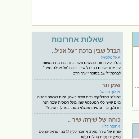
שאלות אחרונות
הבדל שבין ברכת "על אכיל..
יגאל מלכיאל
בס"ד קול התור: חמישים שערי בינה בברכות המצוות
עיונים וביאורים בהבדל שבין ברכת "על אכילת מצה"
לברכת "לישב בסוכה " ערך הרב
שמן ונר
מכלוף מיכאל
שאלה: המדליקים נרות שבת בשמן, האם רשאים להניח
מיום שישי כלי המטפטף שמן מעל הכוסית שבה הנר
הדולק, וכך הכוסית תתמלא בשמן במהלך השבת?
כּוֹחָהּ שֶׁל שִׁירָה/ שיר ..
אהובה קליין
כּוֹחָהּ שֶׁל שִׁירָה מֵאֵת: אֲהוּבָה קְלַייְן © בְּנֵי יִשְׂרָאֵל יוֹצְאִים
מִמִּצְרַיִם נִסִּים גְּדוֹלִים הַיְשַׁר