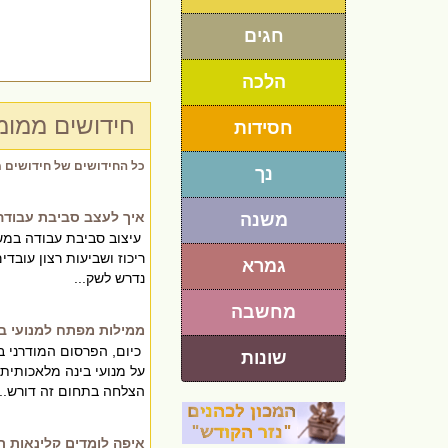
חגים
הלכה
חידושים ממומ
חסידות
כל החידושים של חידושים 
נך
איך לעצב סביבת עבודה 
משנה
עיצוב סביבת עבודה במשר
ריכוז ושביעות רצון עובד
גמרא
נדרש לשק...
מחשבה
ממילות מפתח למנועי בי
כיום, הפרסום המודרני 
שונות
הצלחה בתחום זה דורש...
איפה לומדים קלינאות 