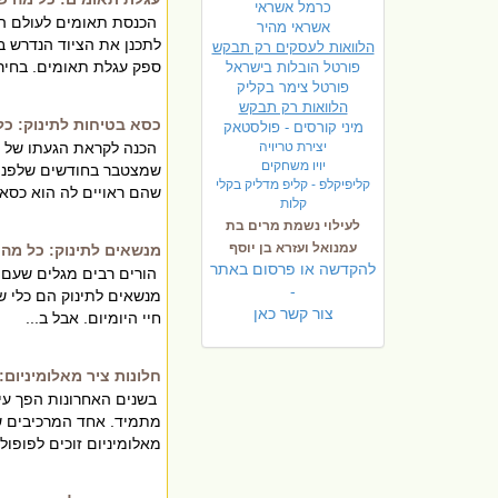
כרמל אשראי
הכנסת תאומים לעולם הי
אשראי מהיר
לתכנן את הציוד הנדרש 
הלוואות לעסקים רק תבקש
ספק עגלת תאומים. בחיר.
פורטל הובלות בישראל
פ
ורטל צימר בקליק
הלוואות רק תבקש
כסא בטיחות לתינוק: כל
מיני קורסים - פולסטאק
יצירת טריויה
הכנה לקראת הגעתו של תי
יויו משחקים
שמצטבר בחודשים שלפני 
קליפיקלפ - קליפ מדליק בקלי
שהם ראויים לה הוא כסא ב
קלות
לעילוי נשמת מרים בת
עמנואל ועזרא בן יוסף
מנשאים לתינוק: כל מה 
להקדשה או פרסום באתר
הורים רבים מגלים שעם ה
-
מנשאים לתינוק הם כלי ש
צור קשר כאן
חיי היומיום. אבל ב...
חלונות ציר מאלומיניום
בשנים האחרונות הפך עיצ
מתמיד. אחד המרכיבים ש
מאלומיניום זוכים לפופולרי