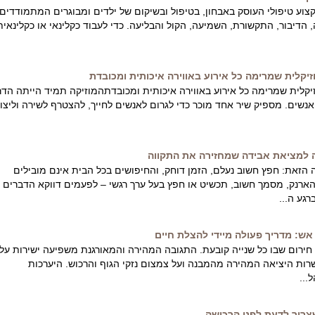
וע טיפולי העוסק באבחון, בטיפול ובשיקום של ילדים ומבוגרים המתמודדים
הדיבור, התקשורת, השמיעה, הקול והבליעה. כדי לעבוד כקלינאי או כקלינאית
מוזיקלית שמרימה כל אירוע באווירה איכותית ומכובדת
וזיקלית שמרימה כל אירוע באווירה איכותית ומכובדתהמוזיקה תמיד הייתה הדר
אנשים. מספיק שיר אחד מוכר כדי לגרום לאנשים לחייך, להצטרף לשירה וליצו
ה למציאת אבידה שמחזירה את התקווה
 הזאת: חפץ חשוב נעלם, הזמן דוחק, והחיפושים בכל הבית אינם מובילים
ארנק, מסמך חשוב, תכשיט או חפץ בעל ערך רגשי – לפעמים דווקא הדברים
גע ה...
ש: מדריך פעולה מיידי להצלת חיים
רום שבו כל שנייה קובעת. התגובה המהירה והמאורגנת משפיעה ישירות על
רות היציאה המהירה מהמבנה ועל צמצום נזקי הגוף והרכוש. היערכות
...
צריך לדעת לפני הרכישה