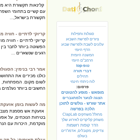
קלינאות תקשורת היא מקצ
עם קשיים בתחומי השפה, 
תקשורת בישראל,...
קריוקי לדתיים - חוויה 
סגולות ותפילות
ציורים לפרשת השבוע
קריוקי לדתיים - חוויה מ
עלונים לשבת ולפרשת שבוע
הפשוטה ביותר לחבר בין 
הדף היומי
רגעים שנשארים ...
המשנה היומית
הרמב"ם היומי
טופ-top
אמר רבי בנימין: הסגול
דברי תורה
כולנו מכירים את התחושה
תהילים
לוח כיתתי חינמי
לשום מקום. המפתחות, ה
פרסום:
החשובים ביותר נעלמים בר
מופאש - מופע להטוטים
הצגה לנוער ולמתגברים
אתר שורש - גולשים לתוכן
מה לעשות בזמן אזעקת א
הלכה בפרשה
אזעקת אש מסמנת מצב חי
מחולל משחקים ClapLab
בטיחות הנוכחים, על אפש
משחק קליקרים לאירוע שלך
מוקדמת, היכרות עם הנהל
הדר קופות רושמות
צדיקים, מקובלים, אדמו"רים
בעולם
עגלת תאומים: כל מה ש