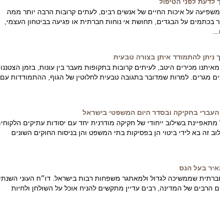
 לדעת לפני הטיפול
שפיעה על איכות החיים של אנשים רבים, לעתים קרובות הרבה יותר ממה
ר בכתמים על הבגדים, תחושת אי נוחות חברתית או פגיעה בביטחון העצמי,
..
ך ניתן להתמודד איתן בצורה טבעית
איתנו מכירים היטב, לעיתים קרובות בתקופות מעבר בין עונות, בזמן הצטננו
ם מגרים. למרות שמדובר בתגובה טבעית לחלוטין של הגוף, ההתמודדות עם
העברי בחקיקה ובסדר היום המשפטי בישראל
אפיינת בשילוב ייחודי של חקיקה מודרנית יחד עם יסודות עתיקים הלקוחי
ב זה בא לידי ביטוי הן בפסיקות בתי המשפט והן בניסוח החוקים השונים
איר בעל הנס
חברתית שממשיכה לגדול ולמאתגר משפחות רבות בישראל. דו״ח העוני השנתי
הרבים של המדינה, רבים עדיין מתקשים להניח אוכל על השולחן ולחיות