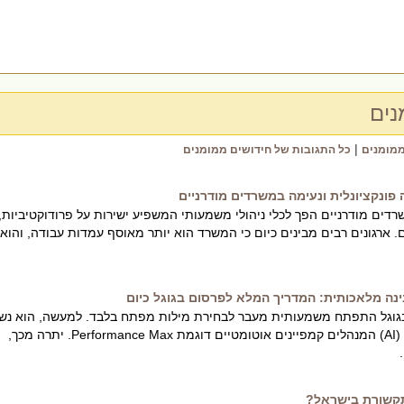
נים
|
ממומנים
כל התגובות של חידושים ממומנים
פונקציונלית ונעימה במשרדים מודרניים
דים מודרניים הפך לכלי ניהולי משמעותי המשפיע ישירות על פרודוקטיביות,
ים. ארגונים רבים מבינים כיום כי המשרד הוא יותר מאוסף עמדות עבודה, והוא
נה מלאכותית: המדריך המלא לפרסום בגוגל כיום
בגוגל התפתח משמעותית מעבר לבחירת מילות מפתח בלבד. למעשה, הוא נשע
על מנועי בינה מלאכותית (AI) המנהלים קמפיינים אוטומטיים דוגמת Performance Max. יתרה מכך,
תקשורת בישראל?