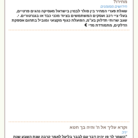
מחירו?
חידושים ממומנים
שאלת פערי המחיר בין סולר לבנזין בישראל מעסיקה נהגים פרטיים,
בעלי ציי רכב ועסקים המשתמשים בציוד מכני כבד או בגנרטורים. י.
שגב שרותי תדלוק בע"מ, הפועלת כגוף מקצועי ומוביל בתחום אספקת
הדלקים, מתמודדת מדי
וקרא עליך אל ה' והיה בך חטא
יניב
"השמר לך פן יהיה דבר עם לבבך בליעל לאמר קרבה שנת השבע שנת