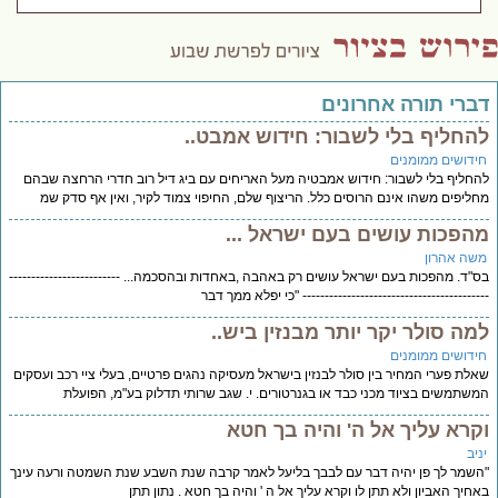
דברי תורה אחרונים
להחליף בלי לשבור: חידוש אמבט..
חידושים ממומנים
להחליף בלי לשבור: חידוש אמבטיה מעל האריחים עם ביג דיל רוב חדרי הרחצה שבהם
מחליפים משהו אינם הרוסים כלל. הריצוף שלם, החיפוי צמוד לקיר, ואין אף סדק שמ
מהפכות עושים בעם ישראל ...
משה אהרון
בס"ד. מהפכות בעם ישראל עושים רק באהבה ,באחדות ובהסכמה... -------------------------
------------------------------------------ "כי יפלא ממך דבר
למה סולר יקר יותר מבנזין ביש..
חידושים ממומנים
שאלת פערי המחיר בין סולר לבנזין בישראל מעסיקה נהגים פרטיים, בעלי ציי רכב ועסקים
המשתמשים בציוד מכני כבד או בגנרטורים. י. שגב שרותי תדלוק בע"מ, הפועלת
וקרא עליך אל ה' והיה בך חטא
יניב
"השמר לך פן יהיה דבר עם לבבך בליעל לאמר קרבה שנת השבע שנת השמטה ורעה עינך
באחיך האביון ולא תתן לו וקרא עליך אל ה ' והיה בך חטא . נתון תתן