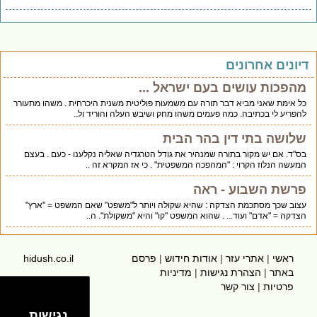
דיונים אחרונים
מהפכות עושים בעם ישראל ...
כל אימת שאני מביא דבר תורה עם משמעות פוליטית משנית היכרחית . משהו מתעורר
להפריע לי בכתיבה. כמה פעמים משהו מחק ושיבש העלה והוריד ול..
שלושה בתי דין בהר הבית
בס"ד. אם יש מקור בתורה שמנהיר את גודל הטרגדיה שאליה נקלענו - כעם . בעצם
המעשה הנלוז הקרוי : "המהפכה המשפטית" . כי אז המקרא זה ..
פרשת השבוע - ראה
עצוב שכך מסתכמת הצדקה : שהיא שקולה ויותר ל"משפט" שאם המשפט = "ארץ"
הצדקה = "אדם" ועוד... . שהוא המשפט "קו" והיא "משקולת". ה..
ראשי
|
אתרי עזר
|
אודות חידוש
|
פרסם
hidush.co.il
באתר
|
הצהרת נגישות
|
מדיניות
פרטיות
|
צור קשר
נגישות