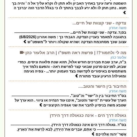
השמטה ורעה עינך באחיך האביון ולא תתן לו וקרא עליך אל ה ' והיה בך
חטא . נתון תתן לו ולא ירע לבבך בתתך לו כי בגלל הדבר הזה יברכך ה
צדקה - שני קצוות של חיים...
משה אהרון
בס,ד. צדקה - שני קצוות של חיים... ---------------------------------------------
בתגובה למאמר בעניין הצדקה. הגבתי כך : משה אהרון (6/8/2026)
עצוב שכך מסתכמת הצדקה :שהיא שקולה ויותר ל"משפט"ש
מה לי ולחמור?! | פרשת ראה תשפ"ו | הרב אלעזר כהן
אלעזר כהן
ב"ה, ערב שבת מברכים חודש אלול, תהא שנת פלאות וניסים. כמדי
שבוע, לפניכם סרטון שבועי קצר לפרשת ראה– והפעם נלמד איך
משתמשים באיסורים לקדושה בצד העמוק יותר... - צפיה נעימה
ומועילה! הרעיון עובד מתורת
החיבור בין הישר והטוב....
משה אהרון
בס"ד החיבור בין ה"ישר" וה"טוב". -----------------------------------------------
הערך של עשיית "הישר והטוב", איננו עוד הנחיה או ציווי . הוא ערך על
שטבע משה בניסיון לחבר את שני אגפיה הקיצוניים
גאולה דרך הים - אינה כגאולה דרך הירדן
משה אהרון
בס"ד. גאולה דרך הים אינה כגאולה דרך הירדן. --------------------------------
------------------------ כִּי אַתֶּם, עֹבְרִים אֶת־הַיַּרְדֵּן, לָבֹא לָרֶשֶׁת אֶת־הָאָרֶץ,
אֲשֶׁר־יְהוָה אֱלֹהֵיכֶם