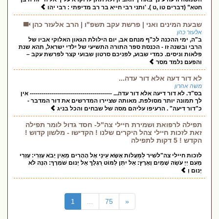
חטא” (דברים טו ,ט ). 'ותני רבי חייא בר רב מדיפתי : רבי יהו
שבעת המינים ואני | פרשת עקב תשפ"ו | הרב אלעזר כהן
אלעזר כהן
ב"ה, ימי ההכנה לכ"ף מנחם אב, יום הילולת הגאון האלוקי אביו של
הרבי ובשנה זו - הכנסת ספר התורה התשיעי של ילדי ישראל, תהא שנת
פלאות וניסים. כמדי שבוע, לפניכם סרטון שבועי קצר לפרשת עקב –
והפעם נלמד מסר
לא דור דעה אלא דור עדה...
משה אהרון
בס"ד. לא דור דיעה אלא דור עדה... ------------------------------------------ אין
לך תמונה יותר מסולפת. מאותה שציירו המדרשים את דור המדבר -
כ"דור דיעה" . הרעיפו עליהם מסה של שבחים והכל בניג
תפילה לרפואת ושמירת חיילי צה"ל- חסד גדול לומר תפילה
זאת לזכות חיילי צהל היקרים שלנו ! הקדישו - מלשון קדוש !
הקדש ! 5 דקות לתפילה
לזכות חיילי צה"לשִׁיר לַמַּעֲלוֹת אֶשָּׂא עֵינַי אֶל הֶהָרִים מֵאַיִן יָבֹא עֶזְרִי: עֶזְרִי
מֵעִם יְיָ עֹשֵׂה שָׁמַיִם וָאָרֶץ: אַל יִתֵּן לַמּוֹט רַגְלֶךָ אַל יָנוּם שֹׁמְרֶךָ: הִנֵּה לֹא
יָנוּם וְ
(current)
1
...
75
«