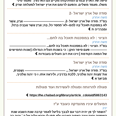
סיפה של הארץ ובטרם הסתלקותו מקיים גם הוא כעין "מעמד סיני"
משלו. מעמד משלים. והפעם לרומם את ארץ ישראל למעלתה שרק
סודה של ארץ ישראל -2
משה אהרון
בס"ד. סודה של ארץ ישראל -2. --------------------------------------- אֶרֶץ, אֲשֶׁר
לֹא בְמִסְכֵּנֻת תֹּאכַל־בָּהּ לֶחֶם--לֹא־תֶחְסַר כֹּל, בָּהּ; אֶרֶץ אֲשֶׁר אֲבָנֶיהָ בַרְזֶל,
וּמֵהֲרָרֶיהָ ת
הציווי : לא במסכנות תאכל בה לחם...
משה אהרון
בס"ד. הציווי : לא במסכנות תאכל בה לחם... -----------------------------------
---------------- פעם סיפר הזקן : כי בשנות העליה הגדולה [שנות החמישים
של המאה הקודמת ] זיכו את רוב העולים בעבודות
סודה של ארץ ישראל
משה אהרון
בס"ד. סודה של ארץ ישראל ... --------------------------------------- וְשָׁמַרְתָּ,
אֶת־מִצְוֺת יְהוָה אֱלֹהֶיךָ, לָלֶכֶת בִּדְרָכָיו, וּלְיִרְאָה אֹתוֹ. ז כִּי יְהוָה אֱלֹהֶיךָ,
מְבִיאֲךָ אֶ
סגולה להרווחה וסגולה לעשירות ועוד סגולות
https://he.chabad.org/library/article_cdo/aid/5863143
המעלים עיניו מהצדקה כעובד ע"ז
יניב
"השמר לך פן יהיה דבר עם לבבך בליעל לאמר קרבה שנת השבע שנת
השמטה ורעה עינך באחיך האביון ולא תתן לו וקרא עליך אל ה ' והיה בך