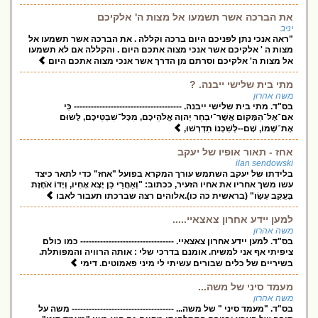
את הברכה אשר תשמעו אל מצות ה' אלקיכם
יניב
"ראה אנכי נתן לפניכם היום ברכה וקללה . את הברכה אשר תשמעו אל
מצות ה ' אלקיכם אשר אנכי מצוה אתכם היום . והקללה אם לא תשמעו
אל מצות ה' אלקיכם וסרתם מן הדרך אשר אנכי מצוה אתכם היום
מתי בית שלישי ייבנה. ?
משה אהרון
בס"ד. מתי בית שלישי ייבנה. -------------------------------------- כִּי
אִם־אֶל־הַמָּקוֹם אֲשֶׁר־יִבְחַר יְהוָה אֱלֹהֵיכֶם, מִכָּל־שִׁבְטֵיכֶם, לָשׂוּם
אֶת־שְׁמוֹ, שָׁם--לְשִׁכְנוֹ תִדְרְשׁוּ,
אחז - תאור אופיו של יעקב
ilan sendowski
בלידתו של יעקב השתמש עורך המקרא בפועל "אחז" כדי לתאר כיצד
עשו משך אחריו את אחיו הזעיר, ככתוב: "וְאַחֲרֵי כֵן יָצָא אָחִיו, וְיָדוֹ אֹחֶזֶת
בַּעֲקֵב עֵשָׂו" (בראשית כה כו).אלוהים רצה שברכתו תעבור לאבו
למען יידע אחרון צאצאיי.....
משה אהרון
בס"ד. למען יידע אחרון צאצאיי. --------------------------------- כמו כולם
ציפיתי אף אני למשיח. אומנם בדרכי שלי : אותה הרוויה והמפותלת.
בשיריים של כלים שבורים עשיתי לי מיני פאמוטים. דימי
מעמד סיני של משה...
משה אהרון
בס"ד. "מעמד סיני " של משה... ------------------------------------ משה על