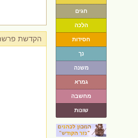
חגים
הלכה
הקדשת פרשת 
חסידות
נך
משנה
גמרא
מחשבה
שונות