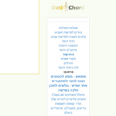
סגולות ותפילות
ציורים לפרשת השבוע
עלונים לשבת ולפרשת שבוע
הדף היומי
המשנה היומית
הרמב"ם היומי
טופ-top
דברי תורה
תהילים
לוח כיתתי חינמי
פרסום:
מופאש - מופע להטוטים
הצגה לנוער ולמתגברים
אתר שורש - גולשים לתוכן
הלכה בפרשה
מחולל משחקים ClapLab
משחק קליקרים לאירוע שלך
הדר קופות רושמות
צדיקים, מקובלים, אדמו"רים
בעולם