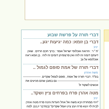
דברי תורה על פרשת שבוע
דברי בן זומא: כמה יגיעות יגע..
יניב
'ת " ר : הרואה אוכלוסי ישראל אומר : ברוך חכם הרזים . שאין
דעתם דומה זה לזה ואין פרצופיהן דומים זה לזה . בן זומא ראה
אוכלוסא על גב
דברי תורה של אמת סופם לגמול ..
משה אהרון
בס"ד. דברי תורה של אמת , סופם לגמול שקדים. ------------------
------------------------------------------ גם במובן שהם מניעים את
אנשים לשקוד ול
מטה אהרן פרח בפרחים ציץ ושקד..
יניב
"ויהי ממחרת ויבא משה אל אהל העדות והנה פרח מטה אהרן
לבית לוי ויצא פרח ויצץ ציץ ויגמל שקדים" (במדבר יז,כג). למה