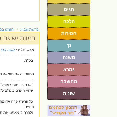
חגים
הלכה
פרשת שבוע
חומש במ
חסידות
במוות יש גם ט
נך
נכתב על ידי
משה אהרו
משנה
בס"ד.
גמרא
במוות יש גם טומאה רעי
--------------------------
מחשבה
"אדם כי ימות באוהל".
שחיי האדם בעולם כ"א
שונות
כל פרשת פרה אדומה 
החיים
ולהרחיק מאתנו את המו