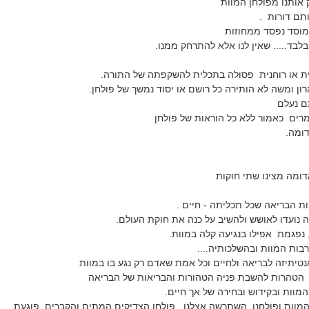
אותנו מפולחן המוות
ם דורות .
מוסד נפסד ממחוזות
בלבד..... שאין לנו אלא להתרחק ממנו.
ית או רוחנית פסולה בתכלית להשקפתה של התורה.
ן ומשה לא הותירה כל רושם או יסוד נמשך של פולחן.
ם נעלם
רים כאמור ללא כל הוראות של פולחן
ומה.
מה מצינו שתי חוקות
ות הבריאה שכל תכליתה - חיים .
ה נועדו לאושש ולהשיב על כנה את חוקת העולם.
נפגמת אפילו בנגיעה קלה במוות.
בות המוות ובהשלכותיה....
אנטיתיזה לבריאה ולחיים וכל אמת שאדם רק נגע בו במוות
 הטהרות להשבת פניה הטהורות והבריאות של הבריאה
וות ובקידוש ובחירה של אך חיים.
המוות ופולחנו השתרשה אצלנו .פולחן הצדיקים המתים והקברים. פוגעת