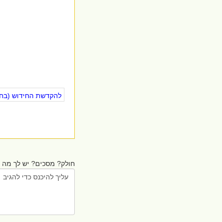
להקדשת החידוש (בחינ
חולק? מסכים? יש לך מה ל