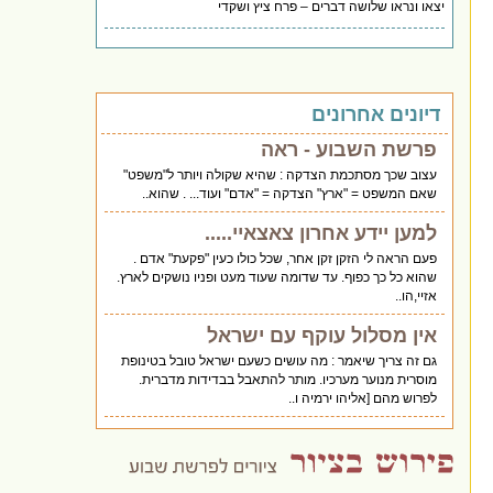
יצאו ונראו שלושה דברים – פרח ציץ ושקדי
דיונים אחרונים
פרשת השבוע - ראה
עצוב שכך מסתכמת הצדקה : שהיא שקולה ויותר ל"משפט"
שאם המשפט = "ארץ" הצדקה = "אדם" ועוד... . שהוא..
למען יידע אחרון צאצאיי.....
פעם הראה לי הזקן זקן אחר, שכל כולו כעין "פקעת" אדם .
שהוא כל כך כפוף. עד שדומה שעוד מעט ופניו נושקים לארץ.
אזיי,הו..
אין מסלול עוקף עם ישראל
גם זה צריך שיאמר : מה עושים כשעם ישראל טובל בטינופת
מוסרית מנוער מערכיו. מותר להתאבל בבדידות מדברית.
לפרוש מהם [אליהו ירמיה ו..