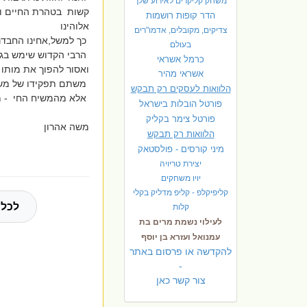
משחק קליקרים לאירוע שלך
קשות בטהרת החיים ויי
הדר קופות רושמות
אלוהינו
צדיקים, מקובלים, אדמו"רים
כך למשל,אחינו החבדנ
בעולם
הרבי הקדוש שימש בגו
כרמל אשראי
ואסור להפוך את מותו לד
אשראי מהיר
משתם תפקידו של משיח 
הלוואות לעסקים רק תבקש
אלא מהמשיח החי - מש
פורטל הובלות בישראל
פ
ורטל צימר בקליק
משה אהרון
הלוואות רק תבקש
מיני קורסים - פולסטאק
יצירת טריויה
יויו משחקים
קליפיקלפ - קליפ מדליק בקלי
לכל 
קלות
לעילוי נשמת מרים בת
עמנואל ועזרא בן יוסף
להקדשה או פרסום באתר
-
צור קשר כאן