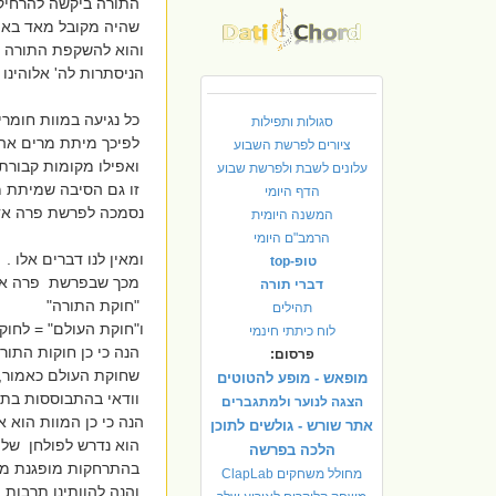
התורה ביקשה להרחיק 
שהיה מקובל מאד באות
והוא להשקפת התורה 
הניסתרות לה' אלוהינו 
כל נגיעה במוות חומר
סגולות ותפילות
לפיכך מיתת מרים אהרו
ציורים לפרשת השבוע
ואפילו מקומות קבורת
עלונים לשבת ולפרשת שבוע
זו גם הסיבה שמיתת מ
הדף היומי
נסמכה לפרשת פרה אד
המשנה היומית
הרמב"ם היומי
ומאין לנו דברים אלו .
טופ-top
מכך שבפרשת פרה אדו
דברי תורה
"חוקת התורה"
תהילים
ו"חוקת העולם" = לחוק
לוח כיתתי חינמי
הנה כי כן חוקות התור
פרסום:
שחוקת העולם כאמור, 
מופאש - מופע להטוטים
וודאי בהתבוססות בתר
הצגה לנוער ולמתגברים
הנה כי כן המוות הוא 
אתר שורש - גולשים לתוכן
הוא נדרש לפולחן של
הלכה בפרשה
בהתרחקות מופגנת מהמ
מחולל משחקים ClapLab
והנה להוותינו תרבות 