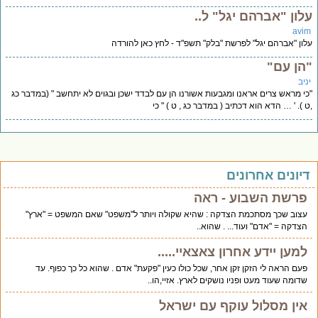
לון "אברהם יגל" ל..
avi
ון "אברהם יגל" לפרשת "בלק" תשפ"ד - לחץ כאן להורדה
הן עם"
יב
י מראש צרים אראנו ומגבעות אשורנו הן עם לבדד ישכן ובגוים לא יתחשב " (במדבר כג
 ). ' … הדא הוא דכתיב ( במדבר כג , ט ) " כי
יונים אחרונים
פרשת השבוע - ראה
עצוב שכך מסתכמת הצדקה : שהיא שקולה ויותר ל"משפט" שאם המשפט = "ארץ"
הצדקה = "אדם" ועוד... . שהוא..
למען יידע אחרון צאצאיי.....
פעם הראה לי הזקן זקן אחר, שכל כולו כעין "פקעת" אדם . שהוא כל כך כפוף. עד
שדומה שעוד מעט ופניו נושקים לארץ. אזיי,הו..
אין מסלול עוקף עם ישראל