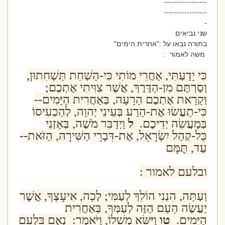
-----------------
-----------------
-
שני נביאים
בתורה נבאו על :"אחרית הימים"
משה לאמור :
כִּי יָדַעְתִּי, אַחֲרֵי מוֹתִי כִּי-הַשְׁחֵת תַּשְׁחִתוּן,
וְסַרְתֶּם מִן-הַדֶּרֶךְ, אֲשֶׁר צִוִּיתִי אֶתְכֶם;
וְקָרָאת אֶתְכֶם הָרָעָה, בְּאַחֲרִית הַיָּמִים--
כִּי-תַעֲשׂוּ אֶת-הָרַע בְּעֵינֵי יְהוָה, לְהַכְעִיסוֹ
בְּמַעֲשֵׂה יְדֵיכֶם.
ל
וַיְדַבֵּר מֹשֶׁה, בְּאָזְנֵי
כָּל-קְהַל יִשְׂרָאֵל, אֶת-דִּבְרֵי הַשִּׁירָה, הַזֹּאת--
עַד, תֻּמָּם
ובלעם לאמור :
וְעַתָּה, הִנְנִי הוֹלֵךְ לְעַמִּי; לְכָה, אִיעָצְךָ, אֲשֶׁר
יַעֲשֶׂה הָעָם הַזֶּה לְעַמְּךָ, בְּאַחֲרִית
הַיָּמִים.
טו
וַיִּשָּׂא מְשָׁלוֹ, וַיֹּאמַר: נְאֻם בִּלְעָם