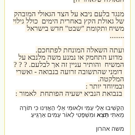
מנגד בלעם ניבא על הצד הגאולי המובהק
של גאולת הקץ באחרית הימים כולל גילוי
משיח ותקומת "שבט" חדש בישראל
........
ועתה השאלה המונחת לפתחכם.
מדוע התחמק או נמנע משה מלנבא על
המשיח והותיר עניין זה אך לבלעם. ? ? ?
דומני שהתשובה זרועה בנבואה - ואשרי
המלקטה.
ובמיוחד יותר :
בנבואת הנביא ישעיה הפותחת לאמור :
הַקְשִׁיבוּ אֵלַי עַמִּי וּלְאוּמִּי אֵלַי הַאֲזִינוּ כִּי תוֹרָה
מֵאִתִּי
תֵצֵא
וּמִשְׁפָּטִי לְאוֹר עַמִּים אַרְגִּֽיעַ׃
משה אהרון