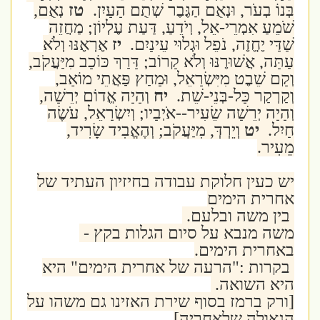
בְּנוֹ בְעֹר, וּנְאֻם הַגֶּבֶר שְׁתֻם הָעָיִן.
טז
נְאֻם,
שֹׁמֵעַ אִמְרֵי-אֵל, וְיֹדֵעַ, דַּעַת עֶלְיוֹן; מַחֲזֵה
שַׁדַּי יֶחֱזֶה, נֹפֵל וּגְלוּי עֵינָיִם.
יז
אֶרְאֶנּוּ וְלֹא
עַתָּה, אֲשׁוּרֶנּוּ וְלֹא קָרוֹב; דָּרַךְ כּוֹכָב מִיַּעֲקֹב,
וְקָם שֵׁבֶט מִיִּשְׂרָאֵל, וּמָחַץ פַּאֲתֵי מוֹאָב,
וְקַרְקַר כָּל-בְּנֵי-שֵׁת.
יח
וְהָיָה אֱדוֹם יְרֵשָׁה,
וְהָיָה יְרֵשָׁה שֵׂעִיר--אֹיְבָיו; וְיִשְׂרָאֵל, עֹשֶׂה
חָיִל.
יט
וְיֵרְדְּ, מִיַּעֲקֹב; וְהֶאֱבִיד שָׂרִיד,
מֵעִיר.
יש כעין חלוקת עבודה בחיזיון העתיד של
אחרית הימים
בין משה ובלעם.
משה מנבא על סיום הגלות בקץ -
באחרית הימים.
בקרות :"הרעה של אחרית הימים" היא
היא השואה.
[ורק ברמז בסוף שירת האזינו גם משהו על
הגאולה שלאחריה]