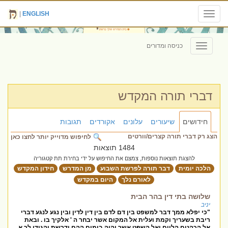
|
ENGLISH
Toggle
navigation
כניסה ומדורים
Toggle
navigation
דברי תורה המקדש
חידושים
שיעורים
עלונים
אקורדים
תגובות
הצג רק דברי תורה קצרים/וורטים
לחיפוש מדוייק יותר לחצו כאן
1484 תוצאות
להצגת תוצאות נוספות, צמצם את החיפוש על ידי בחירת תת קטגוריה
הלכה יומית
דבר תורה לפרשת השבוע
מן המדרש
חידון המקדש
לאורם נלך
היום במקדש
שלושה בתי דין בהר הבית
יניב
"כי יפלא ממך דבר למשפט בין דם לדם בין דין לדין ובין נגע לנגע דברי
ריבת בשעריך וקמת ועלית אל המקום אשר יבחר ה ' אלקיך בו . ובאת
אל הכהנים הלוים ואל השפט אשר יהיה בימים ההם ודרשת והגידו לך א