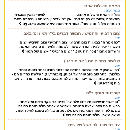
האמת והשלום אהבו....
משה אהרון
בס"ד. האמת והשלום אהבו. -------------------------- לצערי :באין מסגרת
מתאימה [שהרי יש רק "חגים" ואין "מועדים"] רשימה זו נכתבת תחת
הכותרת של :"יום כיפור". בעוד מתייחסת היא לתשעה באב. וַיְה
צום הרביעי והחמישי, חמשה דברים בי"ז תמוז וט' באב
יניב
"כה אמר ה ' צבאו 'ת צום הרביעי וצום החמישי וצום השביעי וצום
העשירי יהיה לבית יהודה לששון ולשמחה ולמעדים טובים והאמת
והשלום אהבו” (זכריה ח ,יט ). ' " צום הרביעי " – צום של תמוז
שלושה כתרים הם ( אבות ד יג )
יניב
'רבי שמעון אומר: שלשה כתרים הם: כתר תורה וכתר כהונה וכתר
מלכות, וכתר שם טוב עולה על גביהן. (אבות ד,יג). ' שלשה כתרים הם -
הכתובים בתורה, שחייבה התורה לנהוג בהם כבוד. כתר תורה - כתיב
ביה (ויקרא יט)
קורבנות מוסף ר"ח
יניב
"ובראשי חדשיכם תקריבו עלה לה' פרים בני בקר שנים ואיל אחד
כבשים בני שנה שבעה תמימם. ושלשה עשרנים סלת מנחה בלולה
בשמן לפר האחד ושני עשרנים סלת מנחה בלולה בשמן לאיל האחד.
ועשרן עשרון סלת מנחה בלולה בש
עבודת שבט לוי בגיל שלושים
יניב