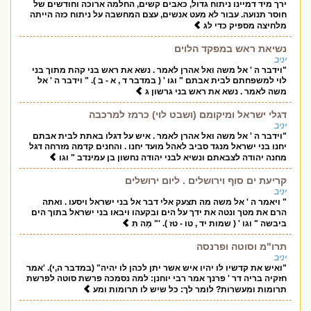
ירך מיד דמיינו ניתוח גדול, כאבים קשים, החלמה ארוכה וחודשים של
חוסר תנועה. עבור לא מעט אנשים, עצם המחשבה על ניתוח כזה הייתה
מלחיצה מספיק כדי לג
נשיאת ראש במפקד הלוים
יניב
"וידבר ה ' אל משה ואל אהרן לאמר . נשא את ראש בני קהת מתוך בני
לוי למשפחתם לבית אבתם " וגו ' ( במדבר ד , א - ב ). " וידבר ה ' אל
משה לאמר . נשא את ראש בני גרשון ג
דגלי ישראל ומיקומם (ושבט לוי) כרמז למרכבה
יניב
"וידבר ה ' אל משה ואל אהרן לאמר . איש על דגלו באתת לבית אבתם
יחנו בני ישראל מנגד סביב לאהל מועד יחנו . והחנים קדמה מזרחה דגל
מחנה יהודה לצבאתם ונשיא לבני יהודה נחשון בן עמינדב " וגו
קריעת ים סוף וירושלים . ליום ירושלים
יניב
" ויאמר ה ' אל משה מה תצעק אלי דבר אל בני ישראל ויסעו . ואתה
הרם את מטך ונטה את ידך על הים ובקעהו ויבאו בני ישראל בתוך הים
ביבשה " וגו ' ( שמות יד , טו - טז ). '" מַה תִּ
תרו"מ וסוטה ופרנסה
יניב
"ואיש את קדשיו לו יהיו איש אשר יתן לכהן לו יהיה" (במדבר ה,י). 'אמר
חזקיה בריה דר ' פרנך אמר רבי יוחנן: למה נסמכה פרשת סוטה לפרשת
תרומות ומעשרות? לומר לך: כל שיש לו תרומות ומע