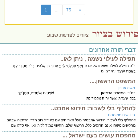
(current)
1
...
75
«
דברי תורה אחרונים
תפילה לעילוי נשמה , ניתן לאו..
ב"ה תפילה לעילוי נשמתו של אדם: וַאֲנִי תְפִלָּתִי לְךָ יְיָ עֵת רָצוֹן אֱלֹהִים בְּרֹב חַסְדֶּךָ עֲנֵנִי
בֶּאֱמֶת יִשְׁעֶךָ: יְהִי רָצון מ
המשפט הראשון....
משה אהרון
בס"ד. המשפט הראשון..... --------------------------------- שֹׁפְטִים וְשֹׁטְרִים, תִּתֶּן־לְךָ
בְּכָל־שְׁעָרֶיךָ, אֲשֶׁר יְהוָה אֱלֹהֶיךָ נֹתֵן
להחליף בלי לשבור: חידוש אמבט..
חידושים ממומנים
להחליף בלי לשבור: חידוש אמבטיה מעל האריחים עם ביג דיל רוב חדרי הרחצה שבהם
מחליפים משהו אינם הרוסים כלל. הריצוף שלם, החיפוי צמוד לקיר, ואין אף סדק שמ
מהפכות עושים בעם ישראל ...