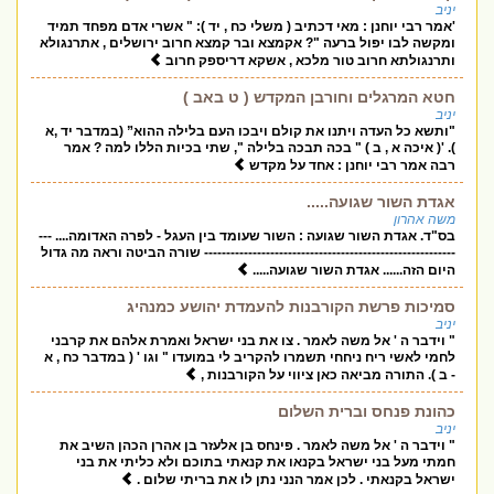
יניב
'אמר רבי יוחנן : מאי דכתיב ( משלי כח , יד ): " אשרי אדם מפחד תמיד
ומקשה לבו יפול ברעה "? אקמצא ובר קמצא חרוב ירושלים , אתרנגולא
ותרנגולתא חרוב טור מלכא , אשקא דריספק חרוב
חטא המרגלים וחורבן המקדש ( ט באב )
יניב
"ותשא כל העדה ויתנו את קולם ויבכו העם בלילה ההוא” (במדבר יד ,א
). '( איכה א , ב ) " בכה תבכה בלילה ", שתי בכיות הללו למה ? אמר
רבה אמר רבי יוחנן : אחד על מקדש
אגדת השור שגועה.....
משה אהרון
בס"ד. אגדת השור שגועה : השור שעומד בין העגל - לפרה האדומה.... ---
--------------------------------------------------------- שורה הביטה וראה מה גדול
היום הזה...... אגדת השור שגועה.....
סמיכות פרשת הקורבנות להעמדת יהושע כמנהיג
יניב
" וידבר ה ' אל משה לאמר . צו את בני ישראל ואמרת אלהם את קרבני
לחמי לאשי ריח ניחחי תשמרו להקריב לי במועדו " וגו ' ( במדבר כח , א
- ב ). התורה מביאה כאן ציווי על הקורבנות ,
כהונת פנחס וברית השלום
יניב
" וידבר ה ' אל משה לאמר . פינחס בן אלעזר בן אהרן הכהן השיב את
חמתי מעל בני ישראל בקנאו את קנאתי בתוכם ולא כליתי את בני
ישראל בקנאתי . לכן אמר הנני נתן לו את בריתי שלום .