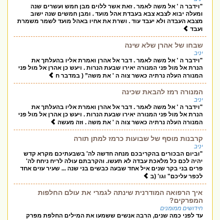
"וידבר ה ' אל משה לאמר . זאת אשר ללוים מבן חמש ועשרים שנה
ומעלה יבוא לצבא צבא בעבדת אהל מועד . ומבן חמשים שנה ישוב
מצבא העבדה ולא יעבד עוד . ושרת את אחיו באהל מועד לשמר משמרת
ועבד
שבחו של אהרן שלא שינה
יניב
"וידבר ה ' אל משה לאמר . דבר אל אהרן ואמרת אליו בהעלתך את
הנרת אל מול פני המנורה יאירו שבעת הנרות . ויעש כן אהרן אל מול פני
המנורה העלה נרתיה כאשר צוה ה ' את משה” ( במדבר ח
המנורה רמז להבאת שכינה
יניב
"וידבר ה ' אל משה לאמר . דבר אל אהרן ואמרת אליו בהעלתך את
הנרת אל מול פני המנורה יאירו שבעת הנרות . ויעש כן אהרן אל מול פני
המנורה העלה נרתיה כאשר צוה ה ' את משה . וזה מעשה
קרבנות מוסף של שבועות כרמז למתן תורה
יניב
"וביום הבכורים בהקריבכם מנחה חדשה לה' בשבעתיכם מקרא קדש
יהיה לכם כל מלאכת עבדה לא תעשו. והקרבתם עולה לריח ניחח לה'
פרים בני בקר שנים איל אחד שבעה כבשים בני שנה ... שעיר עזים אחד
לכפר עליכם" וגו' (ב
איך הרפואה המודרנית שינתה לגמרי את עולם החלפות
המפרקים?
חידושים ממומנים
עד לפני כמה שנים, הרבה אנשים ששמעו את המילים החלפת מפרק