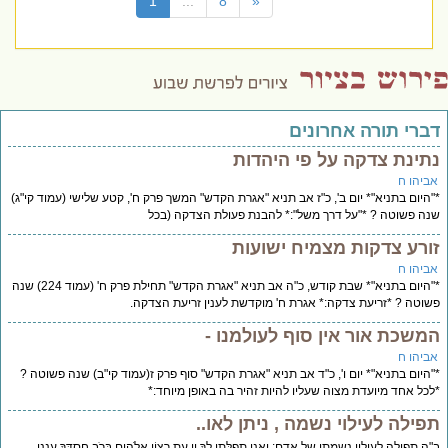
(current)
1
...
8
«
דברי תורה אחרונים
נתינת צדקה על פי היהדות
אביהו ח
*"היום בתניא"* יום ב', כ"ז אב תניא "אגרת הקדש" המשך פרק ח', קטע שלישי (עמוד קי"ג)
שנה פשוטה ? *"על דרך משל":* להבנת פעולת הצדקה (בכל
זורע צדקות מצמיח ישועות
אביהו ח
*"היום בתניא"* שבת קודש, כ"ה אב תניא "אגרת הקדש" תחילת פרק ח' (עמוד 224) שנה
פשוטה ? *זריעת צדקה:* אגרת ח' מוקדשת לענין זריעת הצדקה.
המשכת אור אין סוף לעולמנו -
אביהו ח
*"היום בתניא"* יום ו', כ"ד אב תניא "אגרת הקדש" סוף פרק ז(עמוד קי"ב) שנה פשוטה ?
*לכל אחד מיועדת מצוה שעליו להיות זהיר בה באופן מיוחד:*
תפילה לעילוי נשמה , ניתן לאו..
ב"ה תפילה לעילוי נשמתו של אדם: וַאֲנִי תְפִלָּתִי לְךָ יְיָ עֵת רָצוֹן אֱלֹהִים בְּרֹב חַסְדֶּךָ עֲנֵנִי