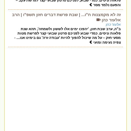
פלאות וניסים. כמדי שבוע, לפניכם סרטון שבועי קצר לפרשת עקב –
והפעם נלמד מסר
זה לא מקמצנות ח"ו... | שבת פרשת דברים חזון תשפ"ו | הרב
אלעזר כהן
אלעזר כהן
ב"ה, ערב שבת חזון, 'יהפכו ימים אלו לששון ולשמחה', תהא שנת
פלאות וניסים. כמדי שבוע לפניכם סרטון שבועי קצר לפרשת מטות
מסעי חזק – על מה שיכול להפוך להיות 'עבודה זרה' גם בימינו אנו… -
צפיה נעימה ומועי