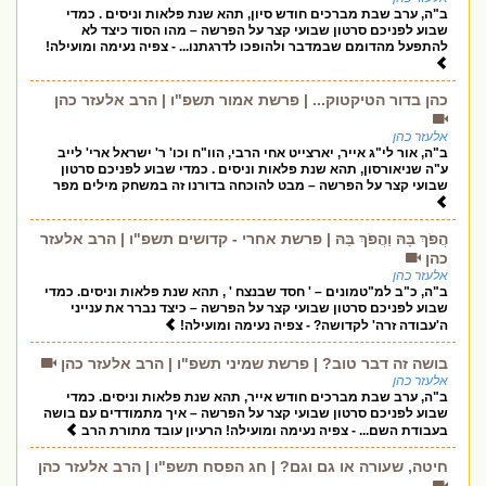
ב"ה, ערב שבת מברכים חודש סיון, תהא שנת פלאות וניסים . כמדי
שבוע לפניכם סרטון שבועי קצר על הפרשה – מהו הסוד כיצד לא
להתפעל מהדומם שבמדבר ולהופכו לדרגתנו... - צפיה נעימה ומועילה!
כהן בדור הטיקטוק... | פרשת אמור תשפ"ו | הרב אלעזר כהן
אלעזר כהן
ב"ה, אור לי"ג אייר, יארצייט אחי הרבי, הוו"ח וכו' ר' ישראל ארי' לייב
ע"ה שניאורסון, תהא שנת פלאות וניסים . כמדי שבוע לפניכם סרטון
שבועי קצר על הפרשה – מבט להוכחה בדורנו זה במשחק מילים מפר
הֲפֹךְ בָּהּ וַהֲפֹךְ בַּהּ | פרשת אחרי - קדושים תשפ"ו | הרב אלעזר
כהן
אלעזר כהן
ב"ה, כ"ב למ"טמונים – ' חסד שבנצח ' , תהא שנת פלאות וניסים. כמדי
שבוע לפניכם סרטון שבועי קצר על הפרשה – כיצד נברר את ענייני
ה'עבודה זרה' לקדושה? - צפיה נעימה ומועילה!
בושה זה דבר טוב? | פרשת שמיני תשפ"ו | הרב אלעזר כהן
אלעזר כהן
ב"ה, ערב שבת מברכים חודש אייר, תהא שנת פלאות וניסים. כמדי
שבוע לפניכם סרטון שבועי קצר על הפרשה – איך מתמודדים עם בושה
בעבודת השם... - צפיה נעימה ומועילה! הרעיון עובד מתורת הרב
חיטה, שעורה או גם וגם? | חג הפסח תשפ"ו | הרב אלעזר כהן