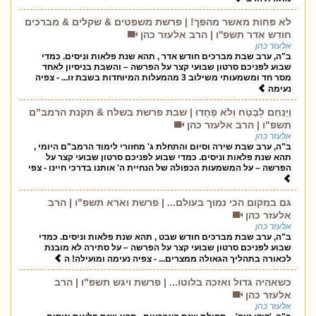
לא פחות מאשר מהפך! | פרשת משפטים & שקלים & מברכים
חודש אדר תשפ''ו | הרב אלעזר כהן
אלעזר כהן
ב"ה, ערב שבת מברכים חודש אדר , תהא שנת פלאות וניסים. כמדי
שבוע לפניכם סרטון שבועי קצר על הפרשה – והשבת בניסיון לאחד
מסר חד ומשמעותי משילוב 3 מהמעלות המיוחדות בשבת זו... - צפיה
נעימה
וַיַּנְחֵם לָבֶטַח וְלֹא פָחָדוּ | שבת פרשת בשלח & תקנת הרמב"ם
תשפ"ו | הרב אלעזר כהן
אלעזר כהן
ב"ה, ערב שבת שירה וסיום והתחלת ג' מחזורי לימוד הרמב"ם היומי ,
תהא שנת פלאות וניסים. כמדי שבוע לפניכם סרטון שבועי קצר על
הפרשה – על המשמעות הכפולה של הנחיית ה' אותנו בדרכי חיינו - צפי
גם במקום הכי נמוך בעולם... | פרשת וארא תשפ"ו | הרב
אלעזר כהן
אלעזר כהן
ב"ה, ערב שבת מברכים חודש שבט , תהא שנת פלאות וניסים. כמדי
שבוע לפניכם סרטון שבועי קצר על הפרשה – על סתירה לא מובנת
לכאורה בתהליך הגאולה ממצרים... - צפיה נעימה ומועילה! ה
כשאהיה גדול ואזכה בלוטו... | פרשת ויגש תשפ"ו | הרב
אלעזר כהן
אלעזר כהן