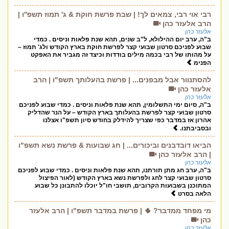
רבי אוי רבי, צמאים לך! | שבת פרשת חוקת & ג' תמוז תשפ''ו |
הרב אלעזר כהן
אלעזר כהן
ב"ה, ערב יום ההילולא, ל"ב שנים, תהא שנת פלאות וניסים . כמדי
שבוע לפניכם סרטון שבועי קצר לפרשת חוקת בארץ הקודש ולג' תמוז –
על מהותו של רבי בכמה מילים בודדות וכיצד זה מגביר את האפקט
הפנימ
להסתנוור אבל מבפנים... | פרשת בהעלותך תשפ"ו | הרב
אלעזר כהן
אלעזר כהן
ב"ה, סיום ימי התשלומין, תהא שנת פלאות וניסים . כמדי שבוע לפניכם
סרטון שבועי קצר לפרשת בהעלותך בארץ הקודש – על הנר שהדליק
אהרון אז במדבר כפי שצריך להידלק בחודש סיון תשפ"ו אצלנו
ובסביבתנו.
הביאו דובדבנים וביכורים... | חג שבועות & פרשת נשא תשפ"ו
| הרב אלעזר כהן
אלעזר כהן
ב"ה, ערב חג מתן תורתנו, תהא שנת פלאות וניסים . כמדי שבוע לפניכם
סרטון שבועי קצר לחג ולפרשת נשא בארץ הקודש (לאור הפיצול
המתוכנן בשבועות הקרובים, תושבי חו"ל יוכלו להתבונן כל שבוע
הלאה בסרט
מי מפחד ממדבר? 🌵 | פרשת במדבר תשפ"ו | הרב אלעזר
כהן
אלעזר כהן