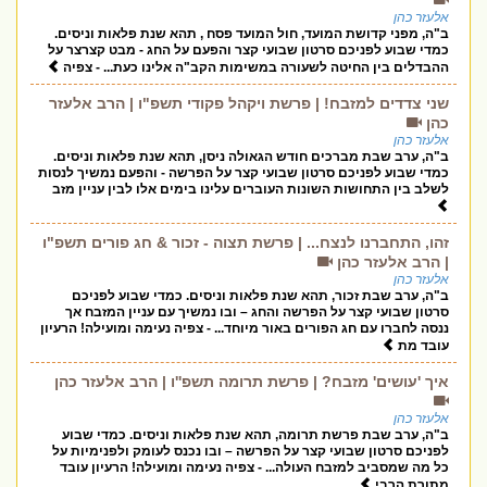
אלעזר כהן
ב"ה, מפני קדושת המועד, חול המועד פסח , תהא שנת פלאות וניסים.
כמדי שבוע לפניכם סרטון שבועי קצר והפעם על החג - מבט קצרצר על
ההבדלים בין החיטה לשעורה במשימות הקב"ה אלינו כעת... - צפיה
שני צדדים למזבח! | פרשת ויקהל פקודי תשפ"ו | הרב אלעזר
כהן
אלעזר כהן
ב"ה, ערב שבת מברכים חודש הגאולה ניסן, תהא שנת פלאות וניסים.
כמדי שבוע לפניכם סרטון שבועי קצר על הפרשה - והפעם נמשיך לנסות
לשלב בין התחושות השונות העוברים עלינו בימים אלו לבין עניין מזב
זהו, התחברנו לנצח... | פרשת תצוה - זכור & חג פורים תשפ"ו
| הרב אלעזר כהן
אלעזר כהן
ב"ה, ערב שבת זכור, תהא שנת פלאות וניסים. כמדי שבוע לפניכם
סרטון שבועי קצר על הפרשה והחג – ובו נמשיך עם עניין המזבח אך
ננסה לחברו עם חג הפורים באור מיוחד... - צפיה נעימה ומועילה! הרעיון
עובד מת
איך 'עושים' מזבח? | פרשת תרומה תשפ''ו | הרב אלעזר כהן
אלעזר כהן
ב"ה, ערב שבת פרשת תרומה, תהא שנת פלאות וניסים. כמדי שבוע
לפניכם סרטון שבועי קצר על הפרשה – ובו נכנס לעומק ולפנימיות על
כל מה שמסביב למזבח העולה... - צפיה נעימה ומועילה! הרעיון עובד
מתורת הרבי