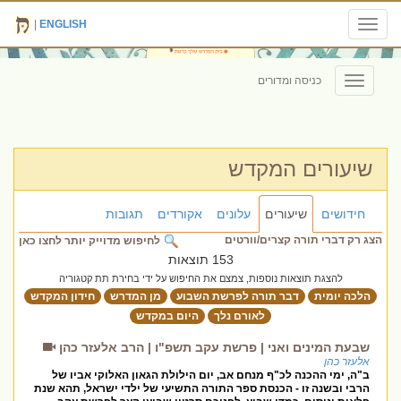
|
ENGLISH
Toggle
navigation
כניסה ומדורים
Toggle
navigation
שיעורים המקדש
חידושים
שיעורים
עלונים
אקורדים
תגובות
הצג רק דברי תורה קצרים/וורטים
לחיפוש מדוייק יותר לחצו כאן
153 תוצאות
להצגת תוצאות נוספות, צמצם את החיפוש על ידי בחירת תת קטגוריה
הלכה יומית
דבר תורה לפרשת השבוע
מן המדרש
חידון המקדש
לאורם נלך
היום במקדש
שבעת המינים ואני | פרשת עקב תשפ"ו | הרב אלעזר כהן
אלעזר כהן
ב"ה, ימי ההכנה לכ"ף מנחם אב, יום הילולת הגאון האלוקי אביו של
הרבי ובשנה זו - הכנסת ספר התורה התשיעי של ילדי ישראל, תהא שנת