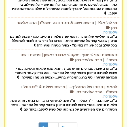
ב"ה, 'דידן נצח' – תחילת שנת הארבעים , תהא שנת פלאות וניסים.
כמדי שבוע לפניכם סרטון שבועי קצר על הפרשה – על השילוב בין
ההבטחות הטובות מה' יתברך לחובת ההשתדלות שלנו בהשראת סבינו
יעקב..
מי לה' אלי! | פרשת וישב & חג חנוכה תשפ"ו | הרב אלעזר
כהן
אלעזר כהן
ב"ה, נר שלישי של חנוכה , תהא שנת פלאות וניסים. כמדי שבוע לפניכם
סרטון שבועי קצר על הפרשה והחג – מדוע כל כך חשוב לזכור להתפלל
בכל שלב ובכל פעולה בחיינו? - צפיה נעימה ומועילה!
האנושות ואני > יוסף ויעקב > אדם הראשון | פרשת וישב
תשפ"ו | הרב אלעזר כהן
אלעזר כהן
ב"ה, ערב שבת מברכים חודש טבת , תהא שנת פלאות וניסים. כמדי
שבוע לפניכם סרטון שבועי קצר על הפרשה – מה בדיוק עמד מאחורי
המראה שראה יוסף ברגע המכריע בחייו... - צפיה נעימה ומועילה!
להאמין בכוחו של התהליך... | פרשת וישלח & י''ט כסליו
תשפ''ו | הרב אלעזר כהן
אלעזר כהן
ב"ה, יום הבהיר י"ד כסליו – צ"ז שנה לנישואי הרבי והרבנית , תהא שנת
פלאות וניסים. כמדי שבוע לפניכם סרטון שבועי קצר על הפרשה – כיצד
מסתדרים שני הפירושים על נשיקתו של עשיו ליעקב וביחד עם