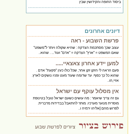
ביסוד החופה והקידושין שבין
דיונים אחרונים
פרשת השבוע - ראה
עצוב שכך מסתכמת הצדקה : שהיא שקולה ויותר ל"משפט"
שאם המשפט = "ארץ" הצדקה = "אדם" ועוד... . שהוא..
למען יידע אחרון צאצאיי.....
פעם הראה לי הזקן זקן אחר, שכל כולו כעין "פקעת" אדם .
שהוא כל כך כפוף. עד שדומה שעוד מעט ופניו נושקים לארץ.
אזיי,הו..
אין מסלול עוקף עם ישראל
גם זה צריך שיאמר : מה עושים כשעם ישראל טובל בטינופת
מוסרית מנוער מערכיו. מותר להתאבל בבדידות מדברית.
לפרוש מהם [אליהו ירמיה ו..