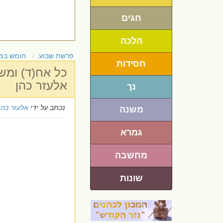
חגים
הלכה
פרשת שבוע
חומש במ
חסידות
כל אח(ד) ומש
אלעזר כהן
נך
נכתב על ידי
אלעזר כהן
משנה
גמרא
מחשבה
שונות