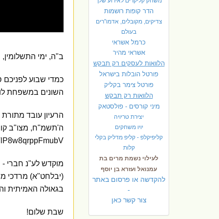
משחק קליקרים לאירוע שלך
הדר קופות רושמות
צדיקים, מקובלים, אדמו"רים
בעולם
כרמל אשראי
אשראי מהיר
ב"ה, ימי התשלומין,
הלוואות לעסקים רק תבקש
פורטל הובלות בישראל
כמדי שבוע לפניכם סר
פ
ורטל צימר בקליק
השונים במשפחת לוי 
הלוואות רק תבקש
מיני קורסים - פולסטאק
הרעיון עובד מתורת 
יצירת טריויה
יויו משחקים
ה'תשמ"ח, מצו"ב קוב
קליפיקלפ - קליפ מדליק בקלי
GeTlP8w8qrppFmubV
קלות
לעילוי נשמת מרים בת
מוקדש לע"נ חברי -
עמנואל ועזרא בן יוסף
(יבלחט"א) מרדכי מו
להקדשה או פרסום באתר
בגאולה האמיתית והש
-
צור קשר כאן
שבת שלום!