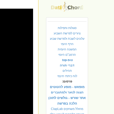
סגולות ותפילות
ציורים לפרשת השבוע
עלונים לשבת ולפרשת שבוע
הדף היומי
המשנה היומית
הרמב"ם היומי
טופ-top
דברי תורה
תהילים
לוח כיתתי חינמי
פרסום:
מופאש - מופע להטוטים
הצגה לנוער ולמתגברים
אתר שורש - גולשים לתוכן
הלכה בפרשה
מחולל משחקים ClapLab