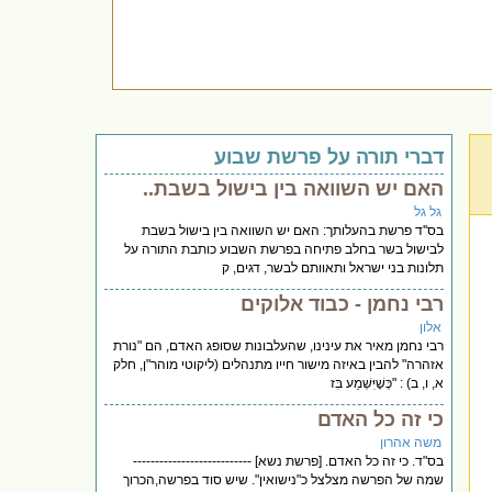
דברי תורה על פרשת שבוע
האם יש השוואה בין בישול בשבת..
גל גל
בס''ד פרשת בהעלותך: האם יש השוואה בין בישול בשבת
לבישול בשר בחלב פתיחה בפרשת השבוע כותבת התורה על
תלונות בני ישראל ותאוותם לבשר, דגים, ק
רבי נחמן - כבוד אלוקים
אלון
רבי נחמן מאיר את עינינו, שהעלבונות שסופג האדם, הם "נורת
אזהרה" להבין באיזה מישור חייו מתנהלים (ליקוטי מוהר"ן, חלק
א, ו, ב) : "כְּשֶׁיִּשְׁמַע בִּז
כי זה כל האדם
משה אהרון
בס"ד. כי זה כל האדם. [פרשת נשא] ---------------------------
שמה של הפרשה מצלצל כ"נישואין". שיש סוד בפרשה,הכרוך