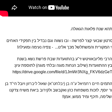
 תהא שנת פלאות הגאולה.
טון שבועי קצר לפרשה - ובו נשווה וגם נבדיל בין תפקידי האחים
המקורית והמשתלשל מכך אלינו... - צפיה נעימה ומועילה!
הרבי מליובאוויטש זי"ע בהתוועדות שבת פרשת נשא בשנת
ץ ההתוועדות (שילוב הנחות מוגה ובלתי מוגה) לתוספת עיון:
https://drive.google.com/file/d/1JmWr3NXg_FKV6dz
 התמים
חיים רחמיאל ע"ה בן (יבלחט"א) שאול ליברזון
ויובל הי"ד בן
ר יוסף, לזכות משפחות כהן ואקבשב ולקירוב ביאת משיח צדקנו
לימה, תיכף ומיד ממש, אמן!!