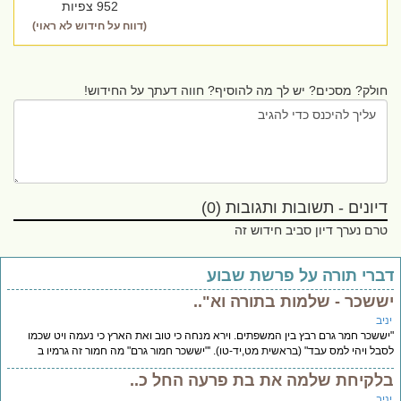
952 צפיות
(דווח על חידוש לא ראוי)
חולק? מסכים? יש לך מה להוסיף? חווה דעתך על החידוש!
דיונים - תשובות ותגובות (0)
טרם נערך דיון סביב חידוש זה
ברי תורה על פרשת שבוע
ששכר - שלמות בתורה וא"..
יב
ששכר חמר גרם רבץ בין המשפתים. וירא מנחה כי טוב ואת הארץ כי נעמה ויט שכמו
בל ויהי למס עבד" (בראשית מט,יד-טו). '"יששכר חמור גרם" מה חמור זה גרמיו ב
לקיחת שלמה את בת פרעה החל כ..
יב