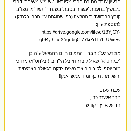
הרעיון עובד מתורת הרבי מליובאוויטש זי"ע משיחת 'דברי
כיבושין' בתענית 'עשרה בטבת' בשנת ה'תשד"מ, מצו"ב
קובץ ההתוועדות המלאה (כפי שהוגהה ע"י הרבי בלה"ק)
לתוספת עיון:
https://drive.google.com/file/d/13YjGY-
gbRy3HutX5gubqCI77keYH511U/view
מוקדש לע"נ חברי - התמים
חיים רחמיאל ע"ה בן
(יבלחט"א) שאול ליברזון
ויובל הי"ד בן (יבלחט"א) מרדכי
מור יוסף ולקירוב ביאת משיח צדקנו בגאולה האמיתית
והשלימה, תיכף ומיד ממש, אמן!!
שבת שלום!
הרב אלעזר כהן,
חריש, ארץ הקודש.