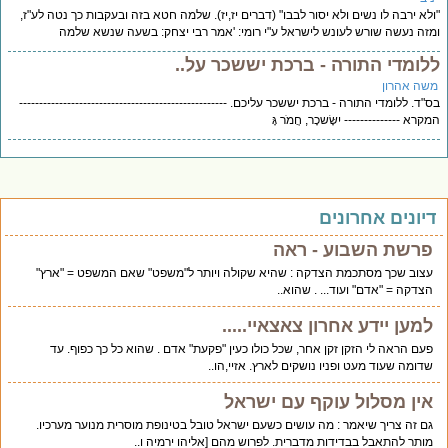
לא ירבה לו נשים ולא יסור לבבו" (דברים יז,יז). שלמה חטא בזה ובעקבות כך נטה לע"ז,
זה נעשה שורש לעונש לישראל ע"י רומי: 'אמר רבי יצחק: בשעה שנשא שלמה
לומדי התורה - ברכת יששכר על..
שה אהרון
"ד. ללומדי התורה - ברכת יששכר עליכם. ----------------------------------------------------
קרא -------------- יִשָּׂשכָר, חֲמֹר גָּ
יונים אחרונים
פרשת השבוע - ראה
עצוב שכך מסתכמת הצדקה : שהיא שקולה ויותר ל"משפט" שאם המשפט = "ארץ"
הצדקה = "אדם" ועוד... . שהוא..
למען יידע אחרון צאצאיי.....
פעם הראה לי הזקן זקן אחר, שכל כולו כעין "פקעת" אדם . שהוא כל כך כפוף. עד
שדומה שעוד מעט ופניו נושקים לארץ. אזיי,הו..
אין מסלול עוקף עם ישראל
גם זה צריך שיאמר : מה עושים כשעם ישראל טובל בטינופת מוסרית מנוער מערכיו.
מותר להתאבל בבדידות מדברית. לפרוש מהם [אליהו ירמיה ו..