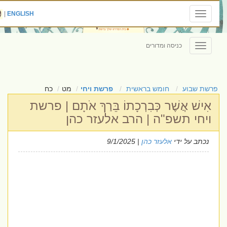
|
ENGLISH
Toggle
navigation
כניסה ומדורים
Toggle
navigation
פרשת שבוע
חומש בראשית
פרשת ויחי
מט
כח
אִישׁ אֲשֶׁר כְּבִרְכָתוֹ בֵּרַךְ אֹתָם | פרשת
ויחי תשפ"ה | הרב אלעזר כהן
נכתב על ידי
אלעזר כהן
| 9/1/2025