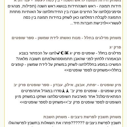
משחק חידות תמונה לראש השנה - בין כסה לעשור - עמי חניא
חידות תמונה - ראש השנהחידות בנושא ראש השנה (תפילות, מנהגים
וסימנים)לחצו על החיצים ועברו בין החידותלחצו על האותיות מתחת
התמונה לקבלת רמזלחצו כאן לשחק בחידות תמונה בין כסה
לעשור>>לרכישת חוברות חיד...
משחק מדלגים בחלל - מנוח ואשתו לידת שמשון - ספר שופטים
פרק יג
מדלגים בחלל - שופטים פרק יג 👾🌔🌠לחצו על הכפתור בצבע
הבאמהרו ללחוץ לפני שהאבן תתמוססהשלמתם תשובה מלאה?
המשיכו במסע בחלל!לחצו לשחק במשחק על לידת שמשון - קופצים
בחלל>>משחקים לספר שופטים>>
מיון שופטים - יפתח, אבצן, אילון, עבדון - ספר שופטים פרק יב
מיון שופטים - שופטים פרק יב' 🗼🗼סדרו במגדל אתהפרטים
המתאימיםלכל אחד מארבעת השופטיםלחצו ושחקו במשחק מיון
השופטים לספר שופטים פרק יב'>>משחקים לספר שופטים>>
משחק תשבץ לפרשת ניצבים - משחק השבת
תשבץ לפרשת ניצבים ??????פתרו את השאלות בתשבץ לפרשהוגלו