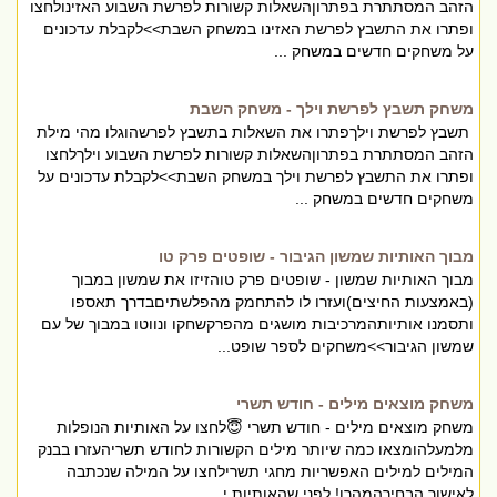
הזהב המסתתרת בפתרוןהשאלות קשורות לפרשת השבוע האזינולחצו
ופתרו את התשבץ לפרשת האזינו במשחק השבת>>לקבלת עדכונים
על משחקים חדשים במשחק ...
משחק תשבץ לפרשת וילך - משחק השבת
תשבץ לפרשת וילךפתרו את השאלות בתשבץ לפרשהוגלו מהי מילת
הזהב המסתתרת בפתרוןהשאלות קשורות לפרשת השבוע וילךלחצו
ופתרו את התשבץ לפרשת וילך במשחק השבת>>לקבלת עדכונים על
משחקים חדשים במשחק ...
מבוך האותיות שמשון הגיבור - שופטים פרק טו
מבוך האותיות שמשון - שופטים פרק טוהזיזו את שמשון במבוך
(באמצעות החיצים)ועזרו לו להתחמק מהפלשתיםבדרך תאספו
ותסמנו אותיותהמרכיבות מושגים מהפרקשחקו ונווטו במבוך של עם
שמשון הגיבור>>משחקים לספר שופט...
משחק מוצאים מילים - חודש תשרי
משחק מוצאים מילים - חודש תשרי 😇לחצו על האותיות הנופלות
מלמעלהומצאו כמה שיותר מילים הקשורות לחודש תשריהעזרו בבנק
המילים למילים האפשריות מחגי תשרילחצו על המילה שנכתבה
לאישור הבחירהמהרו! לפני שהאותיות י...