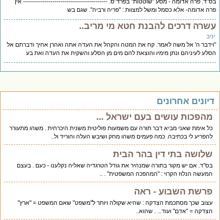
"ד. פרה אדומה - מסע "שוטטות" בפרד"ס. ------------------------------------------- אין
ה אדומה- אלא כסמל ומשל למצוות : "פריה ורביה". שגם בש
שרה דרכים להבנת חטא מי מריב..
יב
ידבר ה' אל משה לאמר. קח את המטה והקהל את העדה אתה ואהרן אחיך ודברתם אל
לע לעיניהם ונתן מימיו והוצאת להם מים מן הסלע והשקית את העדה ואת בע
יונים אחרונים
מהפכות עושים בעם ישראל ...
כל אימת שאני מביא דבר תורה עם משמעות פוליטית משנית היכרחית . משהו מתעורר
להפריע לי בכתיבה. כמה פעמים משהו מחק ושיבש העלה והוריד ול..
שלושה בתי דין בהר הבית
בס"ד. אם יש מקור בתורה שמנהיר את גודל הטרגדיה שאליה נקלענו - כעם . בעצם
המעשה הנלוז הקרוי : "המהפכה המשפטית" . ..
פרשת השבוע - ראה
עצוב שכך מסתכמת הצדקה : שהיא שקולה ויותר ל"משפט" שאם המשפט = "ארץ"
הצדקה = "אדם" ועוד... . שהוא..