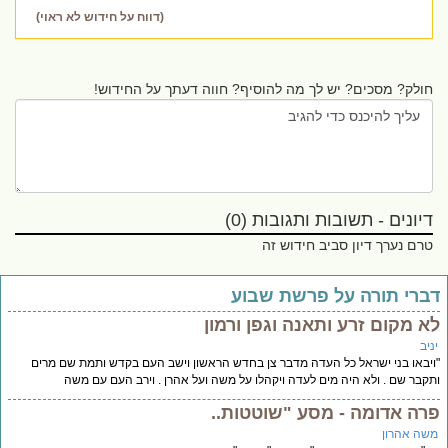
(דווח על חידוש לא ראוי)
חולק? מסכים? יש לך מה להוסיף? חווה דעתך על החידוש!
דיונים - תשובות ותגובות (0)
טרם נערך דיון סביב חידוש זה
ברי תורה על פרשת שבוע
א מקום זרע ותאנה וגפן ורמון
יב
יבאו בני ישראל כל העדה מדבר צן בחדש הראשון וישב העם בקדש ותמת שם מרים
קבר שם . ולא היה מים לעדה ויקהלו על משה ועל אהרן . וירב העם עם משה
רה אדומה - מסע "שוטטות..
שה אהרון