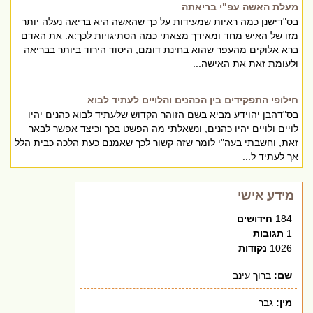
מעלת האשה עפ"י בריאתה
בס"דישנן כמה ראיות שמעידות על כך שהאשה היא בריאה נעלה יותר
מזו של האיש מחד ומאידך מצאתי כמה הסתיגויות לכך:א. את האדם
ברא אלוקים מהעפר שהוא בחינת דומם, היסוד הירוד ביותר בבריאה
ולעומת זאת את האישה...
חילופי התפקידים בין הכהנים והלויים לעתיד לבוא
בס"דהבן יהוידע מביא בשם הזוהר הקדוש שלעתיד לבוא כהנים יהיו
לויים ולויים יהיו כהנים, ונשאלתי מה הפשט בכך וכיצד אפשר לבאר
זאת, וחשבתי בעה"י לומר שזה קשור לכך שאמנם כעת הלכה כבית הלל
אך לעתיד ל...
מידע אישי
184
חידושים
1
תגובות
1026
נקודות
שם:
ברוך עינב
מין:
גבר