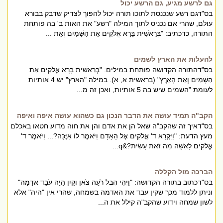
גם לרשע מגיע, גם הרשע יכול
בס"דגם רשע שנכנסת לתוכו תורה יכול להפוך לצדיק שדבק בבורא
עולם, שהרי אם נכניס לתוך המילה "רשע" את האות ב' בה פותחת
התורה, כדכתיב: "בְּרֵאשִׁית בָּרָא אֱלֹקִים אֵת הַשָּׁמַיִם וְאֵת ...
להעלות את הארץ לשמים
בס"דהתורה הקדושה פותחת במילים: "בְּרֵאשִׁית בָּרָא אֱלֹקִים אֵת
הַשָּׁמַיִם וְאֵת הָאָרֶץ" (בראשית א, א). במילה "הארץ" יש 4 אותיות
לעומת "השמים שיש בה 5 אותיות, ואכן זה מ...
הקב"ה תמיד עושה את הדבר הנכון גם כשהוא עושה איפה ואיפה
בס"דאיך זה שהקב"ה שאל הן את אדם והן את חוה מדוע חטאו באכלם
מעץ הדעת: "וַיִּקְרָא ד' אֱלֹקִים אֶל הָאָדָם וַיֹּאמֶר לוֹ אַיֶּכָּה?... וַיֹּאמֶר ד'
אֱלֹקִים לָאִשָּׁה מַה זֹּאת עָשִׂית?&q...
הברכה מול הקללה
בס"דכתוב בתורה הקדושה: "וַיְהִי הֶבֶל רֹעֵה צֹאן וְקַיִן הָיָה עֹבֵד אֲדָמָה"
וניתן ללמוד מכך שקין עבד את האדמה בשמחה, שהרי אין "היה" אלא
לשון שמחה וידוע שהקב"ה קילל את ה...