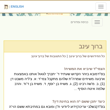
|
ENGLISH
Toggle
navigation
כניסה ומדורים
Toggle
navigation
ברוך עינב
|
כל החידושים של ברוך עינב
כל התגובות של ברוך עינב
הצמי"ד שיביא את המשיח!
בס"דמובא בזהר הקדוש שעתיד ד' יתברך לגאול אותנו באמצעות
ארבעה משיחים שמרה"ת שלהם מתקבל צמי'ד: א. צ'ליה משבט דן
{1}, ב. מ'שה רבינו {2}, ג. משיח בן י'וסף, ד. משיח בן ד'וד. והרב
שלמה איטח הוסיף ...
כיצד יתכן ששם י'ה הוא בחינת דין?
בס"ד(בשלבי עריכה)ידוע ליודעי ח"ן ומובא גם במתיבתא ששם הוי'ה