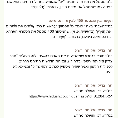
ב"ה מסמל את מידת הרחמים ו"יה" שמופיע בתחילת התיבה הוא שם
בפני עצמו שמסמל את מידת הדין, שנאמר: "יַסֹּר יִסְּרַנ...
הקשר בין המספר 400 לבין צד הטומאה
בס"דחשבתי בעה"י לומר על הפסוק: "בְּרֵאשִׁית בָּרָא אֱלֹהִים אֵת הַשָּׁמַיִם
וְאֵת הָאָרֶץ" (בראשית א, א), שהמספר 400 מסמל את הסטרא האחרא
וכח הטומאה בעולם, כדכתיב: "עֵשָׂו... ה...
תהי צדיק ואל תהי רשע
בס"דמובא בגמרא שמשביעים את האדם בהגעתו לזה העולם: "תהי
צדיק ואל תהי רשע" (נידה ל:), ובאחת הדרשות התיחס הרה"צ
לכפילות הלשון ואמר שהיה מספיק לכתוב "תהי צדיק" וממילא לא
יהיה...
תהי צדיק ואל תהי רשע
בס"דעודכן והועלה מחדש
לכאן:https://www.hidush.co.il/hidush.asp?id=91284
תהי צדיק ואל תהי רשע
בס"דעודכן והועלה מחדש