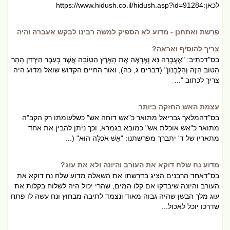
לכאן:https://www.hidush.co.il/hidush.asp?id=91284
פרשת ואתחנן - מדוע לא הספיק למשה רבינו לבקש אעברה והיה
צריך להוסיף ואראה?
בס"דכתיב: "אֶעְבְּרָה נָּא וְאֶרְאֶה אֶת הָאָרֶץ הַטּוֹבָה אֲשֶׁר בְּעֵבֶר הַיַּרְדֵּן הָהָר
הַטּוֹב הַזֶּה וְהַלְּבָנוֹן" (דברים ג, כה), ואור החיים הקדוש שואל מדוע היה
צריך לכתוב "...
עצמת האש החזקה ביותר
בס"דהמלאך גבריאל מתואר כ"אש דוחה אש" כשלעומתו רק הקב"ה
מתואר כ"אש אוכלת אש" כמובא בגמרא, וכך ניתן להבין את אחד
מתאריו של ד' יתברך מפרשתנו: "אֵשׁ אֹכְלָה הוּא" (...
מדוע נח שלח דוקא את העורב והיונה ולא את עוג?
בס"דאחד הרבנים הציג בדרשתו את השאלה מדוע שלח נח דוקא את
העורב והיונה שיבדקו אם קלו המים, שהרי יכול היה לשלוח בקלות את
עוג מלך הבשן שהיה גבוה מאוד ונצמד לתיבה מבחוץ ונח עשה לו פתח
שדרכו יוכל לאכול...