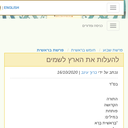
|
ENGLISH
Toggle
navigation
כניסה ומדורים
Toggle
navigation
פרשת שבוע
חומש בראשית
פרשת בראשית
להעלות את הארץ לשמים
נכתב על ידי
ברוך עינב
| 16/10/2020
בס"ד
התורה
הקדושה
פותחת
במילים:
"בְּרֵאשִׁית בָּרָא