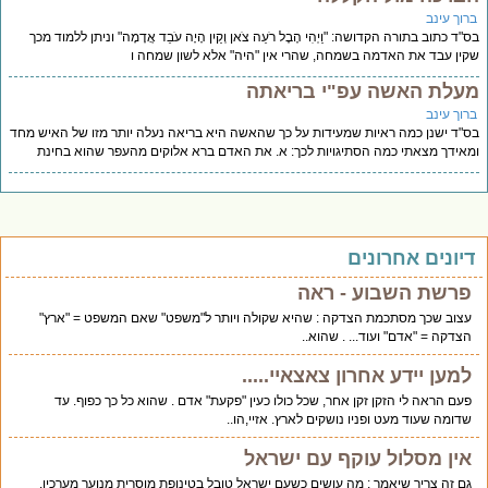
רוך עינב
"ד כתוב בתורה הקדושה: "וַיְהִי הֶבֶל רֹעֵה צֹאן וְקַיִן הָיָה עֹבֵד אֲדָמָה" וניתן ללמוד מכך
ין עבד את האדמה בשמחה, שהרי אין "היה" אלא לשון שמחה ו
עלת האשה עפ"י בריאתה
רוך עינב
"ד ישנן כמה ראיות שמעידות על כך שהאשה היא בריאה נעלה יותר מזו של האיש מחד
אידך מצאתי כמה הסתיגויות לכך: א. את האדם ברא אלוקים מהעפר שהוא בחינת
יונים אחרונים
פרשת השבוע - ראה
עצוב שכך מסתכמת הצדקה : שהיא שקולה ויותר ל"משפט" שאם המשפט = "ארץ"
הצדקה = "אדם" ועוד... . שהוא..
למען יידע אחרון צאצאיי.....
פעם הראה לי הזקן זקן אחר, שכל כולו כעין "פקעת" אדם . שהוא כל כך כפוף. עד
שדומה שעוד מעט ופניו נושקים לארץ. אזיי,הו..
אין מסלול עוקף עם ישראל
גם זה צריך שיאמר : מה עושים כשעם ישראל טובל בטינופת מוסרית מנוער מערכיו.