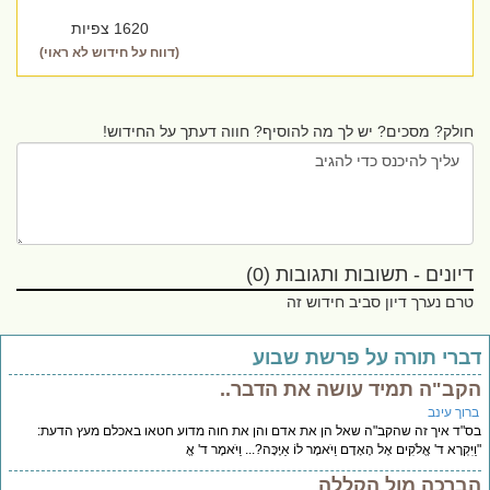
1620 צפיות
(דווח על חידוש לא ראוי)
חולק? מסכים? יש לך מה להוסיף? חווה דעתך על החידוש!
דיונים - תשובות ותגובות (0)
טרם נערך דיון סביב חידוש זה
ברי תורה על פרשת שבוע
קב"ה תמיד עושה את הדבר..
רוך עינב
"ד איך זה שהקב"ה שאל הן את אדם והן את חוה מדוע חטאו באכלם מעץ הדעת:
יִּקְרָא ד' אֱלֹקִים אֶל הָאָדָם וַיֹּאמֶר לוֹ אַיֶּכָּה?... וַיֹּאמֶר ד' אֱ
ברכה מול הקללה