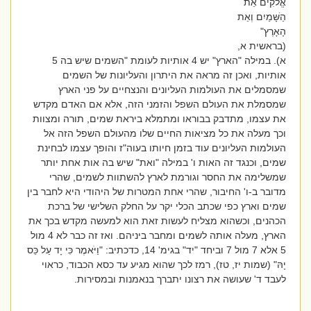
אֱלֹקִים אֵת
הַשָּׁמַיִם וְאֵת
הָאָרֶץ"
(בראשית א,
א). במילה "הארץ" יש 4 אותיות לעומת "השמים שיש בה 5
אותיות, ואכן זה מראה את היתרון והעליונות של השמים
שמסמלים את העולמות העליונים והנצחיים על פני הארץ
שמסמלת את העולם השפל והזמני הזה, אלא אם האדם מקדש
את עצמו, מתדבק בבוראו ומתמלא ביראת שמים, תורה ומצוות
וכך מעלה את כל מציאות החיים שלו מהעולם השפל הזה אל
העולמות העליונים עוד בזמן חיותו בעוה"ז והופך עצמו לבחינת
שמים, וכנגד זה האות ו' במילה "ואת" שיש בה אות אחת יותר
שמשלימה את החסר וגורמת לארץ להשתוות לשמים, שהרי
מדובר ב-ו' החיבור, שהרי אחת המטרות של היהודי היא לחבר בין
שמים וארץ כפי שכתב הכלי יקר על החלק השלישי של ברכת
הכהנים, וכשהוא מצליח לעשות זאת הוא למעשה מקדש בכך את
הארץ, מעלה אותה לשמים ומחבר ביניהם. ואז זה כבר לא 4 מול
5 אלא 7 מול 7 וביחד "יד" בגימ' 14, כדכתיב: "וַיֹּאמֶר כִּי יָד עַל כֵּס
יָהּ" (שמות יז, טז), רמז לכך שהוא מגיע עד כסא הכבוד, כראוי
לעבד ד' שעושה את רצונו יתברך בנאמנות ובמסירות.