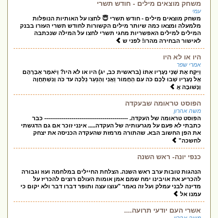
משחק מוצאים מילים - חודש תשרי
עמי
משחק מוצאים מילים - חודש תשרי 😇 לחצו על האותיות הנופלות
מלמעלה ומצאו כמה שיותר מילים הקשורות לחודש תשרי העזרו בבנק
המילים למילים האפשריות מחגי תשרי לחצו על המילה שנכתבה
לאישור הבחירה מהרו! לפני ש
היו או לא היו
אמרי שפר
וַיִּקַּח אֶת שְׁנֵי נְעָרָיו אִתּוֹ (בראשית כב, יג) היו או לא היו? וַיֹּאמֶר אַבְרָהָם
אֶל נְעָרָיו שְׁבוּ לָכֶם כֹּה עִם הַחֲמוֹר וַאֲנִי וְהַנַּעַר נֵלְכָה עד כֹּה וְנִשְׁתַּחֲוֶה
וְנָשׁוּבָה אֲ
הפוסט טראומה שבעקדה
משה אהרון
הפוסט טראומה של העקדה. ------------------------------------------- כבר
כתבתי לא פעם על מגרעותיה של העקדה..... אינני זוכר אם גם הדגשתי
את הפן החשוב הבא. שהתורה מרמזת שהעקדה הכניסה את יצחק
לחשכה"
כנפי יונה- ראש השנה
הנהגות טובות ערב ראש השנה. הצלחת החיילים במלחמה ועוז וגבורה
להכריע את אויבינו ימח שמם אמן אומות העולם רוצים להכריז על
מדינה לבני עמלק ועל זה נאמר "עוצו עצה ותופר דברו דבר ולא יקום כי
עמנו אל
אשרי העם יודעי תרועה....