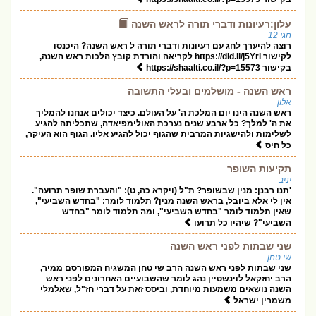
עלון:רעיונות ודברי תורה לראש השנה
חגי 12
רוצה להיערך לחג עם רעיונות ודברי תורה ל ראש השנה? היכנסו
לקישור https://did.li/j5Yrl לקריאה והורדת קובץ הלכות ראש השנה,
בקישור https://shaalti.co.il/?p=15573
ראש השנה - מושלמים ובעלי התשובה
אלון
ראש השנה הינו יום המלכת ה' על העולם. כיצד יכולים אנחנו להמליך
את ה' למלך? כל ארבע שנים נערכת האולימפיאדה, שתכליתה להגיע
לשלימות ולהישגיות המרבית שהגוף יכול להגיע אליו. הגוף הוא העיקר,
כל חיס
תקיעות השופר
יניב
'תנו רבנן: מנין שבשופר? ת"ל (ויקרא כה, ט): "והעברת שופר תרועה".
אין לי אלא ביובל, בראש השנה מנין? תלמוד לומר: "בחדש השביעי",
שאין תלמוד לומר "בחדש השביעי", ומה תלמוד לומר "בחדש
השביעי"? שיהיו כל תרועו
שני שבתות לפני ראש השנה
שי טחן
שני שבתות לפני ראש השנה הרב שי טחן המשגיח המפורסם ממיר,
הרב יחזקאל לוינשטיין נהג לומר שהשבועיים האחרונים לפני ראש
השנה נושאים משמעות מיוחדת, וביסס זאת על דברי חז"ל, שאלמלי
משמרין ישראל