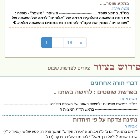
בתקע שופר.....
משה אהרון
בס"ד. בתקע שופר ..... -------------------------- השופר :"משפר" - מעלה :
את רמת ההשגחה האלוקית מרמה של "אלוהים" לרמה של השגחה של
"שם הוויה". מזמין את הקב"ה להיותו נוכח בתוכינו בהשגחה מלאה.
(current)
1
...
18
«
דברי תורה אחרונים
בפרשת שופטים : לחישה באוזנו ..
משה אהרון
בס"ד. בפרשת שופטים : לחישה באוזנו של השופט סולברג. ------------------------------------
---------------------------------- בראש תרי"ג המצוות ה
נתינת צדקה על פי היהדות
אביהו ח
*"היום בתניא"* יום ב', כ"ז אב תניא "אגרת הקדש" המשך פרק ח', קטע שלישי (עמוד קי"ג)
שנה פשוטה ? *"על דרך משל":* להבנת פעולת הצדקה (בכל