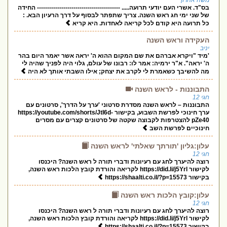
משה אהרון
בס"ד. אשרי העם יודעי תרועה..... ----------------------------------------- החידה
של שני ימי חג ראש השנה. צריך שתפתר לבסוף על דרך הרעיון הבא. :
כל תרועה היא קודם לכל קריאה לאחדות. היא קריא
העקידה וראש השנה
יניב
'מיד "ויקרא אברהם את שם המקום ההוא ה' יראה אשר יאמר היום בהר
ה' יראה". א"ר ירמיה: אמר לו: רבונו של עולם, גלוי היה לפניך שהיה לי
מה להשיבך כשאמרת לי לקרב את יצחק; אילו השבתי אותך לא היה
התבוננות - לראש השנה
חגי 12
התבוננות – לראש השנה מסדרת סרטוני 'ערך על הדרך', סרטונים עם
ערך חינוכי לפרשת השבוע, בקישור https://youtube.com/shorts/JtI6d-
pZe40 להצטרפות לקבוצה שקטה של סרטונים קצרים עם מסרים
חינוכיים לפרשת השב
עלון:גליון 'תורתך שאלתי' לראש השנה
חגי 12
רוצה להיערך לחג עם רעיונות ודברי תורה ל ראש השנה? היכנסו
לקישור https://did.li/j5Yrl לקריאה והורדת קובץ הלכות ראש השנה,
בקישור https://shaalti.co.il/?p=15573
עלון:קובץ הלכות ראש השנה
חגי 12
רוצה להיערך לחג עם רעיונות ודברי תורה ל ראש השנה? היכנסו
לקישור https://did.li/j5Yrl לקריאה והורדת קובץ הלכות ראש השנה,
בקישור https://shaalti.co.il/?p=15573