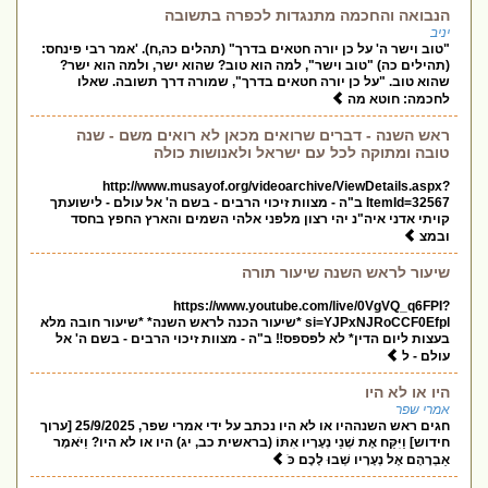
הנבואה והחכמה מתנגדות לכפרה בתשובה
יניב
"טוב וישר ה' על כן יורה חטאים בדרך" (תהלים כה,ח). 'אמר רבי פינחס:
(תהילים כה) "טוב וישר", למה הוא טוב? שהוא ישר, ולמה הוא ישר?
שהוא טוב. "על כן יורה חטאים בדרך", שמורה דרך תשובה. שאלו
לחכמה: חוטא מה
ראש השנה - דברים שרואים מכאן לא רואים משם - שנה
טובה ומתוקה לכל עם ישראל ולאנושות כולה
http://www.musayof.org/videoarchive/ViewDetails.aspx?
ItemId=32567 ב"ה - מצוות זיכוי הרבים - בשם ה' אל עולם - לישועתך
קויתי אדני איה"נ יהי רצון מלפני אלהי השמים והארץ החפץ בחסד
ובמצ
שיעור לראש השנה שיעור תורה
https://www.youtube.com/live/0VgVQ_q6FPI?
si=YJPxNJRoCCF0Efpl *שיעור הכנה לראש השנה* *שיעור חובה מלא
בעצות ליום הדין* לא לפספס‼️ ב"ה - מצוות זיכוי הרבים - בשם ה' אל
עולם - ל
היו או לא היו
אמרי שפר
חגים ראש השנההיו או לא היו נכתב על ידי אמרי שפר, 25/9/2025 [ערוך
חידוש] וַיִּקַּח אֶת שְׁנֵי נְעָרָיו אִתּוֹ (בראשית כב, יג) היו או לא היו? וַיֹּאמֶר
אַבְרָהָם אֶל נְעָרָיו שְׁבוּ לָכֶם כֹּ