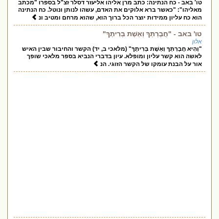
טו' באב - כח הנתינה: כתב מרן אליהו אליעזר דסלר זצ"ל בספרו "מכתב
מאליהו": "כאשר ברא אלוקים את האדם, עשהו לנותן ונוטל. כח הנתינה
הוא כח עליון ממידות יוצר הכל ברוך הוא, שהוא מרחם ומטיב ונ
טו' באב - "חֲבֶרְתְּךָ וְאֵשֶׁת בְּרִיתֶךָ"
אלון
"וְהִיא חֲבֶרְתְּךָ וְאֵשֶׁת בְּרִיתֶךָ" (מלאכי ב, יד) הקשר והחיבור שבין האיש
לאשה הוא קשר עליון ומופלא. עיון בדברי הנביא בספר מלאכי שופך
אור על הבנת עומקו של הקשר הזוגי. הנ