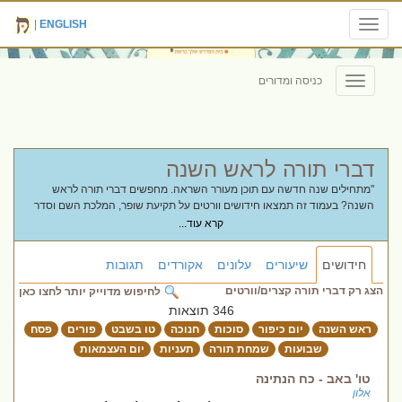
|
ENGLISH
Toggle
navigation
כניסה ומדורים
Toggle
navigation
דברי תורה לראש השנה
"מתחילים שנה חדשה עם תוכן מעורר השראה. מחפשים דברי תורה לראש
השנה? בעמוד זה תמצאו חידושים וורטים על תקיעת שופר, המלכת השם וסדר
הסימנים. ריכזנו עבורכם מאמרים שיעזרו לכם להגיע ליום הדין עם תובנות
קרא עוד...
עמוקות ורעיונות מרתקים לשולחן החג."
חידושים
שיעורים
עלונים
אקורדים
תגובות
הצג רק דברי תורה קצרים/וורטים
לחיפוש מדוייק יותר לחצו כאן
346 תוצאות
ראש השנה
יום כיפור
סוכות
חנוכה
טו בשבט
פורים
פסח
שבועות
שמחת תורה
תעניות
יום העצמאות
טו' באב - כח הנתינה
אלון