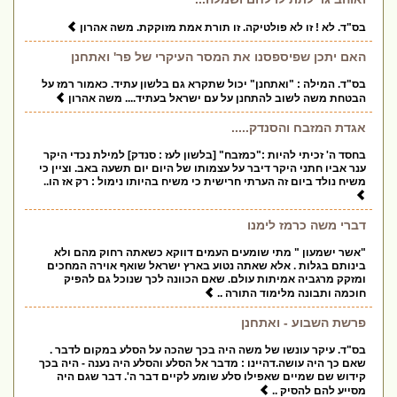
בס"ד. לא ! זו לא פולטיקה. זו תורת אמת מזוקקת. משה אהרון
האם יתכן שפיספסנו את המסר העיקרי של פר' ואתחנן
בס"ד. המילה : "ואתחנן" יכול שתקרא גם בלשון עתיד. כאמור רמז על
הבטחת משה לשוב להתחנן על עם ישראל בעתיד.... משה אהרון
אגדת המזבח והסנדק.....
בחסד ה' זכיתי להיות :"כמזבח" [בלשון לעז : סנדק] למילת נכדי היקר
ענר אביו חתני היקר דיבר על עצמותו של היום יום תשעה באב. וציין כי
משיח נולד ביום זה הערתי חרישית כי משיח בהיותו נימול : רק אז הו..
דברי משה כרמז לימנו
"אשר ישמעון " מתי שומעים העמים דווקא כשאתה רחוק מהם ולא
בינותם בגלות . אלא שאתה נטוע בארץ ישראל שואף אוירה המחכים
ומזקק מרגביה אמיתות עולם. שאם הכוונה לכך שנוכל גם להפיק
חוכמה ותבונה מלימוד התורה ..
פרשת השבוע - ואתחנן
בס"ד. עיקר עונשו של משה היה בכך שהכה על הסלע במקום לדבר .
שאם כך היה עושה.דהיינו : מדבר אל הסלע והסלע היה נענה - היה בכך
קידוש שם שמיים שאפילו סלע שומע לקיים דבר ה'. דבר שגם היה
מסייע להם להסיק ..