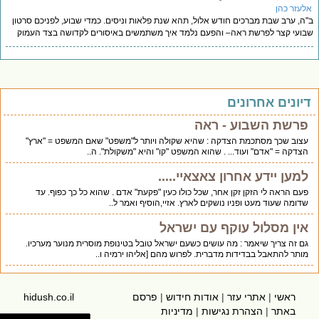
אלעזר כהן
ב"ה, ערב שבת מברכים חודש אלול, תהא שנת פלאות וניסים. כמדי שבוע, לפניכם סרטון
שבועי קצר לפרשת ראה– והפעם נלמד איך משתמשים באיסורים לקדושה בצד העמוק
דיונים אחרונים
פרשת השבוע - ראה
עצוב שכך מסתכמת הצדקה : שהיא שקולה ויותר ל"משפט" שאם המשפט = "ארץ"
הצדקה = "אדם" ועוד... . שהוא המשפט "קו" והיא "משקולת". ה..
למען יידע אחרון צאצאיי.....
פעם הראה לי הזקן זקן אחר, שכל כולו כעין "פקעת" אדם . שהוא כל כך כפוף. עד
שדומה שעוד מעט ופניו נושקים לארץ. אזיי,הוסיף ואמר ל..
אין מסלול עוקף עם ישראל
גם זה צריך שיאמר : מה עושים כשעם ישראל טובל בטינופת מוסרית מנוער מערכיו.
מותר להתאבל בבדידות מדברית. לפרוש מהם [אליהו ירמיה ו..
ראשי
|
אתרי עזר
|
אודות חידוש
|
פרסם
hidush.co.il
באתר
|
הצהרת נגישות
|
מדיניות