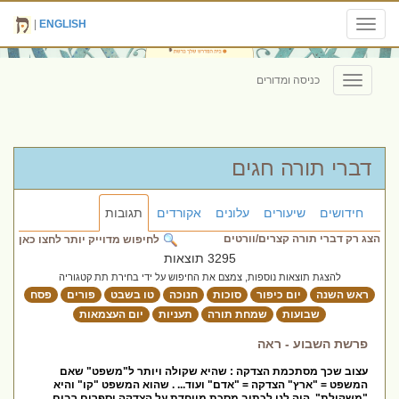
|
ENGLISH
Toggle
navigation
כניסה ומדורים
Toggle
navigation
דברי תורה חגים
חידושים
שיעורים
עלונים
אקורדים
תגובות
הצג רק דברי תורה קצרים/וורטים
לחיפוש מדוייק יותר לחצו כאן
3295 תוצאות
להצגת תוצאות נוספות, צמצם את החיפוש על ידי בחירת תת קטגוריה
ראש השנה
יום כיפור
סוכות
חנוכה
טו בשבט
פורים
פסח
שבועות
שמחת תורה
תעניות
יום העצמאות
פרשת השבוע - ראה
עצוב שכך מסתכמת הצדקה : שהיא שקולה ויותר ל"משפט" שאם
המשפט = "ארץ" הצדקה = "אדם" ועוד... . שהוא המשפט "קו" והיא
"משקולת". היה לנו לכתוב מסכת מיוחדת על הצדקה וספרים רבים