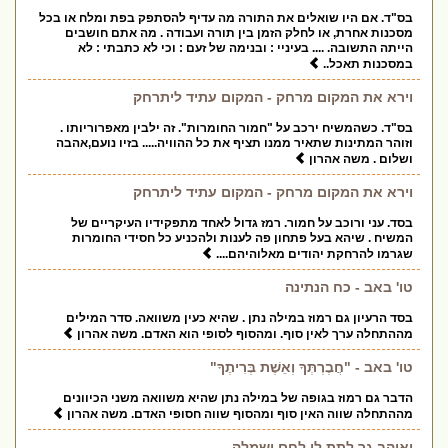
בס"ד. אם היו שואלים את התורה מה עדיף להסתפק בפת ומלח או בכל
מסכנות אחרת, או לחלק הזמן בין תורה ועבודה . מה אתם חושבים
הייתה התשובה. .... בעיניי : ובנימה של זעם : וכי לא כתבתי : לא
במסכנות תאכל..
וירא את המקום מרחק - המקום עתיד ליתרחק
בס"ד. כשהמשיח ירכב על "חמור החומרות". זה ילבין מאפרוריותו .
וזוהר המתינות שתאיר ממנו תציף את כל ההוויה..... בזיו נועם,אהבה
ושלום . משה אהרון
וירא את המקום מרחק - המקום עתיד ליתרחק
בסד. עני ורוכב על חמור. רמז גדול לאחד מתפקידיו העיקריים של
המשיח . שיהא בעל פתחון פה לענות ולהכניע כל חסידי החומרות
שגרמו להרחקת יהודים מאלוהיהם....
טו' באב - כח הנתינה
בסד הרעיון גם רמוז במילה נתן . שהיא כעין משוואה. סדר המילים
מההתחלה ערך לאין סוף. ומהסוף לסופי הוא האדם. משה אהרון
טו' באב - "חֲבֶרְתְּךָ וְאֵשֶׁת בְּרִיתֶךָ"
הדבר גם רמוז בגופה של במילה נתן שהיא משוואה משני הכיוונים
מההתחלה שווה האין סוף ומהסוף שווה חסופי האדם. משה אהרון
ואוהב גר לתת לו לחם ושמלה...