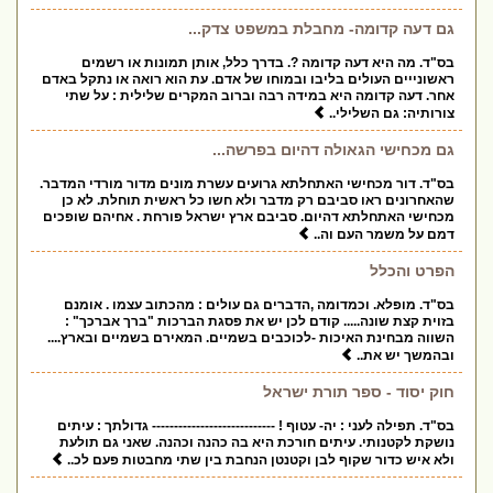
גם דעה קדומה- מחבלת במשפט צדק...
בס"ד. מה היא דעה קדומה ?. בדרך כלל, אותן תמונות או רשמים
ראשונייים העולים בליבו ובמוחו של אדם. עת הוא רואה או נתקל באדם
אחר. דעה קדומה היא במידה רבה וברוב המקרים שלילית : על שתי
צורותיה: גם השלילי..
גם מכחישי הגאולה דהיום בפרשה...
בס"ד. דור מכחישי האתחלתא גרועים עשרת מונים מדור מורדי המדבר.
שהאחרונים ראו סביבם רק מדבר ולא חשו כל ראשית תוחלת. לא כן
מכחישי האתחלתא דהיום. סביבם ארץ ישראל פורחת . אחיהם שופכים
דמם על משמר העם וה..
הפרט והכלל
בס"ד. מופלא. וכמדומה ,הדברים גם עולים : מהכתוב עצמו . אומנם
בזוית קצת שונה..... קודם לכן יש את פסגת הברכות "ברך אברכך" :
השווה מבחינת האיכות -לכוכבים בשמיים. המאירם בשמיים ובארץ....
ובהמשך יש את..
חוק יסוד - ספר תורת ישראל
בס"ד. תפילה לעני : יה- עטוף ! ---------------------------- גדולתך : עיתים
נושקת לקטנותי. עיתים חורכת היא בה כהנה וכהנה. שאני גם תולעת
ולא איש כדור שקוף לבן וקטנטן הנחבת בין שתי מחבטות פעם לכ..