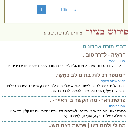
(current)
1
...
165
«
דברי תורה אחרונים
הָרְאִיָּה - לְדֶרֶךְ טוֹבָ..
אהובה קליין
הָרְאִיָּה - לְדֶרֶךְ טוֹבָה. מֵאֵת: אֲהוּבָה קְלַייְן © יְהוּדִי הַמְּחֻבָּר לְסֵפֶר הַסְּפָרִים יוֹדֵעַ וּמֵבִין רְצוֹ
המספר רכילות בתום לב כמֵשִׂי..
מאיר שלום שנקר
בס"ד שלום וברכה לכולם! לימוד: 203 # *הלכות רכילות:* *פרק שישי* ו. המספר רכילות
בתום לב כמֵשִׂיחַ לפי תומו. אסור להאמין לדברי רכילות
פרשת ראה- מה הקשר בן ראייה- ..
אהובה קליין
פרשת ראה - מה הקשר בין ראייה - לשליחותו של אדם? מאת: אהובה קליין. פרשה זו
מתחילה במילים: "רְאֵה, אָנֹכִי נֹתֵן לִפְנֵיכֶם--הַיּוֹ
מה לי ולחמור?! | פרשת ראה תש..