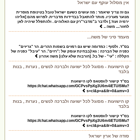
אין מסלול עוקף עם ישראל
גם זה צריך שיאמר : מה עושים כשעם ישראל טובל בטינופת מוסרית
מנוער מערכיו. מותר להתאבל בבדידות מדברית. לפרוש מהם [אליהו
ירמיה ועוד.] ולדבר ב"מדבר"רק עם האלוהים . ולהתפלל שיהיה לאן
לחזור.... משה ..
מעמד סיני של משה...
בס"ד. ולסוף : כמדומה שיש גם רמזים בשמות ההרים. הר "גריזים"
כפניה של הברכה : גאי[בבחינת עומק של :"רזים". הר "עיבל" כפניה של
הקללה : "עי" - של בל. [חורבות שלא עלנו] משה אהרון
קו הישועות - מסוגל לכל ישועה ולברכה לנשים , נערות , בנות
בלבד
בס"ד קישור לווסטאפ לקו הישועות
https://chat.whatsapp.com/GCPvsPpXg3U6m4iETUi5Mu?
s=cl&p=a&ilr=0&amv=3
קו הישועות - מסוגל לכל ישועה ולברכה לנשים , נערות , בנות
בלבד
בס"ד קישור לווסטאפ לקו הישועות
https://chat.whatsapp.com/GCPvsPpXg3U6m4iETUi5Mu?
s=cl&p=a&ilr=0&amv=3
סודה של ארץ ישראל