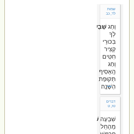
שמות
לד, כב
וְחַג
שָׁבֻעֹת?
תַּעֲשֶׂה
לְךָ
בִּכּוּרֵי
קְצִיר
חִטִּים
וְחַג
הָֽאָסִיף
תְּקוּפַת
הַשָּׁנָֽה׃
דברים
טז, ט
שִׁבְעָה
שָׁבֻעֹת
תִּסְפּר־לָךְ
מֵהָחֵל