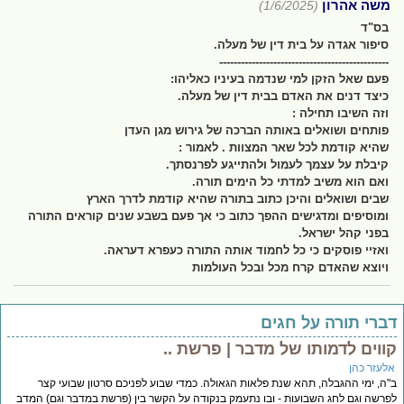
משה אהרון
(1/6/2025)
בס"ד
סיפור אגדה על בית דין של מעלה.
-----------------------------------------------
פעם שאל הזקן למי שנדמה בעיניו כאליהו:
כיצד דנים את האדם בבית דין של מעלה.
וזה השיבו תחילה :
פותחים ושואלים באותה הברכה של גירוש מגן העדן
שהיא קודמת לכל שאר המצוות . לאמור :
קיבלת על עצמך לעמול ולהתייגע לפרנסתך.
ואם הוא משיב למדתי כל הימים תורה.
שבים ושואלים והיכן כתוב בתורה שהיא קודמת לדרך הארץ
ומוסיפים ומדגישים ההפך כתוב כי אך פעם בשבע שנים קוראים התורה
בפני קהל ישראל.
ואזיי פוסקים כי כל לחמוד אותה התורה כעפרא דעראה.
ויוצא שהאדם קרח מכל ובכל העולמות
ברי תורה על חגים
ווים לדמותו של מדבר | פרשת ..
לעזר כהן
ה, ימי ההגבלה, תהא שנת פלאות הגאולה. כמדי שבוע לפניכם סרטון שבועי קצר
רשה וגם לחג השבועות - ובו נתעמק בנקודה על הקשר בין (פרשת במדבר וגם) המדב