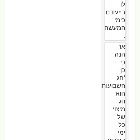
לו
בייעודם
כימי
המעשה
.
אז
הנה
כי
כן :
"חג
השבועות"
הוא
חג
מיצוי
של
כל
ימי