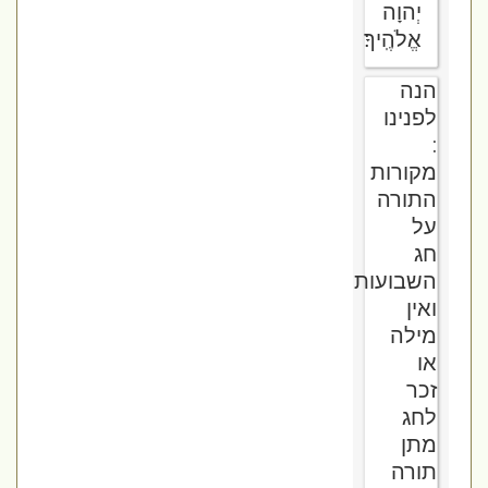
יְהוָה
אֱלֹהֶֽיךָ׃
הנה
לפנינו
:
מקורות
התורה
על
חג
השבועות
ואין
מילה
או
זכר
לחג
מתן
תורה