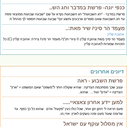
נפי יונה- פרשת במדבר וחג הש..
שת במדבר - *חג השבועות* חג השבועות נקרא על שם *שבעה שבועות ממוצאי פסח
 חג השבועות שאנו סופרים ארבעים ותשע יום* שבעה שבועות תספור לך מהחל ח
עֲמַד הַר סִינַי/ שיר מאת:..
הובה קליין
מַעֲמַד הַר סִינַי מֵאֵת אֲהוּבָה קְליַיְן © ציורי תנ"ך/ מעמד הר סיני/ ציירה: אהובה קליין (Cׁׂ) כל
כויות שמורות לאהובה קליין
יונים אחרונים
פרשת השבוע - ראה
עצוב שכך מסתכמת הצדקה : שהיא שקולה ויותר ל"משפט" שאם המשפט = "ארץ"
הצדקה = "אדם" ועוד... . שהוא..
למען יידע אחרון צאצאיי.....
פעם הראה לי הזקן זקן אחר, שכל כולו כעין "פקעת" אדם . שהוא כל כך כפוף. עד
שדומה שעוד מעט ופניו נושקים לארץ. אזיי,הו..
אין מסלול עוקף עם ישראל