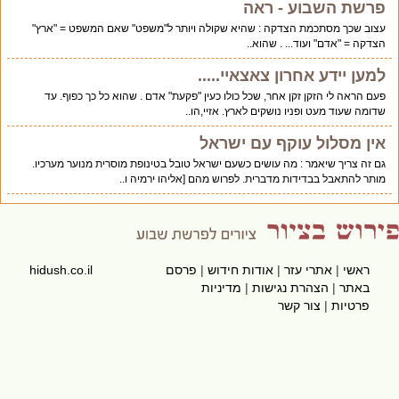
פרשת השבוע - ראה
עצוב שכך מסתכמת הצדקה : שהיא שקולה ויותר ל"משפט" שאם המשפט = "ארץ"
הצדקה = "אדם" ועוד... . שהוא..
למען יידע אחרון צאצאיי.....
פעם הראה לי הזקן זקן אחר, שכל כולו כעין "פקעת" אדם . שהוא כל כך כפוף. עד
שדומה שעוד מעט ופניו נושקים לארץ. אזיי,הו..
אין מסלול עוקף עם ישראל
גם זה צריך שיאמר : מה עושים כשעם ישראל טובל בטינופת מוסרית מנוער מערכיו.
מותר להתאבל בבדידות מדברית. לפרוש מהם [אליהו ירמיה ו..
ראשי
|
אתרי עזר
|
אודות חידוש
|
פרסם
hidush.co.il
באתר
|
הצהרת נגישות
|
מדיניות
פרטיות
|
צור קשר