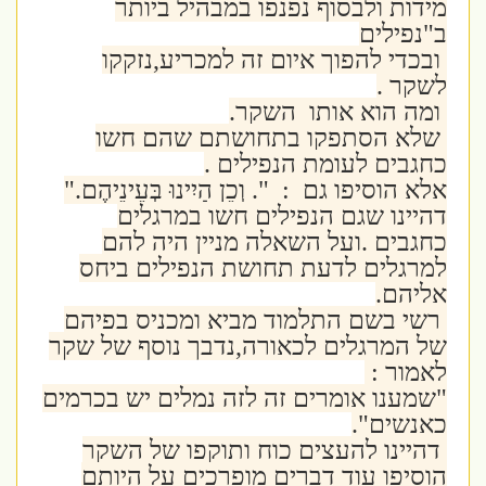
מידות ולבסוף נפנפו במבהיל ביותר
ב"נפילים
ובכדי להפוך איום זה למכריע,נזקקו
לשקר .
ומה הוא אותו השקר.
שלא הסתפקו בתחושתם שהם חשו
כחגבים לעומת הנפילים .
אלא הוסיפו גם : ".
וְכֵן הָיִינוּ בְּעֵינֵיהֶם."
דהיינו שגם הנפילים חשו במרגלים
כחגבים .ועל השאלה מניין היה להם
למרגלים לדעת תחושת הנפילים ביחס
אליהם.
רשי בשם התלמוד מביא ומכניס בפיהם
של המרגלים לכאורה,נדבך נוסף של שקר
לאמור :
"שמענו אומרים זה לזה נמלים יש בכרמים
כאנשים".
דהיינו להעצים כוח ותוקפו של השקר
הוסיפו עוד דברים מופרכים על היותם