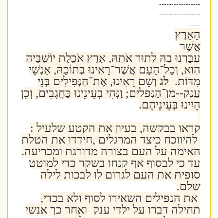
-----------------
-----------------
-----
הָאָרֶץ
אֲשֶׁר
עָבַרְנוּ בָהּ לָתוּר אֹתָהּ, אֶרֶץ אֹכֶלֶת יוֹשְׁבֶיהָ
הִוא, וְכָל־הָעָם אֲשֶׁר־רָאִינוּ בְתוֹכָהּ, אַנְשֵׁי
מִדּוֹת.
לג
וְשָׁם רָאִינוּ, אֶת־הַנְּפִילִים בְּנֵי
עֲנָק--מִן־הַנְּפִלִים; וַנְּהִי בְעֵינֵינוּ כַּחֲגָבִים, וְכֵן
הָיִינוּ בְּעֵינֵיהֶם.
קראו בבקשה, בעיון את הקטע שלעיל :
להיווכח כיצד המרגלים ,חידדו את הטלת
האימה על העם בצורה מדורגת ומכריעה.
עד כי לבסוף אף קנחו בשקר כדי למוטט
סופית את העם לגרום לו לבכות לילה
שלם.
את הנפילים השאירו לסוף ולא בכדי,
תחילה דברו על ילדי ענק ואחר כך אנשי