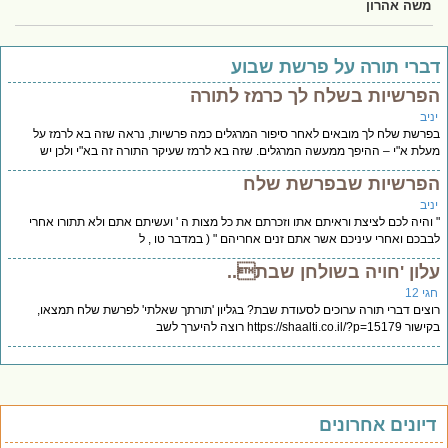
משה אהרון
ברי תורה על פרשת שבוע
פרשיות בשלח לך כרמז לתורה
יב
רשת שלח לך מובאים לאחר סיפור המרגלים כמה פרשיות, נראה שזה בא לרמז על
לת א"י – ההיפך ממעשה המרגלים. שזה בא לרמז שעיקר התורה זה בא"י ולכן יש
פרשיות שבפרשת שלח
יב
והיה לכם לציצת וראיתם אתו וזכרתם את כל מצות ה ' ועשיתם אתם ולא תתורו אחרי
בכם ואחרי עיניכם אשר אתם זנים אחריהם " ( במדבר טו , ל
לון 'חויה בשולחן שבת..
י 12
צים דברי תורה ערוכים לסעודת שבת? בגליון 'תורתך שאלתי' לפרשת שלח תמצאו,
https://shaalti.co.il/?p=15 רוצה להיערך לשב
יונים אחרונים