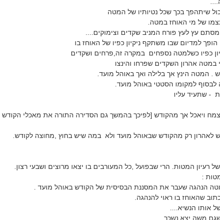
...
כול שיתהפך בכך שכל נטיותיו של המטה
צמו של מי האוחז במטה.
סתם עץ לעץ פורח המניב שקדים וצימוקים....
פך למדיום שבו משתקף ניקיון כפיו של האוחז בו
יון כפיו כשלמטה נספחים במקרה זה,פרחים ושקדים
 במטה אהרון השקדים שפרחו והינצו
 . המטה הינץ אך בלילה ואך באוהל מועד.
 לבסוף למקומו הסטטי באוהל מועד.
 - שתעיד עליו
צמח ויאכל אך מהקודש [לפיכך בהמשך גם הסדירה התורה את מאכלי הקודש
ש לאהרון רק מהקודש שבאוהל מועד ולא במה שיש בחוץ ,מחוצה לקודש.
 רעיון המטות. הרי שבפועל ,כל המעורבים בו יצאו מרוצים ושבעי רצון.
טות :
טה הנהגה שעבר את המסננת הבסיסית של הקודש באוהל מועד .
כתוב שהאוחז בו ראוי להנהגה.
 אותו הנשיא....
שגם משה יצא נשכר .