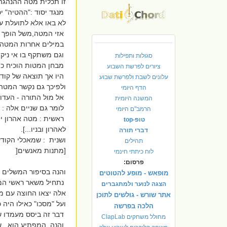
זו תכלית מטה ההנהגה.
מנגד יסוד :"ההטיה" י
לא באו אלא לתועלת ע
אזי המטה,משל הופך מ
במילים אחרות המטה הו
וגם משתקף בו אי ניק
סגולות ותפילות
מבחן המטות הוכיח כי
ציורים לפרשת השבוע
היו אך תוצאה של קודש
עלונים לשבת ולפרשת שבוע
ולפיכך גם נקשר המטה
הדף היומי
אל מול התורה - העדות
המשנה היומית
לומר גם שניים אלה :
הרמב"ם היומי
ראשית : מטה אהרון י
טופ-top
לאהרון ובניו...].
דברי תורה
ושנית : שמאכלי הקוד
תהילים
[מתנות מאנשים[
לוח כיתתי חינמי
פרסום:
והנה בסיפור המשלים של
מופאש - מופע להטוטים
נתחיל משאר ראשי המ
הצגה לנוער ולמתגברים
אלה יצאו החוצה עם מ
אתר שורש - גולשים לתוכן
ועל "מסכו" כאילו היה 
הלכה בפרשה
דבר זה ביסס מעמדו של
מחולל משחקים ClapLab
והנה, המפתיע הוא , 