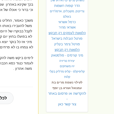
משחק קליקרים לאירוע שלך
בכך שקינא באהרון שמכ
הדר קופות רושמות
וכי ברור כי אוכלו של
צדיקים, מקובלים, אדמו"רים
בעולם
משכך כאמור, החליט מש
כרמל אשראי
משל להעבירו באותו המ
אשראי מהיר
לקבל בבוקרו של היום
הלוואות לעסקים רק תבקש
לא בפועלו בחוץ יום קו
פורטל הובלות בישראל
מיני אז כל בוקר יוצא
פ
ורטל צימר בקליק
לא צמחו בו לא פרחים 
הלוואות רק תבקש
מיני קורסים - פולסטאק
לימים ביקש משה להקב
יצירת טריויה
לעמוד כנגד כסא הכבוד
יויו משחקים
משה אהרון .
קליפיקלפ - קליפ מדליק בקלי
קלות
לעילוי נשמת מרים בת
עמנואל ועזרא בן יוסף
להקדשה או פרסום באתר
לכל 
-
צור קשר כאן