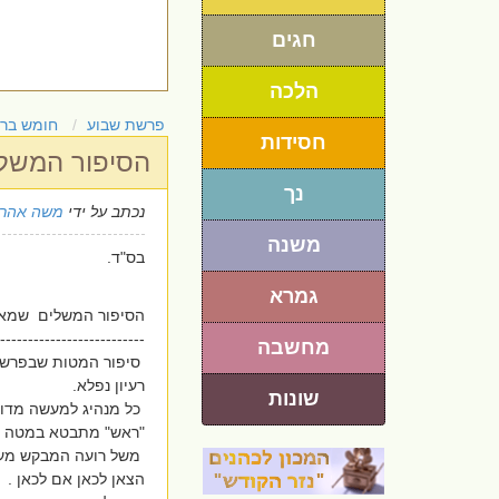
חגים
הלכה
פרשת שבוע
חומש בר
חסידות
הסיפור המשלי
נך
נכתב על ידי
משה אהרו
משנה
בס"ד.
גמרא
הסיפור המשלים שמאחר
--------------------------
מחשבה
סיפור המטות שבפרשתי
רעיון נפלא.
שונות
כל מנהיג למעשה מדומ
"ראש" מתבטא במטה
משל רועה המבקש מע
הצאן לכאן אם לכאן .