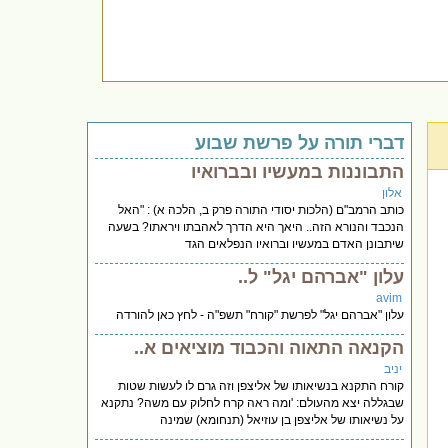
דברי תורה על פרשת שבוע
התבוננות במעשיו ובברואיו
אלון
כותב הרמב"ם (הלכות יסודי התורה פרק ב, הלכה א) : "האל
הנכבד והנורא הזה.. היאך היא הדרך לאהבתו ויראתו? בשעה
שיתבונן האדם במעשיו וברואיו הנפלאים הגד
עלון "אברהם יגל" ל..
avim
עלון "אברהם יגל" לפרשת "קורח" תשפ"ה - לחץ כאן להורדה
הקנאה התאוה והכבוד מוציאים א..
יניב
קורח התקנא בנשיאותו של אליצפן וזה גרם לו לעשות שטות
שבגללה יצא מהעולם: 'ומה ראה קרח לחלוק עם משה? נתקנא
על נשיאותו של אליצפן בן עוזיאל (תנחומא) שמינה