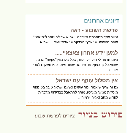
דיונים אחרונים
פרשת השבוע - ראה
עצוב שכך מסתכמת הצדקה : שהיא שקולה ויותר ל"משפט"
שאם המשפט = "ארץ" הצדקה = "אדם" ועוד... . שהוא..
למען יידע אחרון צאצאיי.....
פעם הראה לי הזקן זקן אחר, שכל כולו כעין "פקעת" אדם .
שהוא כל כך כפוף. עד שדומה שעוד מעט ופניו נושקים לארץ.
אזיי,הו..
אין מסלול עוקף עם ישראל
גם זה צריך שיאמר : מה עושים כשעם ישראל טובל בטינופת
מוסרית מנוער מערכיו. מותר להתאבל בבדידות מדברית.
לפרוש מהם [אליהו ירמיה ו..