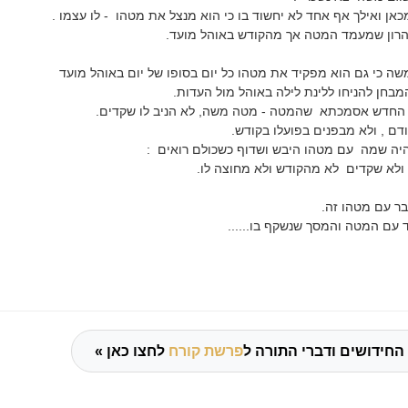
אן ואילך אף אחד לא יחשוד בו כי הוא מנצל את מטהו - לו עצמו .
 אהרון שמעמד המטה אך מהקודש באוהל מועד.
ה כי גם הוא מפקיד את מטהו כל יום בסופו של יום באוהל מועד
בחן להניחו ללינת לילה באוהל מול העדות.
 החדש אסמכתא שהמטה - מטה משה, לא הניב לו שקדים.
דם , ולא מבפנים בפועלו בקודש.
 היה שמה עם מטהו היבש ושדוף כשכולם רואים :
ולא שקדים לא מהקודש ולא מחוצה לו.
ר עם מטהו זה.
 עם המטה והמסך שנשקף בו......
החידושים ודברי התורה ל
פרשת קורח
לחצו כאן »