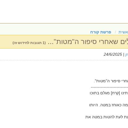
אשית
פרשת קורח
ם שאחרי סיפור ה"מטות"...
(1 תגובות לחידוש זה)
ן
| 24/6/2025
י סיפור ה"מטות".
--------------------------
נו [קרח] מגלם בתוכו
ה כאוחז במטה. היותו
ת לעת להטות במטה את