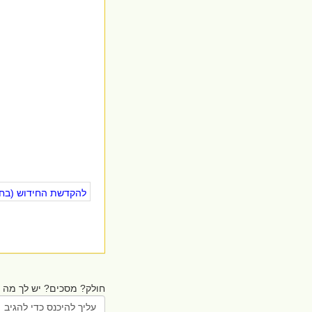
להקדשת החידוש (בחינ
חולק? מסכים? יש לך מה ל