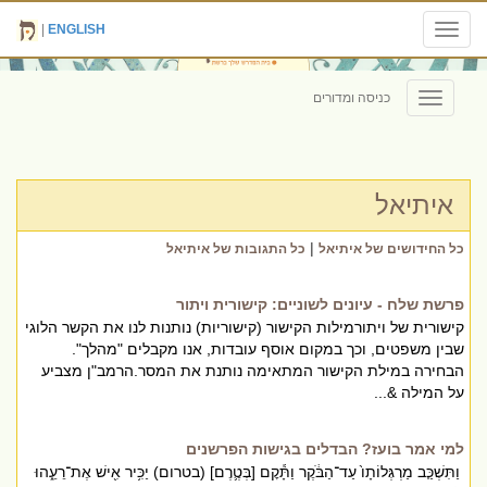
|
ENGLISH
Toggle
navigation
כניסה ומדורים
Toggle
navigation
איתיאל
|
כל החידושים של איתיאל
כל התגובות של איתיאל
פרשת שלח - עיונים לשוניים: קישורית ויתור
קישורית של ויתורמילות הקישור (קישוריות) נותנות לנו את הקשר הלוגי
שבין משפטים, וכך במקום אוסף עובדות, אנו מקבלים "מהלך".
הבחירה במילת הקישור המתאימה נותנת את המסר.הרמב"ן מצביע
על המילה &...
למי אמר בועז? הבדלים בגישות הפרשנים
וַתִּשְׁכַּ֤ב מַרְגְּלוֹתָו֙ עַד⁠־הַבֹּ֔קֶר וַתָּ֕קׇם [בְּטֶ֛רֶם] (בטרום) יַכִּ֥יר אִ֖ישׁ אֶת⁠־רֵעֵ֑הוּ