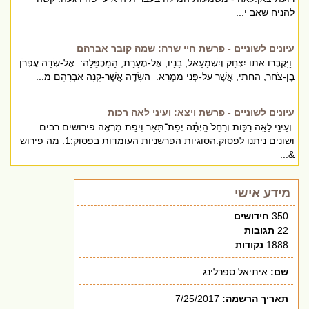
להניח שאב י...
עיונים לשוניים - פרשת חיי שרה: שמה קובר אברהם
וַיִּקְבְּרוּ אֹתוֹ יִצְחָק וְיִשְׁמָעֵאל, בָּנָיו, אֶל-מְעָרַת, הַמַּכְפֵּלָה: אֶל-שְׂדֵה עֶפְרֹן
בֶּן-צֹחַר, הַחִתִּי, אֲשֶׁר עַל-פְּנֵי מַמְרֵא. הַשָּׂדֶה אֲשֶׁר-קָנָה אַבְרָהָם מ...
עיונים לשוניים - פרשת ויצא: ועיני לאה רכות
וְעֵינֵ֥י לֵאָ֖ה רַכּ֑וֹת וְרָחֵל֙ הָֽיְתָ֔ה יְפַת־תֹּ֖אַר וִיפַ֥ת מַרְאֶֽה.פירושים רבים
ושונים ניתנו לפסוק.הסוגיות הפרשניות העומדות בפסוק:1. מה פירוש
&...
מידע אישי
350
חידושים
22
תגובות
1888
נקודות
שם:
איתיאל ספרלינג
תאריך הרשמה:
7/25/2017