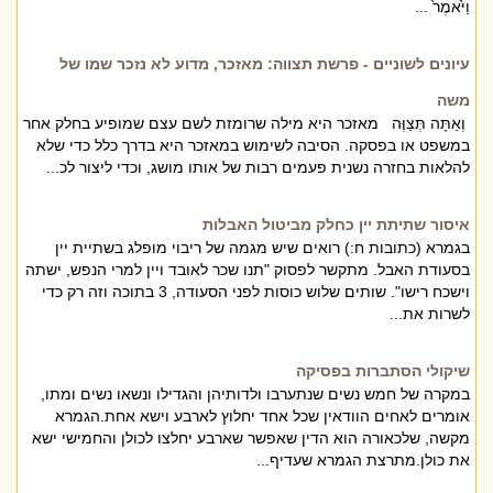
וַיֹּ֙אמֶר֙ ...
עיונים לשוניים - פרשת תצווה: מאזכר, מדוע לא נזכר שמו של
משה
וְאַתָּה תְּצַוֶּה מאזכר היא מילה שרומזת לשם עצם שמופיע בחלק אחר
במשפט או בפסקה. הסיבה לשימוש במאזכר היא בדרך כלל כדי שלא
להלאות בחזרה נשנית פעמים רבות של אותו מושג, וכדי ליצור לכ...
איסור שתיתת יין כחלק מביטול האבלות
בגמרא (כתובות ח:) רואים שיש מגמה של ריבוי מופלג בשתיית יין
בסעודת האבל. מתקשר לפסוק "תנו שכר לאובד ויין למרי הנפש, ישתה
וישכח רישו". שותים שלוש כוסות לפני הסעודה, 3 בתוכה וזה רק כדי
לשרות את...
שיקולי הסתברות בפסיקה
במקרה של חמש נשים שנתערבו ולדותיהן והגדילו ונשאו נשים ומתו,
אומרים לאחים הוודאין שכל אחד יחלוץ לארבע וישא אחת.הגמרא
מקשה, שלכאורה הוא הדין שאפשר שארבע יחלצו לכולן והחמישי ישא
את כולן.מתרצת הגמרא שעדיף...