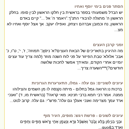
הסתר פנים בימי יוסף ואחיו
יש הבדל משמעותי בספר בראשית בין חלקו הראשון לבין סופו. בחלק
הראשון ה' מתגלה לגיבורי התנ"ך."ויאמר ה' אל ..." קיים באדם
הראשון, נח וכמובן אברהם ויצחק, ואפילו יעקב. אך אצל יוסף ואחיו לא
מצ...
זמני קרבן העצים
מה ההיגיון בתאריכים של הבאת העצים?א' ניסןכ' תמוזה', ז', י', ט"ו, כ'
אבכ' אלולא' טבת.הפיזור על פני לוח השנה מוזר (למה צריך עוד עצים
יומיים אחרי הקודם, ומאידך אפשר לחכות שלושה
חודשים?)***השערה:צריך...
עיונים לשוניים: גם עלה - גמלו, התערערות הגרוניות
ברכות נו:הרואה גמל בחלום - מיתה נקנסה לו מן השמים והצילוהו
ממנה. אמר רבי חמא ברבי חנינא: מאי קראה? (בראשית מו, ד) "ואנכי
ארד עמך מצרימה ואנכי אעלך גם עלה".פרש"י: גם עלה. קרוב לנוט...
עיונים לשונים - פרשת ויגש: מופים, העיר מוף
וּבְנֵ֣י בִנְיָמִ֗ן בֶּ֤לַע וָבֶ֙כֶר֙ וְאַשְׁבֵּ֔ל גֵּרָ֥א וְנַעֲמָ֖ן אֵחִ֣י וָרֹ֑אשׁ מֻפִּ֥ים וְחֻפִּ֖ים
וָאָֽרְדְּ:ב&quo...