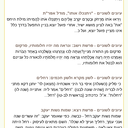
עיונים לשוניים - "ויתנכלו אותו", מודל אפר"ת
וַיִּרְאוּ אֹתוֹ מֵרָחֹק וּבְטֶרֶם יִקְרַב אֲלֵיהֶם וַיִּתְנַכְּלוּ אֹתוֹ לַהֲמִיתוֹ:מילת היחס
"את" באה לציון מושא ישיר, אחרי פועל יוצא.בניין התפעל בדרך כלל
אינו מציין פועל יוצא, ועל כ...
עיונים לשוניים - פרשת וישב: ונראה מה יהיו חלומותיו, סרקזם
סרקזם מן התורה מניין?וְעַתָּה לְכוּ וְנַהַרְגֵהוּ וְנַשְׁלִכֵהוּ בְּאַחַד הַבֹּרוֹת
וְאָמַרְנוּ חַיָּה רָעָה אֲכָלָתְהוּ וְנִרְאֶה מַה יִּהְיוּ חֲלֹמֹתָיו.לכאורה כל עניינם
הוא לבטל את חלומותיו, ...
עיונים לשוניים - לשון מקרא ולשון חכמים: רחלים
כי סליק (כשעלה) איסי בר היני אשכחיה (מצאו) לר' יוחנן דקא מתני
ליה לבריה (שהיה שונה לבנו): "רחלים".אמר ליה: אתנייה (שנה לו)
"רחלות". א''ל: כדכתיב {בראשית לב-טו} "רחל...
עיונים לשוניים - פרשת ויצא: שמות נשות יעקב
שמות נשות יעקב:רחל - כבשה. כפי שאומר יעקב: "זה עשרים שנה
אנכי עמך, רחליך ועיזך לא שכלו". השם מתאים לעיסוק - רחל היתה
רועת צאן.לאה - משמעות המילה בעברית היא עייפה ויגעה. קשה