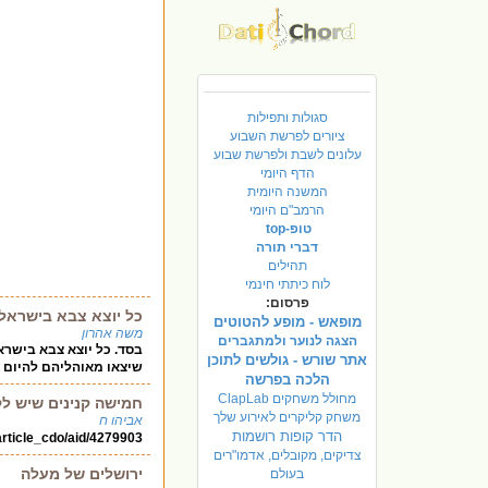
סגולות ותפילות
ציורים לפרשת השבוע
עלונים לשבת ולפרשת שבוע
הדף היומי
המשנה היומית
הרמב"ם היומי
טופ-top
דברי תורה
תהילים
לוח כיתתי חינמי
פרסום:
כל יוצא צבא בישראל
מופאש - מופע להטוטים
משה אהרון
הצגה לנוער ולמתגברים
בסד. כל יוצא צבא בישראל. 
אתר שורש - גולשים לתוכן
שיצאו מאוהליהם להיום 
הלכה בפרשה
מחולל משחקים ClapLab
חמישה קנינים שיש ל
משחק קליקרים לאירוע שלך
אביהו ח
הדר קופות רושמות
/article_cdo/aid/4279903
צדיקים, מקובלים, אדמו"רים
ירושלים של מעלה
בעולם