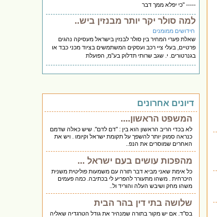
----- "כי יפלא ממך דבר
למה סולר יקר יותר מבנזין ביש..
חידושים ממומנים
שאלת פערי המחיר בין סולר לבנזין בישראל מעסיקה נהגים
פרטיים, בעלי ציי רכב ועסקים המשתמשים בציוד מכני כבד או
בגנרטורים. י. שגב שרותי תדלוק בע"מ, הפועלת
דיונים אחרונים
המשפט הראשון....
לא בכדי הריב הראשון הוא בין : "דם לדם". שיש כאלה שדמם
כנראה סמוק יותר להשפך על תקומת ישראל וקיומו . ויש את
האחרים שמוסרים את הנפ..
מהפכות עושים בעם ישראל ...
כל אימת שאני מביא דבר תורה עם משמעות פוליטית משנית
היכרחית . משהו מתעורר להפריע לי בכתיבה. כמה פעמים
משהו מחק ושיבש העלה והוריד ול..
שלושה בתי דין בהר הבית
בס"ד. אם יש מקור בתורה שמנהיר את גודל הטרגדיה שאליה