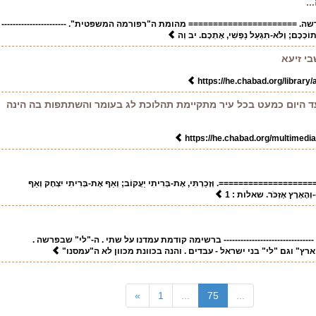
.
ה. ====================== מהומת ה"רפורמה המשפטית". -----------------------
 בְּתוֹכְכֶם; וְלֹא-תִגְעַל נַפְשִׁי, אֶתְכֶם. יב וְה
י זיעא
https://he.chabad.org/library
ד היום כמעט בכל עיר מתקיימת תהלוכת לג בעומר והשתתפות בה הינה
https://he.chabad.org/multimedi
===============. וְזָכַרְתִּי, אֶת-בְּרִיתִי יַעֲקוֹב; וְאַף אֶת-בְּרִיתִי יִצְחָק וְאַף
-וְהָאָרֶץ אֶזְכֹּר. שאלות : 1
----------------------------- ברשימה קודמת עמדנו על שתי . ה-"לי" שבפרשה .
ץ" וגם "לי" בני ישראל - עבדים . והנה בכוונת מכוון לא ה"עמסנו"
(current)
»
1
...
75
...