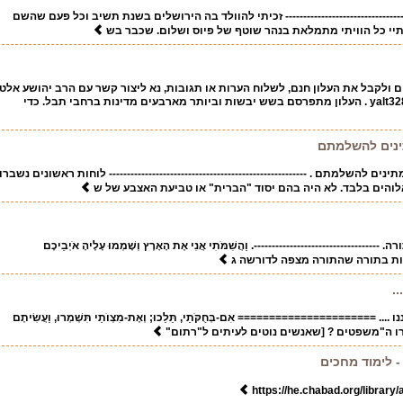
-----------‐---‐-------------- זכיתי להוולד בה הירושלים בשנת תשיב וכל פעם שהשם
יי כל הוויתי מתמלאת בנהר שוטף של פיוס ושלום. שכבר בש
 ולקבל את העלון חנם, לשלוח הערות או תגובות, נא ליצור קשר עם הרב יהושע אלט
yalt3
. העלון מתפרסם בשש יבשות וביותר מארבעים מדינות ברחבי תבל. כדי
תינים להשלמתם
ים להשלמתם . ------------------------------------------------------- לוחות ראשונים נשברו
לוהים בלבד. לא היה בהם יסוד "הברית" או טביעת האצבע של ש
-----------------------------. וַהֲשִׁמֹּתִי אֲנִי אֶת הָאָרֶץ וְשָׁמְמוּ עָלֶיהָ אֹיְבֵיכֶם
ש מקומות בתורה שהתורה מצפה לדורשה ג
.
 ====================== אִם-בְּחֻקֹּתַי, תֵּלֵכוּ; וְאֶת-מִצְוֺתַי תִּשְׁמְרוּ, וַעֲשִׂיתֶם
דרו ה"משפטים ? [שאנשים נוטים לעיתים ל"רתום"
- לימוד מחכים
https://he.chabad.org/library