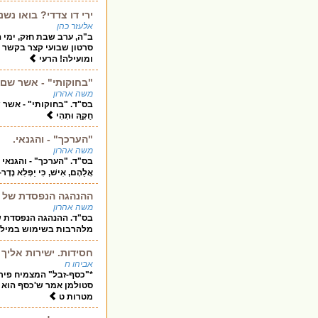
ירי דו צדדי? בואו נש
אלעזר כהן
ב"ה, ערב שבת חזק, ימי 
סרטון שבועי קצר בקשר 
ומועילה! הרעי
"בחוקותי" - אשר שם 
משה אהרון
בס"ד. "בחוקותי" - אשר שם חיקי. 
חֻקָּ֑הּ וּתְהִי
"הערכך" - והגנאי.
משה אהרון
בס"ד. "הערכך" - והגנאי . --------
אֲלֵהֶם, אִישׁ, כִּי יַפְלִא נֶדֶר--
ההנהגה הנפסדת של ה
משה אהרון
בס"ד. ההנהגה הנפסדת של 
מלהרבות בשימוש במילה :
חסידות. ישירות אליך
אביהו ח
*"כסף-זבל" המצמיח פירו
סטולמן אמר ש'כסף הוא 
מטרות ט