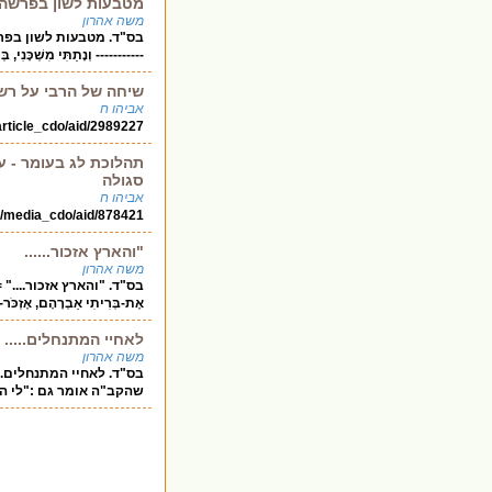
מטבעות לשון בפרשה..
משה אהרון
בס"ד. מטבעות לשון בפרש
----------- וְנָתַתִּי מִשְׁכָּנִי,
שיחה של הרבי על רשב
אביהו ח
/article_cdo/aid/2989227
תהלוכת לג בעומר - ע
סגולה
אביהו ח
a/media_cdo/aid/878421
"והארץ אזכור......
משה אהרון
בס"ד. "והארץ אזכור...." =====
אֶת-בְּרִיתִי אַבְרָהָם, אֶזְכֹּר-
לאחיי המתנחלים.....
משה אהרון
בס"ד. לאחיי המתנחלים. ---
שהקב"ה אומר גם :"לי האר