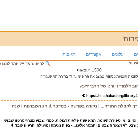
ידות
ם
עלונים
אקורדים
תגובות
ורטים
לחיפוש מדוייק יותר לחצו כ
1500 תוצאות
להצגת תוצאות נוספות, צמצם את החיפוש על ידי בחירת תת קטגוריה
ב ללמוד ו וורט של הרבי זיעא
https://he.chabad.org/library
דרך לקבלת התורה... | נקודה בפרשה - במדבר & חג השבועות | שנת
 וסיום ימי ספירת העומר, תהא שנת פלאות דגולות. כמדי שבוע מצרף סרטון שבועי
בט לוי ושאר השבטים והמסר אלינו... - צפיה נעימה ומועילה! הרעיון עובד