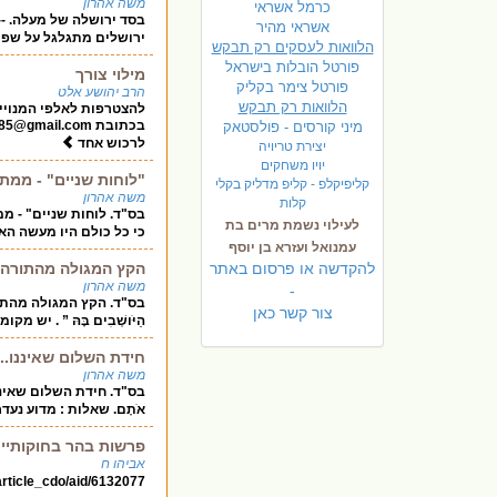
משה אהרון
כרמל אשראי
בסד ירושלה של מעלה. ----
אשראי מהיר
ירושלים מתגלגל על שפת
הלוואות לעסקים רק תבקש
פורטל הובלות בישראל
מילוי צורך
פ
ורטל צימר בקליק
הרב יהושע אלט
הלוואות רק תבקש
להצטרפות לאלפי המנויים
בכתובת
285@gmail.com
מיני קורסים - פולסטאק
לרכוש אחד
יצירת טריויה
יויו משחקים
"לוחות שניים" - ממ
קליפיקלפ - קליפ מדליק בקלי
משה אהרון
קלות
בס"ד. לוחות שניים" - ממתינ
לעילוי נשמת מרים בת
כי כל כולם היו מעשה הא
עמנואל ועזרא בן יוסף
להקדשה או פרסום באתר
הקץ המגולה מהתורה
משה אהרון
-
בס"ד. הקץ המגולה מהתורה. ------
צור קשר כאן
הַיֹּושְׁבִים בָּהּ ” . י
חידת השלום שאיננו....
משה אהרון
בס"ד. חידת השלום שאיננו ....
אֹתָם. שאלות : מדוע נע
פרשות בהר בחוקותיי 
אביהו ח
/article_cdo/aid/6132077