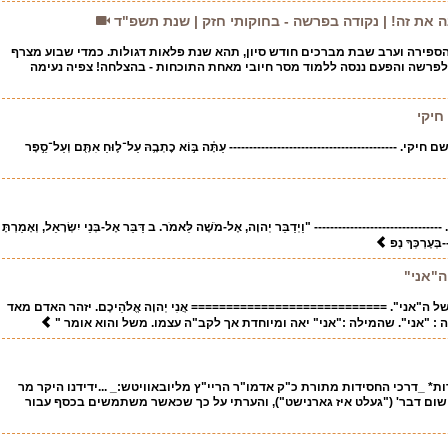
נה את זה! | נקודה בפרשה - בחוקותי חזק | שנת תשפ"ד
הספירה וערב שבת מברכים חודש סיון, תהא שנת פלאות דגולות. כמדי שבוע מצרף
לפרשה והפעם ננסה ללמוד מסר חיובי מאחת התוכחות - בהצלחה! צפיה נעימה
חיקי
------------------------------------------ עַתָּ֗ה בּ֣וֹא כׇתְבָ֥הּ עַל־ל֛וּחַ אִתָּ֖ם וְעַל־סֵ֣פֶר
------------------------ "וַיְדַבֵּר יְהוָה, אֶל-מֹשֶׁה לֵּאמֹר. ב דַּבֵּר אֶל-בְּנֵי יִשְׂרָאֵל, וְאָמַרְתָּ
בְּעֶרְכְּךָ נְפ
"אני"
ה"אני". ============================ אֲנִי יְהוָה אֱלֹהֵיכֶם. יזהר האדם מאד
 "אני". שהמילה :"אני" יאה ומיוחדת אך לקב"ה עצמו. משל והוא אומר "
ת* _דרכי החסידות מתורת כ"ק אדמו"ר הריי"ץ מליובאוויטש:_ ...ידידנו היקר מר
שום דבר' ("געלט איז גארנישט"), והערתי על כך שכאשר משתמשים בכסף עבור