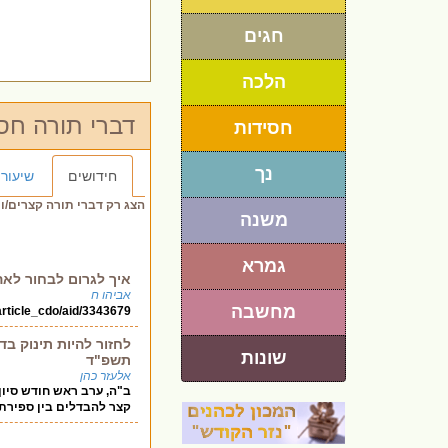
חגים
הלכה
דברי תורה חס
חסידות
נך
חידושים
שיעורי
הצג רק דברי תורה קצרים/ו
משנה
גמרא
איך לגרום לבחור לאהו
אביהו ח
מחשבה
/article_cdo/aid/3343679
לחזור להיות תינוק ב
שונות
תשפ"ד
אלעזר כהן
ב"ה, ערב ראש חודש סיון
קצר להבדלים בין ספירת ש