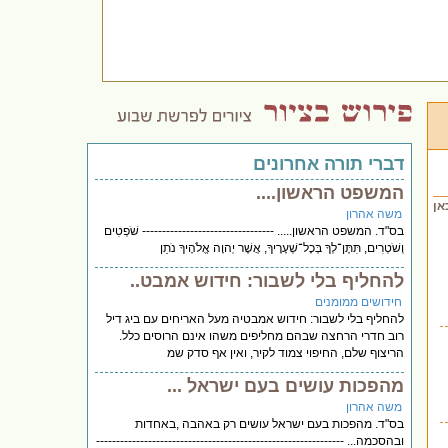
דברי תורה אחרונים
המשפט הראשון....
אן
משה אהרון
בס"ד. המשפט הראשון..... --------------------------------- שֹׁפְטִים
וְשֹׁטְרִים, תִּתֶּן־לְךָ בְּכָל־שְׁעָרֶיךָ, אֲשֶׁר יְהוָה אֱלֹהֶיךָ נֹתֵן
להחליף בלי לשבור: חידוש אמבט..
חידושים ממומנים
להחליף בלי לשבור: חידוש אמבטיה מעל האריחים עם ביג דיל
רוב חדרי הרחצה שבהם מחליפים משהו אינם הרוסים כלל.
הריצוף שלם, החיפוי צמוד לקיר, ואין אף סדק שמ
מהפכות עושים בעם ישראל ...
משה אהרון
בס"ד. מהפכות בעם ישראל עושים רק באהבה ,באחדות
ובהסכמה... --------------------------------------------------------------