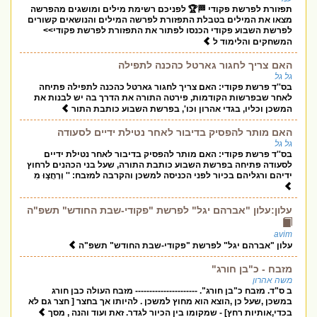
תפזורת לפרשת פקודי 🏁🏆 לפניכם רשימת מילים ומושגים מהפרשה
מצאו את המילים בטבלת התפזורת לפרשה המילים והנושאים קשורים
לפרשת השבוע פקודי הכנסו לפתור את התפזורת לפרשת פקודי>>
המשחקים והלימוד ל
האם צריך לחגור גארטל כהכנה לתפילה
גל גל
בס''ד פרשת פקודי: האם צריך לחגור גארטל כהכנה לתפילה פתיחה
לאחר שבפרשות הקודמות, פירטה התורה את הדרך בה יש לבנות את
המשכן וכליו, בגדי אהרון וכו', בפרשת השבוע כותבת התור
האם מותר להפסיק בדיבור לאחר נטילת ידיים לסעודה
גל גל
בס''ד פרשת פקודי: האם מותר להפסיק בדיבור לאחר נטילת ידיים
לסעודה פתיחה בפרשת השבוע כותבת התורה, שעל בני הכהנים לרחוץ
ידיהם ורגליהם בכיור לפני הכניסה למשכן והקרבה למזבח: '' וְרָחֲצ֣וּ מִ
עלון:עלון "אברהם יגל" לפרשת "פקודי-שבת החודש" תשפ"ה
avim
עלון "אברהם יגל" לפרשת "פקודי-שבת החודש" תשפ"ה
מזבח - כ"בן חורג"
משה אהרון
ב ס"ד. מזבח כ"בן חורג". ---------------------- מזבח העולה כבן חורג
במשכן ,שעל כן ,הוצא הוא מחוץ למשכן . להיותו אך בחצר [ חצר גם לא
בכדי,אותיות רחץ] - שמקומו בין הכיור לגדר. זאת ועוד והנה , מסך