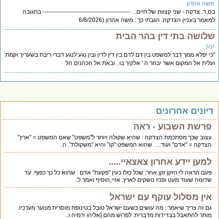
משה אהרון
בס,ד. צדקה - שני קצוות של חיים... --------------------------------------------- בתגובה
למאמר בעניין הצדקה. הגבתי כך : משה אהרון (6/8/2026
שלושה בתי דין בהר הבית
יניב
"כי יפלא ממך דבר למשפט בין דם לדם בין דין לדין ובין נגע לנגע דברי ריבת בשעריך וקמת
ועלית אל המקום אשר יבחר ה ' אלקיך בו . ובאת אל הכהנים הל
דיונים אחרונים
פרשת השבוע - ראה
עצוב שכך מסתכמת הצדקה : שהיא שקולה ויותר ל"משפט" שאם המשפט = "ארץ"
הצדקה = "אדם" ועוד... . שהוא המשפט "קו" והיא "משקולת". ה..
למען יידע אחרון צאצאיי.....
פעם הראה לי הזקן זקן אחר, שכל כולו כעין "פקעת" אדם . שהוא כל כך כפוף. עד
שדומה שעוד מעט ופניו נושקים לארץ. אזיי,הוסיף ואמר ל..
אין מסלול עוקף עם ישראל
גם זה צריך שיאמר : מה עושים כשעם ישראל טובל בטינופת מוסרית מנוער מערכיו.
מותר להתאבל בבדידות מדברית. לפרוש מהם [אליהו ירמיה ו..