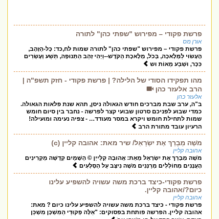
פרשת פקודי – מפירוש "שפתי כהן" לתורה
אורן מס
פרשת פקודי – מפירוש "שפתי כהן" לתורה שמות לח,כד: כָּל-הַזָּהָב,
הֶעָשׂוּי לַמְּלָאכָה, בְּכֹל, מְלֶאכֶת הַקֹּדֶשׁ--וַיְהִי זְהַב הַתְּנוּפָה, תֵּשַׁע וְעֶשְׂרִים
כִּכָּר, וּשְׁבַע מֵאוֹת וּש
מהו תפקידו הסודי של הלילה? | פרשת פקודי - חזק תשפ"ה |
הרב אלעזר כהן
אלעזר כהן
ב"ה, ערב שבת מברכים חודש הגאולה ניסן, תהא שנת פלאות הגאולה.
כמדי שבוע לפניכם סרטון שבועי קצר לפרשה - נחבר בין סיום חומש
שמות לתחילת חומש ויקרא במסר מעודד… - צפיה נעימה ומועילה!
הרעיון עובד מתורת הרב
מֹשֶׁה מְבָרֵךְ אֶת יִשְׂרָאֵל/ שיר מאת: אהובה קליין (c)
אהובה קליין
מֹשֶׁה מְבָרֵךְ אֶת יִשְׂרָאֵל מֵאֵת: אֲהוּבָה קְלַייְן © הַשָּׁמַיִם קְדֻשָּׁה מַקְרִינִים
הָעֲנָנִים מְחוֹלְלִים מְרַנְּנִים מֹשֶׁה נִיצָּב עַל הַסְּלָעִים
פרשת פקודי-כיצד ברכת משה עשויה להשפיע עלינו
כיום?/אהובה קליין.
אהובה קליין
פרשת פקודי - כיצד ברכת משה עשויה להשפיע עלינו כיום ? מאת:
אהובה קליין. הפרשה פותחת בפסוקים: "אֵלֶּה פְקוּדֵי הַמִּשְׁכָּן מִשְׁכַּן