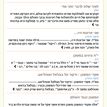
לִזָּהֵר שֶׁלּא לְדַבֵּר יוֹתֵר מִדַּי
אלון
זקוקים אנו למחלוקת שהיא התשתית לקיום עולם, היא הקרקע הפוריה
לצמיחתם של חיים ולהתגלות של רעיונות ובכך העולם הולך ונבנה.
אלא שרבי נחמן מסייג מעט את הדברים: " וְדַע, כִּי מַחֲלקֶת הִיא בְּחִינוֹת
בְּרִ
שני ארונות היו....
משה אהרון
בס"ד. שני ארונות היו... ------------------------------ מילה אחת ישנה בפרשה
והיא מספרת סיפור גדול. המילה :"ויקח" שנאמר : "וַיִּקַּח וַיִּתֵּן אֶת-הָעֵדֻת,
אֶל-הָאָרֹן," הנה אם כן, מאין
י"ח ציווים במשכן
יניב
' הני י " ח כנגד מי ? א " ר הלל בריה דר ' שמואל בר נחמני : כנגד י " ח
אזכרות שאמר דוד ( תהלים כט , א ) ב " הבו לה ' בני אלים ". רב י
פקדי המשכן : זרקור על בצלאל ואוהליאב.
משה אהרון
בס"ד. פקדי המשכן : זרקור על בצלאל ואוהליאב. -----------------------------
---------------------------- שני אדריכלי המשכן ובוניו : בצלאל בראש
ואוהלאב נסמך לו - כ"בן אחיסמך". בצלאל בראש שרק הוא : "נקר
המשכן כנגד העולם
יניב
"אלה פקודי המשכן משכן העדת אשר פקד על פי משה עבדת הלוים ביד