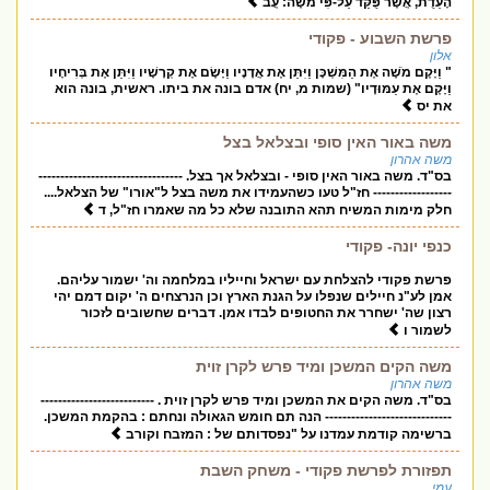
הָעֵדֻת, אֲשֶׁר פֻּקַּד עַל-פִּי מֹשֶׁה: עֲבֹ
פרשת השבוע - פקודי
אלון
" וַיָּקֶם מֹשֶׁה אֶת הַמִּשְׁכָּן וַיִּתֵּן אֶת אֲדָנָיו וַיָּשֶׂם אֶת קְרָשָׁיו וַיִּתֵּן אֶת בְּרִיחָיו
וַיָּקֶם אֶת עַמּוּדָיו" (שמות מ, יח) אדם בונה את ביתו. ראשית, בונה הוא
את יס
משה באור האין סופי ובצלאל בצל
משה אהרון
בס"ד. משה באור האין סופי - ובצלאל אך בצל. ---------------------------------
------------------ חז"ל טעו כשהעמידו את משה בצל ל"אורו" של הצלאל....
חלק מימות המשיח תהא התובנה שלא כל מה שאמרו חז"ל, ד
כנפי יונה- פקודי
פרשת פקודי להצלחת עם ישראל וחייליו במלחמה וה' ישמור עליהם.
אמן לע"נ חיילים שנפלו על הגנת הארץ וכן הנרצחים ה' יקום דמם יהי
רצון שה' ישחרר את החטופים לבדו אמן. דברים שחשובים לזכור
לשמור ו
משה הקים המשכן ומיד פרש לקרן זוית
משה אהרון
בס"ד. משה הקים את המשכן ומיד פרש לקרן זוית . --------------------------
----------------------------- הנה תם חומש הגאולה ונחתם : בהקמת המשכן.
ברשימה קודמת עמדנו על "נפסדותם של : המזבח וקורב
תפזורת לפרשת פקודי - משחק השבת
עמי