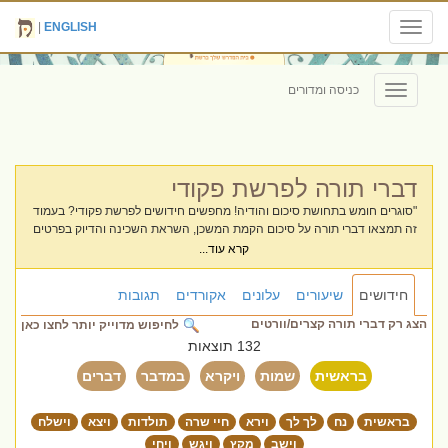
|
ENGLISH
Toggle
navigation
כניסה ומדורים
Toggle
navigation
דברי תורה לפרשת פקודי
"סוגרים חומש בתחושת סיכום והודיה! מחפשים חידושים לפרשת פקודי? בעמוד
זה תמצאו דברי תורה על סיכום הקמת המשכן, השראת השכינה והדיוק בפרטים
הקטנים. ריכזנו עבורכם את מיטב הוורטים שיסכמו את ספר שמות ויעניקו לכם
קרא עוד...
רעיונות עמוקים לשולחן השבת."
חידושים
שיעורים
עלונים
אקורדים
תגובות
הצג רק דברי תורה קצרים/וורטים
לחיפוש מדוייק יותר לחצו כאן
132 תוצאות
בראשית
שמות
ויקרא
במדבר
דברים
בראשית
נח
לך לך
וירא
חיי שרה
תולדות
ויצא
וישלח
וישב
מקץ
ויגש
ויחי