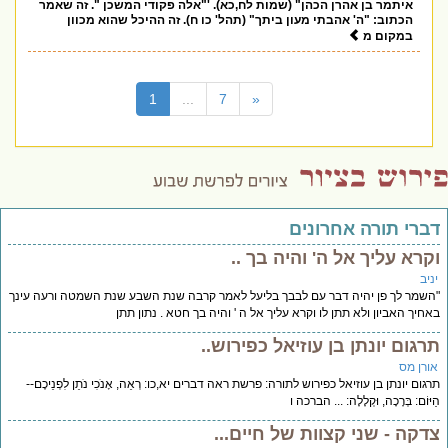
איתמר בן אהרן הכהן" (שמות לח,כא). '"אלה פקודי המשכן ". זה שאמר
הכתוב: "ה' אהבתי מעון ביתך" (תהל' כו ח). זה ההיכל שהוא מכוון
במקום מ
(current)
1
...
7
«
דברי תורה אחרונים
וקרא עליך אל ה' והיה בך ..
יניב
"השמר לך פן יהיה דבר עם לבבך בליעל לאמר קרבה שנת השבע שנת השמטה ורעה עינך
באחיך האביון ולא תתן לו וקרא עליך אל ה ' והיה בך חטא . נתון תתן
תרגום יונתן בן עוזיאל כפירוש..
אורן מס
תרגום יונתן בן עוזיאל כפירוש לתורה: פרשת ראה דברים יא,כו: רְאֵה, אָנֹכִי נֹתֵן לִפְנֵיכֶם--
הַיּוֹם: בְּרָכָה, וּקְלָלָה: ... הברכה ו
צדקה - שני קצוות של חיים...