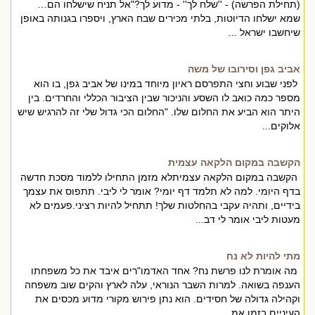
(תחילת הפרשה) - ''שלח לך'' - מדוע לך?"אל תניח שישלחו הם…
שמא ישלחו הדיוטות, בלתי מכירים שבח הארץ, ויספרו בגנותה באופן
שיחשבו ישראל ...
אביב גפן וסירובו של משה
לפני שבוע וחצי התפרסם ראיון מיוחד במינו של אביב גפן, בו הוא
מספר כמה כואב לו השסע והניכור שבין הציבור הכללי והחרדים. בין
היתר הוא הביע את החלום שלו. "החלום הכי גדול שלי זה להרגיש שיש
אלוקים...
הקשבה במקום הלקאה עצמית
הקשבה במקום הלקאה עצמיתלא מזמן התחילו ללמוד מסכת חדשה
בדף היומי. למה לא תלמד דף יומי? אומר לי ליבי. תתפוס את עצמך
בידיים, ותהיה עקבי בהחלטות שלך! תתחיל להיות רציני.פעמים לא
מעטות ליבי אומר לי דב...
מתי להיות לא נח
מה אומרת לנו פרשת נח? אחד האדמו"רים איבד את כל משפחתו
הענפה בשואה. למרות השבר הנוראי, עלה לארץ והקים שוב משפחה
וקהילה גדולה של חסידים. הוא נתן פירוש מקורי מדוע מכסים את
העיניים בזמן אמ...