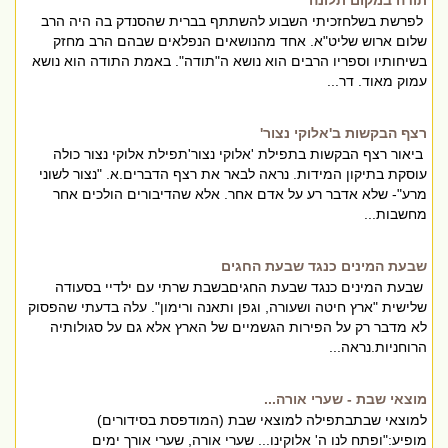
תודה במקום תלונה
לפרשת בשלחזכיתי השבוע להשתתף בברית שהסנדק בה היה הרב
שלום ארוש שליט"א. אחד מהנושאים הנפלאים שבהם הרב מחזק
בשיחותיו וספריו הרבים הוא נושא ה"תודה". באמת התודה הוא נושא
עמוק מאוד. דר...
רצף הבקשות ב'אלוקי נצור'
ביאור רצף הבקשות בתפילת 'אלוקי נצור'תפילת אלוקי נצור כולה
עוסקת בתיקון המידות. נראה לבאר את רצף הדברים.א. "נצור לשוני
מרע"- שלא אדבר רע על אדם אחר. אלא שהדיבורים הולכים אחר
מחשבות...
שבעת המינים כנגד שבעת החגים
שבעת המינים כנגד שבעת החגיםבשבת שרתי עם ילדיי בסעודה
שלישית "ארץ חיטה ושעורה, וגפן ותאנה ורימון". עלה בדעתי שהפסוק
לא מדבר רק על הפירות הגשמיים של הארץ אלא גם על סגולותיה
הרוחניות.נראה...
מוצאי שבת - שערי אורה...
למוצאי שבתבתפילה למוצאי שבת (המודפסת בסידורים)
מופיע:"ופתח לנו ה' אלוקינו... שערי אורה, שערי אורך ימים