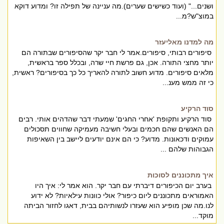
ושנים..." (ועוד כשישים שערים).מה עניינה של תפילה זו? ומדוע דוקא
במוצ"ש?מ...
מה למדנו מאליעזר
סיפורים רבותי, סיפורים.אמר לי חבר יקר שהסיפורים שבתורה הם
יותר מחצי התורה. אכן, גם פרשת חיי שרה, ובכלל ספר בראשית,
מלאים סיפורים. מדוע חשוב לתורה להאריך כל כך בסיפורים? ראשית,
כי זה ממש מענ...
סוד הרקיע
סוד הרקיע ותקופת 'אחרי החגים' שמעתי דבר שהדהים אותי. רבים
הם האנשים שהם חכמים ובעלי חשיבה מעמיקה שחווים תסכולים
עמוקים ודכאונות. מדוע? כי הם אינם יודעים ליישב בין השאיפות
הגבוהות שלהם ...
איך מתכוננים לסוכות
בערב יום הכיפורים דיברתי עם חבר יקר. הוא אמר לי: איך היו
האמוראים מתכוננים ליום כיפור? אולי כוונות עילאיות? לא ידוע
לנו.מה שכן מופיע הוא שעזרו לנשותיהם בבית, דאגו לחזור הביתה
מוקד...