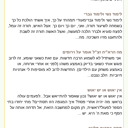
לימוד נשי ולימוד גברי
לימוד נשי ולימוד גברימעודי תמהתי על כך, איך אשתי הולכת כל כך
בשמחה לשיעור תורה, ואני, יום כך ויום כך. אצל האיש, תורה זה עמל,
לפצח סוגיא ולברר הלכה למעשה, ואצל האשה תורה זה לשבת
ולהתענג מזיו השכינה. מה...
מה הרא"יה זצ"ל אומר על וירוסים
אני משתדל לא לשמוע הרבה חדשות. עם זאת כשאני שומע, זה לרוב
פוגש אותי כשאני בדיוק באמצע משהו (לפני או אחרי ארוחה, או
באמצע משחק עם הילדים). החדשות לרוב לא מוסיפות לי אנרגיות
חיוביות. הלב נצבט...
אין יאוש או יש יאוש
אין יאוש או יש יאוש? נכון שאסור להתייאש אבל...לפעמים עולה
בראש: מה יהיה אחרי פסח? איך המגפה הזו תסתיים? מתי יחזרו בתי
הספר לפעול?ראשית, תן מקום למחשבה הזאת, אל תדחה אותה על
הסף כי מאת ה' היא. יש ...