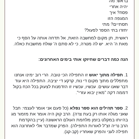
בראש: מה
יהיה אחרי
פסח? איך
המגפה הזו
תסתיים? מתי
יחזרו בתי הספר לפעול?
ראשית, תן מקום למחשבה הזאת, אל תדחה אותה על הסף כי
מאת ה' היא. יש לה מטרה, כי לא סתם ה' שולח מחשבות כאלה.
הנה כמה דברים שחיזקו אותי בימים האחרונים:
1.
תפילה מתוך יאוש
זו התפילה הכי טובה. הרי רוב ימינו אנחנו
מתפללים מתוך מקום די נוח, קרקע די יציבה. התפילה היא עוד
דבר שאנו עושים. עכשיו, עכשיו זו הזדמנות לצעוק בכל הכח בקול
דממה דקה "מאין יבוא עזרי".
2.
ספר תהילים הוא ספר נפלא
(כל פעם אני אומר לעצמי: חבל
שאני מגלה אותו רק בעת צרה). הרב קוק היה אומר את מזמור מג
בהיותו במקלט בזמן מלחמת העולם הראשונה (עיין בהקדמת
הרב נריה זצ"ל לאורות התפילה). הפרק שמדבר אלי לאחרונה הוא
תפילה לעני והפרק שאחריו (קב-קג).