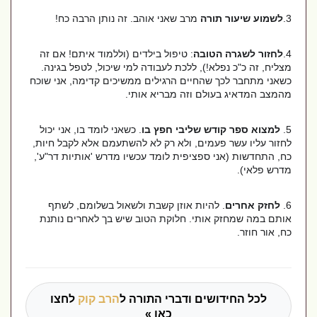
3.
לשמוע שיעור תורה
מרב שאני אוהב. זה נותן הרבה כח!
4.
לחזור לשגרה הטובה
: טיפול בילדים (וללמוד איתם! אם זה
מצליח, זה כ"כ נפלא!), ללכת לעבודה למי שיכול, לטפל בגינה.
כשאני מתחבר לכך שהחיים הרגילים ממשיכים קדימה, אני שוכח
מהמצב המדאיג בעולם וזה מבריא אותי.
5.
למצוא ספר קודש שליבי חפץ בו
. כשאני לומד בו, אני יכול
לחזור עליו עשר פעמים, ולא רק לא להשתעמם אלא לקבל חיות,
כח, התחדשות (אני ספציפית לומד עכשיו מדרש 'אותיות דר"ע',
מדרש פלאי).
6.
לחזק אחרים
. להיות אוזן קשבת ולשאול בשלומם, לשתף
אותם במה שמחזק אותי. חלוקת הטוב שיש בך לאחרים נותנת
כח, אור חוזר.
לכל החידושים ודברי התורה ל
הרב קוק
לחצו
כאן »