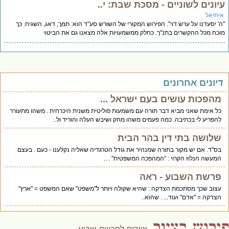
יונים לשוניים - מסכת שבת: י..
יתיאל
' יסעדנו על ערשׂ דוי". הפירוש המקורי של השורש סע"ד הוא: תמך, דאג, השגיח. כך
כח מכל ההקשרים בתנ"ך. כחלק ממשמעויות אלה מצאנו גם את הביטוי
יונים אחרונים
מהפכות עושים בעם ישראל ...
כל אימת שאני מביא דבר תורה עם משמעות פוליטית משנית היכרחית . משהו מתעורר
להפריע לי בכתיבה. כמה פעמים משהו מחק ושיבש העלה והוריד ול..
שלושה בתי דין בהר הבית
בס"ד. אם יש מקור בתורה שמנהיר את גודל הטרגדיה שאליה נקלענו - כעם . בעצם
המעשה הנלוז הקרוי : "המהפכה המשפטית" . ..
פרשת השבוע - ראה
עצוב שכך מסתכמת הצדקה : שהיא שקולה ויותר ל"משפט" שאם המשפט = "ארץ"
הצדקה = "אדם" ועוד... . שהוא..