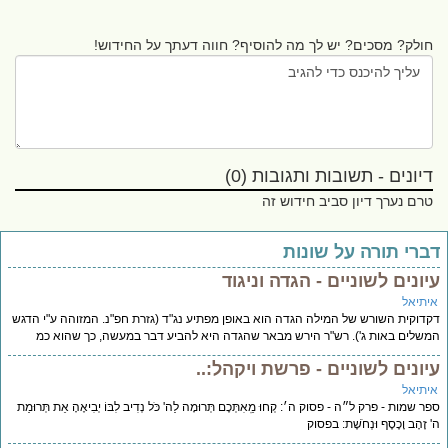
חולק? מסכים? יש לך מה להוסיף? חווה דעתך על החידוש!
דיונים - תשובות ותגובות (0)
טרם נערך דיון סביב חידוש זה
ברי תורה על שונות
יונים לשוניים - הגדה וניגוד
יתיאל
דוקית השורש של המילה הגדה הוא באופן מפתיע נג"ד (גזרת חפ"נ. המזוהה ע"י הדגש
שלים באות ג'). רש"ר הירש מבאר שהגדה היא להביע דבר במעשה, כך שהוא כמ
יונים לשוניים - פרשת ויקהל:..
יתיאל
ר שמות - פרק ל״ה - פסוק ה׳: קְחוּ מֵֽאִתְּכֶם תְּרוּמָה לַה' כֹּל נְדִיב לִבּוֹ יְבִיאֶהָ אֵת תְּרוּמַת
 זָהָב וָכֶסֶף וּנְחֹשֶׁת: בפסוק