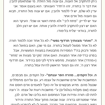
ניתן להתקרב אל הענוה, גם ענוה מול הזולת. מי שמתאמץ להבין
את דבר ה' בתורה, זהו ה'תדר' הענוותני. הוא בעצם אומר: אני
עדין לא שלם, יש לי ללמוד ולהבין. אם יש ענוה מול התורה, תבוא
גם הענוה מול אדם אחר.
עוד יש לדייק: "פתח ליבי" ולא פתח ראשי או שכלי. העיקר הוא
האם יש רצון להתקרב לתורה ולהבין אותה. אם יש רצון הלב
לתורה, בוודאי יצליח בלימודו.
ד. "ואחרי מצוותיך תרדוף נפשי"-
לא כל אחד זוכה ללמוד תורה.
לא כל אחד מסוגל לעמול בתורה. גם מי שכן, האם בפועל הוא
מסור ודבוק בה'? המסירות מתבטאת במצוות המעשיות, אבל
בפרט
ברדיפה
אחר המצוות. האם אתה 'מקיים' מצוות או 'מחזר'
(=מהדר) אחר המצוות, מחפש ורודף לקיימם בהידור. אם תרדוף
אחר רצון ה', זהו גם הצעד הראשון להיות עמל בתורה.
ה. וכל הקמים... מהרה הפר עצתם"-
וכל
הקמים, גם מבפנים,
המחשבות של אדם שחושבות על עצמו רע, גם עליהם מתפללים
שננצל מהם. מדוע מבקשים על זה כאן? לפעמים אדם חוסם את
עצמו (שם מקלות בגלגלים) ע"י מחשבות רעות על עצמו. ה' רוצה
לתת לנו תורה ומידות אבל המחסום הוא בליבו של אדם. לכן,
אחרי שמטרתנו ברורה: ענוה שבאה מתוך עמל התורה והידור
נפשי במצוות, מבקשים מה' יתברך: תעזור לי לא להפריע לעצמי,