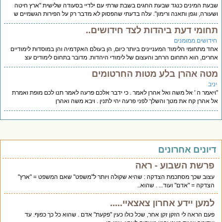
עת המינים כנגד שבעת החגים בשבת שרתי עם ילדיי בסעודה שלישית "ארץ חיטה
עורה, וגפן ותאנה ורימון". עלה בדעתי שהפסוק לא מדבר רק על הפירות הגשמיים ש
חומי דעת ביהדות לצד חידושים..
ידושים ממומנים
ד מתחומי הלימוד המעניינים ביותר כיום, הן בעולם האקדמיה והן במוסדות לימודיים
רים, הוא התחום הרחב והעצום של לימודי היהדות. מדובר בתחום לימודים עצ
טה אהרן בלע מטות החרטומים
יב
יאמר ה ' אל משה ואל אהרן לאמר . כי ידבר אלכם פרעה לאמר תנו לכם מופת ואמרת
 אהרן קח את מטך והשלך לפני פרעה יהי לתנין . ויבא משה ואהרן
יונים אחרונים
פרשת השבוע - ראה
עצוב שכך מסתכמת הצדקה : שהיא שקולה ויותר ל"משפט" שאם המשפט = "ארץ"
הצדקה = "אדם" ועוד... . שהוא..
למען יידע אחרון צאצאיי.....
פעם הראה לי הזקן זקן אחר, שכל כולו כעין "פקעת" אדם . שהוא כל כך כפוף. עד