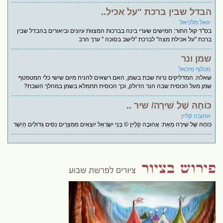
הבדל שבין ברכת "על אכיל..
יגאל מלכיאל
בס"ד קול התור: חמישים שערי בינה בברכות המצוות עיונים וביאורים בהבדל שבין
ברכת "על אכילת מצה" לברכת "לישב בסוכה " ערך הרב
שמן ונר
מכלוף מיכאל
שאלה: המדליקים נרות שבת בשמן, האם רשאים להניח מיום שישי כלי המטפטף
שמן מעל הכוסית שבה הנר הדולק, וכך הכוסית תתמלא בשמן במהלך השבת?
כּוֹחָהּ שֶׁל שִׁירָה/ שיר ..
אהובה קליין
כּוֹחָהּ שֶׁל שִׁירָה מֵאֵת: אֲהוּבָה קְלַייְן © בְּנֵי יִשְׂרָאֵל יוֹצְאִים מִמִּצְרַיִם נִסִּים גְּדוֹלִים הַיְשַׁר