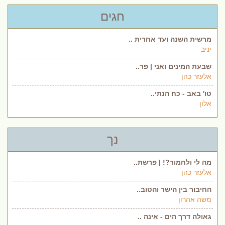
חגים
מרשית השנה ועד אחרית ..
יניב
שבעת המינים ואני | פר..
אלעזר כהן
טו' באב - כח הנתי..
אלון
נך
מה לי ולחמור?! | פרשת..
אלעזר כהן
החיבור בין הישר והטוב..
משה אהרון
גאולה דרך הים - אינה ..