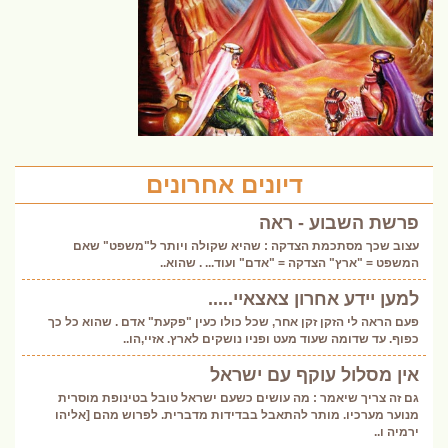
דיונים אחרונים
פרשת השבוע - ראה
עצוב שכך מסתכמת הצדקה : שהיא שקולה ויותר ל"משפט" שאם
המשפט = "ארץ" הצדקה = "אדם" ועוד... . שהוא..
למען יידע אחרון צאצאיי.....
פעם הראה לי הזקן זקן אחר, שכל כולו כעין "פקעת" אדם . שהוא כל כך
כפוף. עד שדומה שעוד מעט ופניו נושקים לארץ. אזיי,הו..
אין מסלול עוקף עם ישראל
גם זה צריך שיאמר : מה עושים כשעם ישראל טובל בטינופת מוסרית
מנוער מערכיו. מותר להתאבל בבדידות מדברית. לפרוש מהם [אליהו
ירמיה ו..