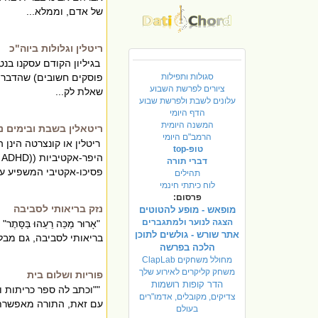
של אדם, וממלא...
ריטלין וגלולות ביוה"כ
בגיליון הקודם עסקנו בנט
סגולות ותפילות
פוסקים חשובים) שהדבר 
ציורים לפרשת השבוע
שאלת לק...
עלונים לשבת ולפרשת שבוע
הדף היומי
המשנה היומית
ריטאלין בשבת ובימים נ
הרמב"ם היומי
ריטלין או קונצרטה הינן 
טופ-top
דברי תורה
פסיכו-אקטיבי המשפיע על
תהילים
לוח כיתתי חינמי
פרסום:
נזק בריאותי לסביבה
מופאש - מופע להטוטים
הצגה לנוער ולמתגברים
"אָרוּר מַכֵּה רֵעֵהוּ בּ
אתר שורש - גולשים לתוכן
בריאותי לסביבה, גם מבל
הלכה בפרשה
מחולל משחקים ClapLab
משחק קליקרים לאירוע שלך
פוריות ושלום בית
הדר קופות רושמות
""וכתב לה ספר כריתות ונת
צדיקים, מקובלים, אדמו"רים
עם זאת, התורה מאפשרת (
בעולם