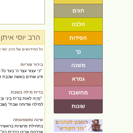
חגים
הלכה
הרב יוסי איתן
חסידות
כל החידושים של הרב יוסי א
נך
בירור פוריות
משנה
"כי עצור עצר ה' בעד כל
זרע שתים באשה שכבת זרע 
גמרא
מחשבה
ברית מילה בשבת
"וְהָיָה לְאוֹת בְּרִית בֵּ
למילה שדוחה שבת" (שבת,
שונות
שינה ומשמעותה
בתחילת פרשיות בראשית מ
אברהם אבינו בברית בה"ב,