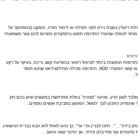
ילת ריטלין בשבת ויו"ט לפני תפילה או לימוד תורה, והסקנו (בהסתמך על
מותר לכאלה שהעדר התרופה תפגע בתפקודם ותגרום להם צער משמעותי.
וראים
התרופות הנפוצות ביותר לטיפול רפואי בהפרעת קשב וריכוז, בעיקר על רקע
היפר-אקטיביות ((ADHD או קושי המוגדר ADD. התרופה מכילה מתילפנידאט שהוא חומר
...
ַסָּתֶר" מלבד לשון הרע, פגיעה "סמויה" בזולת מתרחשת במעשים שיש בהם נזק
י שהמזיק התכוון לכך. למשל, המעשן בסביבת אנשים נוספים...
ן בידה"... "...תזכו לבניין עדי עד". כך נהוג לאחל לזוג הבא בברית הנישואין.
ולעתים אף מחייבת) פירוד, אך הדבר קשה וכואב ...