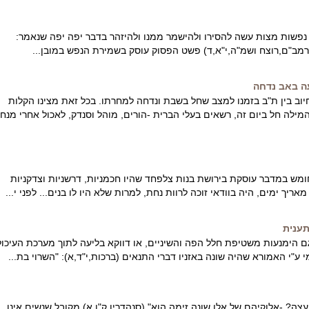
נפשות מצות עשה להסירו ולהישמר ממנו ולהיזהר בדבר יפה יפה שנאמר:
רמב"ם,רוצח ושמ"ה,י"א,ד) פשט הפסוק עוסק בשמירת הנפש במובן...
ה באב נדחה
יוב בין ת"ב בזמנו למצב שחל בשבת ונדחה למחרתו. בכל זאת מצינו הקלות
המילה חל ביום זה, רשאים בעלי הברית -הורים, מוהל וסנדק, לאכול אחרי מנח
ש במדבר עוסקת בירושת בנות צלפחד שהיו חכמניות, דרשניות וצדקניות
מאריך ימים, היה בוודאי זוכה לרוות נחת, למרות שלא היו לו בנים... לפני י...
תענית
 הימנעות משטיפת חלל הפה והשיניים, או דווקא בליעה לתוך מערכת העיכול
י ע"י האמורא שהיה שונה באזניו דברי התנאים (ברכות,י"ד,א): "השרוי בת...
ה? -אלוקיהם של אלו שונה זימה הוא" (סנהדרין ק"ו,א) מקובל שנשים אינן