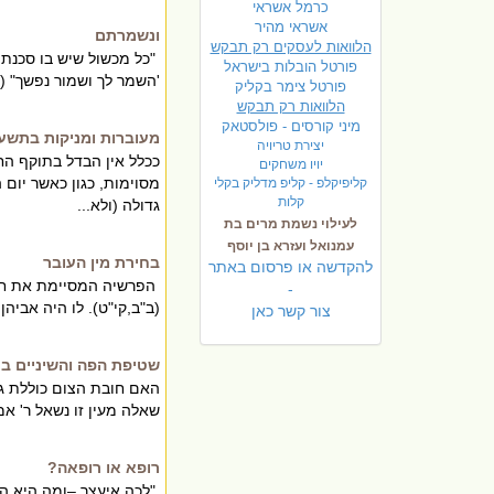
כרמל אשראי
אשראי מהיר
ונשמרתם
הלוואות לעסקים רק תבקש
"כל מכשול שיש בו סכנת 
פורטל הובלות בישראל
'השמר לך ושמור נפשך" (
פ
ורטל צימר בקליק
הלוואות רק תבקש
מיני קורסים - פולסטאק
מעוברות ומניקות בתשע
יצירת טריויה
ככלל אין הבדל בתוקף הח
יויו משחקים
מסוימות, כגון כאשר יום 
קליפיקלפ - קליפ מדליק בקלי
קלות
גדולה (ולא...
לעילוי נשמת מרים בת
עמנואל ועזרא בן יוסף
בחירת מין העובר
להקדשה או פרסום באתר
הפרשיה המסיימת את חומ
-
(ב"ב,קי"ט). לו היה אביהן 
צור קשר כאן
שטיפת הפה והשיניים ב
האם חובת הצום כוללת גם
שאלה מעין זו נשאל ר' אמ
רופא או רופאה?
"לכה איעצך –ומה היא העצ