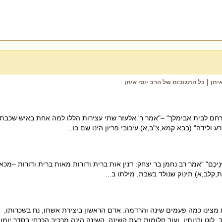
|
יתן
כל התגובות של הרב יוסי איתן
 רחם לבית אבימלך" –"אמר ר' אלעזר שתי עצירות הללו למה אחת באיש שכבת
ולידה" (בבא קמא,צ"ב,א) עיכובי פריון הינו שם כו...
ינִי וּבֵינֵיכֶם" "אמר רב נחמן בר יצחק: דנין אות ברית ודורות מאות ברית ודורות –מכא
קלב,א) תינוק שנולד בשבת, מילתו ב...
צינו כמה פעמים שינה והרדמה. אדם הראשון ביצירת אשתו, נח בשכרותו,
 לוט ובנותיו, ועוד חלומות בעת השינה. השינה הינה מרכיב הכרחי בסדר יומו