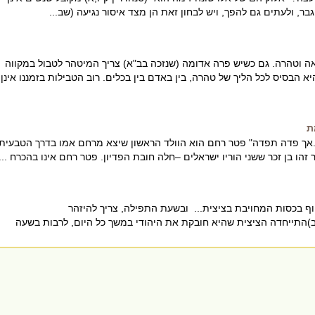
בר, ולעתים גם להפך, ויש לבחון זאת הן מצד איסור נגיעה (שב...
 וטהרה. גם כשיש פרה אדומה (שנזכה בב"א) צריך המיטהר לטבול במקווה
א הבסיס לכל הליך של טהרה, בין באדם בין בכלים. רוב הטבילות בזמננו אינן
ת
.אך פדה תפדה" פטר רחם הוא הוולד הראשון שיצא מרחם אמו בדרך הטבעית
 זהו בן זכר ששני הוריו ישראלים –חלה חובת הפדיון. פטר רחם אינו בהכרח ...
 בכסות המחויבת בציצית... ובשעת התפילה, צריך להיזהר
יב)התייחדה הציצית שהיא חובקת את היהודי במשך כל היום, לרבות בשעה