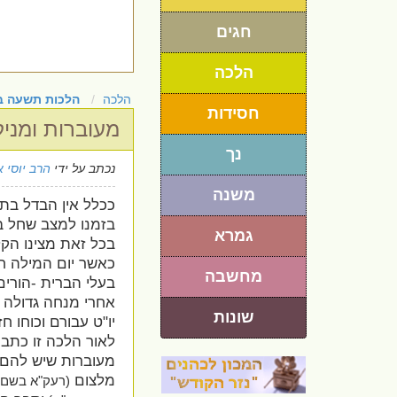
חגים
הלכה
הלכה
הלכות תשעה ב
חסידות
מעוברות ומני
נך
נכתב על ידי
הרב יוסי א
משנה
ככלל אין הבדל בתו
בזמנו למצב שחל ב
גמרא
בכל זאת מצינו הקלו
כאשר יום המילה חל
מחשבה
בעלי הברית -הורים
אחרי מנחה גדולה (
שונות
יו"ט עבורם וכוחו ח
לאור הלכה זו כתבו
מעוברות שיש להם 
מלצום
(רעק"א בשם 