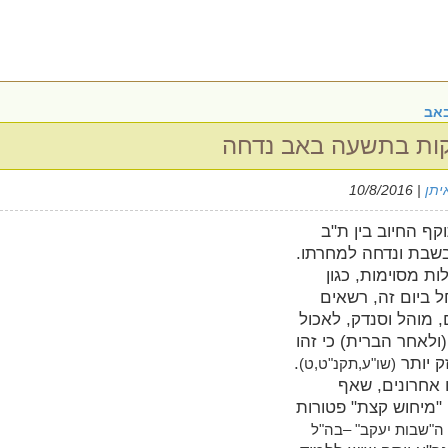
אב
קות בתשעה באב נדחה
יתן
| 10/8/2016
קף החיוב בין ת"ב
שבת ונדחה למחרתו.
ת מסוימות, כגון
 ביום זה, רשאים
, מוהל וסנדק, לאכול
ולאחר הברית) כי זהו
זק יותר
.
(שו"ע,תקנ"ט,ט)
 אחרונים, שאף
"מיחוש קצת" פטורות
ה"שבות יעקב" –בה"ל