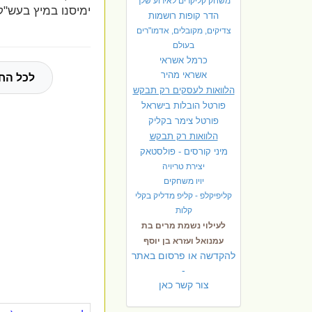
משחק קליקרים לאירוע שלך
ימיסנו במיץ בעש"ק
הדר קופות רושמות
צדיקים, מקובלים, אדמו"רים
בעולם
כרמל אשראי
אשראי מהיר
לכל החי
הלוואות לעסקים רק תבקש
פורטל הובלות בישראל
פ
ורטל צימר בקליק
הלוואות רק תבקש
מיני קורסים - פולסטאק
יצירת טריויה
יויו משחקים
קליפיקלפ - קליפ מדליק בקלי
קלות
לעילוי נשמת מרים בת
עמנואל ועזרא בן יוסף
להקדשה או פרסום באתר
-
צור קשר כאן