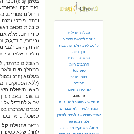
וסבר הג
בסימן קנ"ט)
זאת בק"ו, שבארבע
החולים פטורים, כל
וכתבו פוסקי זמננו
סובלות מכאב ראש 
סגולות ותפילות
סוף היום. אלא אם 
ציורים לפרשת השבוע
וב
(הגרע"י,יחוו"ד,ג,מ)
עלונים לשבת ולפרשת שבוע
זה תקף גם לגבי מ
הדף היומי
(הליכות שלמה עמ' ת
המשנה היומית
האוכלים בהיתר, ל
הרמב"ם היומי
במהלך היום ולאכול
טופ-top
בעלמא
(הרב נבנצל,
דברי תורה
(ללא הפסוקים המק
תהילים
האש
השאלה היא על
לוח כיתתי חינמי
.
בתשעה באב
פרסום:
(ועיין
אפוא להבדיל על "ח
מופאש - מופע להטוטים
ענבים שברכתו בפה"ג
הצגה לנוער ולמתגברים
אתר שורש - גולשים לתוכן
שאוכל, כי אין בכך ע
הלכה בפרשה
נראה שנטילת
קלי
מחולל משחקים ClapLab
לחול, שלא כסעודה 