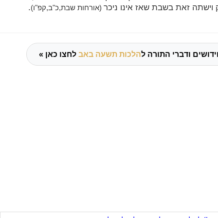
 וישתה זאת בשבת שאז אינו ניכר
.
(אורחות שבת,כ"ב,קפ"ו)
דושים ודברי התורה ל
הלכות תשעה באב
לחצו כאן »