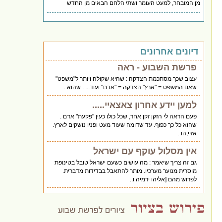
מן המובחר, למעט העומר ושתי הלחם הבאים מן החדש
דיונים אחרונים
פרשת השבוע - ראה
עצוב שכך מסתכמת הצדקה : שהיא שקולה ויותר ל"משפט"
שאם המשפט = "ארץ" הצדקה = "אדם" ועוד... . שהוא..
למען יידע אחרון צאצאיי.....
פעם הראה לי הזקן זקן אחר, שכל כולו כעין "פקעת" אדם .
שהוא כל כך כפוף. עד שדומה שעוד מעט ופניו נושקים לארץ.
אזיי,הו..
אין מסלול עוקף עם ישראל
גם זה צריך שיאמר : מה עושים כשעם ישראל טובל בטינופת
מוסרית מנוער מערכיו. מותר להתאבל בבדידות מדברית.
לפרוש מהם [אליהו ירמיה ו..