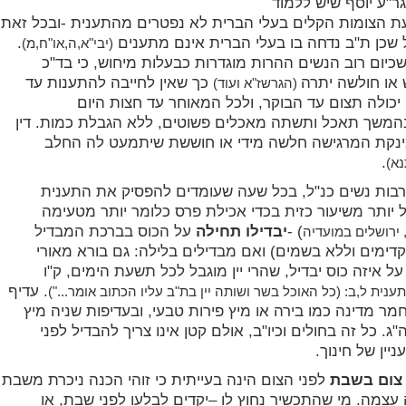
ר"ע יוסף שיש ללמוד
ת הצומות הקלים בעלי הברית לא נפטרים מהתענית -ובכל זאת
 שכן ת"ב נדחה בו בעלי הברית אינם מתענים
.
(יבי"א,ה,או"ח,מ)
 שכיום רוב הנשים ההרות מוגדרות כבעלות מיחוש, כי בד"כ
או חולשה יתרה
כך שאין לחייבה להתענות עד
(הגרשז"א ועוד)
יכולה תצום עד הבוקר, ולכל המאוחר עד חצות היום
המשך תאכל ותשתה מאכלים פשוטים, ללא הגבלת כמות. דין
ינקת המרגישה חלשה מידי או חוששת שיתמעט לה החלב
.
נא)
רבות נשים כנ"ל, בכל שעה שעומדים להפסיק את התענית
 יותר משיעור כזית בכדי אכילת פרס כלומר יותר מטעימה
) -
יבדילו
תחילה
על הכוס בברכת המבדיל
 ירושלים במועדיה
דימים וללא בשמים) ואם מבדילים בלילה: גם בורא מאורי
 איזה כוס יבדיל, שהרי יין מוגבל לכל תשעת הימים, ק"ו
. עדיף
 תענית ל,ב: (כל האוכל בשר ושותה יין בת"ב עליו הכתוב אומר...")
מר מדינה כמו בירה או מיץ פירות טבעי, ובעדיפות שניה מיץ
. כל זה בחולים וכיו"ב, אולם קטן אינו צריך להבדיל לפני
ניין של חינוך.
 צום בשבת
לפני הצום הינה בעייתית כי זוהי הכנה ניכרת משבת
עצמה. מי שהתכשיר נחוץ לו –יקדים לבלעו לפני שבת, או