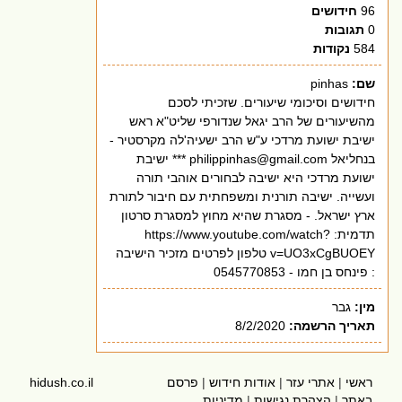
96
חידושים
0
תגובות
584
נקודות
שם:
pinhas
חידושים וסיכומי שיעורים. שזכיתי לסכם
מהשיעורים של הרב יגאל שנדורפי שליט"א ראש
ישיבת ישועת מרדכי ע"ש הרב ישעיה'לה מקרסטיר -
בנחליאל
philippinhas@gmail.com
*** ישיבת
ישועת מרדכי היא ישיבה לבחורים אוהבי תורה
ועשייה. ישיבה תורנית ומשפחתית עם חיבור לתורת
ארץ ישראל. - מסגרת שהיא מחוץ למסגרת סרטון
תדמית: https://www.youtube.com/watch?
v=UO3xCgBUOEY טלפון לפרטים מזכיר הישיבה
: פינחס בן חמו - 0545770853
מין:
גבר
תאריך הרשמה:
8/2/2020
ראשי
|
אתרי עזר
|
אודות חידוש
|
פרסם
hidush.co.il
באתר
|
הצהרת נגישות
|
מדיניות