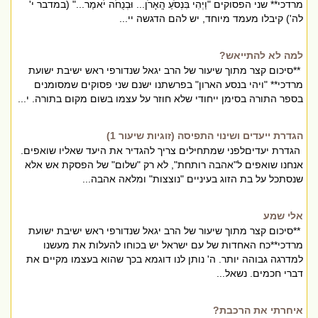
מרדכי** שני הפסוקים "וַיְהִי בִּנְסֹעַ הָֽאָרֹן... וּבְנֻחֹה יֹאמַר..." (במדבר י'
לה') קיבלו מעמד מיוחד, יש להם הדגשה יי...
למה לא להתייאש?
**סיכום קצר מתוך שיעור של הרב יגאל שנדורפי ראש ישיבת ישועת
מרדכי** "ויהי בנסע הארון" בפרשתנו ישנם שני פסוקים שמסומנים
בספר התורה בסימן ייחודי שלא חוזר על עצמו בשום מקום בתורה. י...
הגדרת ייעדים ושינוי התפיסה (זוגיות שיעור 1)
הגדרת יעדיםלפני שמתחילים צריך להגדיר את היעד שאליו שואפים.
אנחנו שואפים ל"אהבה רותחת", לא רק "שלום" של הפסקת אש אלא
שנסתכל על בת הזוג בעיניים "נוצצות" ומלאה אהבה...
אלי שמע
**סיכום קצר מתוך שיעור של הרב יגאל שנדורפי ראש ישיבת ישועת
מרדכי**כח האחדות של עם ישראל יש בכוחו להעלות את מעשנו
למדרגה גבוהה יותר. ה' נותן לנו דוגמא בכך שהוא בעצמו מקיים את
דברי חכמים. נשאל...
איחרתי את הרכבת?