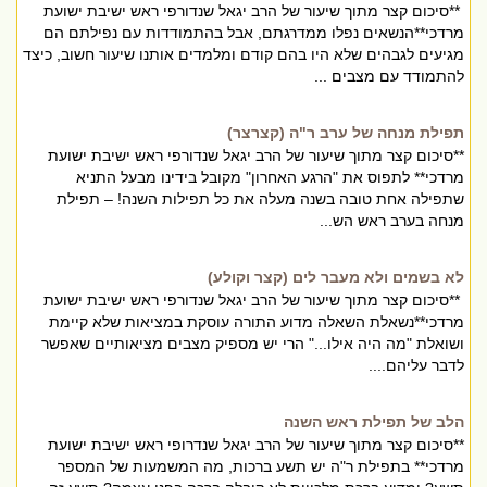
**סיכום קצר מתוך שיעור של הרב יגאל שנדורפי ראש ישיבת ישועת
מרדכי**הנשאים נפלו ממדרגתם, אבל בהתמודדות עם נפילתם הם
מגיעים לגבהים שלא היו בהם קודם ומלמדים אותנו שיעור חשוב, כיצד
להתמודד עם מצבים ...
תפילת מנחה של ערב ר"ה (קצרצר)
**סיכום קצר מתוך שיעור של הרב יגאל שנדורפי ראש ישיבת ישועת
מרדכי** לתפוס את "הרגע האחרון" מקובל בידינו מבעל התניא
שתפילה אחת טובה בשנה מעלה את כל תפילות השנה! – תפילת
מנחה בערב ראש הש...
לא בשמים ולא מעבר לים (קצר וקולע)
**סיכום קצר מתוך שיעור של הרב יגאל שנדורפי ראש ישיבת ישועת
מרדכי**נשאלת השאלה מדוע התורה עוסקת במציאות שלא קיימת
ושואלת "מה היה אילו..." הרי יש מספיק מצבים מציאותיים שאפשר
לדבר עליהם....
הלב של תפילת ראש השנה
**סיכום קצר מתוך שיעור של הרב יגאל שנדרופי ראש ישיבת ישועת
מרדכי** בתפילת ר"ה יש תשע ברכות, מה המשמעות של המספר