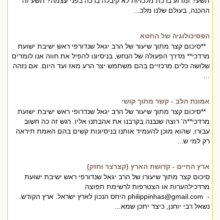
תשע? ומדוע ברכת מלכויות לא קיבלה ברכה בפני עצמה? תשע זה
ההכנה, בעולם שלנו מלכ...
הפסיכולוגיה של החטא
**סיכום קצר מתוך שיעור של הרב יגאל שנדורפי ראש ישיבת ישועת
מרדכי** מדרך הפעולה של הנחש, בניסיונו להפיל את חווה אנו לומדים
שלושה כלים מרכזיים בהם משתמש יצר הרע מאז ועד היום. אם נזהה
...
אמונת הלב - קשר מתוך קושי
**סיכום קצר מתוך שיעור של הרב יגאל שנדרופי ראש ישיבת ישועת
מרדכי**ה' רוצה שנבנה בקרבנו את אהבתנו אליו. רגש זה כה חשוב
עבורו, שהוא מוכן להעמיד אותנו בניסיונות קשים בהם האמת תיראה
רק למי ש...
ארץ החיים - קדושת הארץ (קצרצר וחזק)
סיכום קצר מתוך שיעורו של הרב יגאל שנדורפי ראש ישיבת ישועת
מרדכילהערות או הצטרפות לרשימת תפוצה
-
philippinhas@gmail.com
היחס הנכון לארץ ישראל. ארץ הקודש.
נשאל רבי יוחנן, כיצד יתכן שמא...