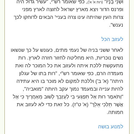
וּשְׁנֵי בָנָיו"
, כפי שאומר רש"י, "עשיר גדול היה
(רות א' א')
ופרנס הדור ויצא מארץ ישראל לחוצה לארץ מפני
צרות העין שהיתה עינו צרה בעניי' הבאים לדוחקו לכך
נענש".
לעזוב הכל
לאחר ששני בניה של נעמי מתים, כעונש על כך שנשאו
נשים נוכריות, היא מחליטה לחזור חזרה לארץ. רות
מתעקשת ללכת איתה ולעזוב את כל המוכר לה ואת
מעמדה הרם, כפי שאומר רש"י, "רות בתו של עגלון
היתה" (א' ב') וללכת למקום לא מוכר בו היא עתידה
להיות ענייה ובמעמד נמוך עקב היותה "מואביה",
"וַתֹּאמֶר רוּת אַל תִּפְגְּעִי בִי לְעָזְבֵךְ לָשׁוּב מֵאַחֲרָיִךְ כִּי אֶל
אֲשֶׁר תֵּלְכִי אֵלֵךְ" (א' ט"ז). כל זאת כדי לא לעזוב את
חמותה.
למנוע בושה