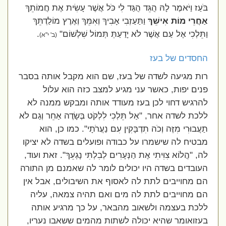
בֹּעַז וַיֹּאמֶר לָהּ הֻגֵּד הֻגַּד לִי כֹּל אֲשֶׁר עָשִׂית אֶת חֲמוֹתֵךְ
אַחֲרֵי מוֹת אִישֵׁךְ
וַתַּעַזְבִי אָבִיךְ וְאִמֵּךְ וְאֶרֶץ מוֹלַדְתֵּךְ
וַתֵּלְכִי אֶל עַם אֲשֶׁר לֹא יָדַעַתְּ תְּמוֹל שִׁלְשׁוֹם"
.
(ב' י"א)
החסדים של בעז
רות מגיעה לשדה של בעז, שם הוא מקבל אותה בסבר
פנים יפות, כאשר עני מגיע למצב כזה הוא עלול
להרגיש דחוי לכן בעז מעודד אותה ומבקש ממנה לא
ללכת לשדה אחר, "אַל תֵּלְכִי לִלְקֹט בְּשָׂדֶה אַחֵר וְגַם לֹא
תַעֲבוּרִי מִזֶּה וְכֹה תִדְבָּקִין עִם נַעֲרֹתָי". כמו כן, הוא
מבטיח לה שישמרו על כבודה ופועלים בשדה לא יציקו
לה, "הֲלוֹא צִוִּיתִי אֶת הַנְּעָרִים לְבִלְתִּי נָגְעֵךְ". זאת ועוד,
העובדים בשדה היו יכולים לומר לה שאמנם מן התורה
הם מחוייבים לתת לה לאסוף את השיבולים, אבל אין
הם מחוייבים לתת לה מים ואם תהיה צמאה, עליה
ללכת בעצמה ולשאוב מהבאר, על כך מרגיע אותה
בעזואומר שהיא יכולה לשתות מהמים ששאבו נעריו,