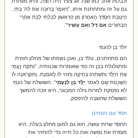
ולבלות אתו, כמו שכל זוג צעיר היה רוצה, והיא מוותרת
גם על זה ומתחתנת איתו, "וַיֹּאמֶר בְּרוּכָה אַתְּ לה' בִּתִּי,
הֵיטַבְתְּ חַסְדֵּךְ הָאַחֲרוֹן מִן הָרִאשׁוֹן לְבִלְתִּי לֶכֶת אַחֲרֵי
הַבַּחוּרִים
אִם דַּל וְאִם עָשִׁיר
".
יולד בן לנעמי
הם מתחתנים, נולד בן, ואכן נשמתו של מחלון חוזרת
ומתגלגלת בבן זה כפי שאומרות שכנותיה, "וַתִּקַּח נָעֳמִי
אֶת הַיֶּלֶד וַתְּשִׁתֵהוּ בְחֵיקָהּ וַתְּהִי לוֹ לְאֹמֶנֶת. וַתִּקְרֶאנָה לוֹ
הַשְּׁכֵנוֹת שֵׁם לֵאמֹר
יֻלַּד בֵּן לְנָעֳמִי
". השושלת של נעמי
לא נפסקת למרות גילה המבוגר, היא זוכה להמשך
השושלת שחשבה להיפסק.
חסד עם המתים
החסד שרות עושה, הוא גם למען מחלון בעלה, היא
מוסרת את נפשה ואת כל חייה כדי להחזיר את