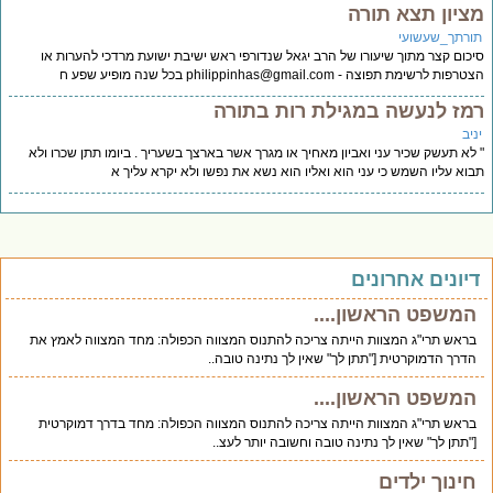
ציון תצא תורה
ורתך_שעשועי
כום קצר מתוך שיעורו של הרב יגאל שנדורפי ראש ישיבת ישועת מרדכי להערות או
טרפות לרשימת תפוצה -
philippinhas@gmail.com
בכל שנה מופיע שפע ח
מז לנעשה במגילת רות בתורה
יב
לא תעשק שכיר עני ואביון מאחיך או מגרך אשר בארצך בשעריך . ביומו תתן שכרו ולא
וא עליו השמש כי עני הוא ואליו הוא נשא את נפשו ולא יקרא עליך א
יונים אחרונים
המשפט הראשון....
בראש תרי"ג המצוות הייתה צריכה להתנוס המצווה הכפולה: מחד המצווה לאמץ את
הדרך הדמוקרטית ["תתן לך" שאין לך נתינה טובה..
המשפט הראשון....
בראש תרי"ג המצוות הייתה צריכה להתנוס המצווה הכפולה: מחד בדרך דמוקרטית
["תתן לך" שאין לך נתינה טובה וחשובה יותר לעצ..
חינוך ילדים