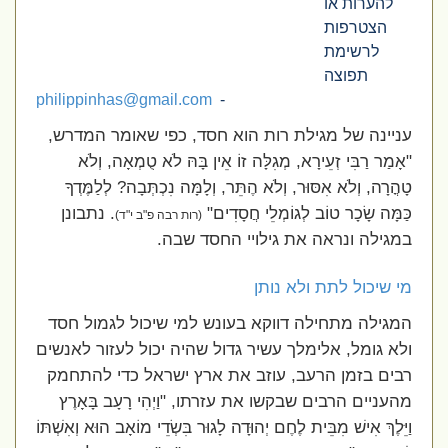
להערות או
הצטרפות
לרשימת
תפוצה
philippinhas@gmail.com
-
עניינה של מגילת רות הוא חסד, כפי שאומר המדרש,
"אָמַר רַבִּי זְעֵירָא, מְגִלָּה זוֹ אֵין בָּהּ לֹא טֻמְאָה, וְלֹא
טָהֳרָה, וְלֹא אִסּוּר, וְלֹא הֶתֵּר, וְלָמָּה נִכְתְּבָה? לְלַמֶּדְךָ
כַּמָּה שָׂכָר טוֹב לְגוֹמְלֵי חֲסָדִים"
. נתבונן
(רות רבה פ"ב י"ד)
במגילה ונראה את גילויי החסד שבה.
מי שיכול לתת ולא נותן
המגילה מתחילה דווקא בעונש למי שיכול לגמול חסד
ולא גומל, אלימלך עשיר גדול שהיה יכול לעזור לאנשים
רבים בזמן הרעב, עוזב את ארץ ישראל כדי להתחמק
מהעניים הרבים שבקשו את עזרתו, "וַיְהִי רָעָב בָּאָרֶץ
וַיֵּלֶךְ אִישׁ מִבֵּית לֶחֶם יְהוּדָה לָגוּר בִּשְׂדֵי מוֹאָב הוּא וְאִשְׁתּוֹ