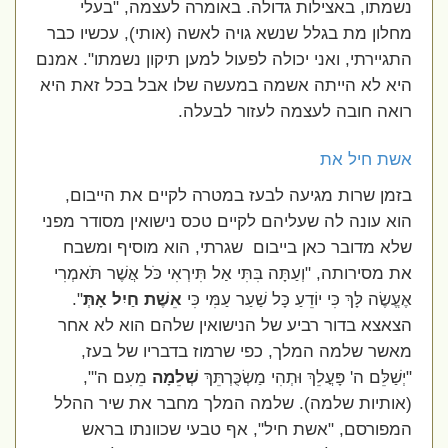
נשמתו, באצילות גדולה. באומרה לעצמה, "בעלי
מחלון מת בגלל שנשא גויה לאשה (אותי), עכשיו כבר
התגיירתי, ואני יכולה לפעול למען תיקון נשמתו". אמנם
היא לא הייתה אשמה במעשה שלו אבל בכל זאת היא
רואה חובה לעצמה לעזור לבעלה.
אשת חיל את
בזמן שרות מגיעה לבעז במטרה לקיים את הייבום,
הוא עונה לה שעליהם לקיים טכס נישואין מסודר מפני
שלא מדובר כאן בייבום
שגרתי, הוא מוסיף ומשבח
את מסירותה, "וְעַתָּה בִּתִּי אַל תִּירְאִי כֹּל אֲשֶׁר תֹּאמְרִי
אֶעֱשֶׂה לָּךְ כִּי יוֹדֵעַ כָּל שַׁעַר עַמִּי כִּי
אֵשֶׁת חַיִל אָתְּ
".
הצאצא בדור רביע של הנישואין שלהם הוא לא אחר
מאשר שלמה המלך, כפי שרמוז בדבריו של בעז,
"יְשַׁלֵּם ה' פָּעֳלֵךְ וּתְהִי מַשְׂכֻּרְתֵּךְ
שְׁלֵמָה
מֵעִם ה'",
(אותיות שלמה). שלמה המלך מחבר את שיר ההלל
המפורסם, "אשת חיל", אף טבעי שכוונתו בראש