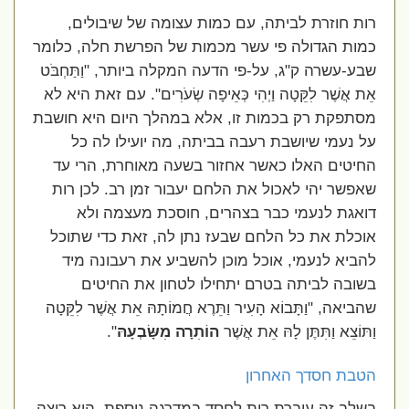
רות חוזרת לביתה, עם כמות עצומה של שיבולים,
כמות הגדולה פי עשר מכמות של הפרשת חלה, כלומר
שבע-עשרה ק"ג, על-פי הדעה המקלה ביותר, "וַתַּחְבֹּט
אֵת אֲשֶׁר לִקֵּטָה וַיְהִי כְּאֵיפָה שְׂעֹרִים". עם זאת היא לא
מסתפקת רק בכמות זו, אלא במהלך היום היא חושבת
על נעמי שיושבת רעבה בביתה, מה יועילו לה כל
החיטים האלו כאשר אחזור בשעה מאוחרת, הרי עד
שאפשר יהי לאכול את הלחם יעבור זמן רב. לכן רות
דואגת לנעמי כבר בצהרים, חוסכת מעצמה ולא
אוכלת את כל הלחם שבעז נתן לה, זאת כדי שתוכל
להביא לנעמי, אוכל מוכן להשביע את רעבונה מיד
בשובה לביתה בטרם יתחילו לטחון את החיטים
שהביאה, "וַתָּבוֹא הָעִיר וַתֵּרֶא חֲמוֹתָהּ אֵת אֲשֶׁר לִקֵּטָה
וַתּוֹצֵא וַתִּתֶּן לָהּ אֵת אֲשֶׁר
הוֹתִרָה מִשָּׂבְעָהּ
".
הטבת חסדך האחרון
בשלב זה עוברת רות לחסד במדרגה נוספת, היא רוצה