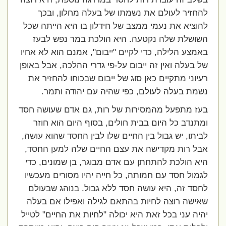
להחזיר לעולם את נשמתו של בעלה מחלון, ובכך
להוציא את נעמי ממצב של חידלון בו היא הייתה שכל
השושלת שלה נקטעה. היא הולכת במר נפש לבעז
באמצע הלילה, כדי לקיים "ייבום", אמנם הוא לא אחיו
של בעלה ואין זה ייבום על-פי גדרי ההלכה, אבל באופן
רעיוני מתקיים כאן סוג של ייבום שבכוחו להחזיר את
נשמת בעלה לעולם, כפי שהיה עם יהודה ותמר.
בעז מתפעל מהמסירות של רות, גם אדם שעושה חסד
ומתנדב כל היום בבית חולים, בסוף היום הוא חוזר
לביתו, יש גבול בין החיים שלו לבין החסד שהוא עושה,
אבל רות מקדישה את עצם החיים שלה למען החסד,
היא הולכת להתחתן עם אדם מבוגר, בן שמונים, כדי
לגמול חסד עם חמותה, כל חייה יהיו מסורים מעכשיו
לחסד זה, היא עושה חסד ללא גבול. בנוהג שבעולם
שאישה רוצה לחיות בהתאם לגילה ואפילו אם בעלה
יהיה עני בכל זאת היא יכולה "לחיות את החיים" לטייל