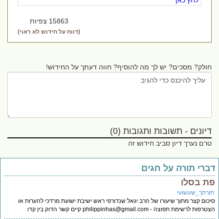
לחץ כאן
15863 צפיות
(דווח על חידוש לא ראוי)
חולק? מסכים? יש לך מה להוסיף? חווה דעתך על החידוש!
דיונים - תשובות ותגובות (0)
טרם נערך דיון סביב חידוש זה
ברי תורה על חגים
ת בסלו
ורתך_שעשועי
כום קצר מתוך שיעורו של הרב יגאל שנדורפי ראש ישיבת ישועת מרדכי להערות או
טרפות לרשימת תפוצה -
philippinhas@gmail.com
קיים קשר הדוק בין קדו