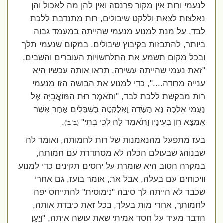
לנעמי ורות אין מקור פרנסה ואין להן מה לאכול והן
נאלצות לצאת וללקט שיבולים, רות מתנדבת ללכת
לבד, על מנת למנוע מנעמי שהייתה במעמד גבוה
ביותר, להתבזות בקיבוץ שיבולים. במקום שנעמי תלך
ובכל מקום תשמע את התלחשויות העוברים והשבים,
"זאת נעמי שהייתה עשירה, תראו אותה עכשיו היא
ענייה מרודה....", כדי למנוע את הבושה הזו מנעמי
רות מבקשת ללכת לבד, "וַתֹּאמֶר רוּת הַמּוֹאֲבִיָּה אֶל
נָעֳמִי אֵלְכָה נָּא הַשָּׂדֶה וַאֲלַקֳטָה בַשִּׁבֳּלִים אַחַר אֲשֶׁר
אֶמְצָא חֵן בְּעֵינָיו וַתֹּאמֶר לָהּ לְכִי בִתִּי"
.
(ב' ב')
בעז מתפעל מהנאמנות של רות לחמותה, ואומר לה
שבנוהג שבעולם הכלה לא מסתדרת עם חמותה,
במקרה הטוב היא שומרת על יחסים תקינים כדי למנוע
וויכוחים עם בעלה, אבל את, אומר בועז, גם אחרי
שכבר לא הייתה לך סיבה "נימוסית" להתייחס יפה
לחמותך, אחרי מות בעלך, בכל זאת כיבדת אותה,
הדבר מעיד על חסד אמיתי שאת עושה איתה, "וַיַּעַן