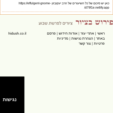
כאן יש סיכום של כל השיעורים של הרב יעקובזון https://effulgent-gnome-
d79f1e.netlify.app/
ראשי
|
אתרי עזר
|
אודות חידוש
|
פרסם
hidush.co.il
באתר
|
הצהרת נגישות
|
מדיניות
פרטיות
|
צור קשר
נגישות