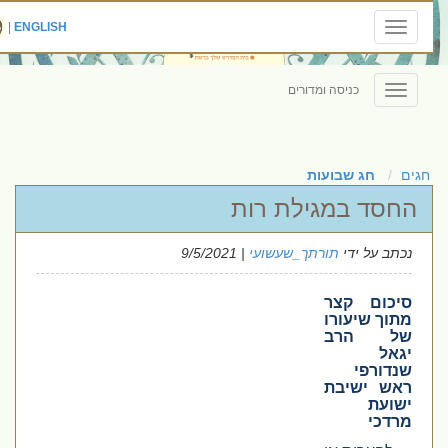
|
ENGLISH
Toggle
navigation
כניסה ומדורים
Toggle
navigation
חגים
חג שבועות
החסד במגילת רות
נכתב על ידי
תורתך_שעשועי
| 9/5/2021
סיכום קצר
מתוך שיעורו
של הרב
יגאל
שנדורפי
ראש ישיבת
ישועת
מרדכי