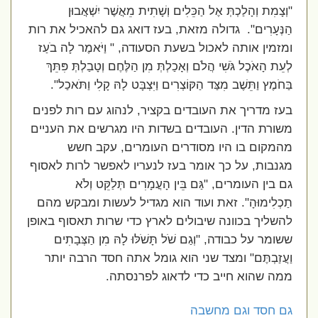
"וְצָמִת וְהָלַכְתְּ אֶל הַכֵּלִים וְשָׁתִית מֵאֲשֶׁר יִשְׁאֲבוּן
הַנְּעָרִים".
גדולה מזאת, בעז דואג גם להאכיל את רות
ומזמין אותה לאכול בשעת הסעודה, " וַיֹּאמֶר לָה בֹעַז
לְעֵת הָאֹכֶל גֹּשִׁי הֲלֹם וְאָכַלְתְּ מִן הַלֶּחֶם וְטָבַלְתְּ פִּתֵּךְ
בַּחֹמֶץ וַתֵּשֶׁב מִצַּד הַקּוֹצְרִים וַיִּצְבָּט לָהּ קָלִי וַתֹּאכַל".
בעז מדריך את העובדים בקציר, לנהוג עם רות לפנים
משורת הדין. העובדים בשדות היו מגרשים את העניים
מהמקום בו היו מסודרים העומרים, עקב חשש
מגנבות, על כך אומר בעז לנעריו לאפשר לרות לאסוף
גם בין העומרים, "גַּם בֵּין הָעֳמָרִים תְּלַקֵּט וְלֹא
תַכְלִימוּהָ". זאת ועוד הוא מגדיל לעשות ומבקש מהם
להשליך בכוונה שיבולים לארץ כדי שרות תאסוף באופן
ששומר על כבודה, "וְגַם שֹׁל תָּשֹׁלּוּ לָהּ מִן הַצְּבָתִים
וַעֲזַבְתֶּם" ומצד שני הוא גומל אתה חסד הרבה יותר
ממה שהוא חייב כדי לדאוג לפרנסתה.
גם חסד וגם מחשבה