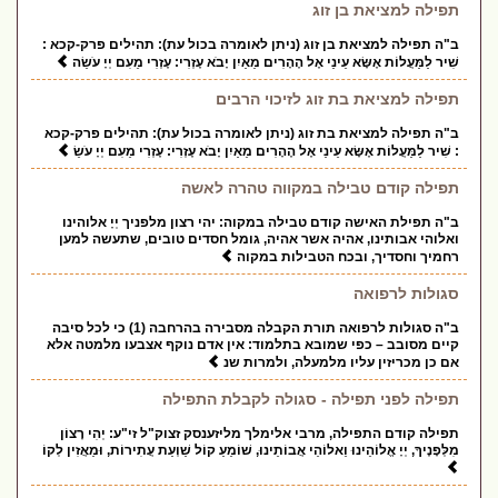
תפילה למציאת בן זוג
ב"ה תפילה למציאת בן זוג (ניתן לאומרה בכול עת): תהילים פרק-קכא :
שִׁיר לַמַּעֲלוֹת אֶשָּׂא עֵינַי אֶל הֶהָרִים מֵאַיִן יָבֹא עֶזְרִי: עֶזְרִי מֵעִם יְיָ עֹשֵׂה
תפילה למציאת בת זוג לזיכוי הרבים
ב"ה תפילה למציאת בת זוג (ניתן לאומרה בכול עת): תהילים פרק-קכא
: שִׁיר לַמַּעֲלוֹת אֶשָּׂא עֵינַי אֶל הֶהָרִים מֵאַיִן יָבֹא עֶזְרִי: עֶזְרִי מֵעִם יְיָ עֹשֵׂ
תפילה קודם טבילה במקווה טהרה לאשה
ב"ה תפילת האישה קודם טבילה במקוה: יהי רצון מלפניך יְיָ אלוהינו
ואלוהי אבותינו, אהיה אשר אהיה, גומל חסדים טובים, שתעשה למען
רחמיך וחסדיך, ובכח הטבילות במקוה
סגולות לרפואה
ב"ה סגולות לרפואה תורת הקבלה מסבירה בהרחבה (1) כי לכל סיבה
קיים מסובב – כפי שמובא בתלמוד: אין אדם נוקף אצבעו מלמטה אלא
אם כן מכריזין עליו מלמעלה, ולמרות שנ
תפילה לפני תפילה - סגולה לקבלת התפילה
תפילה קודם התפילה, מרבי אלימלך מליזענסק זצוק"ל זי"ע: יְהִי רָצוֹן
מִלְּפָנֶיךָ, יְיָ אֱלוֹהֵינוּ וֵאלוֹהֵי אֲבוֹתֵינוּ, שׁוֹמֵעַ קוֹל שַׁוְעַת עֲתִירוֹת, וּמַאֲזִין לְקוֹ