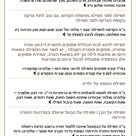
אֱלוהֵינוּ וֵאלוהֵי אֲבותֵינוּ, אדון השלום, מלך שהשלום שלו ש תַּשְׁרֶה
אהבה ואחווה שלום ורע
תפילה לפני תפילה מהשלה הקדוש, גם טוב לתת צדקה
בקופת הצדקה לפני תפילה
ב"ה הקדמה לתפילה: אָנָא יְיָ אֱלוֹהַי אַל יְעַכֵּב שׁוּם חֵטְא וְעָוֹן וְהִרְהוּר רָע
אֶת תְּפִלָּתֵנוּ, וְתַּעֲלֶה לְרָצוֹן לְמָעְלָה עַד
תפילה לזיווג לבת הכוללת פסוקים להסרת דיכאון ומרה
שחורה, פסוקים מתורת הקבלה , יש לומר את התפילה בשעות
היום או מחצות לילה אך לא בשעות הערב, אמירת פסוקים
אלו בהתמדה מסוגלת לבטל עיכובים ומניעות
בס"ד קובץ פסוקים ותפילה לזיווג: אַתָּה הוּא יְיָ אֱלוֹהֵינוּ שֶׁהִקְטִירוּ
אֲבוֹתֵינוּ לְפָנֶיךָ אֶת קְטֹרֶת הַסַּמִּים בִּזְמַן שֶׁבֵּית הַמִּקְדָּשׁ קַ
תפילת האמא על ילדיה
ב"ה תפילה לאמא להצלחת הילדים ברוחניות הי"ו: יְהִי רָצון מִלְּפָנֶיךָ יְיָ
אֱלוֹהֵינוּ וֶאֱלוֹהַי אֲבוֹתֵינוּ שתהא השעה הזאת, שעת רחמים, שעת רצון,
שעת הקשבה, שעת האזנה, שעת קיבול תפילו
תפילה על הבן / תפילה על הבעל שיעלה במדרגות התורה
והיראה
ב"ה תפילה על הבן/בעל שיזכה ללמוד תורה בישוב הדעת ויתעלה
במדרגות התורה והיראה: נִשְׁמַת כָּל חַי תְּבָרֵךְ אֶת שִׁמְךָ יְיָ אֱלוֹהֵינוּ, וְרוּחַ