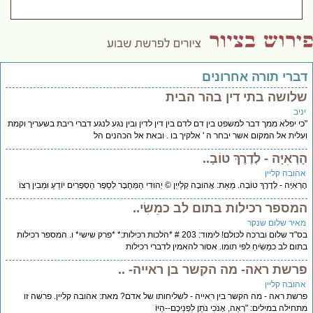
דברי תורה אחרונים
שלושה בתי דין בהר הבית
יניב
"כי יפלא ממך דבר למשפט בין דם לדם בין דין לדין ובין נגע לנגע דברי ריבת בשעריך וקמת
ועלית אל המקום אשר יבחר ה ' אלקיך בו . ובאת אל הכהנים הל
הָרְאִיָּה - לְדֶרֶךְ טוֹבָ..
אהובה קליין
הָרְאִיָּה - לְדֶרֶךְ טוֹבָה. מֵאֵת: אֲהוּבָה קְלַייְן © יְהוּדִי הַמְּחֻבָּר לְסֵפֶר הַסְּפָרִים יוֹדֵעַ וּמֵבִין רְצוֹ
המספר רכילות בתום לב כמֵשִׂי..
מאיר שלום שנקר
בס"ד שלום וברכה לכולם! לימוד: 203 # *הלכות רכילות:* *פרק שישי* ו. המספר רכילות
בתום לב כמֵשִׂיחַ לפי תומו. אסור להאמין לדברי רכילות
פרשת ראה- מה הקשר בן ראייה- ..
אהובה קליין
פרשת ראה - מה הקשר בין ראייה - לשליחותו של אדם? מאת: אהובה קליין. פרשה זו
מתחילה במילים: "רְאֵה, אָנֹכִי נֹתֵן לִפְנֵיכֶם--הַיּוֹ