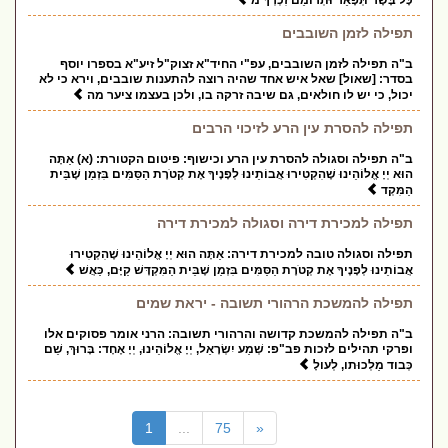
כָּל בָּשָׂר תְּפָאֵר וּתְרוֹמֵם זִכְרְךָ מ
תפילה לזמן השובבים
ב"ה תפילה לזמן השובבים, עפ"י החיד"א זצוק"ל זיע"א בספרו יוסף
בסדר: [שאול] שאל איש אחד שהיה רוצה להתענות שובבים, וירא כי לא
יכול, כי יש לו חולאים, גם שיבה זרקה בו, ולכן בעצמו ציער מה
תפילה להסרת עין הרע לזיכוי הרבים
ב"ה תפילה וסגולה להסרת עין הרע וכישוף: פיטום הקטורת: (א) אַתָּה
הוּא יְיָ אֱלוֹהֵינוּ שֶׁהִקְטִירוּ אֲבוֹתֵינוּ לְפָנֶיךָ אֶת קְטֹרֶת הַסַּמִּים בִּזְמַן שֶׁבֵּית
הַמִּקְד
תפילה למכירת דירה וסגולה למכירת דירה
תפילה וסגולה טובה למכירת דירה: אַתָּה הוּא יְיָ אֱלוֹהֵינוּ שֶׁהִקְטִירוּ
אֲבוֹתֵינוּ לְפָנֶיךָ אֶת קְטֹרֶת הַסַּמִּים בִּזְמַן שֶׁבֵּית הַמִּקְדָּשׁ קַיָּם, כַּאֲשׁ
תפילה להמשכת הרהורי תשובה - יראת שמים
ב"ה תפילה להמשכת קדושה והרהורי תשובה: הרני אומר פסוקים אלו
ופרקי תהילים לזכות פב"פ: שְׁמַע יִשְׂרָאֵל, יְיָ אֱלוֹהֵינוּ, יְיָ אֶחָד: בָּרוּךְ, שֵׁם
כְּבוד מַלְכוּתו, לְעולָ
(current)
1
...
75
«