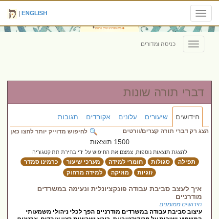
|
ENGLISH
Toggle
navigation
כניסה ומדורים
Toggle
navigation
דברי תורה שונות
חידושים
שיעורים
עלונים
אקורדים
תגובות
הצג רק דברי תורה קצרים/וורטים
לחיפוש מדוייק יותר לחצו כאן
1500 תוצאות
להצגת תוצאות נוספות, צמצם את החיפוש על ידי בחירת תת קטגוריה
תפילה
סגולות
חומרי למידה
מערכי שיעור
כרמינו סמדר
זוגיות
מוזיקה
למידה מרחוק
איך לעצב סביבת עבודה פונקציונלית ונעימה במשרדים
מודרניים
חידושים ממומנים
עיצוב סביבת עבודה במשרדים מודרניים הפך לכלי ניהולי משמעותי