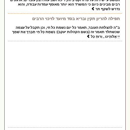
המשפיע ישירות על פרודוקטיביות, ריכוז ושביעות רצון עובדים. ארגונים
רבים מבינים כיום כי המשרד הוא יותר מאוסף עמדות עבודה, והוא
נדרש לשקף תר
תפילה להריון תקין ובריא בסד מיועד לזיכוי הרבים
ב"ה להצלחת העובר, תאמר כל יום נשמת כל חי, וכן תקבל על עצמה
שכשתלד תאמר זה (בשם הקהלות יעקב): נִשְׁמַת כָּל חַי תְּבָרֵךְ אֶת שִׁמְךָ
יְיָ אֱלוֹהֵינוּ , וְרוּחַ כָּל