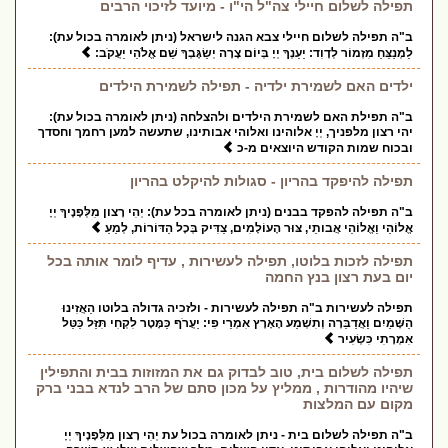
תפילה לשלום חיילי צה"ל הי"ו - מיועד לזיכוי הרבים
ב"ה תפילה לשלום חיילי צבא הגנה לישראל (ניתן לאומרה בכול עת):
לַמְנַצֵּחַ מִזְמוֹר לְדָוִד: יַעַנְךָ יְיָ בְּיוֹם צָרָה יְשַׂגֶּבְךָ שֵׁם אֱלֹהֵי יַעֲקֹב:
ילדים האם לשמירת ילדיה - תפילה לשמירת הילדים
ב"ה תפילת האם לשמירת הילדים ולהצלחה (ניתן לאומרה בכול עת):
יהי רצון מלפניך, יְיָ אלוהינו ואלוהי אבותינו, שתעשה למען רחמך וחסדך
ובכוח שמות הקודש היוצאים מ-כ
תפילה להיפקד בהריון - סגולות להיקלט בהריון
ב"ה תפילה להפקד בבנים (ניתן לאומרה בכל עת): יְהִי רָצון מִלְּפָנֶיךָ יְיָ
אֱלוֹהַי וֵאֱלוֹהֵי אֲבותֵי, צּוּר הָעוֹלָמִים, צַדִּיק בְּכָל הַדּוֹרוֹת, לְמַעַ
תפילה לזכות בלוטו, תפילה לעשירות , עדיף לומר אותה בכל
יום בעת רצון בנץ החמה
תפילה לעשירות ב"ה תפילה לעשירות - ולזכיה גדולה בלוטו הַאֲזִינוּ
הַשָּׁמַיִם וַאֲדַבֵּרָה וְתִשְׁמַע הָאָרֶץ אִמְרֵי פִי: יַעֲרֹף כַּמָּטָר לִקְחִי תִּזַּל כַּטַּל
אִמְרָתִי כִּשְׂעִיר
תפילה לשלום בית, טוב לבדוק גם את המזוזות בבית והתפילין
שיהיו מהודרות , ממליץ על מכון סתם של הרב לנדא בבני ברק
מקום עם המלצות
ב"ה תפילה לשלום בית - ניתן לאומרה בכול עת יְהִי רָצון מִלְּפָנֶיךָ יְיָ