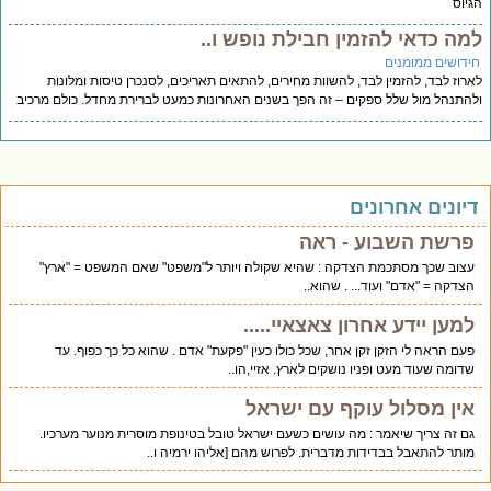
יוס
מה כדאי להזמין חבילת נופש ו..
ידושים ממומנים
רוז לבד, להזמין לבד, להשוות מחירים, להתאים תאריכים, לסנכרן טיסות ומלונות
התנהל מול שלל ספקים – זה הפך בשנים האחרונות כמעט לברירת מחדל. כולם מרכיב
יונים אחרונים
פרשת השבוע - ראה
עצוב שכך מסתכמת הצדקה : שהיא שקולה ויותר ל"משפט" שאם המשפט = "ארץ"
הצדקה = "אדם" ועוד... . שהוא..
למען יידע אחרון צאצאיי.....
פעם הראה לי הזקן זקן אחר, שכל כולו כעין "פקעת" אדם . שהוא כל כך כפוף. עד
שדומה שעוד מעט ופניו נושקים לארץ. אזיי,הו..
אין מסלול עוקף עם ישראל
גם זה צריך שיאמר : מה עושים כשעם ישראל טובל בטינופת מוסרית מנוער מערכיו.
מותר להתאבל בבדידות מדברית. לפרוש מהם [אליהו ירמיה ו..