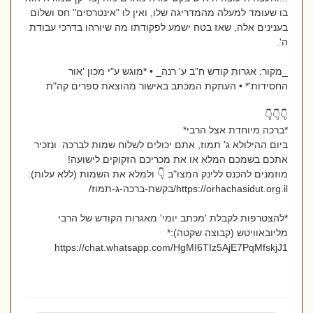
בו שעומד למעלה מהמדריגה שלו, ואין לו "אינטרסים" חס ושלום
בענינים אלה, שאז בטח ישמע לפקודתו מה שיורהו בדרכי עבודת
ה'.
_מקור: אגרות קודש ח"ב ע' רנה_ • *מוגש ע"י מכון 'אור
החסידות'* • העתקת המכתב באישור מהוצאת ספרים קה"ת
👇👇👇
*ברכה מיוחדת אצל הרבי*
ביום ההילולא ג' תמוז, אתם יכולים לשלוח שמות לברכה ונזכיר
אתכם בשמכם המלא או את מכריכם הזקוקים לישועה!
מוזמנים להכנס ללינק המצו"ב 👇 ולמלא את השמות (ללא עלות):
https://orhachasidut.org.il/בקשת-ברכה-ג-תמוז/
*להצטרפות לקבלת 'מכתב יומי' מאגרות הקודש של הרבי
מליובאוויטש (קבוצה שקטה):*
https://chat.whatsapp.com/HgMI6TIz5AjE7PqMfskjJ1