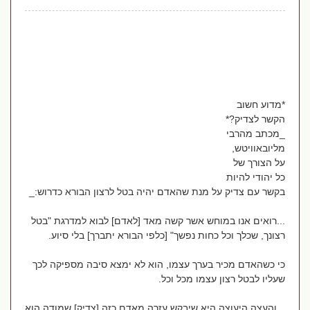
*מדוע חשוב
הקשר לצדיק?*
_מכתב מהרבי
מליובאוויטש,
על הצורך של
כל יהודי להיות
בקשר עם צדיק על מנת שהאדם יהיה בטל לרצון הבורא כדרוש:_
...רואים אנו במוחש אשר קשה מאד [לאדם] לבוא למדרגת "בטל
רצונך, שכלך וכל כחות נפשך" [כלפי הבורא יתברך] בלי סיוע.
כי כשהאדם מכיר בערך עצמו, הוא לא ימצא סיבה מספיקה לכך
שעליו לבטל רצון עצמו מכל וכל.
...והעצה היעוצה היא שיבקש עזרה מאדם כזה [צדיק] שמודה הוא