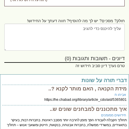
(דווח על חידוש לא ראוי)
חולק? מסכים? יש לך מה להוסיף? חווה דעתך על החידוש!
דיונים - תשובות ותגובות (0)
טרם נערך דיון סביב חידוש זה
ברי תורה על שונות
ידת הקנאה , האם מותר לקנא ?..
ביהו ח
https://he.chabad.org/library/article_cdo/aid/53658
יך מתכוננים למבחנים שונים ש..
ידושים ממומנים
ליך הקבלה לעבודה הפך מזמן להרבה יותר מסבב ראיונות. בחברות רבות, בעיקר
אגידים, במשרדי ממשלה, בחברות אבטחה, בנקאות, הייטק ומשאבי אנוש – תהליך