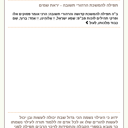
תפילה להמשכת הרהורי תשובה - יראת שמים
ב"ה תפילה להמשכת קדושה והרהורי תשובה: הרני אומר פסוקים אלו
ופרקי תהילים לזכות פב"פ: שְׁמַע יִשְׂרָאֵל, יְיָ אֱלוֹהֵינוּ, יְיָ אֶחָד: בָּרוּךְ, שֵׁם
כְּבוד מַלְכוּתו, לְעולָ
ידוע כי העילוי נשמה הכי גדול שבת יכולה לעשות ובן יכול
לעשות להורים שלו או לכל אדם זה ללמוד תורה לעילוי נשמתו
כך מובא בספרי הקבלה והחסידות לזיכוי הרבים תפילה לפני