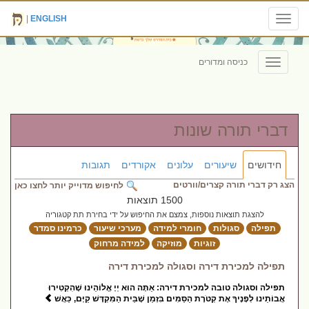
|
ENGLISH
Toggle
navigation
כניסה ומדורים
Toggle
navigation
דברי תורה שונות
חידושים
שיעורים
עלונים
אקורדים
תגובות
הצג רק דברי תורה קצרים/וורטים
לחיפוש מדוייק יותר לחצו כאן
1500 תוצאות
להצגת תוצאות נוספות, צמצם את החיפוש על ידי בחירת תת קטגוריה
תפילה
סגולות
חומרי למידה
מערכי שיעור
כרמינו סמדר
זוגיות
מוזיקה
למידה מרחוק
תפילה למכירת דירה וסגולה למכירת דירה
תפילה וסגולה טובה למכירת דירה: אַתָּה הוּא יְיָ אֱלוֹהֵינוּ שֶׁהִקְטִירוּ
אֲבוֹתֵינוּ לְפָנֶיךָ אֶת קְטֹרֶת הַסַּמִּים בִּזְמַן שֶׁבֵּית הַמִּקְדָּשׁ קַיָּם, כַּאֲשׁ