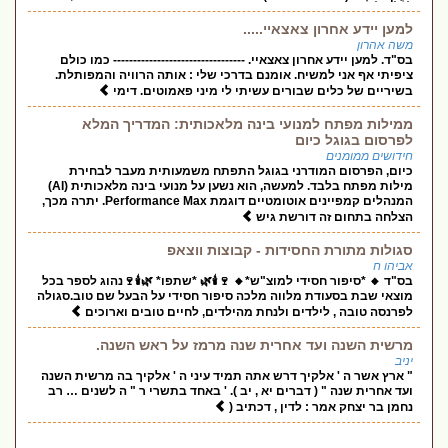
למען יידע אחרון צאצאיי.....
משה אהרון
בס"ד. למען יידע אחרון צאצאיי. --------------------------------- כמו כולם
ציפיתי אף אני למשיח. אומנם בדרכי שלי : אותה הרוויה והמפותלת.
בשיריים של כלים שבורים עשיתי לי מיני פאמוטים. דימי
ממילות מפתח למנועי בינה מלאכותית: המדריך המלא
לפרסום בגוגל כיום
חידושים ממומנים
כיום, הפרסום המודרני בגוגל התפתח משמעותית מעבר לבחירת
מילות מפתח בלבד. למעשה, הוא נשען על מנועי בינה מלאכותית (AI)
המנהלים קמפיינים אוטומטיים דוגמת Performance Max. יתרה מכך,
הצלחה בתחום זה דורשת גיש
סגולות מתורת החסידות - קבוצות ווצאפ
אביהו ח
בס"ד 🔸 *סיפור חסידי למוצ"ש*🔸 🍷🕯🌿 *שתפו* 🌿🕯🍷נהוג לספר בכל
מוצאי שבת בסעודת מלווה מלכה סיפור חסידי על הבעל שם טוב.סגולה
לפרנסה טובה , לילדים ולנחת מהילדים, לחיים טובים וארוכים
מרשית השנה ועד אחרית שנה מרמז על ראש השנה.
יניב
" ארץ אשר ה ' אלקיך דרש אתה תמיד עיני ה ' אלקיך בה מרשית השנה
ועד אחרית שנה " ( דברים יא , יב ). ' באחד בתשרי ר " ה לשנים … רב
נחמן בר יצחק אמר : לדין , דכתיב (