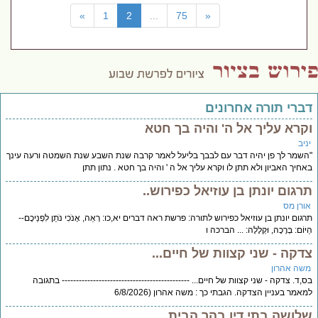
(current)
»
1
2
...
75
«
דברי תורה אחרונים
וקרא עליך אל ה' והיה בך חטא
יניב
"השמר לך פן יהיה דבר עם לבבך בליעל לאמר קרבה שנת השבע שנת השמטה ורעה עינך
באחיך האביון ולא תתן לו וקרא עליך אל ה ' והיה בך חטא . נתון תתן
תרגום יונתן בן עוזיאל כפירוש..
אורן מס
תרגום יונתן בן עוזיאל כפירוש לתורה: פרשת ראה דברים יא,כו: רְאֵה, אָנֹכִי נֹתֵן לִפְנֵיכֶם--
הַיּוֹם: בְּרָכָה, וּקְלָלָה: ... הברכה ו
צדקה - שני קצוות של חיים...
משה אהרון
בס,ד. צדקה - שני קצוות של חיים... --------------------------------------------- בתגובה
למאמר בעניין הצדקה. הגבתי כך : משה אהרון (6/8/2026
שלושה בתי דין בהר הבית