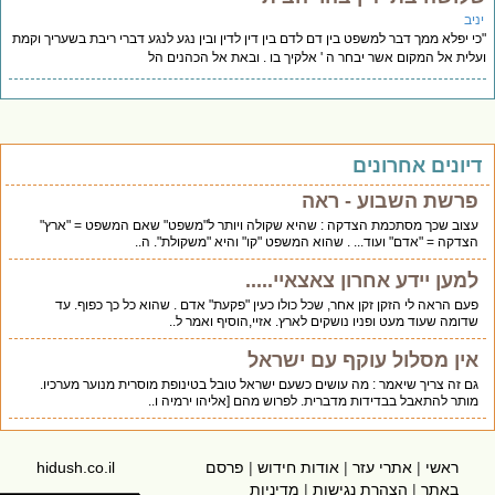
יניב
"כי יפלא ממך דבר למשפט בין דם לדם בין דין לדין ובין נגע לנגע דברי ריבת בשעריך וקמת
ועלית אל המקום אשר יבחר ה ' אלקיך בו . ובאת אל הכהנים הל
דיונים אחרונים
פרשת השבוע - ראה
עצוב שכך מסתכמת הצדקה : שהיא שקולה ויותר ל"משפט" שאם המשפט = "ארץ"
הצדקה = "אדם" ועוד... . שהוא המשפט "קו" והיא "משקולת". ה..
למען יידע אחרון צאצאיי.....
פעם הראה לי הזקן זקן אחר, שכל כולו כעין "פקעת" אדם . שהוא כל כך כפוף. עד
שדומה שעוד מעט ופניו נושקים לארץ. אזיי,הוסיף ואמר ל..
אין מסלול עוקף עם ישראל
גם זה צריך שיאמר : מה עושים כשעם ישראל טובל בטינופת מוסרית מנוער מערכיו.
מותר להתאבל בבדידות מדברית. לפרוש מהם [אליהו ירמיה ו..
ראשי
|
אתרי עזר
|
אודות חידוש
|
פרסם
hidush.co.il
באתר
|
הצהרת נגישות
|
מדיניות