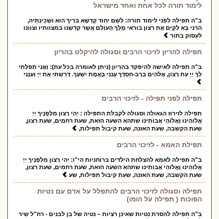
לימוד תורה לכל אחת ואחד מישראל
ב"ה תפילה לפני לימוד תורה: לְשֵׁם יִחוּד קֻדְשָׁא בּרִיךְ הוּא וּשְׁכִֽינְתֵּיהּ,
הרני בָּא לְקַיֵּם אֶת רצון בוראי מֶלֶךְ הָעוֹלָם אֲשֶׁר קִדַּשְׁנוּ במצוותיו וצוונו
לעסוק בתור
תפילה להריון לזיכוי הרבים וסגולה להיקלט בהריון
ב"ה תפילה לאישה להיפקד בהריון (ניתן לאומרה בכל עת): וַאֲנִי תְפִלָּתִי
לְךָ יְיָ עֵת רָצוֹן, אֱלֹהִים בְּרָב-חַסְדֶּךָ עֲנֵנִי בֶּאֱמֶת יִשְׁעֶךָ. דָּרַשְׁתִּי אֶת יְיָ וְעָנָנִי
תפילה לפני תפילה - לזיכוי הרבים
תפילה לזירוז הגאולה וסגולה לקבלת התפילה : יְהִי רָצון מִלְּפָנֶיךָ יְיָ
אֱלוֹהֵינוּ וֶאֱלוֹהַי אֲבוֹתֵינוּ שתהא השעה הזאת, שעת רחמים, שעת רצון,
שעת הקשבה, שעת האזנה, שעת קיבול תפילות,
תפילת האמא - לזיכוי הרבים
ב"ה תפילה לאמא להצלחת הילדים ברוחניות הי"ו: יְהִי רָצון מִלְּפָנֶיךָ יְיָ
אֱלוֹהֵינוּ וֶאֱלוֹהַי אֲבוֹתֵינוּ שתהא השעה הזאת, שעת רחמים, שעת רצון,
שעת הקשבה, שעת האזנה, שעת קיבול תפילות, שע
תפילה וסגולה לזיכוי הרבים להתפלל על אדם עם נטיות
הפוכות ( תפילה על הומו)
ב"ה תפילה להסרת נטיות שאינן רציות – נטיה של בן לבנים - רח"ל שִׁיר