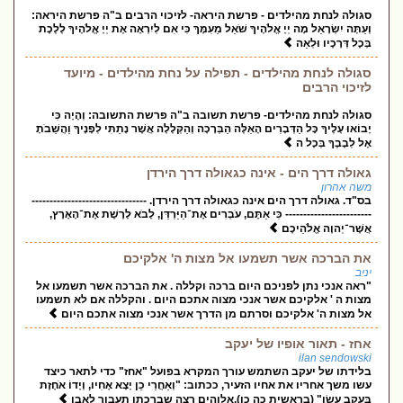
סגולה לנחת מהילדים - פרשת היראה- לזיכוי הרבים ב"ה פרשת היראה:
וְעַתָּה יִשְׂרָאֵל מָה יְיָ אֱלֹהֶיךָ שֹׁאֵל מֵעִמָּךְ כִּי אִם לְיִרְאָה אֶת יְיָ אֱלֹהֶיךָ לָלֶכֶת
בְּכָל דְּרָכָיו וּלְאַה
סגולה לנחת מהילדים - תפילה על נחת מהילדים - מיועד
לזיכוי הרבים
סגולה לנחת מהילדים- פרשת תשובה ב"ה פרשת התשובה: וְהָיָה כִּי
יָבוֹאוּ עָלֶיךָ כָּל הַדְּבָרִים הָאֵלֶּה הַבְּרָכָה וְהַקְּלָלָה אֲשֶׁר נָתַתִּי לְפָנֶיךָ וַהֲשֵׁבֹתָ
אֶל לְבָבֶךָ בְּכָל ה
גאולה דרך הים - אינה כגאולה דרך הירדן
משה אהרון
בס"ד. גאולה דרך הים אינה כגאולה דרך הירדן. --------------------------------
------------------------ כִּי אַתֶּם, עֹבְרִים אֶת־הַיַּרְדֵּן, לָבֹא לָרֶשֶׁת אֶת־הָאָרֶץ,
אֲשֶׁר־יְהוָה אֱלֹהֵיכֶם
את הברכה אשר תשמעו אל מצות ה' אלקיכם
יניב
"ראה אנכי נתן לפניכם היום ברכה וקללה . את הברכה אשר תשמעו אל
מצות ה ' אלקיכם אשר אנכי מצוה אתכם היום . והקללה אם לא תשמעו
אל מצות ה' אלקיכם וסרתם מן הדרך אשר אנכי מצוה אתכם היום
אחז - תאור אופיו של יעקב
ilan sendowski
בלידתו של יעקב השתמש עורך המקרא בפועל "אחז" כדי לתאר כיצד
עשו משך אחריו את אחיו הזעיר, ככתוב: "וְאַחֲרֵי כֵן יָצָא אָחִיו, וְיָדוֹ אֹחֶזֶת
בַּעֲקֵב עֵשָׂו" (בראשית כה כו).אלוהים רצה שברכתו תעבור לאבו