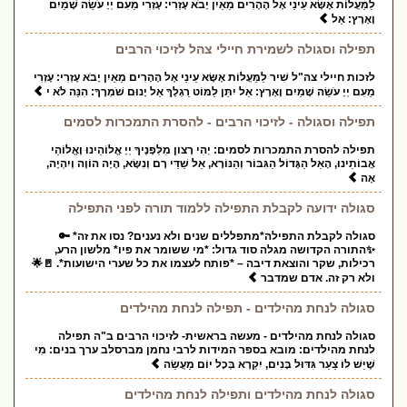
לַמַּעֲלוֹת אֶשָּׂא עֵינַי אֶל הֶהָרִים מֵאַיִן יָבֹא עֶזְרִי: עֶזְרִי מֵעִם יְיָ עֹשֵׂה שָׁמַיִם
וָאָרֶץ: אַל
תפילה וסגולה לשמירת חיילי צהל לזיכוי הרבים
לזכות חיילי צה"ל שִׁיר לַמַּעֲלוֹת אֶשָּׂא עֵינַי אֶל הֶהָרִים מֵאַיִן יָבֹא עֶזְרִי: עֶזְרִי
מֵעִם יְיָ עֹשֵׂה שָׁמַיִם וָאָרֶץ: אַל יִתֵּן לַמּוֹט רַגְלֶךָ אַל יָנוּם שֹׁמְרֶךָ: הִנֵּה לֹא י
תפילה וסגולה - לזיכוי הרבים - להסרת התמכרות לסמים
תפילה להסרת התמכרות לסמים: יְהִי רָצון מִלְּפָנֶיךָ יְיָ אֱלוֹהֵינוּ וֶאֱלוֹהַי
אֲבוֹתֵינוּ, הָאֵל הַגָּדוֹל הַגִּבּוֹר וְהַנּוֹרָא, אֵל שַׁדַּי רָם וְנִשָּׂא, הָיָה הוֹוֶה וְיִהְיֶה,
אֶה
סגולה ידועה לקבלת התפילה ללמוד תורה לפני התפילה
סגולה לקבלת התפילה*מתפללים שנים ולא נענים? נסו את זה* 🔑
✨התורה הקדושה מגלה סוד גדול: *מי ששומר את פיו* מלשון הרע,
רכילות, שקר והוצאת דיבה – *פותח לעצמו את כל שערי הישועות*. 🚪🌟
ולא רק זה. אדם שמדבר
סגולה לנחת מהילדים - תפילה לנחת מהילדים
סגולה לנחת מהילדים - מעשה בראשית- לזיכוי הרבים ב"ה תפילה
לנחת מהילדים: מובא בספר המידות לרבי נחמן מברסלב ערך בנים: מִי
שֶׁיֵּשׁ לוֹ צַעַר גִּדּוּל בָּנִים, יִקְרָא בְּכָל יוֹם מַעֲשֵׂה
סגולה לנחת מהילדים ותפילה לנחת מהילדים