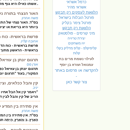
כרמל אשראי
. אשתו כאילו היא גוף מקב
אשראי מהיר
הלוואות לעסקים רק תבקש
האור הנצחי בתורה נע
פורטל הובלות בישראל
משה אהרון
בס"ד. האור נצחי של התורה נ
פ
ורטל צימר בקליק
ביותר היא בריאת או יציר
הלוואות רק תבקש
מיני קורסים - פולסטאק
פרשת בראשית- כוח הד
יצירת טריויה
אהובה קליין
יויו משחקים
פרשת בראשית - כוח הדי
קליפיקלפ - קליפ מדליק בקלי
בראשית - הראשון מתוך 
קלות
לעילוי נשמת מרים בת
תרגום יונתן בן עוזיא
אורן מס
עמנואל ועזרא בן יוסף
תרגום יונתן בן עוזיאל כ
להקדשה או פרסום באתר
המקורי, בעוד "תרגום יונ
-
צור קשר כאן
קין והבל ככלאים, וצי
יניב
"ויאמר קין אל הבל אחיו ו
הריב של קין והבל לבין ד
אין סתירה בין המדע 
משה אהרון
בס"ד. אין סתירה בין המדע לתורה
הָאָרֶץ. ב וְהָאָרֶץ, הָיְתָה תֹהוּ
היערכות לשבת – לפ