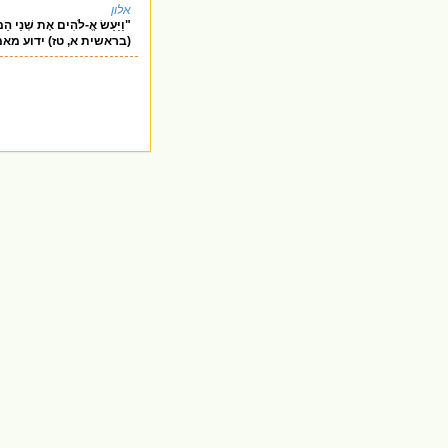
אלון
"וַיַּעַשׂ אֱ-לֹהִים אֶת שְׁנֵי הַמ
(בראשית א, טז) ידוע מא