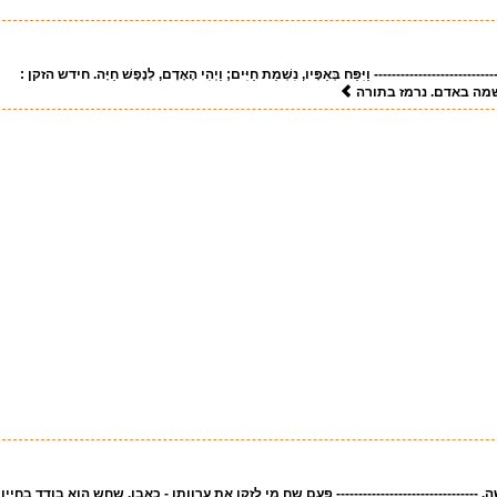
------------------- וַיִּפַּח בְּאַפָּיו, נִשְׁמַת חַיִּים; וַיְהִי הָאָדָם, לְנֶפֶשׁ חַיָּה. חידש הזקן :
שמה באדם. נרמז בתורה
------------------------------- פעם שח מי לזקן את ערוותו - כאבו. שחש הוא בודד בחייו