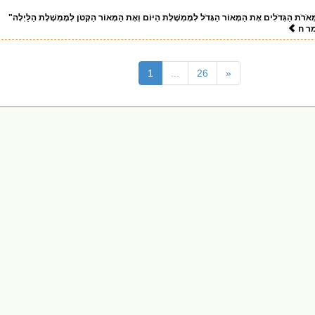
ְּאֹרֹת הַגְּדֹלִים אֶת הַמָּאוֹר הַגָּדֹל לְמֶמְשֶׁלֶת הַיּוֹם וְאֶת הַמָּאוֹר הַקָּטֹן לְמֶמְשֶׁלֶת הַלַּיְלָה"
מר ח
(current)
1
...
26
«