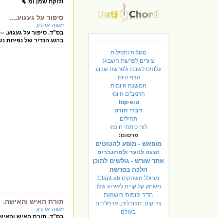
ולוקח שמן ומ
סיפור על געגוע....
משה אהרון
בס"ד. סיפור על געגוע. -----------
ברגע הנדיר של נפיחת נ
סגולות ותפילות
ציורים לפרשת השבוע
עלונים לשבת ולפרשת שבוע
הדף היומי
המשנה היומית
הרמב"ם היומי
טופ-top
דברי תורה
תהילים
לוח כיתתי חינמי
פרסום:
מופאש - מופע להטוטים
הצגה לנוער ולמתגברים
אתר שורש - גולשים לתוכן
הלכה בפרשה
מחולל משחקים ClapLab
משחק קליקרים לאירוע שלך
הדר קופות רושמות
תורת האיש והאישה.
צדיקים, מקובלים, אדמו"רים
משה אהרון
בעולם
בס"ד. תורת האיש והאישה. -