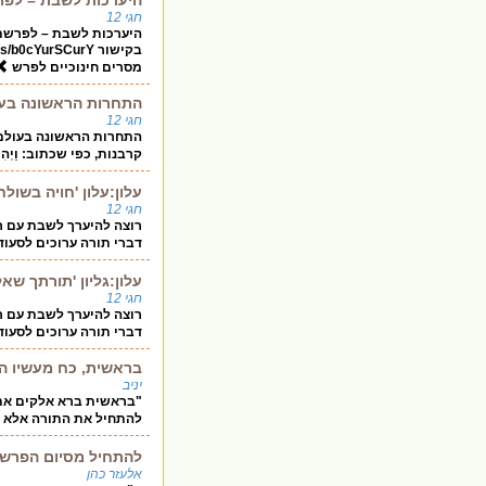
חגי 12
היערכות לשבת – לפרשת 
מסרים חינוכיים לפרש
התחרות הראשונה בעו
חגי 12
התחרות הראשונה בעולם 
קרבנות, כפי שכתוב: וַיְהִי מִקּ
עלון:עלון 'חויה בשו
חגי 12
דברי תורה ערוכים לסעו
עלון:גליון 'תורתך ש
חגי 12
דברי תורה ערוכים לסעו
בראשית, כח מעשיו הגי
יניב
"בראשית ברא אלקים את הש
להתחיל את התורה אלא מ " ה
להתחיל מסיום הפרשה.
אלעזר כהן