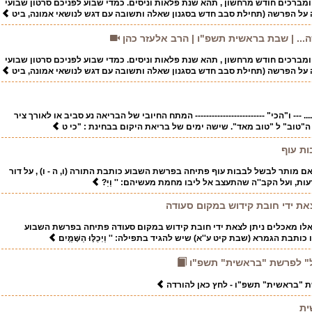
ברכים חודש מרחשון , תהא שנת פלאות וניסים. כמדי שבוע לפניכם סרטון שבועי
ל הפרשה (תחילת סבב חדש בסגנון שאלה ותשובה עם דגש לנושאי אמונה, ביט
.. | שבת בראשית תשפ"ו | הרב אלעזר כהן
ברכים חודש מרחשון , תהא שנת פלאות וניסים. כמדי שבוע לפניכם סרטון שבועי
ל הפרשה (תחילת סבב חדש בסגנון שאלה ותשובה עם דגש לנושאי אמונה, ביט
. --- ו"הכי" ------------------------- המתח החיובי של הבריאה נע סביב או לאורך ציר
"טוב" ל "טוב מאד". שישה ימים של בריאת היקום בבחינת : "כי ט
ת עוף
 מותר לבשל לבבות עוף פתיחה בפרשת השבוע כותבת התורה (ו, ה - ו) , על דור
ת, ועל הקב''ה שהתעצב אל ליבו מחמת מעשיהם: '' וַיַּ?
את ידי חובת קידוש במקום סעודה
לו מאכלים ניתן לצאת ידי חובת קידוש במקום סעודה פתיחה בפרשת השבוע
תבת הגמרא (שבת קיט ע''א) שיש להגיד בתפילה: '' וַיְכֻלּ֛וּ הַשָּׁמַ֥יִם
גל" לפרשת "בראשית" תשפ"ו
ת "בראשית" תשפ"ו - לחץ כאן להורדה
ית