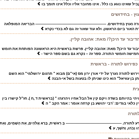
יל שאינו נוגע בו כלל . אינו מחובר אליו וכלל אינו תומך בו
וץ - בחידושים
עוץ בחידושים. --------------------------------------------------------- הבריאה המופלאה
ת האור ביום הראשון. ולא עוד שאור זה גם לא בכדי נקרא
יבור עד היכן?/ מאת: אהובה קליין.
בור עד היכן? מאת: אהובה קליין. פרשת בראשית היא הראשונה הפותחת את חומש
חמישה חומשי התורה. ספר זה – נקרא גם בשם ספר הישר -
ל כפירוש לתורה - בראשית
פירוש לתורה נערך על ידי אורן ירון מס (אי"ם) מבוא " תרגום ירושלמי" הוא השם
תן בן עוזיאל" הוא כינו שניתן לו בטעות בשל אי-הבנה
צית
יהי בהיותם בשדה ויקם קין אל הבל אחיו ויהרגהו " (בראשית ד ,ח ). חז"ל קישרו בין
ין כלאי בגדים: 'רבי יהושע בן קרחה אומר : אמר הקב " ה
לתורה
. --------------------------------------------- בְּ רֵאשִׁית, בָּרָא אֱלֹהִים, אֵת הַשָּׁמַיִם, וְאֵת
 וָבֹהוּ, וְחֹשֶׁךְ, ע
רשת בראשית