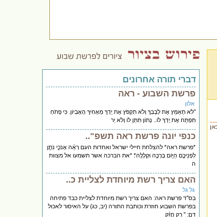
דברי תורה אחרונים
פרשת השבוע - ראה
אלון
"לֹא תְאַמֵּץ אֶת לְבָבְךָ וְלֹא תִקְפֹּץ אֶת יָדְךָ מֵאָחִיךָ הָאֶבְיוֹן. כִּי פָתֹחַ
תִּפְתַּח אֶת יָדְךָ לוֹ.. נָתוֹן תִּתֵּן לוֹ וְלֹא יֵר
אן
כנפי יונה פרשת ראה תשפ"..
*פרשת ראה* להצלחת חיילי ישראל ואחדות העם רְאֵ֗ה אָנֹכִ֛י נֹתֵ֥ן
לִפְנֵיכֶ֖ם הַיּ֑וֹם בְּרָכָ֖ה וּקְלָלָֽה*׃ *את הברכה אשר תשמעו אל מצוות
ה
האם צריך רשת מיוחדת לצליית כ..
גל גל
בס''ד פרשת ראה: האם צריך רשת מיוחדת לצליית כבד פתיחה
בפרשת השבוע חוזרת וכותבת התורה (יב, כג) על האיסור לאכול
דם: '' רַ֣ק חֲזַ֗ק