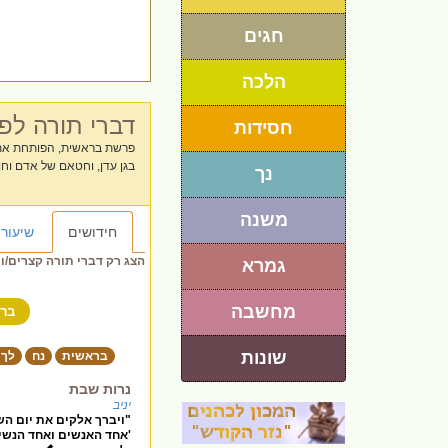
חגים
הלכה
דברי תורה ל
חסידות
פרשת בראשית, הפותחת את ה
בגן עדן, וחטאם של אדם וח
נך
האנושות. באתר "חי
עמוק לפרשת השבוע או וורט
משנה
ולהביא אור של תורה לביתכם
חידושים
שיעורי
הצג רק דברי תורה קצרים/ו
גמרא
מחשבה
בר
שונות
בראשית
נח
לך 
נרות שבת
יניב
"ויברך אלקים את יום הש
'אחד האנשים ואחד הנשים