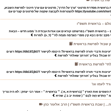
בראשית מסדרת סרטוני 'ערך על הדרך', סרטונים עם ערך חינוכי לפרשת השבוע,
בקישור https://youtube.com/shorts/b0cYurSCurY להצטרפות לקבוצה שקטה של סרטונים קצרים עם
לם – בראשית תשפ"ו
– בראשית תשפ"ו בפרשתנו קוראים אנו אודות עבודת ה' מסוג חדש – הבאת
ֵץ יָמִים וַיָּבֵא קַיִן מִפְּרִי הָאֲדָמָה מִנְחָה לַה'" (ד, ג). למרות
לחן שבת' לפרשת בראשית
רוצה להיערך לשבת עם רעיונות ודברי תורה לפרשת בראשית? היכנסו לקישור https://did.li/1jbUY רוצים
דת שבת? בגליון 'תורתך שאלתי' לפרשת
אלתי' לפרשת בראשית
רוצה להיערך לשבת עם רעיונות ודברי תורה לפרשת בראשית? היכנסו לקישור https://did.li/1jbUY רוצים
דת שבת? בגליון 'תורתך שאלתי' לפרשת
ד לעמו וגו'
מים ואת הארץ " (בראשית א ,א ). '" בְּרֵאשִׁית " – אמר רבי יצחק : לא היה צריך
ַחֹדֶשׁ הַזֶּה לָכֶם " ( שמות יב ב ), שהיא
.. | שבת בראשית תשפ"ו | הרב אלעזר כהן