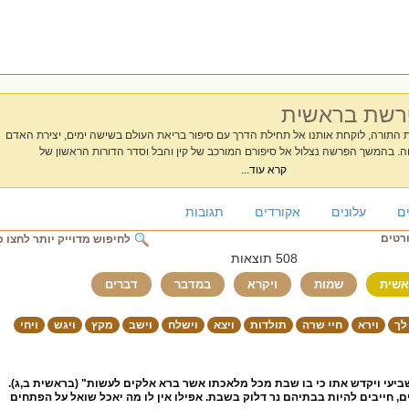
פרשת בראשית
תורה, לוקחת אותנו אל תחילת הדרך עם סיפור בריאת העולם בשישה ימים, יצירת האדם
וה. בהמשך הפרשה נצלול אל סיפורם המורכב של קין והבל וסדר הדורות הראשון של
דוש" אספנו עבורכם את מיטב החידושים, הוורטים והמאמרים על הפרשה. בין אם אתם מחפשים רעיון
קרא עוד...
 קצר לשולחן השבת, כאן תמצאו מגוון תכנים שיעזרו לכם להעשיר את הלימוד המשפחתי
.
ם
עלונים
אקורדים
תגובות
ורטים
לחיפוש מדוייק יותר לחצו כ
508 תוצאות
אשית
שמות
ויקרא
במדבר
דברים
לך
וירא
חיי שרה
תולדות
ויצא
וישלח
וישב
מקץ
ויגש
ויחי
ביעי ויקדש אתו כי בו שבת מכל מלאכתו אשר ברא אלקים לעשות" (בראשית ב,ג).
, חייבים להיות בבתיהם נר דלוק בשבת. אפילו אין לו מה יאכל שואל על הפתחים