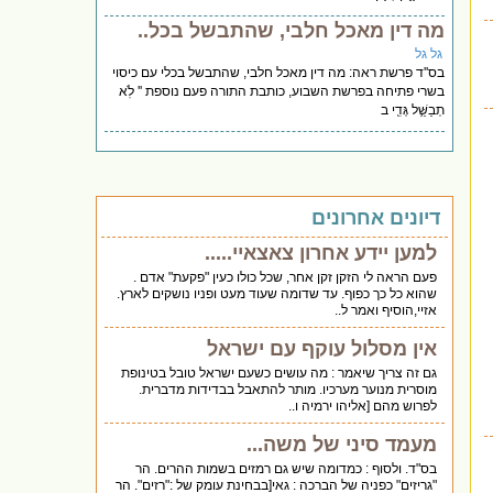
מה דין מאכל חלבי, שהתבשל בכל..
גל גל
בס''ד פרשת ראה: מה דין מאכל חלבי, שהתבשל בכלי עם כיסוי
בשרי פתיחה בפרשת השבוע, כותבת התורה פעם נוספת '' לֹֽא
תְבַשֵּׁ֥ל גְּדִ֖י ב
דיונים אחרונים
למען יידע אחרון צאצאיי.....
פעם הראה לי הזקן זקן אחר, שכל כולו כעין "פקעת" אדם .
שהוא כל כך כפוף. עד שדומה שעוד מעט ופניו נושקים לארץ.
אזיי,הוסיף ואמר ל..
אין מסלול עוקף עם ישראל
גם זה צריך שיאמר : מה עושים כשעם ישראל טובל בטינופת
מוסרית מנוער מערכיו. מותר להתאבל בבדידות מדברית.
לפרוש מהם [אליהו ירמיה ו..
מעמד סיני של משה...
בס"ד. ולסוף : כמדומה שיש גם רמזים בשמות ההרים. הר
"גריזים" כפניה של הברכה : גאי[בבחינת עומק של :"רזים". הר