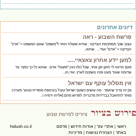
יונים אחרונים
פרשת השבוע - ראה
עצוב שכך מסתכמת הצדקה : שהיא שקולה ויותר ל"משפט" שאם המשפט = "ארץ"
הצדקה = "אדם" ועוד... . שהוא..
למען יידע אחרון צאצאיי.....
פעם הראה לי הזקן זקן אחר, שכל כולו כעין "פקעת" אדם . שהוא כל כך כפוף. עד
שדומה שעוד מעט ופניו נושקים לארץ. אזיי,הו..
אין מסלול עוקף עם ישראל
גם זה צריך שיאמר : מה עושים כשעם ישראל טובל בטינופת מוסרית מנוער מערכיו.
מותר להתאבל בבדידות מדברית. לפרוש מהם [אליהו ירמיה ו..
ראשי
|
אתרי עזר
|
אודות חידוש
|
פרסם
hidush.co.il
באתר
|
הצהרת נגישות
|
מדיניות