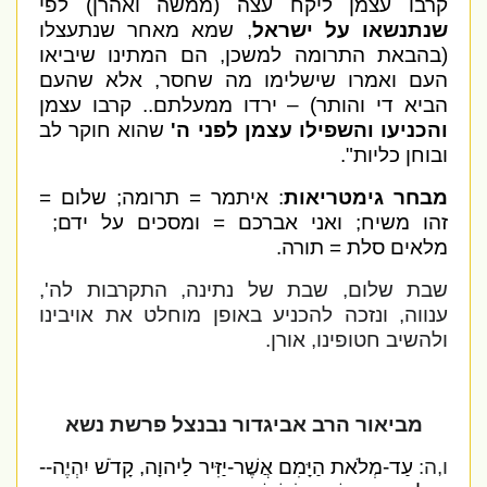
קרבו עצמן ליקח עצה (ממשה ואהרן) לפי
שנתנשאו על ישראל
, שמא מאחר שנתעצלו
(בהבאת התרומה למשכן, הם המתינו שיביאו
העם ואמרו שישלימו מה שחסר, אלא שהעם
הביא די והותר) – ירדו ממעלתם.. קרבו עצמן
והכניעו והשפילו עצמן לפני ה'
שהוא חוקר לב
ובוחן כליות".
מבחר גימטריאות
: איתמר = תרומה; שלום =
זהו משיח; ואני אברכם = ומסכים על ידם;
מלאים סלת = תורה.
שבת שלום, שבת של נתינה, התקרבות לה',
ענווה, ונזכה להכניע באופן מוחלט את אויבינו
ולהשיב חטופינו, אורן.
מביאור הרב אביגדור נבנצל פרשת נשא
ו,ה:
עַד-מְלֹאת הַיָּמִם אֲשֶׁר-יַזִּיר לַיהוָה, קָדֹשׁ יִהְיֶה--