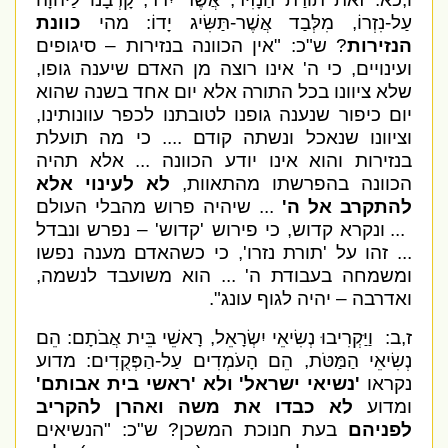
עַל-נִזְרוֹ, מִלְּבַד אֲשֶׁר-תַּשִּׂיג יָדוֹ: מהי
כוונת
הנזירות
? ש"כ: "אין הכוונה בנזירות – סיגופים
ועינויים, כי ה' אינו רוצה מן האדם שיענה גופו,
שלא ציוונו בכל התורה אלא יום אחד בשנה שהוא
יום כיפור שנענה גופנו לטובתנו לכפר עוונותינו,
וציוונו שנאכל ונשתה קודם .... כי מה תועלת
בנזירות והוא אינו יודע הכוונה ... אלא תהיה
הכוונה בהפרשתו מהתאוות,
לא לעינוי אלא
להתקרב אל ה'
... שיהיה פרוש מהבלי העולם
... ונקרא קדוש, כי פירוש 'קדוש' – נפרש ונבדל
... זהו על 'תורת נזרו', כי כשהאדם מענה נפשו
ומשמחה בעבודת ה' ... הוא משועבד לנשמה,
ואדרבה – יהיה לגוף עונג".
ז,ב:
וַיַּקְרִיבוּ נְשִׂיאֵי יִשְׂרָאֵל, רָאשֵׁי בֵּית אֲבֹתָם: הֵם
נְשִׂיאֵי הַמַּטֹּת, הֵם הָעֹמְדִים עַל-הַפְּקֻדִים: מדוע
נקראו
'נשיאי ישראל' ולא 'ראשי בית אבותם'
ומדוע
לא כבדו את משה ואהרן להקריב
לפניהם
בעת חנוכת המשכן? ש"כ: "הנשיאים