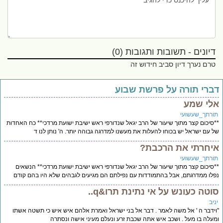
דיונים - תשובות ותגובות (0)
טרם נערך דיון סביב חידוש זה
ברי תורה על פרשת שבוע
לי שמע
ורתך_שעשועי
סיכום קצר מתוך שיעור של הרב יגאל שנדורפי ראש ישיבת ישועת מרדכי** כח האחדות
 עם ישראל יש בכוחו להעלות את מעשנו למדרגה גבוהה יותר. ה' נותן לנו ד
יחרתי את הרכבת?
ורתך_שעשועי
סיכום קצר מתוך שיעור של הרב יגאל שנדורפי ראש ישיבת ישועת מרדכי** הנשאים
לו ממדרגתם, אבל בהתמודדות עם נפילתם הם מגיעים לגבהים שלא היו בהם קודם
וטה כעונש על אי נתינת תרו&q..
יב
ידבר ה ' אל משה לאמר . דבר אל בני ישראל ואמרת אלהם איש איש כי תשטה אשתו
עלה בו מעל . ושכב איש אתה שכבת זרע ונעלם מעיני אישה ונסתרה