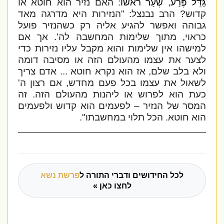
גַּדֵּל פֶּרַע, שְׂעַר רֹאשׁוֹ
: האם נזיר הוא חוטא או
קדוש? הרב נבנצל: "הנזירות היא מדרגה מאד
גבוהה ואפשר להגיע אליה רק כשהנזיר פועל
כראוי, מתוך שלימות המחשבה לה'. אך אם
למישהו אין שלימות והוא מקבל עליו נזירות כדי
לצער את עצמו מהעולם הזה או מסיבה דומה
ולא בלב שלם, אז הוא נקרא חוטא ... אדם צריך
לשאול את עצמו בכל פעם מחדש, אם רצון ה'
כעת הוא לפרוש או ליהנות מהעולם הזה. זה
המסר של הנזיר – לפעמים הוא קדוש ולפעמים
הוא חוטא. הכל תלוי במחשבתו".
לכל החידושים ודברי התורה ל
פרשת נשא
לחצו כאן »