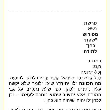
פרשת
נשא –
מפירוש
"שפתי
כהן"
לתורה
במדבר
ה,ט:
וְכָל-תְּרוּמָה
לְכָל-קָדְשֵׁי בְנֵי-יִשְׂרָאֵל, אֲשֶׁר-יַקְרִיבוּ לַכֹּהֵן--לוֹ יִהְיֶה
:
מה
הכוונה 'לו יהיה'
? ש"כ: "לומר שלא יקשה
עליו נתינתו לכהן, לפי שלא נתקרב על גבי
המזבח, אלא
יחשוב שהוא נותנם לעצמו
... וכן
לכהן 'לו יהיה' שיהיה הוא כהן".
ו,כא: זֹאת תּוֹרַת הַנָּזִיר, אֲשֶׁר יִדֹּר, קָרְבָּנוֹ לַיהוָה