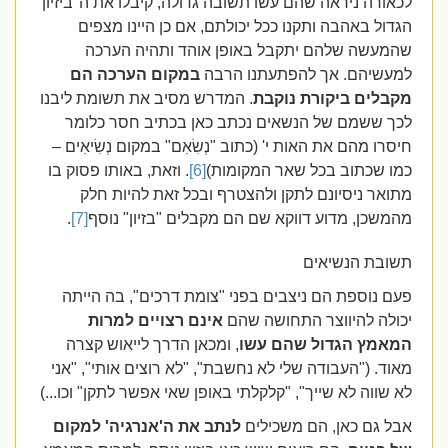
לכאורה ניראה שהם עשו תשובה גדולה, קיבלו את ה"ביזיון"
הגדול באהבה ותקנו ככל יכולתם, אם כן היינו מצפים
שהמעשה שלהם יתקבל באופן אוהד ותהיה הערכה
למעשיהם. אך להפתעתנו הרבה
במקום הערכה הם
מקבלים ביקורת נוקבת
. המדרש מסיב את תשומת ליבנו
לכך ששמם של הנשאים נכתב כאן בכתיב חסר כלומר
חיסרו מהם את האות י' (כתוב "נְשִׂאִם" במקום נְשִׂיאִים –
כמו שכתוב בכל שאר המקומות)
[6]
. וזאת, באותו פסוק בו
מתואר ניסיונם לתקן ולהצטרף ובכל זאת להיות חלק
מהמשכן, מדוע דווקא שם הם מקבלים "בזיון" נוסף
[7]
.
תשובת הנשיאים
פעם נוספת הם ניצבים בפני "צומת דרכים", בה הייתה
יכולה להיווצר התחושה שהם
אינם רצויים למרות
המאמץ הגדול שהם עשו
, ומכאן הדרך לייאוש קצרה
מאוד. ("העבודה שלי לא נחשבת", "לא רוצים אותי", "אני
לא שווה לא שייך", "קלקלתי באופן שאי אפשר לתקן" וכו...)
אבל גם כאן, הם משכילים
לנתב את ה'אנרגיה' למקום