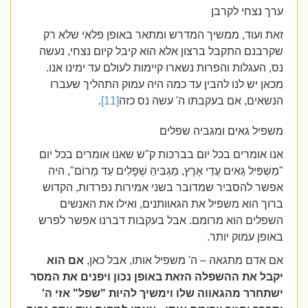
ערך נצחי לקרבן
זאת ועוד, ממשיך המדרש ומתאר באופן פלאי שלא רק
שקרבנם התקבל ברצון אלא הוא קיבל קיום נצחי, נעשה
נס, העגלות והפרות נשארו קיימות לעולם עד ימינו אנו.
מכאן יש לנו להבין עד כמה היה עמוק התהליך שעברו
הנשאים, אם בעקבתו ה' עשה נס כזה
[11]
.
משפיל גאים ומגביה שפלים
אנו אומרים בכל יום בברכות ק"ש שאנו אומרים בכל יום
"מַשְׁפִּיל גֵּאִים עֲדֵי אָרֶץ, מַגְבִּיהַּ שְׁפָלִים עַד מָרוֹם", היה
אפשר להסביר שמדובר בשני אמירות נפרדות, הקדוש
ברוך הוא משפיל את הגאוותנים, ואילו את האנשים
השפלים הוא מרומם. אבל בעקבות דברנו אפשר לפרש
באופן עמוק יותר.
אם אדם מתגאה – ה' משפיל אותו, אבל כאן,
אם הוא
יקבל את ההשפלה הזאת באופן נכון ויפנים את המסר
ישתחרר מהגאווה שלו וימשיך להיות "שפל" אזי ה'