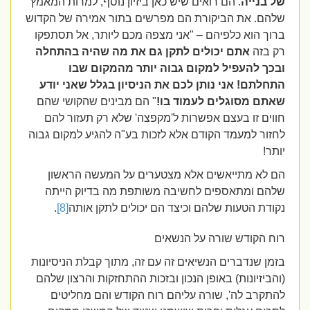
של בנייה
. הם רואים שיש כאן ביזיון נוסף, למרות המאמץ
שלהם. את הביקורת הם מפרשים בתור אמירה של הקדוש
ברוך הוא כלפיהם – "אני מצפה מכם ליותר, אל תסתפקו
רק בזה
אתם יכולים לתקן גם את מה שהיה בהתחלה
ובכך להעפיל למקום גבוה יותר מהמקום שבו
התחלתם! אני נותן לכם את הניסיון בגלל שאני יודע
שאתם מסוגלים לעמוד בו!
" הם מבינים שהקושי שהם
חווים זו בעצם אפשרות ל'מקפצה' שלא רק תעזור להם
לחזור למעמד הקודם אלא לזכות בע"ה להגיע למקום גבוה
יותר!
הם לא מתייאשים אלא מצטערים על המעשה הראשון
שלהם ומתאספים לחשיבה משותפת מה בדיוק הייתה
נקודת הטעות שלהם וכיצד הם יכולים לתקן אותה
[8]
.
רוח הקודש שורה על הנשאים
בזמן שנדברים הנשיאים זה עם זה, מתוך קבלת הניסיונות
(והביזיונות) באופן הנכון ובזכות ההתחזקות והרצון שלהם
להתקרב לה', שורה עליהם רוח הקודש והם מחליטים