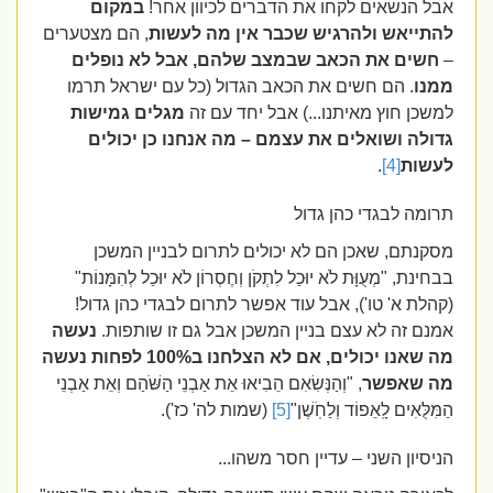
אבל הנשאים לקחו את הדברים לכיוון אחר!
במקום
להתייאש ולהרגיש שכבר אין מה לעשות
, הם מצטערים
–
חשים את הכאב שבמצב שלהם, אבל לא נופלים
ממנו
. הם חשים את הכאב הגדול (כל עם ישראל תרמו
למשכן חוץ מאיתנו...)
אבל יחד עם זה
מגלים גמישות
גדולה ושואלים את עצמם – מה אנחנו כן יכולים
לעשות
[4]
.
תרומה לבגדי כהן גדול
מסקנתם, שאכן הם לא יכולים לתרום לבניין המשכן
בבחינת, "מְעֻוָּת לֹא יוּכַל לִתְקֹן וְחֶסְרוֹן לֹא יוּכַל לְהִמָּנוֹת"
(קהלת א' טו'), אבל עוד אפשר לתרום לבגדי כהן גדול!
אמנם זה לא עצם בניין המשכן אבל גם זו שותפות.
נעשה
מה שאנו יכולים, אם לא הצלחנו ב100% לפחות נעשה
מה שאפשר
, "וְהַנְּשִׂאִם הֵבִיאוּ אֵת אַבְנֵי הַשֹּׁהַם וְאֵת אַבְנֵי
הַמִּלֻּאִים לָֽאֵפוֹד וְלַחֹֽשֶׁן"
[5]
(שמות לה' כז').
הניסיון השני – עדיין חסר משהו...