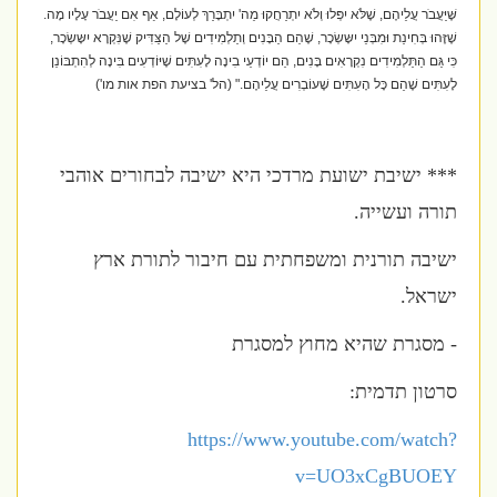
שֶּׁיַּעֲבֹר עֲלֵיהֶם, שֶׁלֹּא יִפְּלוּ וְלֹא יִתְרַחֲקוּ מֵה' יִתְבָּרַךְ לְעוֹלָם, אַף אִם יַעֲבֹר עָלָיו מָה.
שֶׁזֶּהוּ בְּחִינַת וּמִבְּנֵי יִשָּשְׂכָר, שֶׁהֵם הַבָּנִים וְתַלְמִידִים שֶׁל הַצַּדִּיק שֶׁנִּקְרָא יִשָּשְׂכָר,
כִּי גַּם הַתַּלְמִידִים נִקְרָאִים בָּנִים, הֵם יוֹדְעֵי בִינָה לָעִתִּים שֶׁיּוֹדְעִים בִּינָה לְהִתְבּוֹנֵן
לָעִתִּים שֶׁהֵם כָּל הָעִתִּים שֶׁעוֹבְרִים עֲלֵיהֶם." (הל' בציעת הפת אות מו')
*** ישיבת ישועת מרדכי היא ישיבה לבחורים אוהבי
תורה ועשייה.
ישיבה תורנית ומשפחתית עם חיבור לתורת ארץ
ישראל.
- מסגרת שהיא מחוץ למסגרת
סרטון תדמית:
https://www.youtube.com/watch?
v=UO3xCgBUOEY