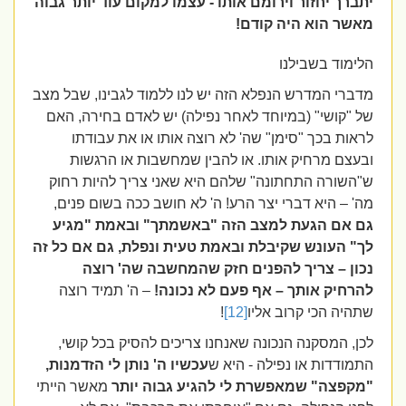
יתברך יחזור וירומם אותו - עצמו למקום עוד יותר גבוה
מאשר הוא היה קודם!
הלימוד בשבילנו
מדברי המדרש הנפלא הזה יש לנו ללמוד לגבינו, שבל מצב
של "קושי" (במיוחד לאחר נפילה) יש לאדם בחירה, האם
לראות בכך "סימן" שה' לא רוצה אותו או את עבודתו
ובעצם מרחיק אותו. או להבין שמחשבות או הרגשות
ש"השורה התחתונה" שלהם היא שאני צריך להיות רחוק
מה' – היא דברי יצר הרע! ה' לא חושב ככה בשום פנים,
גם אם הגעת למצב הזה "באשמתך" ובאמת "מגיע
לך" העונש שקיבלת ובאמת טעית ונפלת, גם אם כל זה
נכון – צריך להפנים חזק שהמחשבה שה' רוצה
להרחיק אותך – אף פעם לא נכונה!
– ה' תמיד רוצה
שתהיה הכי קרוב אליו
[12]
!
לכן, המסקנה הנכונה שאנחנו צריכים להסיק בכל קושי,
התמודדות או נפילה - היא ש
עכשיו ה' נותן לי הזדמנות,
"מקפצה" שמאפשרת לי להגיע גבוה יותר
מאשר הייתי