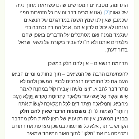
התרומה, מסבירים המפרשים שהם עשו זאת מתוך נגיה
של גאווה
[2]
. (אנו אומרים דבר זה עם כל הזהירות מפני
שכמובן שאין לנו שמץ השגה במדרגתם של הנשאים
ואנחנו לא יכולים לדון אותם, אבל התורה נכתבה כדי
שנלמד ממנה ואנו מסתכלים על הדברים באופן שהם
מלמדים אותנו ולא ח"ו להעביר ביקורת על נשאי ישראל
בדור דעה).
תדהמת הנשאים – אין להם חלק במשכן
להפתעתם הרבה של הנשיאים – תוך פחות מיומיים הביאו
העם את כל החומרים הנצרכים לבניין המשכן ולהם לא
נותר דבר להביא, "וַיְצַו מֹשֶׁה וַיַּעֲבִירוּ קוֹל בַּמַּחֲנֶה לֵאמֹר
אִישׁ וְאִשָּׁה אַל יַעֲשׂוּ עוֹד מְלָאכָה לִתְרוּמַת הַקֹּדֶשׁ וַיִּכָּלֵא הָעָם
מֵהָבִיא. וְהַמְּלָאכָה הָיְתָה דַיָּם לְכָל הַמְּלָאכָה לַעֲשׂוֹת אֹתָהּ
וְהוֹתֵר" (שמות לו' ו').
משמעות הדבר שאין להם חלק
בבניין המשכן
, אין זה רק עניין של רצון להיות חלק מהדבר
הקדוש ביותר, אלא כל שותפות במשכן מצרפת את התורם
ומכניסה גם את "חלקו" לתוך האור המיוחד שמאיר