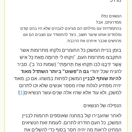
מרדכי**
הנשאים נפלו
ממדרגתם, אבל
בהתמודדות עם נפילתם הם מגיעים לגבהים שלא היו בהם קודם
ומלמדים אותנו שיעור חשוב, כיצד להתמודד עם מצבים הם אנו
מרגישים שכבר איחרנו את הרכבת.
בזמן בניית המשכן כל החומרים נלקחו מתרומות אשר
התקבצו מתרומת העם, "וְיִקְחוּ לִי תְּרוּמָה מֵאֵת כָּל אִישׁ
אֲשֶׁר יִדְּבֶנּוּ לִבּוֹ תִּקְחוּ אֶת תְּרוּמָתִי" (שמות כה' ב'). סביר
להניח שכל יהודי
גם ה"פשוט" ביותר השתדל מאוד
להיות שותף לבניין
המשכן לפחות במשהו. אם כן, מאוד
יהיה מפתיע לגלות שהיו מספר אנשים שלא זכו לתרום
למשכן, ולא עוד אלא שהיו אלה שנים-עשר הנשיאים
[1]
!
הנפילה של הנשאים
לאחר שהעבירו קול במחנה שאוספים תרומות לבניין
המשכן, כל העם הזדרזו לתרום. לעומת זאת הנשיאים
המתינו לראות מה יהיה חסר בסוף כדי להשלים את