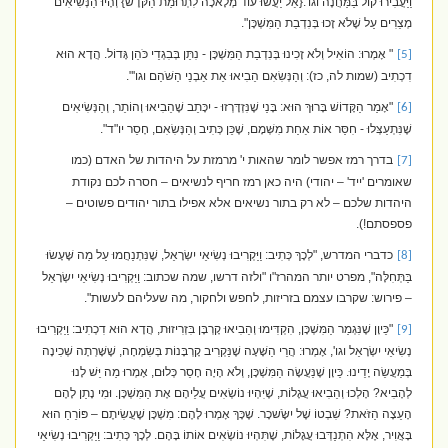
וַיַּעֲבִירוּ קוֹל בַּמַּחֲנֶה וגו'.{אַל יַעֲשׂוּ עוֹד מְלָאכָה לִתְרוּמַת הַקֹּדֶשׁ} וְהָיוּ הַנְּשִׂיאִים
מְצֵרִים עַל שֶׁלֹא זָכוּ בְּנִדְבַת הַמִּשְׁכָּן".
" אָמְרוּ: הוֹאִיל וְלֹא זָכִינוּ בְּנִדְבַת הַמִּשְׁכָּן - נִתֵּן בְּבִגְדֵי כֹּהֵן גָּדוֹל. הֲדָא הוּא
[5]
דִכְתִיב (שמות לה, כז): וְהַנְּשִׂאִם הֵבִיאוּ אֵת אַבְנֵי הַשֹּׁהַם וגו'".
"אָמַר הַקָּדוֹשׁ בָּרוּךְ הוּא: בָּנַי שֶׁנִּזְדָּרְזוּ - יִכָּתֵב שֶׁהֵבִיאוּ וְהוֹתֵר, וְהַנְּשִׂיאִים
[6]
שֶׁנִּתְעַצְּלוּ - חִסַּר אוֹת אַחַת מִשְּׁמָם, שֶׁכֵּן כְּתִיב וְהַנְּשִׂאִם, חָסֵר יו"ד".
בדרך רמז אפשר לומר שהאות י' מרמזת על היהדות של האדם (כמו
[7]
שאומרים 'ייד' – יהודי) היה כאן רמז חריף לנשיאים – חסרה לכם נקודת
היהדות שלכם – לא רק בתור נשיאים אלא אפילו בתור יהודים פשוטים –
פספסתם!).
כדברי המדרש, "לְכָךְ כְּתִיב: וַיַּקְרִיבוּ נְשִׂיאֵי יִשְׂרָאֵל, שֶׁנִּתְנַחֲמוּ עַל מַה שֶּׁעָשׂוּ
[8]
בַּתְּחִלָּה", מפרט יותר המהרז"ו "ולזה דרשו, שמה שכתוב: וַיַּקְרִיבוּ נְשִׂיאֵי יִשְׂרָאֵל
– פירוש: שקרבו עצמם בזריזות, לחפש ולחקור, מה שעליהם לעשות".
"כֵּיוָן שֶׁנִּגְמַר הַמִּשְׁכָּן, הִקְדִּימוּ וְהֵבִיאוּ קָרְבָּן בִּזְרִיזוּת, הֲדָא הוּא דִכְתִיב: וַיַּקְרִיבוּ
[9]
נְשִׂיאֵי יִשְׂרָאֵל וגו', אָמְרוּ: הֲרֵי הַשָּׁעָה שֶׁנַּקְרִיב קָרְבָּנוֹת בְּשִׂמְחָה, שֶׁשָּׁרְתָה שְׁכִינָה
בְּמַעֲשֵׂה יָדֵינוּ. כֵּיוָן שֶׁנַּעֲשָׂה הַמִּשְׁכָּן, וְלֹא הָיָה חָסֵר כְּלוּם, אָמְרוּ מַה יֵּשׁ לָנוּ
לְהָבִיא? הָלְכוּ וְהֵבִיאוּ עֲגָלוֹת, שֶׁיִּהְיוּ נוֹשְׂאִים עֲלֵיהֶם אֶת הַמִּשְׁכָּן. וּמִי נָתַן לָהֶם
הָעֵצָה הַזֹּאת? שִׁבְטוֹ שֶׁל יִשָֹּׂשכָר. שֶׁכָּךְ אָמְרוּ לָהֶם: מִשְׁכָּן שֶׁעֲשִׂיתֶם – פּוֹרֵחַ הוּא
בָּאֲוִיר, אֶלָּא הִתְנַדְּבוּ עֲגָלוֹת, שֶׁתִּהְיוּ נוֹשְׂאִים אוֹתוֹ בָּהֶם. לְכָךְ כְּתִיב: וַיַּקְרִיבוּ נְשִׂיאֵי