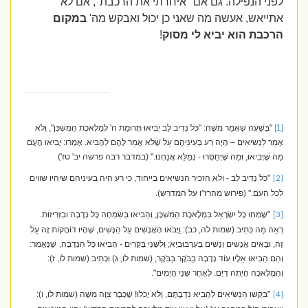
לפני הנפילה. גם אם "איחרתי את הרכבת", אם לא
אתייאש, אעשה מה שאני כן יכול ואבקש מה'
במקום
הרכבת הוא יביא לי מסוק
!
[1]
"בְּשָׁעָה שֶׁאָמַר משֶׁה: "כֹּל נְדִיב לֵב יָבִיאוּ תְּרוּמַת ה' לִמְלֶאכֶת הַמִּשְׁכָּן", וְלֹא
אָמַר לַנְּשִׂיאִים – הָיָה רַע בְּעֵינֵיהֶם עַל שֶׁלֹא אָמַר לָהֶם לְהָבִיא. אָמְרוּ: יָבִיאוּ הָעָם
מַה שֶּׁיָּבִיאוּ, וּמַה שֶּׁיְּחַסְּרוּ - נְמַלֵּא אֲנַחְנוּ." (במדבר רבה פרשה יב' טז')
"כֹּל נְדִיב לֵב - ולא הזכיר הנשיאים בייחוד, כי רע היה בעיניהם שיהיו שווים
[2]
לכל העם." (פירוש מהרז"ו על המדרש).
"שָׂמְחוּ כָּל יִשְׂרָאֵל בִּמְלֶאכֶת הַמִּשְׁכָּן, וְהֵבִיאוּ בְּשִׂמְחָה כָּל נְדָבָה וּבִזְרִיזוּת.
[3]
רְאֵה מַה כְּתִיב (שמות לה, כב): וַיָּבֹאוּ הָאֲנָשִׁים עַל הַנָּשִׁים, שֶׁהָיוּ דוֹחֲקוֹת זֶה עַל
זֶה, וּבָאִים אֲנָשִׁים וְנָשִׁים בְּעִרְבּוּבְיָא; וְלִשְׁנֵי בְּקָרִים - הֵבִיאוּ כָּל הַנְּדָבָה,
שֶׁנֶּאֱמַר:
וְהֵם הֵבִיאוּ אֵלָיו עוֹד נְדָבָה בַּבֹּקֶר בַּבֹּקֶר, (שמות לו, ג) וּכְתִיב (שמות לו, ז):
וְהַמְלָאכָה הָיְתָה דַיָּם. לְאַחַר שְׁנֵי הַיָּמִים".
"בִּקְּשׁוּ הַנְּשִׂיאִים לְהָבִיא נִדְבָתָם, וְלֹא יָכֹלוּ! שֶׁכְּבָר צִוָּה משֶׁה (שמות לו, ו):
[4]