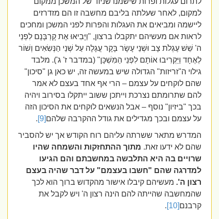
לתרום עגלות ופרות שישמנו שניוד של המשכן ממקום
למקום, לאחר שעלתה בליבם מחשבה זו הם מזדרזים
ליישמה ומביאים את העגלות והפרות לפני המשכן ומחכים
לראות אם מעשיהם יתקבלו ברצון, "וַיָּבִיאוּ אֶת קָרְבָּנָם לִפְנֵי
ה' שֵׁשׁ עֶגְלֹת צָב וּשְׁנֵי עָשָׂר בָּקָר עֲגָלָה עַל שְׁנֵי הַנְּשִׂאִים וְשׁוֹר
לְאֶחָד וַיַּקְרִיבוּ אוֹתָם לִפְנֵי הַמִּשְׁכָּן" (במדבר ז' ג'). מלבד
גילוי ה"זריזות" הגדולה שיש במעשה זה, יש כאן גן "סיכון"
שהם לוקחים על עצמם – הרי אף אחד בעצם לא אמר
להם שתרומתם נצרכת וייתכן ששוב ייתקלו בסירוב ויהיה
בכך "ביזיון" נוסף – אבל הנשאים לוקחים את הסיכון הזה
על עצמם ובכך מגדילים את גודל ההקרבה שלהם
[9]
.
המדרש מתאר ששרתה עליהם רוח הקודש אך יש להסביר
שהם לא ידעו זאת.
מתוך ההתחזקות והשמחה שהיו
שרויים בה היא התלבשה במחשבתם והם הגיעו
למדרגה שהם "חשבו בעצמם" על דבר שהיה בעצם
רצון ה'.
מעשיהם קיבלו אישור מהקדוש ברוך הוא לכך
שהמחשבה שהייתה להם הינה רצון ה' ויש לקבל את
קרבנם
[10]
.