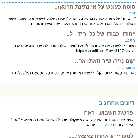
וטה כעונש על אי נתינת תרו&q..
יב
ידבר ה ' אל משה לאמר . דבר אל בני ישראל ואמרת אלהם איש איש כי תשטה אשתו
עלה בו מעל . ושכב איש אתה שכבת זרע ונעלם מעיני אישה ונסתרה
יחודו וכבודו של כל יחיד - ל..
י 12
וניינים לשדרג את שולחן שבת? עלון 'חויה בשולחן שבת' לפרשת נשא יסייע לכם,
https://shaalti.co.il/?p=15127
שְׁנוֹ נָזִיר/ שיר מאת: אה..
הובה קליין
ְׁנוֹ נָזִיר מֵאֵת: אֲהוּבָה קְלַייְן © יֶשְׁנוֹ נָזִיר הַפּוֹרֵשׁ מֵהַיַּיִן מִתְרַחֵק מִטֻּמְאָה כֶּפֶל כִּפְלַיִם תַּ
יונים אחרונים
פרשת השבוע - ראה
עצוב שכך מסתכמת הצדקה : שהיא שקולה ויותר ל"משפט" שאם המשפט = "ארץ"
הצדקה = "אדם" ועוד... . שהוא..
למען יידע אחרון צאצאיי.....