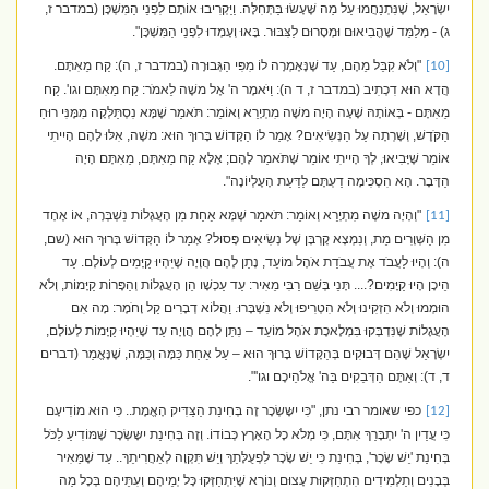
יִשְׂרָאֵל, שֶׁנִּתְנַחֲמוּ עַל מַה שֶּׁעָשׂוּ בַּתְּחִלָּה. וַיַּקְרִיבוּ אוֹתָם לִפְנֵי הַמִּשְׁכָּן (במדבר ז,
ג) - מְלַמֵּד שֶׁהֱבִיאוּם וּמְסָרוּם לַצִּבּוּר. בָּאוּ וְעָמְדוּ לִפְנֵי הַמִּשְׁכָּן".
"וְלֹא קִבֵּל מֵהֶם, עַד שֶׁנֶּאֶמְרָה לוֹ מִפִּי הַגְּבוּרָה (במדבר ז, ה): קַח מֵאִתָּם.
[10]
הֲדָא הוּא דִכְתִיב (במדבר ז, ד ה): וַיֹּאמֶר ה' אֶל משֶׁה לֵאמֹר: קַח מֵאִתָּם וגו'. קַח
מֵאִתָּם - בְּאוֹתָהּ שָׁעָה הָיָה משֶׁה מִתְיָרֵא וְאוֹמֵר: תֹּאמַר שֶׁמָּא נִסְתַּלְּקָה מִמֶּנִּי רוּחַ
הַקֹּדֶשׁ, וְשָׁרְתָה עַל הַנְּשִׂיאִים? אָמַר לוֹ הַקָּדוֹשׁ בָּרוּךְ הוּא: משֶׁה, אִלּוּ לָהֶם הָיִיתִי
אוֹמֵר שֶׁיָּבִיאוּ, לְךָ הָיִיתִי אוֹמֵר שֶׁתֹּאמַר לָהֶם; אֶלָּא קַח מֵאִתָּם, מֵאִתָּם הָיָה
הַדָּבָר. הָא הִסְכִּימָה דַעְתָּם לַדַּעַת הָעֶלְיוֹנָה".
"וְהָיָה משֶׁה מִתְיָרֵא וְאוֹמֵר: תֹּאמַר שֶׁמָּא אַחַת מִן הָעֲגָלוֹת נִשְׁבְּרָה, אוֹ אֶחָד
[11]
מִן הַשְּׁוָרִים מֵת, וְנִמְצָא קָרְבָּן שֶׁל נְשִׂיאִים פָּסוּל? אָמַר לוֹ הַקָּדוֹשׁ בָּרוּךְ הוּא (שם,
ה): וְהָיוּ לַעֲבֹד אֶת עֲבֹדַת אֹהֶל מוֹעֵד, נָתַן לָהֶם הֲוָיָה שֶׁיִּהְיוּ קַיָּמִים לְעוֹלָם. עַד
הֵיכָן הָיוּ קַיָּמִים?.... תָּנֵי בְּשֵׁם רַבִּי מֵאִיר: עַד עַכְשָׁו הֵן הָעֲגָלוֹת וְהַפָּרוֹת קַיָּמוֹת, וְלֹא
הוּמְמוּ וְלֹא הִזְקִינוּ וְלֹא הִטְרִיפוּ וְלֹא נִשְׁבָּרוּ. וַהֲלוֹא דְבָרִים קַל וָחֹמֶר: מָה אִם
הָעֲגָלוֹת שֶׁנִּדְבְּקוּ בִּמְלֶאכֶת אֹהֶל מוֹעֵד – נִתַּן לָהֶם הֲוָיָה עַד שֶׁיִּהְיוּ קַיָּמוֹת לְעוֹלָם,
יִשְׂרָאֵל שֶׁהֵם דְּבוּקִים בְּהַקָּדוֹשׁ בָּרוּךְ הוּא – עַל אַחַת כַּמָּה וְכַמָּה, שֶׁנֶּאֱמַר (דברים
ד, ד): וְאַתֶּם הַדְּבֵקִים בַּה' אֱלֹהֵיכֶם וגו'".
כפי שאומר רבי נתן, "כִּי יִשָּשְׂכָר זֶה בְּחִינַת הַצַּדִּיק הָאֱמֶת.. כִּי הוּא מוֹדִיעָם
[12]
כִּי עֲדַיִן ה' יִתְבָּרַךְ אִתָּם, כִּי מְלֹא כָל הָאָרֶץ כְּבוֹדוֹ. וְזֶה בְּחִינַת יִשָּשְׂכָר שֶׁמּוֹדִיעַ לַכֹּל
בְּחִינַת 'יֵשׁ שָׂכָר', בְּחִינַת כִּי יֵשׁ שָׂכָר לִפְעֻלָּתֵךְ וְיֵשׁ תִּקְוָה לְאַחֲרִיתֵךְ.. עַד שֶׁמֵּאִיר
בְּבָנִים וְתַלְמִידִים הִתְחַזְּקוּת עָצוּם וְנוֹרָא שֶׁיִּתְחַזְּקוּ כָּל יְמֵיהֶם וְעִתֵּיהֶם בְּכָל מַה