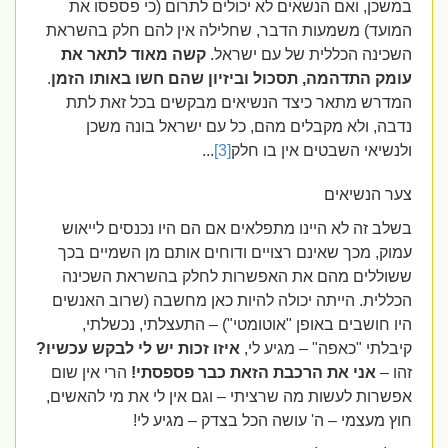
במשכן, ואם הנשאים לא יכולים לתרום (כי פספסו את
המועד) משמעות הדבר, שחלילה אין להם חלק בהשראת
השכינה הכללית של עם ישראל.
קשה מאוד לתאר את
עומק התדהמה, תסכול וביזיון שהם חשו באותו הזמן
.
המדרש מתאר כיצד הנשיאים מבקשים בכל זאת לתת
נדבה, ולא מקבלים מהם, כל עם ישראל בונה משכן
ולנשיאי השבטים אין בו חלק
[3]
...
צער הנשיאים
בשלב זה לא היינו מתפלאים אם הם היו נכנסים לייאוש
עמוק, מכך שאינם רצויים ודוחים אותם מן השמיים בכך
ששוללים מהם את האפשרות לחלק בהשראת השכינה
הכללית. הייתה יכולה להיות כאן מחשבה (שרוב האנשים
היו חושבים באופן "אוטומטי") – התעצלתי, נכשלתי,
קיבלתי "כאפה" – מגיע לי,
איזו זכות יש לי לבקש עכשיו?
זהו –
אני את הרכבת הזאת כבר פספסתי!
הרי אין שום
אפשרות לעשות מה שרציתי – וגם אין לי את מי להאשים,
חוץ מעצמי – ה' עושה הכל בצדק – מגיע לי!