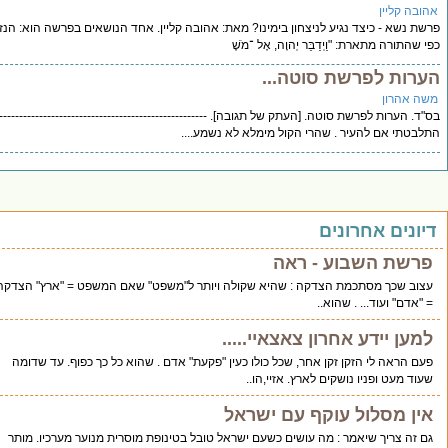
קליין
שא - כיצד נגיע לניצחון בימינו? מאת: אהובה קליין. אחד הנושאים בפרשה הוא: הנזיר,
ורה מתארת: "וַיְדַבֵּר יְהוָה, אֶל ־מֹשֶׁ
ת לפרשת סוטה...
הרון
ערות לפרשת סוטה. [העתק של תגובה]. -------------------------------------------------------
י אם להעיר . שהרי הקול מימלא לא נשמע....
ים אחרונים
ת השבוע - ראה
 שכך מסתכמת הצדקה : שהיא שקולה ויותר ל"משפט" שאם המשפט = "ארץ" הצדקה
ם" ועוד... . שהוא..
ן יידע אחרון צאצאיי.....
ראה לי הזקן זקן אחר, שכל כולו כעין "פקעת" אדם . שהוא כל כך כפוף. עד שדומה
מעט ופניו נושקים לארץ. אזיי,הו..
 מסלול עוקף עם ישראל
 צריך שיאמר : מה עושים כשעם ישראל טובל בטינופת מוסרית מנוער מערכיו. מותר