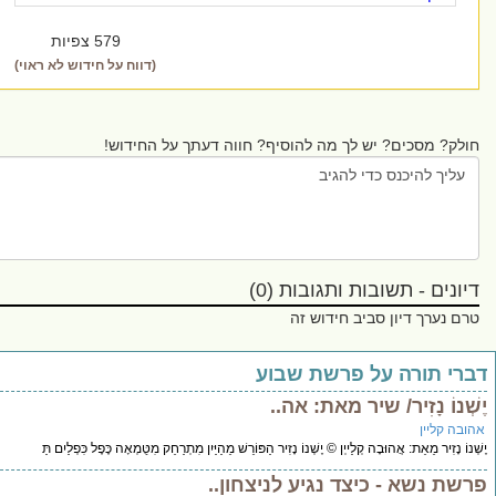
579 צפיות
(דווח על חידוש לא ראוי)
? מסכים? יש לך מה להוסיף? חווה דעתך על החידוש!
ים - תשובות ותגובות (0)
נערך דיון סביב חידוש זה
 תורה על פרשת שבוע
נוֹ נָזִיר/ שיר מאת: אה..
קליין
ָזִיר מֵאֵת: אֲהוּבָה קְלַייְן © יֶשְׁנוֹ נָזִיר הַפּוֹרֵשׁ מֵהַיַּיִן מִתְרַחֵק מִטֻּמְאָה כֶּפֶל כִּפְלַיִם תַּ
 נשא - כיצד נגיע לניצחון..