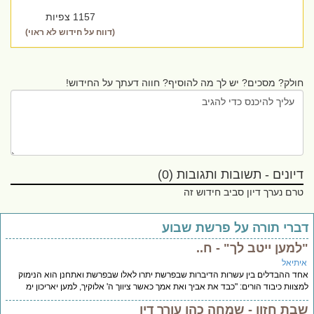
1157 צפיות
(דווח על חידוש לא ראוי)
חולק? מסכים? יש לך מה להוסיף? חווה דעתך על החידוש!
דיונים - תשובות ותגובות (0)
טרם נערך דיון סביב חידוש זה
ברי תורה על פרשת שבוע
למען ייטב לך" - ח..
יתיאל
ד ההבדלים בין עשרות הדיברות שבפרשת יתרו לאלו שבפרשת ואתחנן הוא הנימוק
צוות כיבוד הורים: "כבד את אביך ואת אמך כאשר ציווך ה' אלוקיך, למען יאריכון ימ
בת חזון - שמחה כהן עורך דין