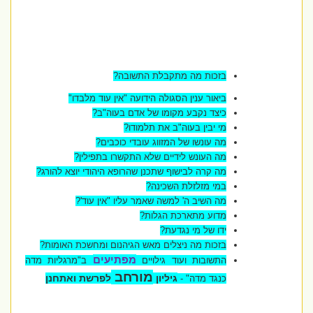
בזכות מה מתקבלת התשובה?
ביאור ענין הסגולה הידועה
"
אין עוד מלבדו
"
כיצד נקבע מקומו של אדם בעוה
"
ב?
מי יבין בעוה"ב את תלמודו?
מה עונשו של המזווג עובדי כוכבים?
מה העונש לידיים שלא התקשרו בתפילין?
מה קרה לבישוף שתכנן שהרופא היהודי יוצא להורג?
במי מזלזלת השכינה?
מה השיב ה' למשה שאמר עליו "אין עוד'?
מדוע מתארכת הגלות?
ידו של מי נגדעת?
בזכות מה ניצלים מאש הגיהנום ומחשכת האומות?
מפתיעים
התשובות ועוד גילויים
ב"מרגליות מדה
מורחב
גיליון
לפרשת ואתחנן
כנגד מדה" -