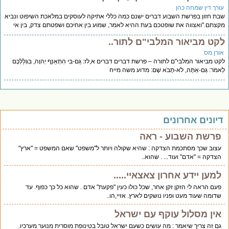
ורך דין שמחה כהן
ת חזון בפרשת השבוע דברים ישנם כמה כללי אתיקה לעוסקים במלאכת השיפוט ונביא
צתם."ואצווה את שופטכם בעת ההיא לאמר, שמוע בין אחיכם ושפטתם צדק, בין אי
קט מביאור המלבי"ם לתור..
ורן מס
ט מביאור המלבי"ם לתורה – פרשת דברים דברים א,לז: גַּם-בִּי הִתְאַנַּף יְהוָה, בִּגְלַלְכֶם
אמֹר: גַּם-אַתָּה, לֹא-תָבֹא שָׁם: מדוע משה מייח
יונים אחרונים
פרשת השבוע - ראה
עצוב שכך מסתכמת הצדקה : שהיא שקולה ויותר ל"משפט" שאם המשפט = "ארץ"
הצדקה = "אדם" ועוד... . שהוא..
למען יידע אחרון צאצאיי.....
פעם הראה לי הזקן זקן אחר, שכל כולו כעין "פקעת" אדם . שהוא כל כך כפוף. עד
שדומה שעוד מעט ופניו נושקים לארץ. אזיי,הו..
אין מסלול עוקף עם ישראל
גם זה צריך שיאמר : מה עושים כשעם ישראל טובל בטינופת מוסרית מנוער מערכיו.