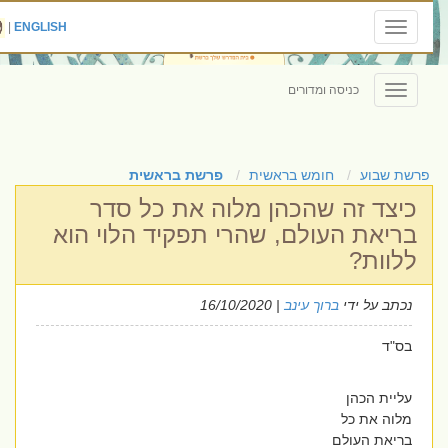
|
ENGLISH
Toggle
navigation
כניסה ומדורים
Toggle
navigation
פרשת שבוע
חומש בראשית
פרשת בראשית
כיצד זה שהכהן מלוה את כל סדר
בריאת העולם, שהרי תפקיד הלוי הוא
ללוות?
נכתב על ידי
ברוך עינב
| 16/10/2020
בס"ד
עליית הכהן
מלוה את כל
בריאת העולם