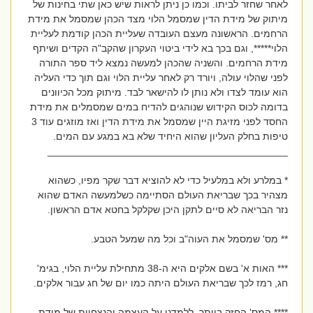
לאחר שחזר לביתו. וכמו כן ניתן לראות שיש כאן שתי בחינות של
מיתוק של מידת הדין שמסמל הלוי מצד הכהן שמסמל את מידת
הרחמים. הראשונה מעצם העובדה שעליית הכהן קודמת לעליית
הלוי*****, וגם בכך בא לידי ביטוי העקרון שהקב"ה הקדים ושיתף
מידת הרחמים. והשניה שהכהן למעשה נמצא ליד ספר התורה
לפני שהלוי עולה, ויורד רק לאחר עליית הלוי וגם תוך כדי העליה
הוא עומד לצדו ולא נותן לו להישאר לבד. מיתוק מכל הכיוונים
בדומה לכוס הקידוש שנוהגים להדיח במים שמסמלים את מידת
החסד לפני מזיגת היין שמסמל את מידת הדין ואז מוזגים עוד 3
טיפות בחלק העליון שהוא היחיד שלא בא במגע עם המים.
___________________________________________
* במלרע ולא במלעיל כדי לא להוציא דבר שקר מפיו, כשהוא
מצהיר בכך שבריאת העולם הסתיימה כשלמעשה האדם שהוא
נזר הבריאה לא סיים לתקן היכן שקלקל בחטא אדם הראשון.
** מס' שמסמל את העוה"ב וכל מה שמעל הטבע.
*** האות א' בשם אלקים היא ה-38 מתחילת עליית הלוי, בגימ'
חג, רמז לכך שבריאת העולם היתה כמו יום של חג עבור אלקים.
**** המס' החזק ביותר, ללמדנו על העצמה והנצחיות של מידת