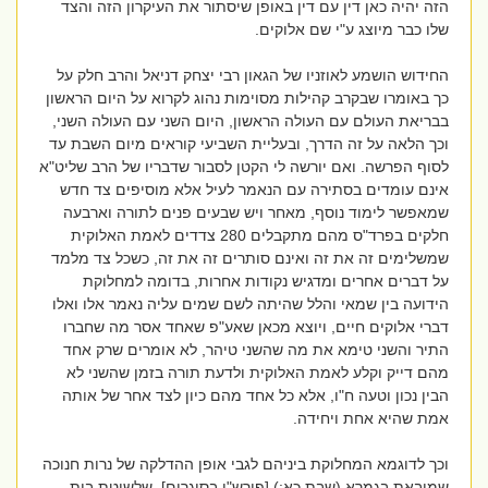
הזה יהיה כאן דין עם דין באופן שיסתור את העיקרון הזה והצד
שלו כבר מיוצג ע"י שם אלוקים.
החידוש הושמע לאוזניו של הגאון רבי יצחק דניאל והרב חלק על
כך באומרו שבקרב קהילות מסוימות נהוג לקרוא על היום הראשון
בבריאת העולם עם העולה הראשון, היום השני עם העולה השני,
וכך הלאה על זה הדרך, ובעליית השביעי קוראים מיום השבת עד
לסוף הפרשה. ואם יורשה לי הקטן לסבור שדבריו של הרב שליט"א
אינם עומדים בסתירה עם הנאמר לעיל אלא מוסיפים צד חדש
שמאפשר לימוד נוסף, מאחר ויש שבעים פנים לתורה וארבעה
חלקים בפרד"ס מהם מתקבלים 280 צדדים לאמת האלוקית
שמשלימים זה את זה ואינם סותרים זה את זה, כשכל צד מלמד
על דברים אחרים ומדגיש נקודות אחרות, בדומה למחלוקת
הידועה בין שמאי והלל שהיתה לשם שמים עליה נאמר אלו ואלו
דברי אלוקים חיים, ויוצא מכאן שאע"פ שאחד אסר מה שחברו
התיר והשני טימא את מה שהשני טיהר, לא אומרים שרק אחד
מהם דייק וקלע לאמת האלוקית ולדעת תורה בזמן שהשני לא
הבין נכון וטעה ח"ו, אלא כל אחד מהם כיון לצד אחר של אותה
אמת שהיא אחת ויחידה.
וכך לדוגמא המחלוקת ביניהם לגבי אופן ההדלקה של נרות חנוכה
שמובאת בגמרא (שבת כא:) [פירש"י בסוגרים], שלשיטת בית