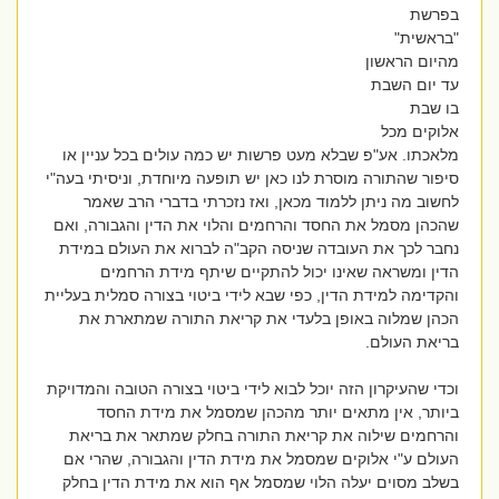
בפרשת
"בראשית"
מהיום הראשון
עד יום השבת
בו שבת
אלוקים מכל
מלאכתו. אע"פ שבלא מעט פרשות יש כמה עולים בכל עניין או
סיפור שהתורה מוסרת לנו כאן יש תופעה מיוחדת, וניסיתי בעה"י
לחשוב מה ניתן ללמוד מכאן, ואז נזכרתי בדברי הרב שאמר
שהכהן מסמל את החסד והרחמים והלוי את הדין והגבורה, ואם
נחבר לכך את העובדה שניסה הקב"ה לברוא את העולם במידת
הדין ומשראה שאינו יכול להתקיים שיתף מידת הרחמים
והקדימה למידת הדין, כפי שבא לידי ביטוי בצורה סמלית בעליית
הכהן שמלוה באופן בלעדי את קריאת התורה שמתארת את
בריאת העולם.
וכדי שהעיקרון הזה יוכל לבוא לידי ביטוי בצורה הטובה והמדויקת
ביותר, אין מתאים יותר מהכהן שמסמל את מידת החסד
והרחמים שילוה את קריאת התורה בחלק שמתאר את בריאת
העולם ע"י אלוקים שמסמל את מידת הדין והגבורה, שהרי אם
בשלב מסוים יעלה הלוי שמסמל אף הוא את מידת הדין בחלק