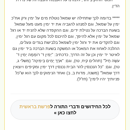
הדין.
***** בדומה לכך שתחילה יש שמאל נוטלת מים על ימין ורק אח"כ
ימין על שמאל, וגם למנהג להגביה את יד ימין מעט מעל שמאל
בשעת הברכה על נטילת ידים, וגם ההקפדה שלא להניח יד או רגל
שמאל על ימין אלא להיפך, וגם להיכנס לכל מקום עם רגל ימין,
וגם להקדים את יד ורגל ימין לשמאל בלבישת בגדים ונעלים,
ההלכה לאחוז את המאכל או המשקה בשעת הברכה ביד ימין גם
לאיטר יד ימין וכן על זה הדרך, כדכתיב: "יְמִין ד' רוֹמֵמָה יְמִין ד'
עֹשָׂה חָיִל" (תהלים קיח, טז), וגם: "אֹרֶךְ יָמִים בִּימִינָהּ" (משלי ג,
טז), וגם: "כל הנכנסין להר הבית נכנסין דרך ימין ומקיפים ויוצאין
דרך שמאל" (משנה, מדות ב, ב) ואחד הנימוקים לכך הוא ש"כל
פניותיך יהיו לימין" (חז"ל).
לכל החידושים ודברי התורה ל
פרשת בראשית
לחצו כאן »