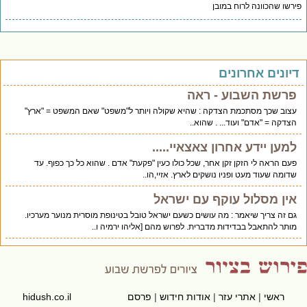
רשו שהכוונה לרוח במובן
יונים אחרונים
פרשת השבוע - ראה
עצוב שכך מסתכמת הצדקה : שהיא שקולה ויותר ל"משפט" שאם המשפט = "ארץ"
הצדקה = "אדם" ועוד... . שהוא..
למען יידע אחרון צאצאיי.....
פעם הראה לי הזקן זקן אחר, שכל כולו כעין "פקעת" אדם . שהוא כל כך כפוף. עד
שדומה שעוד מעט ופניו נושקים לארץ. אזיי,הו..
אין מסלול עוקף עם ישראל
גם זה צריך שיאמר : מה עושים כשעם ישראל טובל בטינופת מוסרית מנוער מערכיו.
מותר להתאבל בבדידות מדברית. לפרוש מהם [אליהו ירמיה ו..
ראשי
|
אתרי עזר
|
אודות חידוש
|
פרסם
hidush.co.il