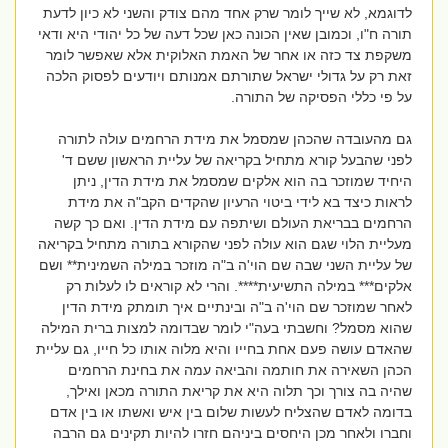
לדוגמא, לא שייך לומר שרק אחד מהם צודק והשני לא כיון לדעת
תורה ח"ו, וכמובן שאין הכונה כאן שכל דעה של כל יהודי היא ודאי
משקפת צד כזה או אחר של האמת האלוקית אלא שאפשר לומר
זאת רק על גדולי ישראל שתורתם אמנותם ויודעים לפסוק הלכה
על פי כללי הפסיקה של התורה.
גם מהעובדה שהכהן שמסמל את מידת הרחמים עולה לתורה
לפני שהבעל קורא מתחיל בקריאה של עליית הראשון ששם ד'
היחיד שמוזכר בה הוא אלקים שמסמל את מידת הדין, ניתן
לראות כיצד בא לידי ביטוי הרעיון שהקדים הקב"ה את מידת
הרחמים בבריאת העולם ושיתפה עם מידת הדין. ואם כך קשה
מעליית הלוי שגם הוא עולה לפני שהקורא בתורה מתחיל בקריאה
של עליית השני שבה שם הוי'ה ב"ה מוזכר במילה השמינית** ושם
אלקים*** במילה התשיעית****. והרי לא קוראים לו לעלות רק
לאחר שמוזכר שם הוי'ה ב"ה ובינתיים איך תומתק מידת הדין
שהוא מסמל? וחשבתי בעה"י לומר שבדומה למצות ברית המילה
שהאדם עושה פעם אחת בחייו והיא מלוה אותו כל חייו, גם עליית
הכהן השאירה את חותמה והביאה עמה את בחינת הרחמים
שהיה בה צורך וכך תלוה היא את קריאת התורה מכאן ואילך,
בדומה לאדם שהצליח לעשות שלום בין איש ואשתו או בין אדם
וחברו ולאחר מכן היחסים ביניהם חזרו להיות תקינים גם הרבה