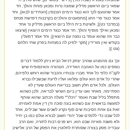
שמאי ביום הראשון מדליק שמונה נרות ומכאן פוחת והולך, חד
אמר שהטעם לכך הוא כנגד הימים הנכנסין [העתידים לבוא], וחד
אמר כנגד פרי החג [מתמעטים והולכים בקרבנות דפרשת פנחס
(במדבר כט)], ולשיטת בית הילל ביום הראשון מדליק נר אחד
ומכאן ואילך מוסיף והולך, חד אמר כנגד הימים היוצאין [שיצאו
כבר וזה שהוא עומד בו נמנה עם היוצאין], וחד אמר דמעלין
בקודש ואין מורידין [מקר ילפינן לה במנחות בפרק שתי הלחם
(צט.)].
וכך גם מהמנהג שהרב יצחק דניאל הביא ניתן ללמוד דברים
נוספים כמו על האהבה האדירה, הטהורה והאינסופית שיש
לקב"ה כלפי כל אחד מבניו ובנותיו והכבוד שהוא רוחש כלפיהם,
שהרי כל אדם הוא עולם ומלואו ועליו לדעת שבשבילו נברא
העולם, ולכל אדם חלק חשוב בבריאת העולם שעדין לא
הסתיימה, מאחר ואנו עדין ביום השישי לבריאה, ולכן כשהוא
מתפלל בליל שבת ואומר "ויכלו"* מעלה הכתוב שהוא שותף
למעשה בראשית וגם כשהוא בונה סוכה ודן דין אמת לאמיתו.
זאת גם אחת הסיבות שים סוף נקרע לשנים עשר שבילים, אחד
לכל שבט כדי ללמדם שכל יהודי חשוב לבורא עולם כמו בן יחיד
ולא משנה מאיזה שבט הוא, ויש פנים רבות לתורה, ואם הרב
עובדיה פסק בצורה שסותרת לחלוטין את הפסק של הרב אלישיב