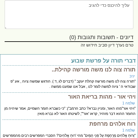
דיונים - תשובות ותגובות (0)
טרם נערך דיון סביב חידוש זה
ברי תורה על פרשת שבוע
ורה צוה לנו משה מורשה קהילת..
יב
ורה צוה לנו משה מורשה קהלת יעקב " (דברים לג ,ד ). הודגש שמשה ציוה , אע "פ
ודאי ה ' ציוה למשה לומר לנו , אבל אנו שמענו ממשה .
יהי אור - מהות בריאת האור
למה 1
יהי אור"מהו האור, ומניין נברא? כתב הרמב"ן: "כי כשברא חומר השמיים, אמר שיהיה מן
ומר ההוא דבר מזהיר, קראו 'אור'"; לשיטתו האור לא נברא מאין
וח אלהים מרחפת
למה 1
ְרוּחַ אֱלֹהִים מְרַחֶפֶת עַל פְּנֵי הַמָּיִם" מהי 'רוּחַ אֱלֹהִים'? הסברי המפרשים רבים מהמפרשים