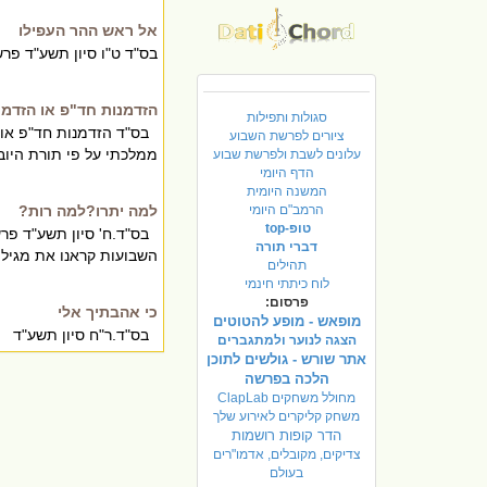
אל ראש ההר העפילו
בס"ד ט"ו סיון תשע"ד פ
הזדמנות חד"פ או הזדמנ
סגולות ותפילות
בס"ד הזדמנות חד"פ או ה
ציורים לפרשת השבוע
ממלכתי על פי תורת היובל
עלונים לשבת ולפרשת שבוע
הדף היומי
המשנה היומית
הרמב"ם היומי
למה יתרו?למה רות?
טופ-top
בס"ד.ח' סיון תשע"ד פ
דברי תורה
השבועות קראנו את מגילת 
תהילים
לוח כיתתי חינמי
פרסום:
כי אהבתיך אלי
מופאש - מופע להטוטים
בס"ד.ר"ח סיון תשע"
הצגה לנוער ולמתגברים
אתר שורש - גולשים לתוכן
הלכה בפרשה
מחולל משחקים ClapLab
משחק קליקרים לאירוע שלך
הדר קופות רושמות
צדיקים, מקובלים, אדמו"רים
בעולם