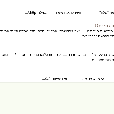
רשת "שלח" העפילו,אל ראש ההר,העפילו http:/...
ות חוזרת?!
זדמנות חוזרת?! זאב ז'בוטינסקי אמר:"לו הייתי מלך,מחדש הייתי את פני
".בפרשת "בהר" ניתן...
רשת "בהעלותך" מדוע יתרו חיבב את התורה?מדוע רות התגיירה? בחג
רות.מעניין מ...
ד כי אהבתיך א-לי יהא השיעור לע&...