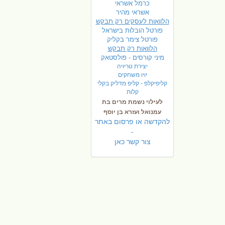
כרמל אשראי
אשראי מהיר
הלוואות לעסקים רק תבקש
פורטל הובלות בישראל
פ
ורטל צימר בקליק
הלוואות רק תבקש
מיני קורסים - פולסטאק
יצירת טריויה
יויו משחקים
קליפיקלפ - קליפ מדליק בקלי
קלות
לעילוי נשמת מרים בת
עמנואל ועזרא בן יוסף
להקדשה או פרסום באתר
-
צור קשר כאן