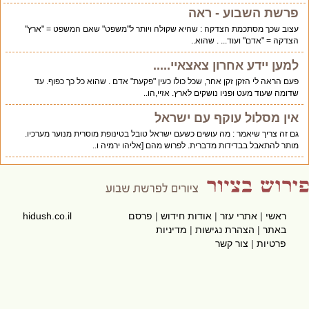
פרשת השבוע - ראה
עצוב שכך מסתכמת הצדקה : שהיא שקולה ויותר ל"משפט" שאם המשפט = "ארץ"
הצדקה = "אדם" ועוד... . שהוא..
למען יידע אחרון צאצאיי.....
פעם הראה לי הזקן זקן אחר, שכל כולו כעין "פקעת" אדם . שהוא כל כך כפוף. עד
שדומה שעוד מעט ופניו נושקים לארץ. אזיי,הו..
אין מסלול עוקף עם ישראל
גם זה צריך שיאמר : מה עושים כשעם ישראל טובל בטינופת מוסרית מנוער מערכיו.
מותר להתאבל בבדידות מדברית. לפרוש מהם [אליהו ירמיה ו..
ראשי
|
אתרי עזר
|
אודות חידוש
|
פרסם
hidush.co.il
באתר
|
הצהרת נגישות
|
מדיניות
פרטיות
|
צור קשר