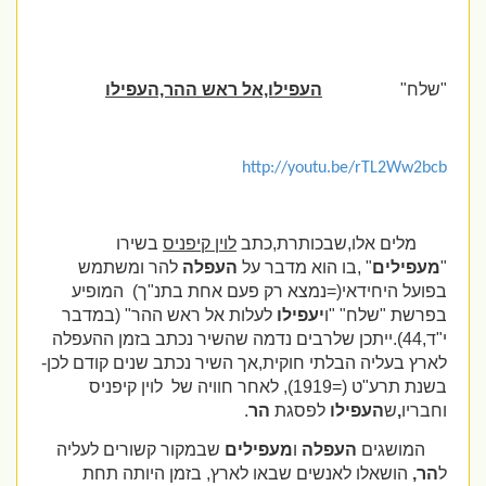
"שלח"
העפילו,אל ראש ההר,העפילו
http://youtu.be/rTL2Ww2bcb
מלים אלו,שבכותרת,כתב
לוין קיפניס
בשירו
"
מעפילים
" ,בו הוא מדבר על
העפלה
להר ומשתמש
בפועל היחידאי(=נמצא רק פעם אחת בתנ"ך)
המופיע
בפרשת "שלח" "ו
יעפילו
לעלות אל ראש ההר" (במדבר
י"ד,44).ייתכן שלרבים נדמה שהשיר נכתב בזמן ההעפלה
לארץ בעליה הבלתי חוקית,אך השיר נכתב שנים קודם לכן-
בשנת תרע"ט (=1919), לאחר חוויה של
לוין קיפניס
וחבריו
,
ש
העפילו
לפסגת
הר
.
המושגים
העפלה
ו
מעפילים
שבמקור קשורים לעליה
ל
הר,
הושאלו לאנשים שבאו לארץ, בזמן היותה תחת