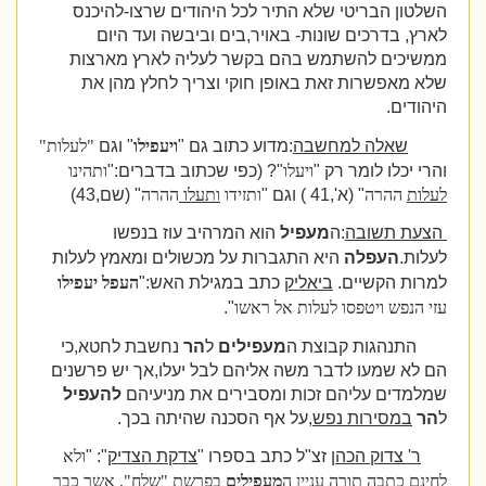
השלטון הבריטי שלא התיר לכל היהודים שרצו-להיכנס
לארץ, בדרכים שונות- באויר,בים וביבשה ועד היום
ממשיכים להשתמש בהם בקשר לעליה לארץ מארצות
שלא מאפשרות זאת באופן חוקי וצריך לחלץ מהן את
היהודים.
שאלה למחשבה
:מדוע כתוב גם "
ויעפילו
" וגם
"לעלות"
והרי יכלו לומר רק "
ויעלו
"? (כפי שכתוב בדברים:"
ותהינו
לעלות
ההרה
" (א',41 ) וגם "
ותזידו
ותעלו
ההרה
" (שם,43)
הצעת תשובה
:ה
מעפיל
הוא המרהיב עוז בנפשו
לעלות.
העפלה
היא התגברות על מכשולים ומאמץ לעלות
למרות הקשיים.
ביאליק
כתב במגילת האש:"
העפל
יעפילו
עזי הנפש ויטפסו לעלות אל ראשו
".
התנהגות קבוצת ה
מעפילים
ל
הר
נחשבת לחטא,כי
הם לא שמעו לדבר משה אליהם לבל יעלו,אך יש פרשנים
שמלמדים עליהם זכות ומסבירים את מניעיהם
להעפיל
ל
הר
במסירות נפש
,על אף הסכנה שהיתה בכך.
ר' צדוק הכהן
זצ"ל כתב בספרו "
צדקת הצדיק
": "
ולא
לחינם כתבה תורה עניין ה
מעפילים
בפרשת "שלח", אשר כבר