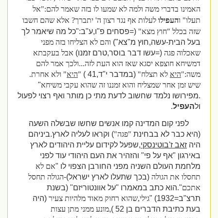
האמינו בדברי משה ולמה לא שמעו לו בזה שאמר להם:"אל
תעלו" ו
העפילו
לעלות אף נגד רצון ה' יתברך? אלא שהם חשבו
שזה בכלל "חוץ מצא"
(=פסחים פ"ו,ע"ב:"כל מה שיאמר לך
בעל הבית-עשה,חוץ מ"צא")
והם לא הצליחו בזה מפני
שאכלוה פגה
(=עשו דבר בוסר,טרם זמנו)
אבל בעקבתא
דמשיחא חוצפא יסגא שאז הוא העת לזה...ולכך אמר להם
משה:"
היא
לא תצלח"
(במדבר י"ד,41 )
"
היא
" ולא אחרת.
שיש זמן אחר שמצליח והוא זמננו זה שהוא עקבי משיחא
"
.מפירושו נלמד שחשוב לדעת מתי כן מותר ואף רצוי לפעול
ול
העפיל
.
לפני קום המדינה קמו אנשים שחשו שבשלה השעה
(היא כבר לא בבחינת
"פגה"
) וקראו לעליה לארץ.ביניהם
היה
זאב ז'בוטינסקי
,שפעל לקידום עליית היהודים לארץ
באירגון "אף על פי" והזהיר את העם היהודי עוד לפני
מלחמת העולם השניה מפני החורבן הצפוי לו "
אם לא
תחסלו את הגולה
(בכך שתעלו לארץ ישראל)-
הגולה תחסל
אתכם
".הוא כתב במאמרו "על אוונטוריזם" (בשנת
תרצ"ב=1932) "
גילי,שהוא רחוק מאוד מלהיות צעיר
(היה
בעת כתיבת הדברים בן 52 ),
מונע ממני מתן עצות