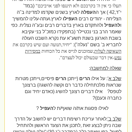
תעלו כי אין ה' בקרבכם ולא תינגפו לפני אויביכם"
(במד'
י"ד,42 ) אך ה
העפלה
לארץ בשנים שקדמו למדינה ב"ה
הצליחה - יהודים רבים
העפילו
לארץ.ועתה-עלינו להמשיך
ו
להעפיל
ולהתקדם בארץ בדברים רבים ובע"ה נצליח. כפי
שאמר הרב בני נכטיילר (בתפקידו כמזכ"ל בני עקיבא
בשבת הארגון בשנת תשע"א עת נקרא השבט העולה
לחבריא ב' בשם "נעלה"):
"יחיד,תנועה ועם שיש בקרבם את
השאיפה לעלות
,שמוכנים לגייס את כל הכוחות
במסירות
נפש
-אין דבר שבעולם יכול לעצרם".
שאלה למחשבה
:
שלב א
': על אילו
הרים
(ייתכן
הרים
פיסיים,וייתכן מטרות
שנראות מלכתחילה כדבר רם וקשה להשגה) ברצונך
לטפס?
אילו דברים רצונך להשיג (כאדם יחיד וגם
כחברה וכעם)?
לאילו פסגות את/ה שואף/ת ל
העפיל
?
שלב ב'
:לאחר עריכת רשימת דברים יש לחשוב על הדרך
שבה ניתן לבצע זאת ,לתכנן את הצעד הראשון ולהתחיל
לפעול .כפי שאמר כלב (במדבר י"ג,30):"
עלה נעלה
וירשנו