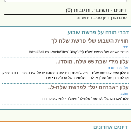
דיונים - תשובות ותגובות (0)
טרם נערך דיון סביב חידוש זה
ברי תורה על פרשת שבוע
וויית השבוע שלי פרשת שלח לך
דד
יית השבוע שלי פרשת "שלח לך" http://2all.co.il/web/Sites13/hy3/
ון מידי שבת 65 שלח, מוסדו..
לון מידי שבת
עלון השבוע פרשת שלח :- פרק ג' ואחרון ביריעה ההיסטורית על ישיבת מיר .- כח ההיפוק
בלת הדין של הגר"ן אדלר ...-מלחמתו של הרה"ק רבי מרד
לון "אברהם יגל" לפרשת שלח-ל..
avi
ון "אברהם יגל" לפרשת "שלח-לך" תשע"ד - לחץ כאן להורדה
יונים אחרונים