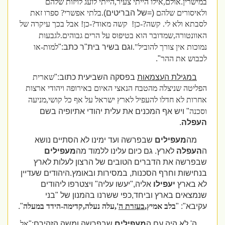
במישרין.אולם,אילו הייתי צעיר,הייתי לועג לויזות שלהם
ולאיסורים שלהם
(=של הבריטים).
בלתי אפשרי? ספרו זאת
לסבתא ולא לי. קשה?-כן!
קשה מאוד?-כן! אבל בכך עיקרה של
האוונטורה,שמדובר הוא בטיפוס על
הרים
גבוהים.לגבעות
נמוכות אין צורך להוביל".
וגם בשיר בית"ר כתב:"
למות-או
לכבוש את ה
הר
".
במגילת העצמאות
בפסקה השביעית כתוב:"
שארית
הפליטה שניצלה מהטבח הנאצי האיום באירופה ויהודי ארצות
אחרות לא חדלו ל
העפיל
לארץ ישראל על אף כל קושי,מניעה
וסכנה
" ויש אף המכנים את עלית יהודי אתיופיה בשם
העפלה
.
מה
מעפילים
שבפרשה ועד ימינו לא הסתיים נושא
ה
העפלה
לארץ. גם כיום עלינו ללמוד מה
מעפילים
שבפרשה את הדברים הטובים של הרצון לעלות לארץ
בנחישות וחרף הסכנות, במסירות ובאומץ.היהודים שעדיין
לא בארץ
יעפילו
אליה,"יעשו עליה" ויצטרפו ליהודים
שנמצאים בארץ וביחד,כפי ששרנו בהמנון של "בני
עקיבא": "
בלב אמיץ,
בעזרת ה
',עלה נעלה,קדימה-הידד במעלה
".
ה' לא היה עם ה
מעפילים
שבפרשה ומשה הזהירם:"
אל