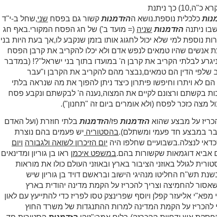
משפחתו תשובו" (ויקרא כ"ה,10) כך ניתנת
נות
כלכלית נוספת.נושא ה
הזדמנות
קשור גם בפסח
שני
,שחל ב-י"ד
שבו ניתנה
הזדמנות
שניה
(= מועד ב') של חג הפסח המקורי.באף חג
ת נוספת למי שלא יכול לחגוג אותו בזמן שנקבע לו,אך בעת היות בני
 אנשים שהיו טמאים לנפש אדם ולא יכלו להקריב את קרבן הפסח
יגרע לבלתי הקריב את קרבן ה' במועדו בתוך בני ישראל"?! (במדבר
לחשוב שלפי הדין הם טמאים,נבצר מהם להקריב את הקרבן ו"עבר
הם לא ויתרו וחיפשו פיתרון כיצד ניתן להפוך את מה שנראה בלתי
ות בקשתם ורצונם לקיים את המצוה,נענה ה' לבקשתם ונקבע פסח
ול מצה כזכר לפסח (ולא אומרים ביום זה "תחנון").
כריז על מבצע שהוא
הזדמנות
פז/
הזדמנות
בלתי חוזרת (ועל האדם
בר במבצע חד פעמי ומשתלם).
בהסטוריה
יש פעמים בהם נוצרת
דאי לנצלה.בשבועיים שחלפו היה
יום הזיכרון לשואה ולגבורה
ויום
 אביא דוגמאות שקשורות בהם.
במשפט איכמן
ראו בן גוריון ומדינאים
ורית לגולל באוזני הציבור בארץ ובאוזני העולם כולו את מוראות
שנת תש"ח החליטו מנהיגי הישוב ובראשם דויד בן גוריון שיש
אסור להחמיצה וצריך להכריז על הקמת מדינה יהודית בארץ
פא"י אליעזר קפלן ויוסף שפרינצק טסו לפריז כדי להתייעץ עם לאון
י להכריז על הקמת המדינה למרות ההתנגדות של משרד החוץ