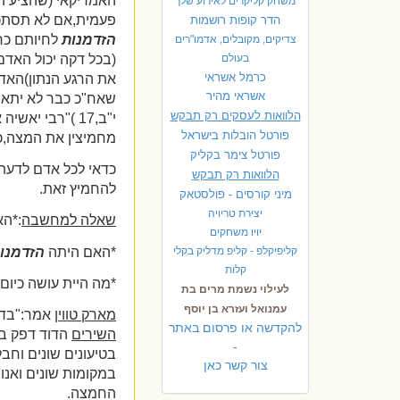
האמריקאי (שהציע ה
משחק קליקרים לאירוע שלך
פעמית,אם לא תסתכנ
הדר קופות רושמות
הזדמנות
לחיותם כרא
צדיקים, מקובלים, אדמו"רים
(בכל דקה יכול האדם
בעולם
כרמל אשראי
את הרגע הנתון)האד
אשראי מהיר
שאח"כ כבר לא יתאפ
הלוואות לעסקים רק תבקש
י"ב,17 )"רבי י
פורטל הובלות בישראל
מחמיצין את המצה,כך
פ
ורטל צימר בקליק
כדאי לכל אדם לדעת
הלוואות רק תבקש
להחמיץ זאת.
מיני קורסים - פולסטאק
יצירת טריויה
שאלה למחשבה
:*ה
יויו משחקים
*האם היתה
הזדמנו
קליפיקלפ - קליפ מדליק בקלי
קלות
*מה היית עושה כיום
לעילוי נשמת מרים בת
עמנואל ועזרא בן יוסף
מארק טווין
אמר:"בדר
להקדשה או פרסום באתר
השירים
הדוד דפק ב
-
בטיעונים שונים וחב
צור קשר כאן
במקומות שונים ואנו
החמצה.