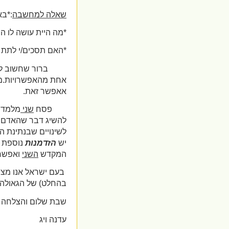
שאלה למחשבה
:*בא
*מה היית עושה לו הי
*האם תסכים/י לתת
ברור שחשוב לב
אחת מהאפשרויות.מה
אאפשר זאת.
פסח
שני
מלמדנו
להשיג דבר שהאדם ח
לשינויים שבנתינת ה
יש
הזדמנות
נוספת מ
המקדש
השני
ואפשר 
בעם ישראל אנו מצפ
בהחלט) של הגאולה 
שבת שלום והצלחה ב
עדנה ויג