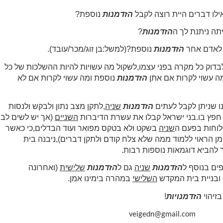
ילו דברים היית רוצה לקבל
הזדמנות
נוספת?
תה ניתנת לך ה
הזדמנות
?
 לאדם אחר
הזדמנות
נוספת?(למשל:בן זוג/מכר/עובד).
דוק כל מקרה בפני עצמו,לשקול מה עשויות להיות ההשלכות של כל
 עשוי לקרות אם אתן
הזדמנות
נוספת ומה עשוי לקרות אם לא
 שניתן לקבל לעתים
הזדמנות
שניה
,לתקן מצב נתון ולבקש ולנסות
פץ בו.בני ישראל קבלו את עשרת הדיברות
השניים
(אך יש לשים לב
לוחות בפעם ה
שניה
בשקט ולא בטקס מפואר ועוד הבדלים,כי כאשר
ן הראוי ללמוד ממה שלא צלח קודם ולתקן דברים),ניבנה בית
להביא דוגמאות נוספות רבות.
ים בנוסף ל
הזדמנות
שניה
גם ל
הזדמנות
שלישית
(ואחרונה
ובניית בית המקדש
השלישי
במהרה בימינו אמן.
זיהוי
הזדמנויות
!
veigedn@gmail.com