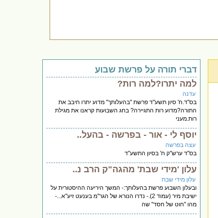
דברי תורה על פרשת שבוע
למה יתרו?למה רות?
עדנה
בס"ד.ח' סיון תשע"ד פרשת "בהעלותך" מדוע יתרו חיבב את
התורה?מדוע רות התגיירה? בחג השבועות קראנו את מגילת
רות.מעני
יוסף לי - אור - בפרשה - בהעל..
עצה בפרשה
בס"ד ערש"ק ח' בסיון התשע"ד
עלון 'מידי שבת' מהגה"ק הרב נ..
עלון מידי שבת
ובעלון השבוע פרשת בהעלותך:- המשך היריעה ההיסטורית על
ישיבת מיר (עמוד 2).- נדרו הנורא של הגר"מ בענעט זיע"א...-
מהו "חוט של חסד" שה