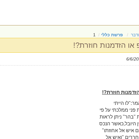
דבר
פרשת כללי
1
או הזדמנות חוזרת?!
זדמנות חוזרת?!
ר:"לו הייתי
פני ממלכתי על פי
"בהר" ניתן לראות
 היובל,כאשר הנכס
 איש אל אחוזתו"
ררים "ואיש אל