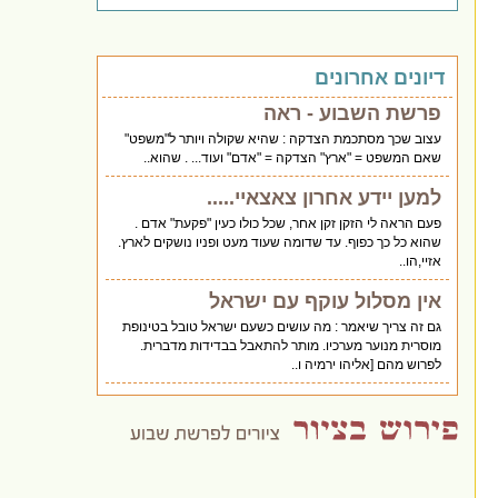
דיונים אחרונים
פרשת השבוע - ראה
עצוב שכך מסתכמת הצדקה : שהיא שקולה ויותר ל"משפט"
שאם המשפט = "ארץ" הצדקה = "אדם" ועוד... . שהוא..
למען יידע אחרון צאצאיי.....
פעם הראה לי הזקן זקן אחר, שכל כולו כעין "פקעת" אדם .
שהוא כל כך כפוף. עד שדומה שעוד מעט ופניו נושקים לארץ.
אזיי,הו..
אין מסלול עוקף עם ישראל
גם זה צריך שיאמר : מה עושים כשעם ישראל טובל בטינופת
מוסרית מנוער מערכיו. מותר להתאבל בבדידות מדברית.
לפרוש מהם [אליהו ירמיה ו..