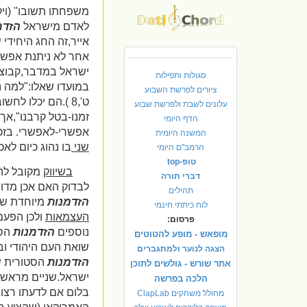
לאדם מישראל
הזדמ
אייר,זה החג היחידי 
אחר לא ניתנת אפשרו
ישראל במדבר,קבוצת
סגולות ותפילות
במועדו שאלו:"למה נ
ציורים לפרשת השבוע
ט',8 ).הם יכלו 
עלונים לשבת ולפרשת שבוע
זמנו-בטל קרבנו",אך 
הדף היומי
אפשרי-לאפשרי. בזכ
המשנה היומית
שני
בו נהוג כיום לאכ
הרמב"ם היומי
טופ-top
בשיווק
מקובל לה
דברי תורה
לבדוק האם אכן מדו
תהילים
הזדמנות
מיוחדת שכ
לוח כיתתי חינמי
העצמאות
ולכן הפעם
פרסום:
נוספים
הזדמנות
הסט
מופאש - מופע להטוטים
שואת העם היהודי וב
הצגה לנוער ולמתגברים
הזדמנות
הסטורית ש
אתר שורש - גולשים לתוכן
ישראל.שניים מראשי מ
הלכה בפרשה
בלום אם לדעתו רצו
מחולל משחקים ClapLab