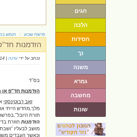
חגים
הלכה
פרשת שבוע
חומש במ
חסידות
הזדמנות חד"פ 
נך
נכתב על ידי
עדנה
| 6/6/2014
משנה
בס"ד
גמרא
הזדמנות חד"פ או ה
מחשבה
זאב ז'בוטינסקי
אמ
מלך,מחדש הייתי את 
שונות
תורת היובל".בפרשת 
הזדמנות
חוזרת בדין
מושב לבעליו "ושבתם
וכאשר העבדים משוח