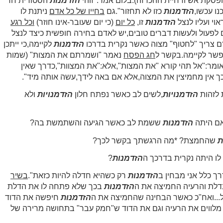
פסקת אש ודחיית ההכרזה).בלום אמר:"זוהי
הזדמנות
הסטורית חד
ו עכשו,
הזדמנות
כזו לא תחזור".גם
בחייו של כל אדם
ניתנת לו
וי ועליו לנצל
הזדמנות
זו,
כל יום
(כי יום שעובר-אינו חוזר)
וכל רגע
 לפעול ולעשות דברים טובים,יש לאדם בחירה חופשית כיצד לנצל
ם צריך "לחטוף" מצוה כאשר נקרית בדרכו
הזדמנות
לקיימה,כי ייתכן
שר לקיימה.בקשר ל
חג הפסח
נאמר "ושמרתם את המצות" (שמות
אשיה אומר:"אל תהי קורא "את המצות",אלא:"את המצוות",כדרך שאין
 אין מחמיצין את המצוה,אלא אם באה לידך,עשה אותה מיד".
 לזהות
הזדמנויות
,לשים לב כאשר נפתח חלון
הזדמנויות
ולא
אם היתה
הזדמנות
ששמת לב כאשר הגיעה והשתמשת בה?
ת
שהחמצת? *מה הרגשתך בקשר לכך?
 לו היתה נקרית בדרכך ה
הזדמנות
?
ך כלל אני מבחין ב
הזדמנות
רק כשהיא חדלה להיות כזאת".
בשיר
דלת והרעיה החמיצה את ה
הזדמנות
בכך שלא פתחה לו את הדלת
ל...ואח"כ כאשר הבחינה שהחמיצה את ה
הזדמנות
חיפשה את הדוד
 מלווים את הרעיה וגם את הדוד ש"חמק עבר" בתחושה מרירה של