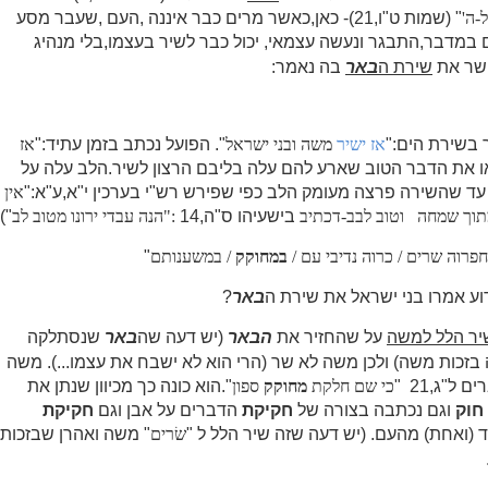
-ה'
" (שמות ט"ו,21)- כאן,כאשר מרים כבר איננה ,העם ,שעבר מסע
במדבר,התבגר ונעשה עצמאי, יכול כבר לשיר בעצמו,בלי מנהיג
 שר את
שירת ה
באר
בה נאמר:
 בשירת הים:"
אז ישיר
משה ובני ישראל
". הפועל נכתב בזמן עתיד:"
אז
או את הדבר הטוב שארע להם עלה בליבם הרצון לשיר.הלב עלה על
עד שהשירה פרצה מעומק הלב כפי שפירש רש"י בערכין י"א,ע"א:"
אין
תוך שמחה
וטוב לבב-דכתיב
בישעיהו ס"ה,14
:"הנה עבדי ירונו מטוב לב
")
פרוה שרים / כרוה נדיבי עם /
במחוקק
/ במשענותם
"
וע אמרו בני ישראל את שירת ה
באר
?
יר הלל למשה
על שהחזיר את
הבאר
(יש דעה שה
באר
שנסתלקה
זכות משה) ולכן משה לא שר (הרי הוא לא ישבח את עצמו...). משה
ם ל"ג,21
"
כי שם
חלקת
מחוקק
ספון
".הוא כונה כך מכיוון שנתן את
חוק
וגם נכתבה בצורה של
חקיקת
הדברים על אבן וגם
חקיקת
(ואחת) מהעם. (יש דעה שזה שיר הלל ל "
שׂרים
" משה ואהרן שבזכות