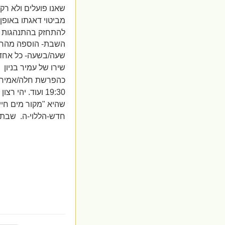
שאנו פועלים ולא ר
מביטוי דאגתו באופן 
להתחזק ב
התנהגות 
השבת- הוספה מהחו
שעה/בשעה- כל אחד כ
שירו של עמיר בניון
כהפרשת חלה/אמירת ת
19:30 ועוד. יהי רצון שכמו
חדש-הללוי-ה.
שבת ש