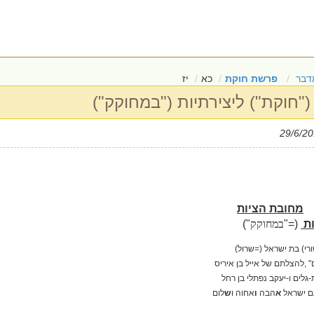
דבר
פרשת חוקת
כא
יז
"חוקת") ליצירתיות ("במחוקק")
מחובת הציות
ות
(="
במחוקק
")
רי) בת ישראל (=שרול)
 ,להצלתם של אייל בן איריס
גלים ו-יעקב נפתלי בן רחל
 ישראל
א
הבה
ו
אחוה ו
ש
לום