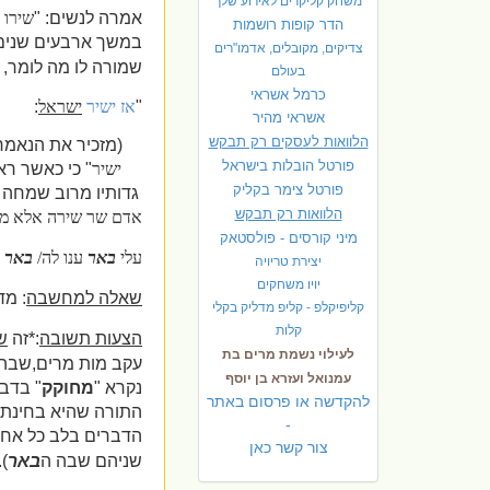
משחק קליקרים לאירוע שלך
אמרה לנשים: "
שירו ל
הדר קופות רושמות
במשך ארבעים שנים 
צדיקים, מקובלים, אדמו"רים
שמורה לו מה לומר,
בעולם
כרמל אשראי
"
אז ישיר
ישראל
:
אשראי מהיר
הלוואות לעסקים רק תבקש
(מזכיר את הנאמר
פורטל הובלות בישראל
ישיר
" כי כאשר ר
פ
ורטל צימר בקליק
גדותיו מרוב שמחה 
הלוואות רק תבקש
אדם שר שירה אלא מ
מיני קורסים - פולסטאק
עלי
באר
ענו לה/
באר
ח
יצירת טריויה
יויו משחקים
שאלה למחשבה
: מד
קליפיקלפ - קליפ מדליק בקלי
קלות
הצעות תשובה
:*זה
ש
לעילוי נשמת מרים בת
עקב מות מרים,שבה ב
עמנואל ועזרא בן יוסף
נקרא "
מחוקק
" בדברי
להקדשה או פרסום באתר
התורה שהיא בחינת
-
הדברים בלב כל אחד 
צור קשר כאן
שניהם שבה ה
באר
).