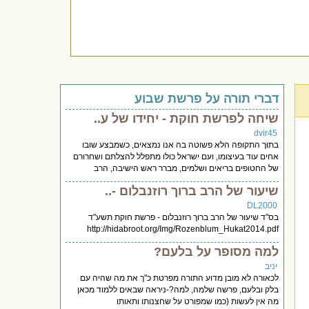
דברי תורה על פרשת שבוע
שיחה לפרשת חוקת - יחידו של ע..
dvir45
בתוך התקופה הלא פשוטה בה אנו נמצאים, כשמבצע שובו
אחים עוד בעיצומו, ועם ישראל כולו מתפלל להצלתם ושחרורם
של החטופים בריאים ושלמים, מברר ראש הישיבה, הרב
שיעור של הרב ברוך רוזנבלום -..
DL2000
בס"ד שיעור של הרב ברוך רוזנבלום - פרשת חוקת תשע"ד
http://hidabroot.org/Img/Rozenblum_Hukat2014.pdf
למה מסופר על בלעם?
יניב
לכאורה לא מובן מדוע התורה מפרטת כ"ך את מה שהיה עם
בלק ובלעם, פרשה שלמה, למה?-ניראה שבאים ללמוד מכאן
מה אין לעשות (כמו שמפורט על שחצנותו ותאותו