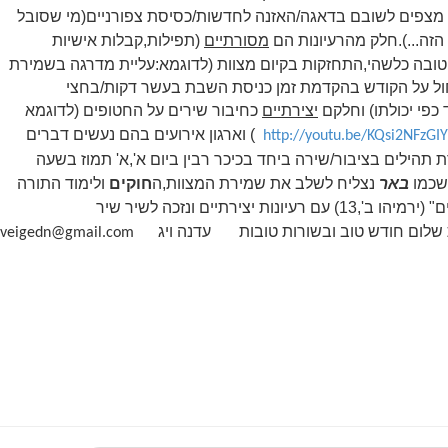
ק מצפים לשובם בדאגה/האזנה לחדשות/כסיסת צפורניים(מי שסובל
הזה...).חלק מהרעיונות הם
מסורתיים
(תפילות,קבלות אישיות
טובה כלשהי
,התחזקות בקיום מצוות
(לדוגמא:עליית מדרגה בשמירת
ל על הקודש בהקדמת זמן כניסת השבת בעשר דקות/בחצי
פי יכולתו)
וחלקם
יצירתיים
כחיבור שירים על החטופים (לדוגמא
) וארגון אירועים בהם נעשים דברים
http://youtu.be/KQsi2NFzGIY
הילים בציבור/שירה ביחד בכיכר רבין ביום א',א' תמוז בשעה
באר
נצליח לשלב את שמירת המצוות,ה
חוקים
ולימוד התורה
שהיא "מקור מים חיים" (ירמיהו ב',13) עם רעיונות יצירתיים ונזכה לשיר שיר
לום חודש טוב ובשורות טובות
עדנה ויג
veigedn@gmail.com