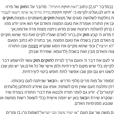
 י"ט,2) כתוב:"
זאת
חוקת
התורה
". מדובר על ה
חוק
של פרה
וע לנו,ועלינו לקיימו כי "
חוקה חקקתי
,גזירה גזרתי,אי אתה רשאי לעבור
ות נחלקות לשלושה סוגים של מצוות:
חוקים
,משפטים ו-מצוות
.חוקים
בו אין התורה אומרת את טעם המצוה והאדם אף הוא אינו יודע מהו
(ניתן להעלות רעיונות שונים מדוע ניתנה מצות פרה אדומה,אך
ת מדוע ה' קבע
חוק
זה).ברור לאדם שעליו לקיים זאת כפי שהוא מקיים
האדם מבין בשכלו את טעם המצוה ,אך בתורה לא כתוב הטעם
לא תרצח
") וכפי שהוא מקיים את הסוג שנקרא
מצוות
שבו התורה
ה והאדם מבין זאת בשכלו (לדוגמא: שמירת שבת).
 לעם את דבר ה' והעם צריך לציית ל
חוקים
.
חוק
עשוי להישמע דבר
לקיימו בלי שיש מקום ליצירתיות ולפן אישי של כל אדם,אך יש זמן שבו
שונו ויש גם זמן שבו אפשר לתת חופש ביטוי ליצירתיות.
פר על מות מרים (ולפי הדרש –ה
באר
שניתנה לעם בזכותה-
ה)
ותלונת העם שאין מים לשתות. אותו עם שיודע להתלונן (ולעתים
"קיטורים")- יודע גם לומר תודה ולבטא את דברי התודה בצורת שיר
באר
.כאן יש יוזמה אישית (בלי לשאול רשות ממשה או
 שנובע מפנימיות האדם.
ם משה שר עם העם "
אז ישיר
משה
ובני ישראל
"(שמות ט"ו,1) ומרים