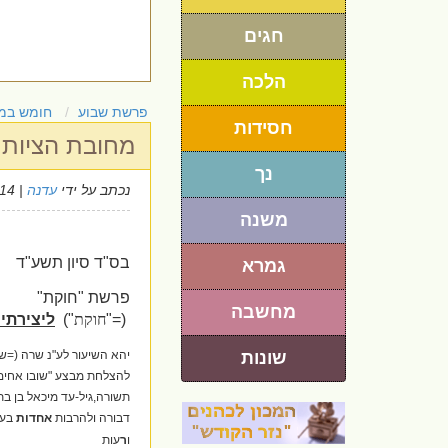
חגים
הלכה
פרשת שבוע
חומש במ
חסידות
מחובת הציות (
נך
נכתב על ידי
עדנה
| 29/6/2014
משנה
בס"ד סיון תשע"ד
גמרא
פרשת "חוקת"
מחשבה
(="
חוקת
")
ליצירתי
שונות
יהא השיעור לע"נ שרה (=שו
להצלחת מבצע "שובו אחים"
תשורה,גיל-עד מיכאל בן בת-
דבורה ולהרבות
אחדות
בעם
ו
ר
עות