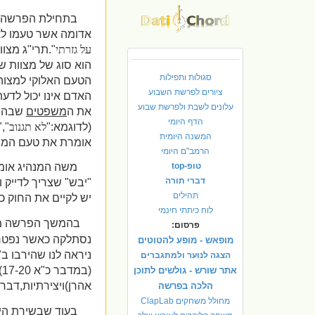
בתחילת הפרשה (במדבר
אדומה אשר טעמו לא יד
על
גזרתי
".תרי"ג מצו
הוא סוג של מצוות ש
סגולות ותפילות
הטעם האלוקי למצוה 
ציורים לפרשת השבוע
האדם אינו יכול לדע
עלונים לשבת ולפרשת שבוע
את ה
משפטים
שבהם 
הדף היומי
(לדוגמא:"
לא תגנוב
","
המשנה היומית
אומרת את טעם המצו
הרמב"ם היומי
טופ-top
משה המנהיג אומר
דברי תורה
"יבש" שצריך לדייק ו
תהילים
יש לקיים את החוק כל
לוח כיתתי חינמי
בהמשך הפרשה מסו
פרסום:
נסתלקה כאשר נפטר
מופאש - מופע להטוטים
ניראה לנו שהירבו ב
הצגה לנוער ולמתגברים
(במדבר כ"א 17-20) שנקרא שירת ה
אתר שורש - גולשים לתוכן
אהרן)ויצירתיות,דבר
הלכה בפרשה
מחולל משחקים ClapLab
בעוד שבשירת הי