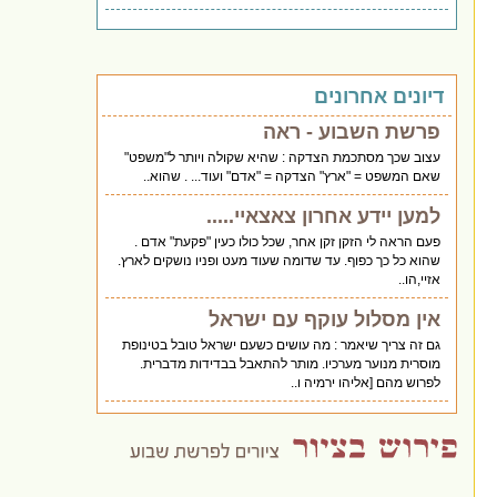
דיונים אחרונים
פרשת השבוע - ראה
עצוב שכך מסתכמת הצדקה : שהיא שקולה ויותר ל"משפט"
שאם המשפט = "ארץ" הצדקה = "אדם" ועוד... . שהוא..
למען יידע אחרון צאצאיי.....
פעם הראה לי הזקן זקן אחר, שכל כולו כעין "פקעת" אדם .
שהוא כל כך כפוף. עד שדומה שעוד מעט ופניו נושקים לארץ.
אזיי,הו..
אין מסלול עוקף עם ישראל
גם זה צריך שיאמר : מה עושים כשעם ישראל טובל בטינופת
מוסרית מנוער מערכיו. מותר להתאבל בבדידות מדברית.
לפרוש מהם [אליהו ירמיה ו..