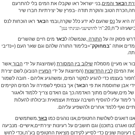
רת ה
באר
והמים
.בני ישראל ראו שקבלו את המים בלי להתרעם
חה,הכרת הטוב והוקרת תודה -בפרץ של יצירתיות חברו שיר
 היא על
נס
שהעם לא ידע כלל שקרה,ובמי ה
באר
ראו הוכחות לנס
יהו ל"ח,20:"
ה' להושיעני-ונגינתי ננגן
"
דרש פסוק זה על
התורה
,שנמשלה ל
באר
מים חיים שהשרים
מדים אותה "
במחוקק
"=בלימוד התורה שלהם וגם שאר העם (=נדיבי
תה.
ור או מעיין) מסמלת
שילוב בין המסורת
(שמיוצגת על ידי
הבור
אשר
 את המים)
לבין החדשנות
(המיוצגת על ידי
המעיין
הנובע).לשם יצירת
חפור בעצמו כדי להגיע למקור המים, ומשהגיע אליהם - חובה לשמור
די אבן שחוסמת את פי ה
באר
) אך בנוסף לשמירה על המים הקיימים
של מים,שעולים מתוך האדמה.כך גם האדם צריך ללמוד ולאגור
 לימוד עליו להוסיף חשיבה עצמית ועצמאית וביכולתו להעלות
רתיים ואף ללמד אחרים ולהשפיע עליהם.
נו דואגים לשלושת החטופים,אנו נוהגים כמו
באר
.משתמשים
ו ואגרנו בתוכנו) וגם חושבים על רעיונות יצירתיים,אישיים- מנביעה
רעיונות שונים כדי לסייע לקידום מציאת החטופים בע"ה,וכדי לחוש