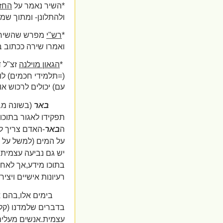
*השיר נאמר על
החז
ולהתלונן- ומתוך שמ
*
רש"י
מפרש שהשירה
ואמרו שירה ככתוב בישע
*
הגאון מוילנה
זצ"ל 
(=תלמידי חכמים) לו
עם) יכולים לרכוש או
באר
(בשונה מב
תפקידו לאגור בתוכו
ה
באר
-האדם צריך ל
על המים (למשל על י
יש גם נביעה עצמית 
בתוכו מידע,אך לאחר
רעיונות אישיים ויצי
בימים אלו,בהם א
בדברים שלמדנו (קלטנ
עצמית.אנשים מעלים 