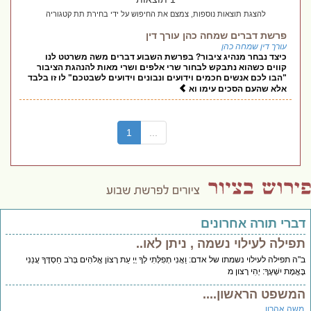
להצגת תוצאות נוספות, צמצם את החיפוש על ידי בחירת תת קטגוריה
פרשת דברים שמחה כהן עורך דין
עורך דין שמחה כהן
כיצד נבחר מנהיג ציבור? בפרשת השבוע דברים משה משרטט לנו
קווים כשהוא נתבקש לבחור שרי אלפים ושרי מאות להנהגת הציבור
"הבו לכם אנשים חכמים וידועים ונבונים וידועים לשבטכם" לו זו בלבד
אלא שהעם הסכים עימו וא
(current)
1
...
דברי תורה אחרונים
תפילה לעילוי נשמה , ניתן לאו..
ב"ה תפילה לעילוי נשמתו של אדם: וַאֲנִי תְפִלָּתִי לְךָ יְיָ עֵת רָצוֹן אֱלֹהִים בְּרֹב חַסְדֶּךָ עֲנֵנִי
בֶּאֱמֶת יִשְׁעֶךָ: יְהִי רָצון מ
המשפט הראשון....
משה אהרון