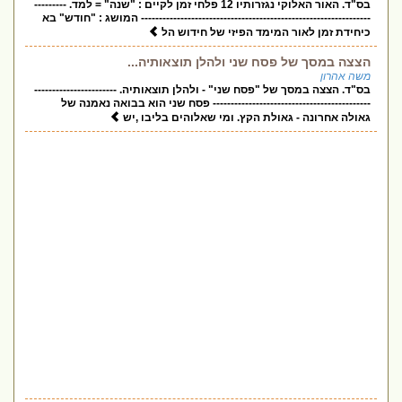
בס"ד. האור האלוקי נגזרותיו 12 פלחי זמן לקיים : "שנה" = למד. ---------
---------------------------------------------------------------- המושג : "חודש" בא
כיחידת זמן לאור המימד הפיזי של חידוש הל
הצצה במסך של פסח שני ולהלן תוצאותיה...
משה אהרון
בס"ד. הצצה במסך של "פסח שני" - ולהלן תוצאותיה. -----------------------
-------------------------------------------- פסח שני הוא בבואה נאמנה של
גאולה אחרונה - גאולת הקץ. ומי שאלוהים בליבו ,יש