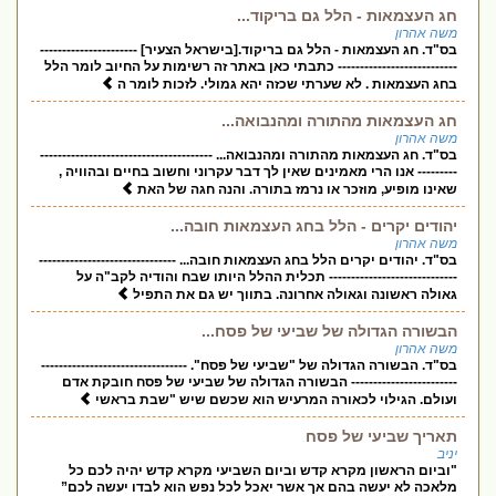
חג העצמאות - הלל גם בריקוד...
משה אהרון
בס"ד. חג העצמאות - הלל גם בריקוד.[בישראל הצעיר] ----------------------
--------------------------- כתבתי כאן באתר זה רשימות על החיוב לומר הלל
בחג העצמאות . לא שערתי שכזה יהא גמולי. לזכות לומר ה
חג העצמאות מהתורה ומהנבואה...
משה אהרון
בס"ד. חג העצמאות מהתורה ומהנבואה... ---------------------------------------
--------- אנו הרי מאמינים שאין לך דבר עקרוני וחשוב בחיים ובהוויה ,
שאינו מופיע, מוזכר או נרמז בתורה. והנה חגה של האת
יהודים יקרים - הלל בחג העצמאות חובה...
משה אהרון
בס"ד. יהודים יקרים הלל בחג העצמאות חובה... -------------------------------
----------------------------- תכלית ההלל היותו שבח והודיה לקב"ה על
גאולה ראשונה וגאולה אחרונה. בתווך יש גם את התפיל
הבשורה הגדולה של שביעי של פסח...
משה אהרון
בס"ד. הבשורה הגדולה של "שביעי של פסח". ---------------------------------
------------------------ הבשורה הגדולה של שביעי של פסח חובקת אדם
ועולם. הגילוי לכאורה המרעיש הוא שכשם שיש "שבת בראשי
תאריך שביעי של פסח
יניב
"וביום הראשון מקרא קדש וביום השביעי מקרא קדש יהיה לכם כל
מלאכה לא יעשה בהם אך אשר יאכל לכל נפש הוא לבדו יעשה לכם”