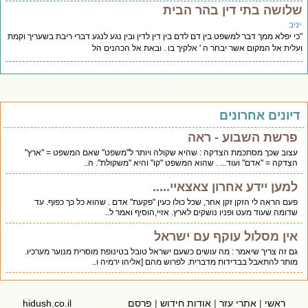
שלושה בתי דין בהר הבית
יניב
"כי יפלא ממך דבר למשפט בין דם לדם בין דין לדין ובין נגע לנגע דברי ריבת בשעריך וקמת
ועלית אל המקום אשר יבחר ה ' אלקיך בו . ובאת אל הכהנים הל
דיונים אחרונים
פרשת השבוע - ראה
עצוב שכך מסתכמת הצדקה : שהיא שקולה ויותר ל"משפט" שאם המשפט = "ארץ"
הצדקה = "אדם" ועוד... . שהוא המשפט "קו" והיא "משקולת". ה..
למען יידע אחרון צאצאיי.....
פעם הראה לי הזקן זקן אחר, שכל כולו כעין "פקעת" אדם . שהוא כל כך כפוף. עד
שדומה שעוד מעט ופניו נושקים לארץ. אזיי,הוסיף ואמר ל..
אין מסלול עוקף עם ישראל
גם זה צריך שיאמר : מה עושים כשעם ישראל טובל בטינופת מוסרית מנוער מערכיו.
מותר להתאבל בבדידות מדברית. לפרוש מהם [אליהו ירמיה ו..
ראשי
|
אתרי עזר
|
אודות חידוש
|
פרסם
hidush.co.il