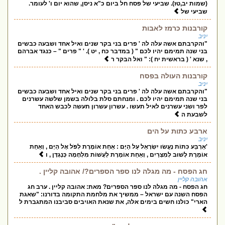
(שמות יב,טז). שביעי של פסח חל ביום כ"א ניסן, שהוא יום ו' לעומר.
שביעי של
קורבנות כרמז לאבות
יניב
"והקרבתם אשה עלה לה ' פרים בני בקר שנים ואיל אחד ושבעה כבשים
בני שנה תמימם יהיו לכם " ( במדבר כח , יט ). ' " פרים " – כנגד אברהם
, שנא ' ( בראשית יח ): " ואל הבקר ר
קורבנות העולה בפסח
יניב
"והקרבתם אשה עלה לה ' פרים בני בקר שנים ואיל אחד ושבעה כבשים
בני שנה תמימם יהיו לכם . ומנחתם סלת בלולה בשמן שלשה עשרנים
לפר ושני עשרנים לאיל תעשו . עשרון עשרון תעשה לכבש האחד
לשבעת ה
ארבע כתות על הים
יניב
'אַרְבַּע כִּתּוֹת נֶעֱשׂוּ יִשְׂרָאֵל עַל הַיָּם : אַחַת אוֹמֶרֶת לִפֹּל אֶל הַיָּם , וְאַחַת
אוֹמֶרֶת לָשׁוּב לְמִצְרַיִם , וְאַחַת אוֹמֶרֶת לַעֲשׁוֹת מִלְחָמָה כְּנֶגְדָּן , ו
חג הפסח - מה מגלה לנו ספר הספרים?/ אהובה קליין .
אהובה קליין
חג הפסח - מה מגלה לנו ספר הספרים? מאת: אהובה קליין . ערב חג
הפסח השנה עם ישראל – ממשיך את מלחמת התקומה בדורנו: "שאגת
הארי" כולנו חשים בימים אלה, את שנאת האויבים סביבנו המתגברת ל