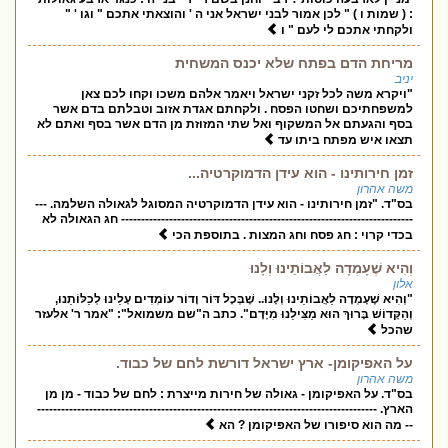
: ( שמות ו ) " לכן אמור לבני ישראל אני ה ' והוצאתי אתכם " וגו ' "
ולקחתי אתכם לי לעם " ו
מריחת הדם בפתח שלא יכנס המשחית
יניב
"ויקרא משה לכל זקני ישראל ויאמר אלהם משכו וקחו לכם צאן
למשפחתיכם ושחטו הפסח . ולקחתם אגדת אזוב וטבלתם בדם אשר
בסף והגעתם אל המשקוף ואל שתי המזוזת מן הדם אשר בסף ואתם לא
תצאו איש מפתח ביתו עד
זמן חירותינו - הוא עידן הדמוקרטיה...
משה אהרון
בס"ד. "זמן חירותינו - הוא עידן הדמוקרטיה המסוגל לגאולה השלמה. ---
------------------------------------------------------------------------- חג הגאולה לא
בכדי קרוי : חג פסח וחג המצות . בתוספת הכי
וְהִיא שֶׁעָמְדָה לַאֲבוֹתֵינוּ וְלָנוּ
אלון
"וְהִיא שֶׁעָמְדָה לַאֲבוֹתֵינוּ וְלָנוּ.. שֶׁבְּכָל דּוֹר וָדוֹר עוֹמְדִים עָלֵינוּ לְכַלּוֹתֵנוּ,
וְהַקָּדוֹשׁ בָּרוּךְ הוּא מַצִּילֵנוּ מִיָּדָם". כתב ה"שם משמואל": "אמר ר' אלעזר
שהכל
על האפיקומן- ארץ ישראל דורשת לחם של כבוד.
משה אהרון
בס"ד. על האפיקומן - גאולה של חירות מייצרת : לחם של כבוד - מן מן
הארץ. -------------------------------------------------------------------------------------
-- מה הוא סיפורו של האפיקומן ? הא