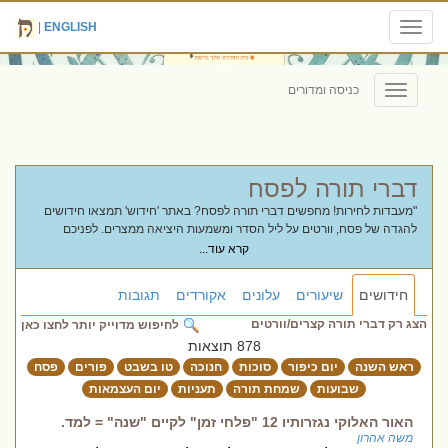
|
ENGLISH
Toggle
navigation
כניסה ומדורים
Toggle
navigation
דברי תורה לפסח
"מעבדות לחירות! מחפשים דברי תורה לפסח? באתר 'חידוש' תמצאו חידושים
להגדה של פסח, וורטים על ליל הסדר ומשמעות היציאה ממצרים. לפניכם
מאמרים ורעיונות שיעזרו לכם להעביר את המסורת לדור הבא ולהפוך את החג
קרא עוד...
לזמן של צמיחה חירותית."
חידושים
שיעורים
עלונים
אקורדים
תגובות
הצג רק דברי תורה קצרים/וורטים
לחיפוש מדוייק יותר לחצו כאן
878 תוצאות
ראש השנה
יום כיפור
סוכות
חנוכה
טו בשבט
פורים
פסח
שבועות
שמחת תורה
תעניות
יום העצמאות
האור האלוקי נגזרותיו 12 "פלחי זמן" לקיים "שנה" = למד.
משה אהרון