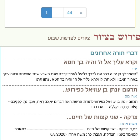
(current)
1
...
44
«
דברי תורה אחרונים
וקרא עליך אל ה' והיה בך חטא
יניב
"השמר לך פן יהיה דבר עם לבבך בליעל לאמר קרבה שנת השבע שנת השמטה ורעה עינך
באחיך האביון ולא תתן לו וקרא עליך אל ה ' והיה בך חטא . נתון תתן
תרגום יונתן בן עוזיאל כפירוש..
אורן מס
תרגום יונתן בן עוזיאל כפירוש לתורה: פרשת ראה דברים יא,כו: רְאֵה, אָנֹכִי נֹתֵן לִפְנֵיכֶם--
הַיּוֹם: בְּרָכָה, וּקְלָלָה: ... הברכה ו
צדקה - שני קצוות של חיים...
משה אהרון
בס,ד. צדקה - שני קצוות של חיים... --------------------------------------------- בתגובה
למאמר בעניין הצדקה. הגבתי כך : משה אהרון (6/8/2026