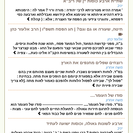
שתיית ארבע כוסות יין של ריב"א
יניב
' אמרה ההיא מטרוניתא לרבי יהודה : מורה ורוי ? אמר לה : הימנותא
בידא דההיא איתתא אי טעימנא אלא קידושא ואבדלתא וארבעה כסי
דפסחא , וחוגרני צידעי מן הפסח עד העצרת ; אלא : ( קהלת
חיטה, שעורה או גם וגם? | חג הפסח תשפ"ו | הרב אלעזר כהן
אלעזר כהן
ב"ה, מפני קדושת המועד, חול המועד פסח , תהא שנת פלאות וניסים.
כמדי שבוע לפניכם סרטון שבועי קצר והפעם על החג - מבט קצרצר על
ההבדלים בין החיטה לשעורה במשימות הקב"ה אלינו כעת... - צפיה
רוצחים שפלים מחנפים את הארץ
משה אהרון
בס"ד. לוחות ראשונים נשברו. לוחות שניים מעצם מהותם אין בהם
משום שבירה אלא במסגרת קיומם הם הופכים אות מתה. בבחינת :
"פסול לך". שבידנו לפסול הלוחות ולהפכם כאמור לאות מתה .[לא צריך
שבירה פיזית יות
סודו של העומר....
משה אהרון
בס"ד. סודו של העומר..... ---------------------------------- סודו של העומר הוא
הנוסחה לתרגם חירות וגאולה - לתועלת החיים להפוך לחם עוני - מצות -
ללחם פנים - לחם שמאיר פנים לחם של כבוד המאי
ארבע לשונות גאולה, וכוסות ישועה לעתיד
יניב
'מניין לארבעה כוסות ? רבי יוחנן בשם ר ' ר ' בנייה : כנגד ארבע גאולות