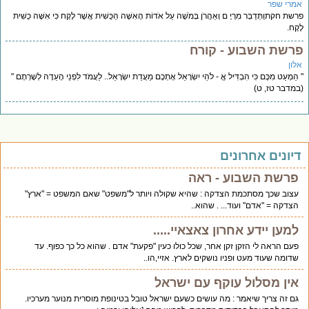
אמרי שפר
פרשת חקתוַתְּדַבֵּר מִרְיָ ם וְאַהֲרֹן בְּמֹשֶׁה עַל אֹדוֹת הָאִשָּׁה הַכֻּשִׁית אֲשֶׁר לָקָח כִּי אִשָּׁה כֻשִׁית
לָקָח.
פרשת השבוע - קורח
אלון
" הַמְעַט מִכֶּם כִּי הִבְדִּיל אֱ - לֹהֵי יִשְׂרָאֵל אֶתְכֶם מֵעֲדַת יִשְׂרָאֵל.. לַעֲמֹד לִפְנֵי הָעֵדָה לְשָׁרְתָם "
(במדבר טז, ט)
דיונים אחרונים
פרשת השבוע - ראה
עצוב שכך מסתכמת הצדקה : שהיא שקולה ויותר ל"משפט" שאם המשפט = "ארץ"
הצדקה = "אדם" ועוד... . שהוא..
למען יידע אחרון צאצאיי.....
פעם הראה לי הזקן זקן אחר, שכל כולו כעין "פקעת" אדם . שהוא כל כך כפוף. עד
שדומה שעוד מעט ופניו נושקים לארץ. אזיי,הו..
אין מסלול עוקף עם ישראל
גם זה צריך שיאמר : מה עושים כשעם ישראל טובל בטינופת מוסרית מנוער מערכיו.