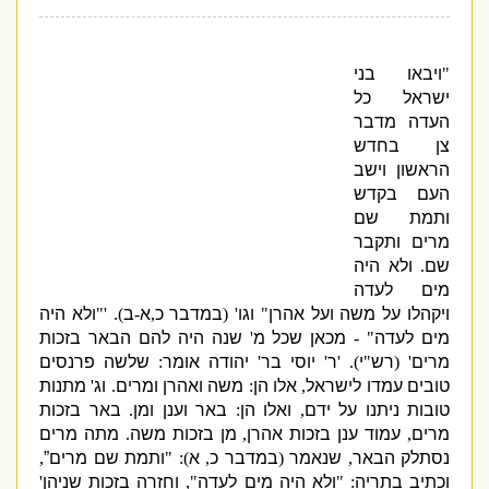
"
ויבאו בני
ישראל כל
העדה מדבר
צן בחדש
הראשון וישב
העם בקדש
ותמת שם
מרים ותקבר
שם
.
ולא היה
מים לעדה
ויקהלו על משה ועל אהרן
"
וגו
' (
במדבר כ
,
א
-
ב
). '"
ולא היה
מים לעדה
" -
מכאן שכל מ
'
שנה היה להם הבאר בזכות
מרים
' (
רש
"
י
). '
ר
'
יוסי בר
'
יהודה אומר
:
שלשה פרנסים
טובים עמדו לישראל
,
אלו הן
:
משה ואהרן ומרים
.
וג
'
מתנות
טובות ניתנו על ידם
,
ואלו הן
:
באר וענן ומן
.
באר בזכות
מרים
,
עמוד ענן בזכות אהרן
,
מן בזכות משה
.
מתה מרים
נסתלק הבאר
,
שנאמר
(
במדבר כ
,
א
): "
ותמת שם מרים”
,
וכתיב בתריה
: "
ולא היה מים לעדה
",
וחזרה בזכות שניהן
'