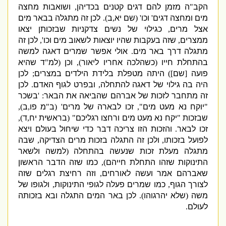
הקב
"
ה מזמן להם דגים קטנים בכדיהן
,
ושואבות מחצה
מים ומחצה דגים
'
וכו
' (
שם יא
,
ב
).
לכן זה מתגלה בבאר מים
אצל מרים
,
כגילוי של נשים צדקניות שבזכותן יצאו
ממצרים
,
שזה בעקבות שהיו יוצאות לשאוב מים וכו
',
לכן זה
מתגלה דרך באר מים
.
אולי אפשר שמרים דאגה למשה
בהתחלת חייו
(
כשהלכה אחריו ליאור
),
וכן
(
למ
"
ד שהיא
פועה
[
שם
])
היתה מטפלת בלידת הילדים במצרים
;
לכן
היה בה גילוי של דאגה להתחלה
,
ובפרט לגוף האדם
.
לכן
זה מתחבר לזכות של אברהם שהביאה את הבאר
: '
בשכר
"
יוקח נא מעט מים
",
זכו לבארה של מרים
' (
ב
"
מ פו
,
ב
),
שבזכות
"
יקח נא מעט מים ורחצו רגליכם
" (
בראשית יח
,
ד
),
זכו לבאר
.
והזכות הזו צריכה דבר כדי שיחול בעולם ויצא
לפועל בזכותו
,
ולכן זה התגלה בזכות מרים הצדיקה
,
שבה
מתגלה מעלת זכות שנעשה בהתחלה
(
למשה ולשאר
התינוקות שזהו התחלת חייהם
),
כמו שזה הדבר הראשון
שאברהם אמר ועשה לאורחים
,
וזה רחיצת רגלים שזה
לצורך הגוף
,
כמו שמרים פעלה לגופי התינוקות
,
ולגופו של
משה
(
שלא יהרגוהו
).
לכן באר המים התגלה ובא בזכותה
לעולם
.