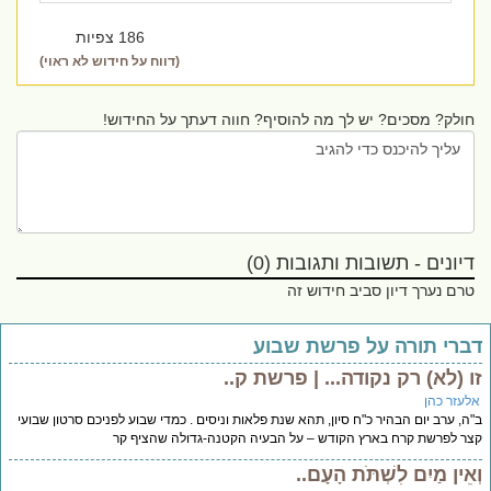
186 צפיות
(דווח על חידוש לא ראוי)
חולק? מסכים? יש לך מה להוסיף? חווה דעתך על החידוש!
דיונים - תשובות ותגובות (0)
טרם נערך דיון סביב חידוש זה
דברי תורה על פרשת שבוע
זו (לא) רק נקודה... | פרשת ק..
אלעזר כהן
ב"ה, ערב יום הבהיר כ"ח סיון, תהא שנת פלאות וניסים . כמדי שבוע לפניכם סרטון שבועי
קצר לפרשת קרח בארץ הקודש – על הבעיה הקטנה-גדולה שהציף קר
וְאֵין מַיִם לִשְׁתֹּת הָעָם..