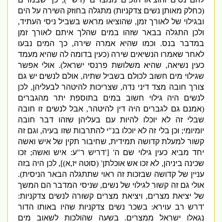
(
כחלק מאותן נשים צדקניות
)
מתגלה בחוזק השירה על הים
ובגילוי של לאורך זמן
,
שהוציאו מראש בשביל ניסי העתיד
,
ולכן התגלה בבאר שזהו במים שהלך איתם לאורך זמן
במדבר בנס
.
וכמו שהיא אמרה שירה
,
כך המים נבעו
לאחר שאמרו הנשיאים שירה
(
כעין בדומה לה שהיא מעמד
כעין נשיאה
,
שהיא משלושת פרנסי ישראל
).
אולי אפשר
שגילוי מים חשוב לכולם בשביל שתיה
,
אולם לנשים יש גם
צורך חובה מצד דיני נדה
,
שצריכות להיטהר לבעליהן
,
לכן
לנשים היה גילוי חשוב במים בתוספת יתר מהגברים
(
אמנם גם לגברים היה דין להיטהר
,
אבל לנשים זו חובה
שבלי זה לא יוכלו להיות עם בעליהן שזהו דבר חובה
יומיומי
;
וכן בלי זה לא יוכלו בנ
"
י להתרבות שזו בעיה
,
וגם זה
קשור למעלת קדושה תמידית
,
שחיבור תקין של איש ואשה
יחד מביא כעין גילוי שם ה
' ['
דריש ר
"
ע
:
איש ואשה
;
זכו
שכינה ביניהן
,
לא זכו אש אוכלתן
' (
סוטה יז
,
א
)],
לכן היה בזה
עניין של קדושה שבזכות זה ראוי שתתגלה הבאר הניסית
).
אולי גם זה קשור לגילוי של נשים
,
שניסי המדבר הם המשך
של יציאת מצרים
,
ויציאת מצרים קשורה לנשים צדקניות
:
'
דרש רב עוירא
:
בשכר נשים צדקניות שהיו באותו הדור
נגאלו ישראל ממצרים
.
בשעה שהולכות לשאוב מים