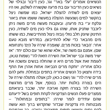
הנשיאים אומרים
"
עלי באר
"
וגו
',
כעין דיבור ובגילוי של
נשיאים כעין הדיבור עם בת פרעה שקשורה לשלטון
,
ואז היו
יוצאים מים לשתיה להצלת ישראל
,
כמו שמשה ניצל
בהקשר למים
(
שנעשה ההצלה במעשה ששמו אותו ביאור
ונלקח ע
"
י בת פרעה
).
ובעקבות מעשה מרים משה ניתן
ליוכבד שתניק אותו
,
שזהו גם גילוי כעין מים לשתיה
,
כעין
התינוק שיונק חלב נוזלי
(
ובזה ניצול מהתייבשות
,
כמו ששתו
מים מהבאר כדי שלא להתייבש
).
במדרש מובא טעם
אחר
: '
הַבְּאֵר בִּזְכוּת מִרְיָם
,
שֶׁאָמְרָה שִׁירָה עַל הַיָּם
' (
תנחומא
שם
).
אמנם גם משה שר
,
אלא שהוא שר עם כולם יחד
: "
אז
ישיר משה ובני ישראל את השירה הזאת לה
'” (
שמות טו
,
א
),
לעומת זאת אצל מרים היא זו שהחלה בנשים ומשכה את
כולם אחריה
: “
ותקח מרים הנביאה אחות אהרן את התף
בידה ותצאן כל הנשים אחריה בתפים ובמחלת
.
ותען להם
מרים שירו לה
'”
וגו
' (
שם כ
-
כא
);
לכן אצלה מתגלה שירה על
הים בצורה בולטת יותר
.
בנוסף
,
אצל מרים מודגשת
השירה לה
'
בצורה חזקה וארוכה יותר
,
שכבר ביציאתם
ממצרים פעלו הנשים הצדקניות לקחת תופים בשל ידיעתם
שהם עתידים לומר שירה
: '
"
בתופים ובמחולות
" –
מובטחות היו צדקניות שבדור שהקדוש ברוך הוא עושה
להם נסים והוציאו תופים ממצרים
' (
רש
"
י
),
כך שבמרים