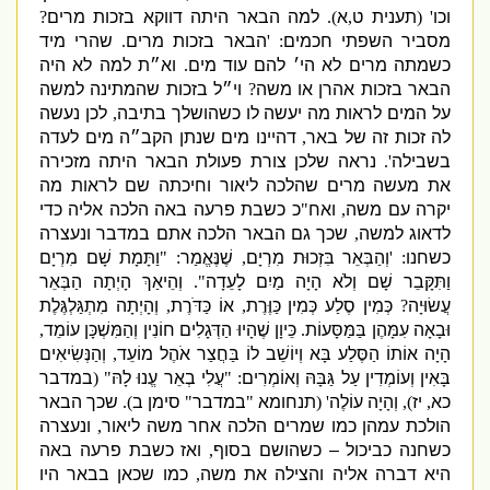
וכו
' (
תענית ט
,
א
).
למה הבאר היתה דווקא בזכות מרים
?
מסביר השפתי חכמים
: '
הבאר בזכות מרים
.
שהרי מיד
כשמתה מרים לא הי׳ להם עוד מים
.
וא״ת למה לא היה
הבאר בזכות אהרן או משה
?
וי״ל בזכות שהמתינה למשה
על המים לראות מה יעשה לו כשהושלך בתיבה
,
לכן נעשה
לה זכות זה של באר
,
דהיינו מים שנתן הקב״ה מים לעדה
בשבילה
'.
נראה שלכן צורת פעולת הבאר היתה מזכירה
את מעשה מרים שהלכה ליאור וחיכתה שם לראות מה
יקרה עם משה
,
ואח
"
כ כשבת פרעה באה הלכה אליה כדי
לדאוג למשה
,
שכך גם הבאר הלכה אתם במדבר ונעצרה
כשחנו
: '
וְהַבְּאֵר בִּזְכוּת מִרְיָם
,
שֶׁנֶּאֱמַר
: "
וַתָּמָת שָׁם מִרְיָם
וַתִּקָּבֵר שָׁם וְלֹא הָיָה מַיִם לָעֵדָה
".
וְהֵיאַךְ הָיְתָה הַבְּאֵר
עֲשׂוּיָה
?
כְּמִין סֶלַע כְּמִין כַּוֶּרֶת
,
אוֹ כַּדֹּרֶת
,
וְהָיְתָה מִתְגַּלְגֶּלֶת
וּבָאָה עִמָּהֶן בַּמַּסָּעוֹת
.
כֵּיוָן שֶׁהָיוּ הַדְּגָלִים חוֹנִין וְהַמִּשְׁכָּן עוֹמֵד
,
הָיָה אוֹתוֹ הַסֶּלַע בָּא וְיוֹשֵׁב לוֹ בַּחֲצַר אֹהֶל מוֹעֵד
,
וְהַנְּשִׂיאִים
בָּאִין וְעוֹמְדִין עַל גַּבָּהּ וְאוֹמְרִים
: "
עֲלִי בְאֵר עֱנוּ לָהּ
" (
במדבר
כא
,
יז
),
וְהָיָה עוֹלֶה
' (
תנחומא
"
במדבר
"
סימן ב
).
שכך הבאר
הולכת עמהן כמו שמרים הלכה אחר משה ליאור
,
ונעצרה
כשחנה כביכול – כשהושם בסוף
,
ואז כשבת פרעה באה
היא דברה אליה והצילה את משה
,
כמו שכאן בבאר היו