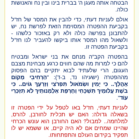
הבטחה אותה מעגן ה' בברית בינו ובין נח והאנושות
כולה.
אולם לעניות דעתי, כדי להבין את המסר של חז"ל
בקביעת ההפטרה המסוימת הזאת לפרשת נח, יש
להתבונן בפרשה כולה ולא רק באזכור כלשהו -
ולשאול מהו המסר אותו ביקשו להעביר לנו חז"ל
בקביעת הפטרה זו.
בהפטרה הקב"ה מנחם את בני ישראל ומבטיח
להם כי למרות מה שהם חווים כרגע מבחינת מצבם
העגום, הרי שלעתיד לבוא יתקיים בהם הפסוק
מההפטרה
(ישעיהו נד, ב-ד)
: "
הַרְחִיבִי מְקוֹם
אָהֳלֵךְ
..
כִּי יָמִין וּשְׂמֹאול תִּפְרֹצִי וְזַרְעֵךְ גּוֹיִם.. כִּי
בֹשֶׁת עֲלוּמַיִךְ תִּשְׁכָּחִי וְחֶרְפַּת אַלְמְנוּתַיִךְ לֹא תִזְכְּרִי
עוֹד
".
לעניות דעתי, חז"ל באו לטפל על ידי הפטרה זו
בשאלה גדולה: האם יש תכלית לחורבן, להרס,
למלחמה.. למבול? האם החורבן הוא עונש הכרחי
שהיינו שמחים אם לא היה קיים, או ששמא יש לו
תפקיד בקידום העולם והתפתחותו.