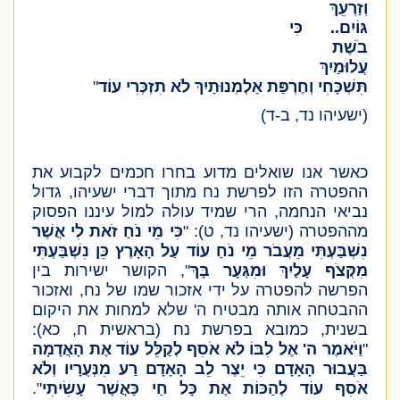
וְזַרְעֵךְ
גּוֹיִם.. כִּי
בֹשֶׁת
עֲלוּמַיִךְ
תִּשְׁכָּחִי וְחֶרְפַּת אַלְמְנוּתַיִךְ לֹא תִזְכְּרִי עוֹד
"
(ישעיהו נד, ב-ד)
כאשר אנו שואלים מדוע בחרו חכמים לקבוע את
ההפטרה הזו לפרשת נח מתוך דברי ישעיהו, גדול
נביאי הנחמה, הרי שמיד עולה למול עיננו הפסוק
מההפטרה
(ישעיהו נד, ט)
: "
כִּי מֵי נֹחַ זֹאת לִי אֲשֶׁר
נִשְׁבַּעְתִּי מֵעֲבֹר מֵי נֹחַ עוֹד עַל הָאָרֶץ כֵּן נִשְׁבַּעְתִּי
מִקְּצֹף עָלַיִךְ וּמִגְּעָר בָּךְ
", הקושר ישירות בין
הפרשה להפטרה על ידי אזכור שמו של נח, ואזכור
ההבטחה אותה מבטיח ה' שלא למחות את היקום
בשנית, כמובא בפרשת נח
(בראשית ח, כא)
:
"
וַיֹּאמֶר ה' אֶל לִבּוֹ לֹא אֹסִף לְקַלֵּל עוֹד אֶת הָאֲדָמָה
בַּעֲבוּר הָאָדָם כִּי יֵצֶר לֵב הָאָדָם רַע מִנְּעֻרָיו וְלֹא
אֹסִף עוֹד לְהַכּוֹת אֶת כָּל חַי כַּאֲשֶׁר עָשִׂיתִי
".