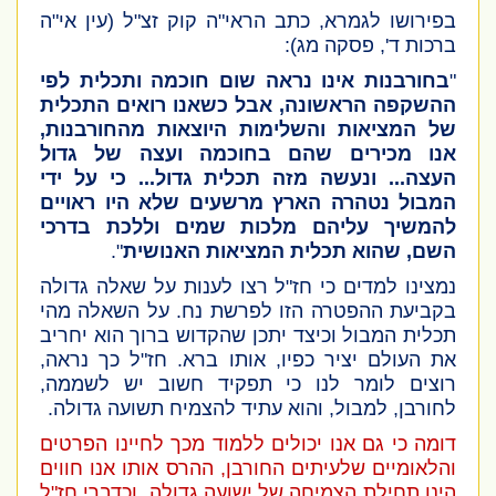
בפירושו לגמרא, כתב הראי"ה קוק זצ"ל
(עין אי"ה
ברכות ד', פסקה מג)
:
"
בחורבנות אינו נראה שום חוכמה ותכלית לפי
ההשקפה הראשונה, אבל כשאנו רואים התכלית
של המציאות והשלימות היוצאות מהחורבנות,
אנו מכירים שהם בחוכמה ועצה של גדול
העצה... ונעשה מזה תכלית גדול... כי על ידי
המבול נטהרה הארץ מרשעים שלא היו ראויים
להמשיך עליהם מלכות שמים וללכת בדרכי
השם, שהוא תכלית המציאות האנושית
".
נמצינו למדים כי חז"ל רצו לענות על שאלה גדולה
בקביעת ההפטרה הזו לפרשת נח. על השאלה מהי
תכלית המבול וכיצד יתכן שהקדוש ברוך הוא יחריב
את העולם יציר כפיו, אותו ברא. חז"ל כך נראה,
רוצים לומר לנו כי תפקיד חשוב יש לשממה,
לחורבן, למבול, והוא עתיד להצמיח תשועה גדולה.
דומה כי גם אנו יכולים ללמוד מכך לחיינו הפרטים
והלאומיים שלעיתים החורבן, ההרס אותו אנו חווים
הינו תחילת הצמיחה של ישועה גדולה, וכדברי חז"ל