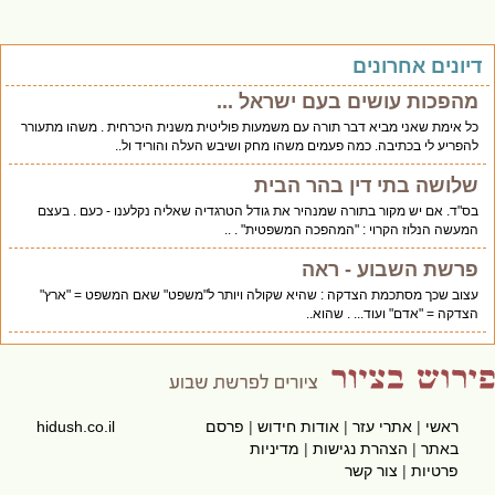
יונים אחרונים
מהפכות עושים בעם ישראל ...
כל אימת שאני מביא דבר תורה עם משמעות פוליטית משנית היכרחית . משהו מתעורר
להפריע לי בכתיבה. כמה פעמים משהו מחק ושיבש העלה והוריד ול..
שלושה בתי דין בהר הבית
בס"ד. אם יש מקור בתורה שמנהיר את גודל הטרגדיה שאליה נקלענו - כעם . בעצם
המעשה הנלוז הקרוי : "המהפכה המשפטית" . ..
פרשת השבוע - ראה
עצוב שכך מסתכמת הצדקה : שהיא שקולה ויותר ל"משפט" שאם המשפט = "ארץ"
הצדקה = "אדם" ועוד... . שהוא..
ראשי
|
אתרי עזר
|
אודות חידוש
|
פרסם
hidush.co.il
באתר
|
הצהרת נגישות
|
מדיניות
פרטיות
|
צור קשר