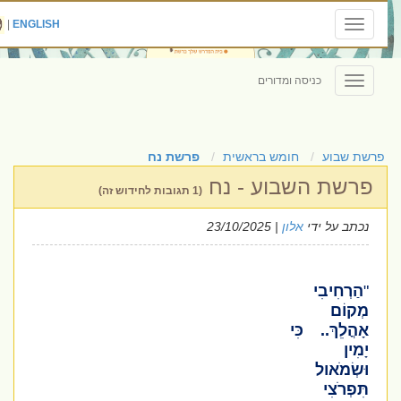
|
ENGLISH
Toggle
navigation
כניסה ומדורים
Toggle
navigation
פרשת שבוע
חומש בראשית
פרשת נח
פרשת השבוע - נח
(1 תגובות לחידוש זה)
נכתב על ידי
אלון
| 23/10/2025
"
הַרְחִיבִי
מְקוֹם
אָהֳלֵךְ
..
כִּי
יָמִין
וּשְׂמֹאול
תִּפְרֹצִי