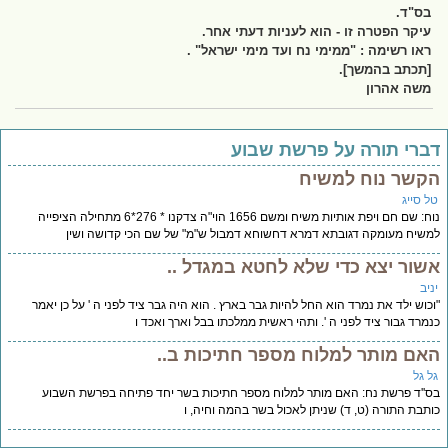
בס"ד.
עיקר הפטרה זו - הוא לעניות דעתי אחר.
ראו רשימה : "ממימי נח ועד מימי ישראל" .
[תכתב בהמשך].
משה אהרון
ברי תורה על פרשת שבוע
קשר נוח למשיח
ל סייג
נוח: שם חם ויפת אותיות משיח ומשם 1656 הוי"ה צדקנו * 276*6 מתחילה הציפייה
שיח מעומקה דגובתא דמרא דחשוחא דמבול ש"מ" של שם הכי קדושה ושין
שור יצא כדי שלא לחטא במגדל ..
יב
כוש ילד את נמרד הוא החל להיות גבר בארץ . הוא היה גבר ציד לפני ה ' על כן יאמר
מרד גבור ציד לפני ה '. ותהי ראשית ממלכתו בבל וארך ואכד ו
אם מותר למלוח מספר חתיכות ב..
ל גל
''ד פרשת נח: האם מותר למלוח מספר חתיכות בשר יחד פתיחה בפרשת השבוע
תבת התורה (ט, ד) שניתן לאכול בשר בהמה וחיה, ו